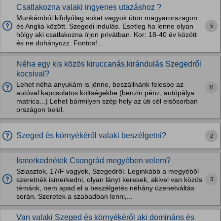
Csatlakozna valaki ingyenes utazáshoz ?
Munkámból kifolyólag sokat vagyok úton magyarorszagon
5
és Anglia között. Szegedi indulás. Esetleg ha lenne olyan
hölgy aki csatlakozna írjon privátban. Kor: 18-40 év között
és ne dohányozz. Fontos!...
Néha egy kis közös kiruccanás,kirándulás Szegedről
kocsival?
Lehet néha anyukám is jönne, beszállnánk felesbe az
11
autóval kapcsolatos költségekbe (benzin pénz, autópálya
matrica...) Lehet bármilyen szép hely az úti cél elsősorban
országon belül.
Szeged és környékéről valaki beszélgetni?
2
Ismerkednétek Csongrád megyében velem?
Sziasztok, 17/F vagyok, Szegedről. Leginkább a megyéből
3
szeretnék ismerkedni, olyan lányt keresek, akivel van közös
témánk, nem apad el a beszélgetés néhány üzenetváltás
során. Szeretek a szabadban lenni,...
Van valaki Szeged és környékéről aki domináns és