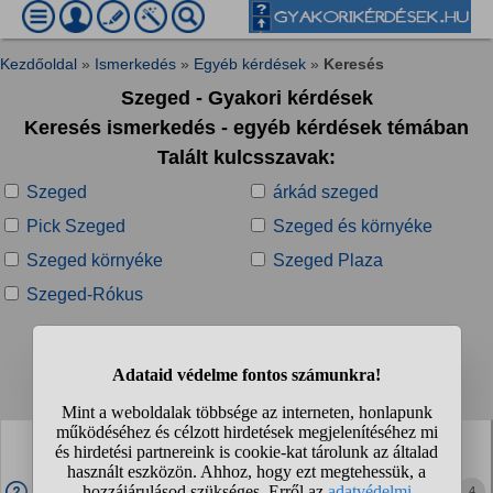
Kezdőoldal
»
Ismerkedés
»
Egyéb kérdések
»
Keresés
Szeged - Gyakori kérdések
Keresés ismerkedés - egyéb kérdések témában
Talált kulcsszavak:
Szeged
árkád szeged
Pick Szeged
Szeged és környéke
Szeged környéke
Szeged Plaza
Szeged-Rókus
Talált kérdések:
1
2
❯
Van olyan hölgy Szegeden vagy környékén, akinek
lenne kedve augusztusban eljönni velem a Perseidák
hullócsillagait nézni?
4