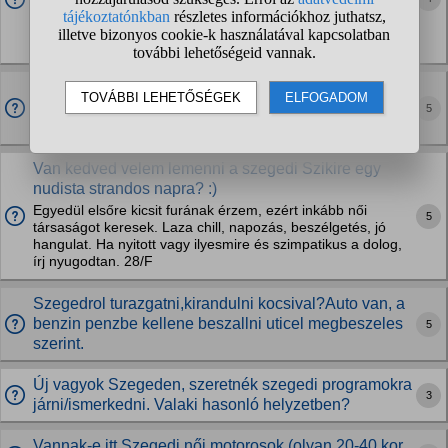
Egy kellemes, nyugodt estére gondolok, távol a város
fényeitől. Beszélgetés, csillagles és egy jó hangulatú közös
program. Ha szimpatikus az ötlet, írj nyugodtan! :)
Valaki nudizni Szegeden vagy környékén?
5
Én először mennék és egyedül úgy érezném ki lógnék a
sorból.
Van kedved velem lemenni a szegedi Szikire egy
nudista strandos napra? :)
Egyedül elsőre kicsit furának érzem, ezért inkább női
5
társaságot keresek. Laza chill, napozás, beszélgetés, jó
hangulat. Ha nyitott vagy ilyesmire és szimpatikus a dolog,
írj nyugodtan. 28/F
Szegedrol turazgatni,kirandulni kocsival?Auto van, a
benzin penzbe kellene beszallni uticel megbeszeles
5
szerint.
Új vagyok Szegeden, szeretnék szegedi programokra
3
járni/ismerkedni. Valaki hasonló helyzetben?
Vannak-e itt Szegedi női motorosok (olyan 20-40 kor