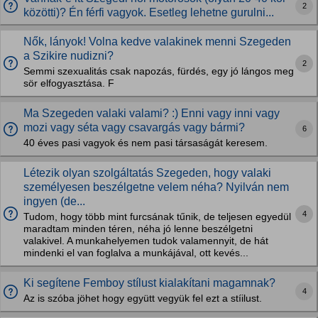
2
közötti)? Én férfi vagyok. Esetleg lehetne gurulni...
Nők, lányok! Volna kedve valakinek menni Szegeden
a Szikire nudizni?
2
Semmi szexualitás csak napozás, fürdés, egy jó lángos meg
sör elfogyasztása. F
Ma Szegeden valaki valami? :) Enni vagy inni vagy
mozi vagy séta vagy csavargás vagy bármi?
6
40 éves pasi vagyok és nem pasi társaságát keresem.
Létezik olyan szolgáltatás Szegeden, hogy valaki
személyesen beszélgetne velem néha? Nyilván nem
ingyen (de...
4
Tudom, hogy több mint furcsának tűnik, de teljesen egyedül
maradtam minden téren, néha jó lenne beszélgetni
valakivel. A munkahelyemen tudok valamennyit, de hát
mindenki el van foglalva a munkájával, ott kevés...
Ki segítene Femboy stílust kialakítani magamnak?
4
Az is szóba jöhet hogy együtt vegyük fel ezt a stíilust.