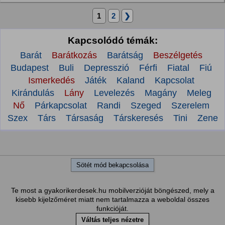
1
2
❯
Kapcsolódó témák:
Barát
Barátkozás
Barátság
Beszélgetés
Budapest
Buli
Depresszió
Férfi
Fiatal
Fiú
Ismerkedés
Játék
Kaland
Kapcsolat
Kirándulás
Lány
Levelezés
Magány
Meleg
Nő
Párkapcsolat
Randi
Szeged
Szerelem
Szex
Társ
Társaság
Társkeresés
Tini
Zene
Sötét mód bekapcsolása
Te most a gyakorikerdesek.hu mobilverzióját böngészed, mely a
kisebb kijelzőméret miatt nem tartalmazza a weboldal összes
funkcióját.
Váltás teljes nézetre