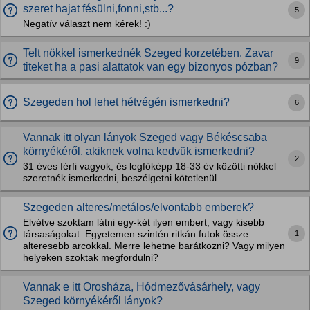
szeret hajat fésülni,fonni,stb...?
5
Negatív választ nem kérek! :)
Telt nökkel ismerkednék Szeged korzetében. Zavar
9
titeket ha a pasi alattatok van egy bizonyos pózban?
Szegeden hol lehet hétvégén ismerkedni?
6
Vannak itt olyan lányok Szeged vagy Békéscsaba
környékéről, akiknek volna kedvük ismerkedni?
2
31 éves férfi vagyok, és legfőképp 18-33 év közötti nőkkel
szeretnék ismerkedni, beszélgetni kötetlenül.
Szegeden alteres/metálos/elvontabb emberek?
Elvétve szoktam látni egy-két ilyen embert, vagy kisebb
1
társaságokat. Egyetemen szintén ritkán futok össze
alteresebb arcokkal. Merre lehetne barátkozni? Vagy milyen
helyeken szoktak megfordulni?
Vannak e itt Orosháza, Hódmezővásárhely, vagy
Szeged környékéről lányok?