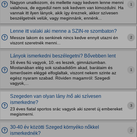
Nagyon unatkozom, és mellette nagy kedvem lenne menni
1
valahova, de egyedül nem sok kedvem van kimozdulni. Ha
vannak itt ilyen lányok, akik így éreznek, akkor szívesen
beszélgetnék velük, vagy meginnánk, ennénk...
Lenne itt valaki aki menne a SZIN-re szombaton?
2
Messze lakom és senkinek nincs kedve ennyit utazni én
viszont szeretnék menni...
Lányok ismerkedni beszélegetni? Bővebben lent
16 éves fiú vagyok, 10.-es leszek, gimnáziumban.
Mostanában elég sok szabadidőm akad, barátaim és
1
ismerőseim eléggé elfoglaltak, viszont nekem szinte az
egész nyaram szabad. Röviden magamról: Szegedi
vagyok,...
Szegeden van olyan lány /nő aki szívesen
ismerkedne?
3
23 éves fiatal sportos srác vagyok aki szeret új embereket
megismerni.
30-40 év közötti Szeged környéko nőkkel
2
ismerkednék?