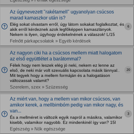
Az úgynevezett "rakétamell" ugyanolyan csúcsos
marad kamaszkor után is?
Elég sokat olvastam erről, úgy látom sokakat foglalkoztat, és
6
akik erről kérdeznek azok legfőképpen kamaszlányok.
Nekem is ilyen, úgyhogy érdekelnének a válaszok! L/15
Felnőtt párkapcsolatok » Egyéb kérdések
Az nagyon ciki ha a csúcsos mellem miatt halogatom
az első együttlétet a barátommal?
Félek hogy nem leszek elég jó neki, nekem ez lenne az
20
első, de neki már volt szexuális kapcsolata másik lánnyal..
Mit tegyek hogy a mellem formáján és a halogatáson
változassak valamit?
Szerelem, szex » Szüzesség
Az miért van, hogy a mellem van mikor csúcsos, van
amikor kerek, a mellbimbóm pedig van mikor nagy, és
van...
3
És a mellméret is változik egyik napról a másikra, valamikor
kisebb, valamikor nagyobb. Ez mindenkinél így van? 15l
Egészség » Nők egészsége