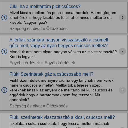
Ciki, ha a melltartóm picit csúcsos?
Mivel kicsi a mellem és push-uposat hordok. Ha megfogom
lehet érezni, hogy kisebb és felül, ahol nincs melltartó ott
6
kisebb. Nagyon gáz?
Szépség és divat » Öltözködés
A férfiak számára nagyon visszataszító a csőmell,
gúla mell, vagy az ilyen hegyes csúcsos mellek?
7
Mondjuk ami nem olyan nagyon vészes az is visszataszító?
Kort is légyszi!
Egyéb kérdések » Egyéb kérdések
Fiúk! Szerintetek gáz a csúcsosabb mell?
Fiúk! Szerintetek mennyire ciki ha egy lánynak nem kerek
hanem csúcsos a melle? Melltartóba teljesen szép,
kereknek látszik az enyém de melltartó nélkül csúcsos és
5
aggódok hogy a barátomnak nem fog tetszeni. Mit
gondoltok?
Szépség és divat » Öltözködés
Fiúk, szerintetek visszataszító a kicsi, csúcsos mell?
Iskolában sokan csúfoltak, hogy kicsi a mellem másnak