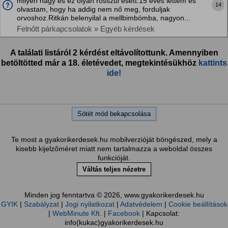
milyen nagy és ez olyan rosszul esett.15 éves lettem és
14
olvastam, hogy ha addig nem nő meg, forduljak
orvoshoz.Ritkán belenyilal a mellbimbómba, nagyon...
Felnőtt párkapcsolatok » Egyéb kérdések
A találati listáról 2 kérdést eltávolítottunk. Amennyiben
betöltötted már a 18. életévedet, megtekintésükhöz
kattints
ide!
Sötét mód bekapcsolása
Te most a gyakorikerdesek.hu mobilverzióját böngészed, mely a
kisebb kijelzőméret miatt nem tartalmazza a weboldal összes
funkcióját.
Váltás teljes nézetre
Minden jog fenntartva © 2026, www.gyakorikerdesek.hu
GYIK
|
Szabályzat
|
Jogi nyilatkozat
|
Adatvédelem
|
Cookie beállítások
|
WebMinute Kft.
|
Facebook
| Kapcsolat:
info(kukac)gyakorikerdesek.hu