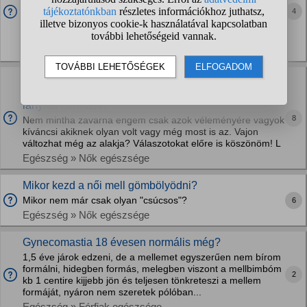
Teremben hallok ilyeneket másoktól (edzőtől is hallottam
4
már), hogy pl. a csigán végzett bicepsz gyakorlatok
csúcsosítják a bicepszet, a széles fogású lehúzások
szélesítik a hátat, meg hogy a tárogatás egy...
Sport, mozgás » Testépítés
Normális, megszokott hogy fiatalon túl hegyes,
csúcsos a mellem formája, vagy ez minden tini
lánynál normális?
8
Nem mintha zavarna engem csak azok véleményére vagyok
kíváncsi akiknek olyan volt vagy még most is az. Vajon
változhat még az alakja? Válaszotokat előre is köszönöm! L
Egészség » Nők egészsége
Mikor kezd a női mell gömbölyödni?
Mikor nem már csak olyan "csúcsos"?
6
Egészség » Nők egészsége
Gynecomastia 18 évesen normális még?
1,5 éve járok edzeni, de a mellemet egyszerűen nem bírom
formálni, hidegben formás, melegben viszont a mellbimbóm
2
kb 1 centire kijjebb jön és teljesen tönkreteszi a mellem
formáját, nyáron nem szeretek pólóban...
Egészség » Férfiak egészsége