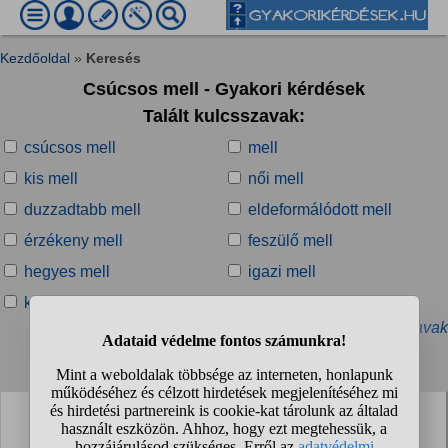
Kezdőoldal
»
Keresés
Csúcsos mell - Gyakori kérdések
Talált kulcsszavak:
csúcsos mell
mell
kis mell
női mell
duzzadtabb mell
eldeformálódott mell
érzékeny mell
feszülő mell
hegyes mell
igazi mell
kerek mell
lógó mell
» További kapcsolódó kulcsszavak
Talált kérdések:
Létezik ilyen, hogy bicepsz csúcsosító, hát szélesítő,
mell szélesítő gyakorlat? Igaz ez?