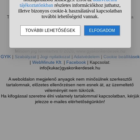
Sötét mód bekapcsolása
Te most a gyakorikerdesek.hu mobilverzióját böngészed, mely a
kisebb kijelzőméret miatt nem tartalmazza a weboldal összes
funkcióját.
Váltás teljes nézetre
Minden jog fenntartva © 2026, www.gyakorikerdesek.hu
GYIK
|
Szabályzat
|
Jogi nyilatkozat
|
Adatvédelem
|
Cookie beállítások
|
WebMinute Kft.
|
Facebook
| Kapcsolat:
info(kukac)gyakorikerdesek.hu
A weboldalon megjelenő anyagok nem minősülnek szerkesztői
tartalomnak, előzetes ellenőrzésen nem esnek át, az üzemeltető
véleményét nem tükrözik.
Ha kifogással szeretne élni valamely tartalommal kapcsolatban, kérjük
jelezze e-mailes elérhetőségünkön!