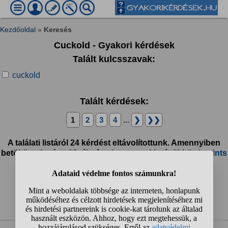
Kezdőoldal
»
Keresés
Cuckold - Gyakori kérdések
Talált kulcsszavak:
cuckold
Talált kérdések:
1
2
3
4
...
❯
❯❯
A találati listáról 24 kérdést eltávolítottunk. Amennyiben
betöltötted már a 18. életévedet, megtekintésükhöz
kattints
ide!
1
2
3
4
...
❯
❯❯