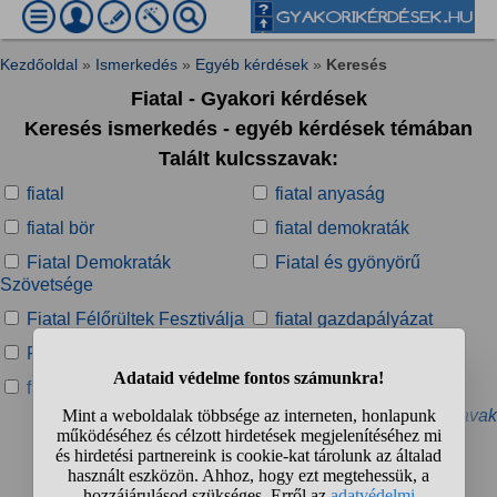
Kezdőoldal
»
Ismerkedés
»
Egyéb kérdések
»
Keresés
Fiatal - Gyakori kérdések
Keresés ismerkedés - egyéb kérdések témában
Talált kulcsszavak:
fiatal
fiatal anyaság
fiatal bör
fiatal demokraták
Fiatal Demokraták
Fiatal és gyönyörű
Szövetsége
Fiatal Félőrültek Fesztiválja
fiatal gazdapályázat
Fiatal Házasok Otthona
fiatal hölgy
fiatal nő
fiatal pár
» További kapcsolódó kulcsszavak
Talált kérdések: