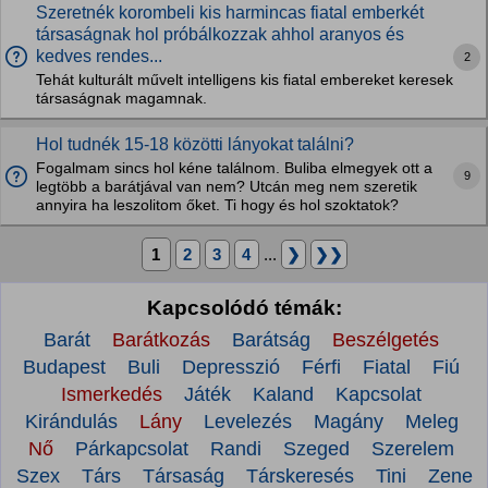
Szeretnék korombeli kis harmincas fiatal emberkét
társaságnak hol próbálkozzak ahhol aranyos és
kedves rendes...
2
Tehát kulturált művelt intelligens kis fiatal embereket keresek
társaságnak magamnak.
Hol tudnék 15-18 közötti lányokat találni?
Fogalmam sincs hol kéne találnom. Buliba elmegyek ott a
9
legtöbb a barátjával van nem? Utcán meg nem szeretik
annyira ha leszolitom őket. Ti hogy és hol szoktatok?
1
2
3
4
...
❯
❯❯
Kapcsolódó témák:
Barát
Barátkozás
Barátság
Beszélgetés
Budapest
Buli
Depresszió
Férfi
Fiatal
Fiú
Ismerkedés
Játék
Kaland
Kapcsolat
Kirándulás
Lány
Levelezés
Magány
Meleg
Nő
Párkapcsolat
Randi
Szeged
Szerelem
Szex
Társ
Társaság
Társkeresés
Tini
Zene