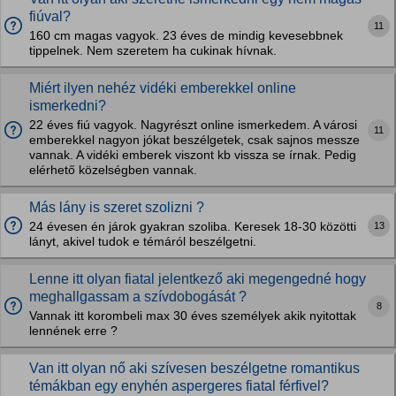
fiúval?
11
160 cm magas vagyok. 23 éves de mindig kevesebbnek
tippelnek. Nem szeretem ha cukinak hívnak.
Miért ilyen nehéz vidéki emberekkel online
ismerkedni?
22 éves fiú vagyok. Nagyrészt online ismerkedem. A városi
11
emberekkel nagyon jókat beszélgetek, csak sajnos messze
vannak. A vidéki emberek viszont kb vissza se írnak. Pedig
elérhető közelségben vannak.
Más lány is szeret szolizni ?
13
24 évesen én járok gyakran szoliba. Keresek 18-30 közötti
lányt, akivel tudok e témáról beszélgetni.
Lenne itt olyan fiatal jelentkező aki megengedné hogy
meghallgassam a szívdobogását ?
8
Vannak itt korombeli max 30 éves személyek akik nyitottak
lennének erre ?
Van itt olyan nő aki szívesen beszélgetne romantikus
témákban egy enyhén aspergeres fiatal férfivel?