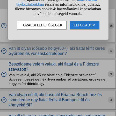
1
2
3
4
...
❯
❯❯
Ismerkednék fiatal független nőkkel. Kb. 22-42 éves
korig. Erre így van jelentkező?
Egyedülálló, önellátó heteroszexuális vagyok, teljesen tiszta
15
erkölcsi bizonyítvánnyal. Légyszi ne irjanak, akik snapcsetet,
tvittert, facebookot vagy a zinstát akarják. Ezeket nem adom
meg. Telefonszámot...
Van itt olyan idősebb hölgy(60+), aki fiatal férfit keres
6
Győrben és vonzáskörzetében?
Beszélgetne velem valaki, aki fiatal és a Fideszre
szavazott?
9
Van itt valaki, aki 25 év alatti és a Fideszre szavazott?
Szívesen beszélgetnék ilyen emberrel privátban, érdekelne,
hogy miért döntött így.
Van olyan nő itt, aki hasonlít Brianna Beach-hez és
ismerkedne egy fiatal férfival Budapestről és
3
környékéről?
Van itt olyan aki szeretne ismerkedni egy nem magas