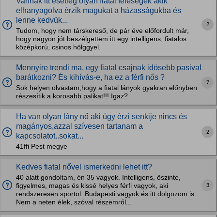
Vannak itt esetleg olyan fiatal feleségek akik
elhanyagolva érzik magukat a házasságukba és
lenne kedvük...
2
Tudom, hogy nem társkereső, de pár éve előfordult már,
hogy nagyon jót beszélgettem itt egy intelligens, fiatalos
középkorú, csinos hölggyel.
Mennyire trendi ma, egy fiatal csajnak idösebb pasival
barátkozni? És kihívás-e, ha ez a férfi nős ?
7
Sok helyen olvastam,hogy a fiatal lányok gyakran előnyben
részesítik a korosabb palikat!!! Igaz?
Ha van olyan lány nő aki úgy érzi senkije nincs és
magányos,azzal szívesen tartanam a
2
kapcsolatot..sokat...
41ffi Pest megye
Kedves fiatal nővel ismerkedni lehet itt?
40 alatt gondoltam, én 35 vagyok. Intelligens, őszinte,
3
figyelmes, magas és kissé helyes férfi vagyok, aki
rendszeresen sportol. Budapesti vagyok és itt dolgozom is.
Nem a neten élek, szóval részemről...