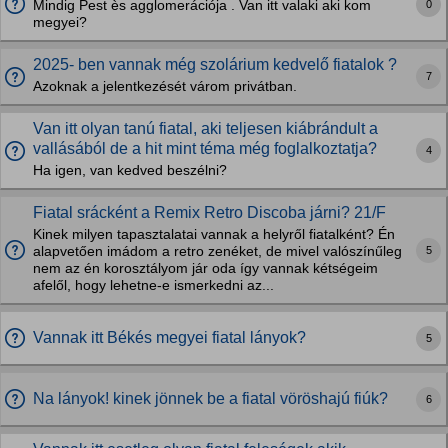
0
Mindig Pest ès agglomerációja . Van itt valaki aki kom
megyei?
2025- ben vannak még szolárium kedvelő fiatalok ?
7
Azoknak a jelentkezését várom privátban.
Van itt olyan tanú fiatal, aki teljesen kiábrándult a
vallásából de a hit mint téma még foglalkoztatja?
4
Ha igen, van kedved beszélni?
Fiatal srácként a Remix Retro Discoba járni? 21/F
Kinek milyen tapasztalatai vannak a helyről fiatalként? Én
5
alapvetően imádom a retro zenéket, de mivel valószínűleg
nem az én korosztályom jár oda így vannak kétségeim
afelől, hogy lehetne-e ismerkedni az...
Vannak itt Békés megyei fiatal lányok?
5
Na lányok! kinek jönnek be a fiatal vöröshajú fiúk?
6