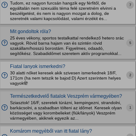
Tudom, ez nagyon furcsán hangzik egy férfitől, de
7
egyáltalán nem szexuális téma felé szeretném elvinni a
beszélgetést, és nem is nagyon mozgat a dolog, de
szeretnék valami kapcsolódást, valami érzékit és...
Mit gondoltok róla?
25 éves vékony, sportos testalkattal rendelkező hetero srác
5
vagyok. Rövid barna hajam van és szintén rövid
szakállam/hosszú borostám. Figyelmes, odaadó,
segítőkész. Szabadidőmet szeretem aktív programokkal...
Fiatal lanyok ismerkedni?
30 alatti nőket keresek akik szivesen ismerkednek 18/F,
2
171cm (ha nem tetszik te bajod:D) Azert szerintem helyes
vagyok🫣
Természetkedvelő fiatalok Veszprém vármegyében?
Sziasztok! 16/F, szeretek túrázni, kempingezni, strandolni,
1
barkácsolni, a szabadban tölteni az időmet. Keresek olyan
közösséget vagy korombelieket (fiúk/lányok) Veszprém
vármegyében, akiknek egyezik az...
Komárom megyèből van itt fiatal lány?