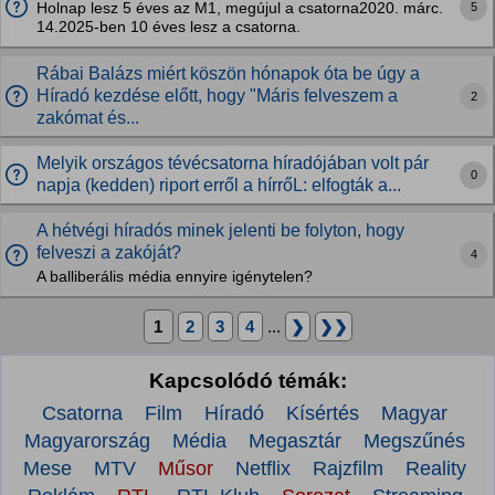
5
Holnap lesz 5 éves az M1, megújul a csatorna2020. márc.
14.2025-ben 10 éves lesz a csatorna.
Rábai Balázs miért köszön hónapok óta be úgy a
Híradó kezdése előtt, hogy "Máris felveszem a
2
zakómat és...
Melyik országos tévécsatorna híradójában volt pár
0
napja (kedden) riport erről a hírrőL: elfogták a...
A hétvégi híradós minek jelenti be folyton, hogy
felveszi a zakóját?
4
A balliberális média ennyire igénytelen?
1
2
3
4
...
❯
❯❯
Kapcsolódó témák:
Csatorna
Film
Híradó
Kísértés
Magyar
Magyarország
Média
Megasztár
Megszűnés
Mese
MTV
Műsor
Netflix
Rajzfilm
Reality