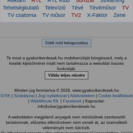
Reklám
RTL
RTL Klub
Sorozat
Streaming
Tehetségkutató
Televízió
Tévé
Tévéműsor
TV
TV csatorna
TV műsor
TV2
X-Faktor
Zene
Sötét mód bekapcsolása
Te most a gyakorikerdesek.hu mobilverzióját böngészed, mely a
kisebb kijelzőméret miatt nem tartalmazza a weboldal összes
funkcióját.
Váltás teljes nézetre
Minden jog fenntartva © 2026, www.gyakorikerdesek.hu
GYIK
|
Szabályzat
|
Jogi nyilatkozat
|
Adatvédelem
|
Cookie beállítások
|
WebMinute Kft.
|
Facebook
| Kapcsolat:
info(kukac)gyakorikerdesek.hu
A weboldalon megjelenő anyagok nem minősülnek szerkesztői
tartalomnak, előzetes ellenőrzésen nem esnek át, az üzemeltető
véleményét nem tükrözik.