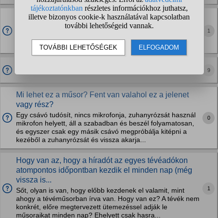
Szerintetek is sokkal jobb volt a mai híradó és az aktív
a TV2-n mint a Tények és a Tények Plusz?
1
Végre olyan arcok csinálják, akik hitelesek, aranyosak
(nyilván nem a Pachmann) és nem propagandát tolnak.
Mikortól lesz híradó az m1-en újra?
9
Mi lehet ez a műsor? Fent van valahol ez a jelenet
vagy rész?
Egy csávó tudósít, nincs mikrofonja, zuhanyrózsát használ
0
mikrofon helyett, áll a szabadban és beszél folyamatosan,
és egyszer csak egy másik csávó megpróbálja kitépni a
kezéből a zuhanyrózsát és vissza akarja...
Hogy van az, hogy a híradót az egyes tévéadókon
atompontos időpontban kezdik el minden nap (még
vissza is...
1
Sőt, olyan is van, hogy előbb kezdenek el valamit, mint
ahogy a tévéműsorban írva van. Hogy van ez? A tévék nem
konkrét, előre megtervezett ütemezéssel adják le
műsoraikat minden nap? Ehelyett csak hasra...