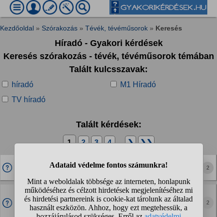
Kezdőoldal
»
Szórakozás
»
Tévék, tévéműsorok
»
Keresés
Híradó - Gyakori kérdések
Keresés szórakozás - tévék, tévéműsorok témában
Talált kulcsszavak:
híradó
M1 Híradó
TV híradó
Talált kérdések:
1
2
3
4
...
❯
❯❯
Ki a legjobb jelenlegi hírbemondó
2
Magyarországon?
A TV2 és az RTL híradóban már szinte csak
gyilkosságokról tudnak beszélni?
2
Igaz már kevesebb mint egy vagy két éve de még így is sok.