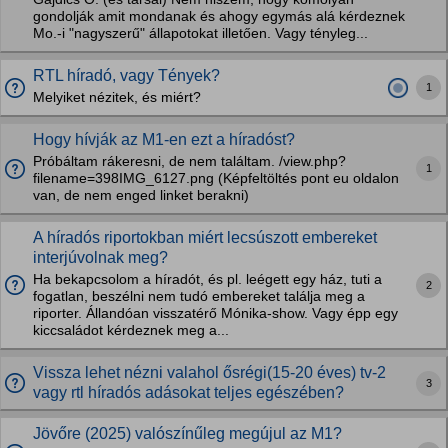
gondolják amit mondanak és ahogy egymás alá kérdeznek
Mo.-i "nagyszerű" állapotokat illetően. Vagy tényleg...
RTL híradó, vagy Tények?
1
Melyiket nézitek, és miért?
Hogy hívják az M1-en ezt a híradóst?
Próbáltam rákeresni, de nem találtam. /view.php?
1
filename=398IMG_6127.png (Képfeltöltés pont eu oldalon
van, de nem enged linket berakni)
A híradós riportokban miért lecsúszott embereket
interjúvolnak meg?
Ha bekapcsolom a híradót, és pl. leégett egy ház, tuti a
2
fogatlan, beszélni nem tudó embereket találja meg a
riporter. Állandóan visszatérő Mónika-show. Vagy épp egy
kiccsaládot kérdeznek meg a...
Vissza lehet nézni valahol ősrégi(15-20 éves) tv-2
3
vagy rtl híradós adásokat teljes egészében?
Jövőre (2025) valószínűleg megújul az M1?