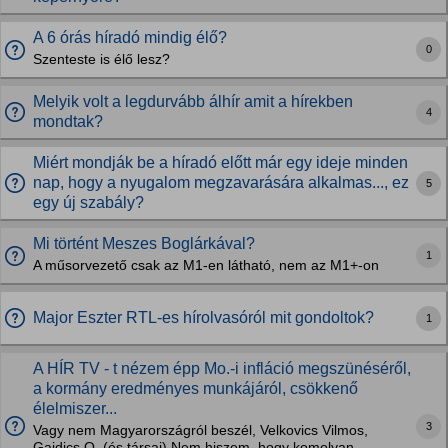
A 6 órás híradó mindig élő?
0
Szenteste is élő lesz?
Melyik volt a legdurvább álhír amit a hírekben
4
mondtak?
Miért mondják be a híradó előtt már egy ideje minden
nap, hogy a nyugalom megzavarására alkalmas..., ez
5
egy új szabály?
Mi történt Meszes Boglárkával?
1
A műsorvezető csak az M1-en látható, nem az M1+-on
Major Eszter RTL-es hírolvasóról mit gondoltok?
1
A HÍR TV - t nézem épp Mo.-i infláció megszünéséről,
a kormány eredményes munkájáról, csökkenő
élelmiszer...
3
Vagy nem Magyarországról beszél, Velkovics Vilmos,
Gajdics O. (és társai) Nem hiszem, hogy komolyan