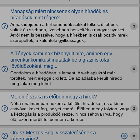
Manapság miért nincsenek olyan híradók és
híradósok mint régen?
Annak idejében a hírbemondók sokkal felkészültebbek
3
voltak és szebben, ízesebben beszélték a magyar nyelvet.
Arról nem is beszélve, hogy a hírekben is csak pozitív hírek
szerepeltek, a különféle gyilkosságok,...
A Tények kamunak bizonyult híre, amiben egy
amerikai komikust mutattak be a grazi iskolai
lövöldözőként, még...
0
Gondolom a híradóban is lement. A weblapjukról már
törölték, mert eléggé ciki lett. De az adásba került híradó
még talán meg lehet.
M1-en éjszaka is élőben megy a hírek?
Néha unalmamban nézem a külföldi híradókat, és a kínai
2
csávóval kezet fog, helyet cserél. Élőben megy folyton, vagy
a kézfogás is a produkció része. Nincs sehova írva, hogy
élő, ezért merült fel bennem a kérdés.
Örülsz Meszes Bogi visszatérésének a
8
képernyőre?