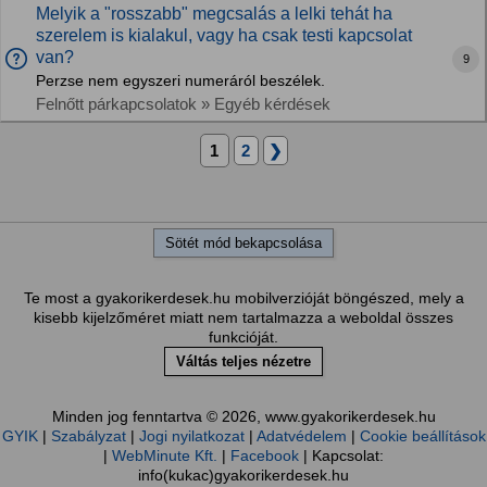
Melyik a "rosszabb" megcsalás a lelki tehát ha
szerelem is kialakul, vagy ha csak testi kapcsolat
van?
9
Perzse nem egyszeri numeráról beszélek.
Felnőtt párkapcsolatok » Egyéb kérdések
1
2
❯
Sötét mód bekapcsolása
Te most a gyakorikerdesek.hu mobilverzióját böngészed, mely a
kisebb kijelzőméret miatt nem tartalmazza a weboldal összes
funkcióját.
Váltás teljes nézetre
Minden jog fenntartva © 2026, www.gyakorikerdesek.hu
GYIK
|
Szabályzat
|
Jogi nyilatkozat
|
Adatvédelem
|
Cookie beállítások
|
WebMinute Kft.
|
Facebook
| Kapcsolat:
info(kukac)gyakorikerdesek.hu