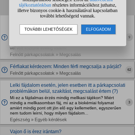
1
2
❯
Létezik lelki megcsalás?? Ez csak férfi-női
barátság??" Normális" a nő viselkedése??
Ne kérdezzétek, mi közöm a dologhoz, sok is van de nem
9
releváns ide . Nő 34 férje 36,10éve házasok 5 ill 2 éves
gyerekek, 7 éve van egy férfi(legyen J) a nő életében. A J
vel volt köztünk évekig valami...
Felnőtt párkapcsolatok » Megcsalás
Férfiakat kérdezem: Minden férfi megcsalja a párját?
62
Felnőtt párkapcsolatok » Megcsalás
Lelki fájdalom esetén, jelen esetben itt a párkapcsolati
problémákon belül, szakítást, megcsalást értem (?)
Mi ez a fájdalmas érzés mindig mellkasi tájékon? Miért
3
mindig a mellkasomban fáj, mi az a biokémiai folyamat
amiért mindig pont ott jön elő egy kellemetlen, egyszerűen
nem tudom leirni, hogy milyen fájdalom...
Egészség » Egyéb kérdések
Vajon ő is èrez irántam?