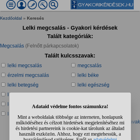
Kezdőoldal
»
Keresés
Lelki megcsalás - Gyakori kérdések
Talált kategóriák:
Megcsalás
(Felnőtt párkapcsolatok)
Talált kulcsszavak:
lelki megcsalás
megcsalás
érzelmi megcsalás
lelki béke
lelki betegség
lelki egészség
lelki alázás
lelki baj
lelki bántalmazás
lelki bántalom
lelki beteg
lelki dolgok
» További kapcsolódó kulcsszavak
Talált kérdések: