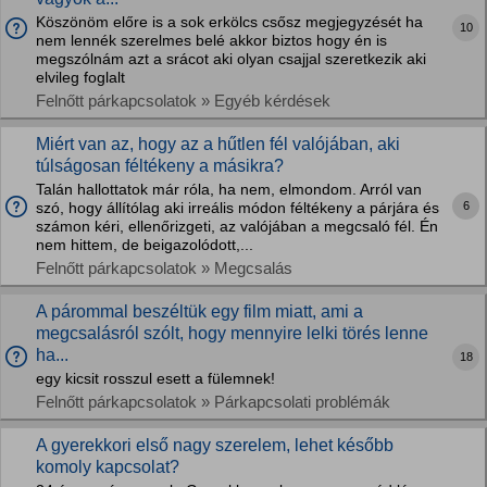
Köszönöm előre is a sok erkölcs csősz megjegyzését ha
10
nem lennék szerelmes belé akkor biztos hogy én is
megszólnám azt a srácot aki olyan csajjal szeretkezik aki
elvileg foglalt
Felnőtt párkapcsolatok » Egyéb kérdések
Miért van az, hogy az a hűtlen fél valójában, aki
túlságosan féltékeny a másikra?
Talán hallottatok már róla, ha nem, elmondom. Arról van
6
szó, hogy állítólag aki irreális módon féltékeny a párjára és
számon kéri, ellenőrizgeti, az valójában a megcsaló fél. Én
nem hittem, de beigazolódott,...
Felnőtt párkapcsolatok » Megcsalás
A párommal beszéltük egy film miatt, ami a
megcsalásról szólt, hogy mennyire lelki törés lenne
ha...
18
egy kicsit rosszul esett a fülemnek!
Felnőtt párkapcsolatok » Párkapcsolati problémák
A gyerekkori első nagy szerelem, lehet később
komoly kapcsolat?