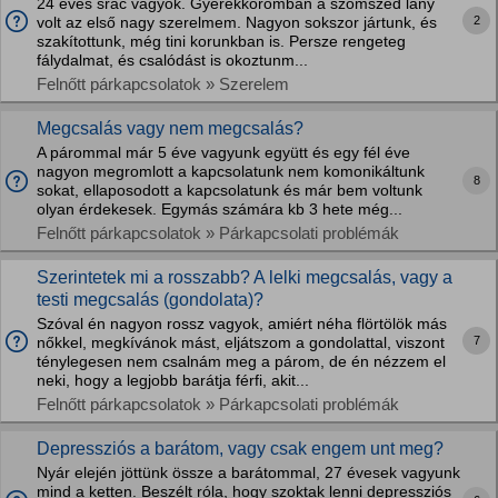
24 éves srác vagyok. Gyerekkoromban a szomszéd lány
2
volt az első nagy szerelmem. Nagyon sokszor jártunk, és
szakítottunk, még tini korunkban is. Persze rengeteg
fálydalmat, és csalódást is okoztunm...
Felnőtt párkapcsolatok » Szerelem
Megcsalás vagy nem megcsalás?
A párommal már 5 éve vagyunk együtt és egy fél éve
nagyon megromlott a kapcsolatunk nem komonikáltunk
8
sokat, ellaposodott a kapcsolatunk és már bem voltunk
olyan érdekesek. Egymás számára kb 3 hete még...
Felnőtt párkapcsolatok » Párkapcsolati problémák
Szerintetek mi a rosszabb? A lelki megcsalás, vagy a
testi megcsalás (gondolata)?
Szóval én nagyon rossz vagyok, amiért néha flörtölök más
7
nőkkel, megkívánok mást, eljátszom a gondolattal, viszont
ténylegesen nem csalnám meg a párom, de én nézzem el
neki, hogy a legjobb barátja férfi, akit...
Felnőtt párkapcsolatok » Párkapcsolati problémák
Depressziós a barátom, vagy csak engem unt meg?
Nyár elején jöttünk össze a barátommal, 27 évesek vagyunk
mind a ketten. Beszélt róla, hogy szoktak lenni depressziós