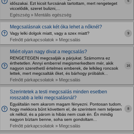
6
időszakai. Ezt kicsit furcsának tartottam, mert rengeteget
viccelődik, szeret bulizni,...
Egészség » Mentális egészség
Megcsalásnak csak két óka lehet a nőknél?
Vagy lelki dolgok miatt, vagy a szex miatt?
9
Felnőtt párkapcsolatok » Megcsalás
Miért olyan nagy divat a megcsalás?
RENGETEGEN megcsalják a párjukat. Számomra ez
érthetetlen. Annyi emberrel megismerkedtem mér, akik
16
nagyon szerethető értelmes emberek, de lelkileg roncsok
lettek, mert megcsalták őket, és bárhogy próbálok...
Felnőtt párkapcsolatok » Megcsalás
Szerintetek a testi megcsalás minden esetben
rosszabb a lelki megcsalásnál?
Egyáltalán nem akarom magam fényezni. Pontosan tudom,
8
hogy mekkora bűnt követtem el, de szerintem nem teljesen
ok nélkül, és a párom is hibás nem csak én. Én mindig
nagyon bíztam benne, soha sem gondoltam...
Felnőtt párkapcsolatok » Megcsalás