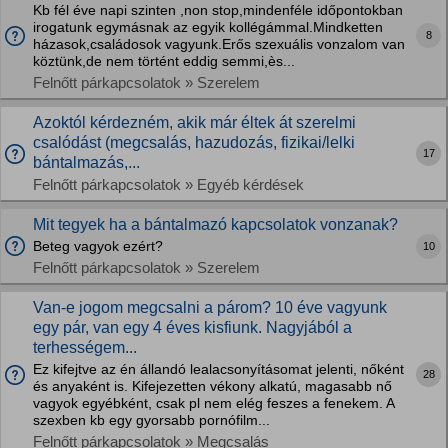
Kb fél éve napi szinten ,non stop,mindenféle időpontokban
irogatunk egymásnak az egyik kollégámmal.Mindketten
8
házasok,családosok vagyunk.Erős szexuális vonzalom van
köztünk,de nem történt eddig semmi,ès...
Felnőtt párkapcsolatok » Szerelem
Azoktól kérdezném, akik már éltek át szerelmi
csalódást (megcsalás, hazudozás, fizikai/lelki
17
bántalmazás,...
Felnőtt párkapcsolatok » Egyéb kérdések
Mit tegyek ha a bántalmazó kapcsolatok vonzanak?
Beteg vagyok ezért?
10
Felnőtt párkapcsolatok » Szerelem
Van-e jogom megcsalni a párom? 10 éve vagyunk
egy pár, van egy 4 éves kisfiunk. Nagyjából a
terhességem...
Ez kifejtve az én állandó lealacsonyításomat jelenti, nőként
28
és anyaként is. Kifejezetten vékony alkatú, magasabb nő
vagyok egyébként, csak pl nem elég feszes a fenekem. A
szexben kb egy gyorsabb pornófilm...
Felnőtt párkapcsolatok » Megcsalás