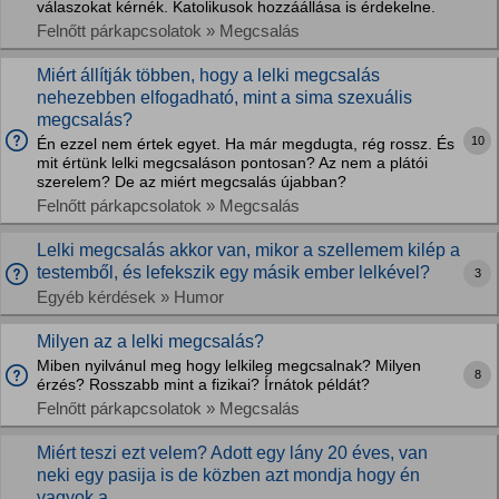
válaszokat kérnék. Katolikusok hozzáállása is érdekelne.
Felnőtt párkapcsolatok » Megcsalás
Miért állítják többen, hogy a lelki megcsalás
nehezebben elfogadható, mint a sima szexuális
megcsalás?
10
Én ezzel nem értek egyet. Ha már megdugta, rég rossz. És
mit értünk lelki megcsaláson pontosan? Az nem a plátói
szerelem? De az miért megcsalás újabban?
Felnőtt párkapcsolatok » Megcsalás
Lelki megcsalás akkor van, mikor a szellemem kilép a
testemből, és lefekszik egy másik ember lelkével?
3
Egyéb kérdések » Humor
Milyen az a lelki megcsalás?
Miben nyilvánul meg hogy lelkileg megcsalnak? Milyen
8
érzés? Rosszabb mint a fizikai? Írnátok példát?
Felnőtt párkapcsolatok » Megcsalás
Miért teszi ezt velem? Adott egy lány 20 éves, van
neki egy pasija is de közben azt mondja hogy én
vagyok a...