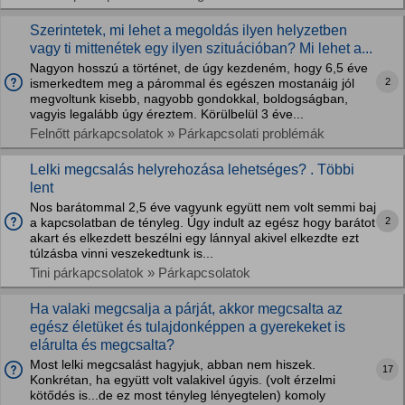
Szerintetek, mi lehet a megoldás ilyen helyzetben
vagy ti mittenétek egy ilyen szituációban? Mi lehet a...
Nagyon hosszú a történet, de úgy kezdeném, hogy 6,5 éve
2
ismerkedtem meg a párommal és egészen mostanáig jól
megvoltunk kisebb, nagyobb gondokkal, boldogságban,
vagyis legalább úgy éreztem. Körülbelül 3 éve...
Felnőtt párkapcsolatok » Párkapcsolati problémák
Lelki megcsalás helyrehozása lehetséges? . Többi
lent
Nos barátommal 2,5 éve vagyunk együtt nem volt semmi baj
2
a kapcsolatban de tényleg. Úgy indult az egész hogy barátot
akart és elkezdett beszélni egy lánnyal akivel elkezdte ezt
túlzásba vinni veszekedtunk is...
Tini párkapcsolatok » Párkapcsolatok
Ha valaki megcsalja a párját, akkor megcsalta az
egész életüket és tulajdonképpen a gyerekeket is
elárulta és megcsalta?
Most lelki megcsalást hagyjuk, abban nem hiszek.
17
Konkrétan, ha együtt volt valakivel úgyis. (volt érzelmi
kötődés is...de ez most tényleg lényegtelen) komoly