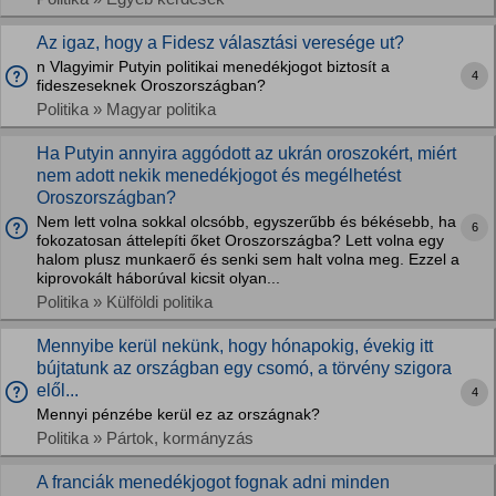
Az igaz, hogy a Fidesz választási veresége ut?
n Vlagyimir Putyin politikai menedékjogot biztosít a
4
fideszeseknek Oroszországban?
Politika » Magyar politika
Ha Putyin annyira aggódott az ukrán oroszokért, miért
nem adott nekik menedékjogot és megélhetést
Oroszországban?
Nem lett volna sokkal olcsóbb, egyszerűbb és békésebb, ha
6
fokozatosan áttelepíti őket Oroszországba? Lett volna egy
halom plusz munkaerő és senki sem halt volna meg. Ezzel a
kiprovokált háborúval kicsit olyan...
Politika » Külföldi politika
Mennyibe kerül nekünk, hogy hónapokig, évekig itt
bújtatunk az országban egy csomó, a törvény szigora
elől...
4
Mennyi pénzébe kerül ez az országnak?
Politika » Pártok, kormányzás
A franciák menedékjogot fognak adni minden