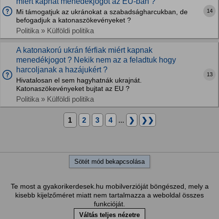
miért kaphat menedékjogot az EU-ban ?
14
Mi támogatjuk az ukránokat a szabadságharcukban, de
befogadjuk a katonaszökevényeket ?
Politika » Külföldi politika
A katonakorú ukrán férfiak miért kapnak
menedékjogot ? Nekik nem az a feladtuk hogy
harcoljanak a hazájukért ?
13
Hivatalosan el sem hagyhatnák ukrajnát.
Katonaszökevényeket bujtat az EU ?
Politika » Külföldi politika
1
2
3
4
...
❯
❯❯
Sötét mód bekapcsolása
Te most a gyakorikerdesek.hu mobilverzióját böngészed, mely a
kisebb kijelzőméret miatt nem tartalmazza a weboldal összes
funkcióját.
Váltás teljes nézetre