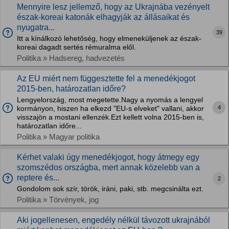
Mennyire lesz jellemző, hogy az Ukrajnába vezényelt
észak-koreai katonák elhagyják az állásaikat és
nyugatra...
39
Itt a kínálkozó lehetőség, hogy elmeneküljenek az észak-
koreai dagadt sertés rémuralma elől.
Politika » Hadsereg, hadvezetés
Az EU miért nem függesztette fel a menedékjogot
2015-ben, határozatlan időre?
Lengyelország, most megetette.Nagy a nyomás a lengyel
4
kormányon, hiszen ha elkezd "EU-s elveket" vallani, akkor
visszajön a mostani ellenzék.Ezt kellett volna 2015-ben is,
határozatlan időre...
Politika » Magyar politika
Kérhet valaki úgy menedékjogot, hogy átmegy egy
szomszédos országba, mert annak közelebb van a
reptere és...
2
Gondolom sok szír, török, iráni, paki, stb. megcsinálta ezt.
Politika » Törvények, jog
Aki jogellenesen, engedély nélkül távozott ukrajnából