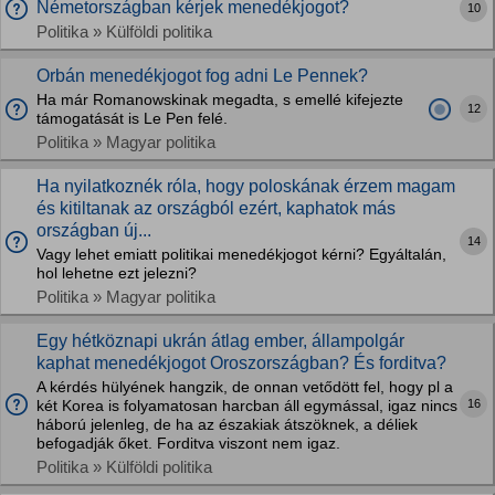
Németországban kérjek menedékjogot?
10
Politika » Külföldi politika
Orbán menedékjogot fog adni Le Pennek?
Ha már Romanowskinak megadta, s emellé kifejezte
12
támogatását is Le Pen felé.
Politika » Magyar politika
Ha nyilatkoznék róla, hogy poloskának érzem magam
és kitiltanak az országból ezért, kaphatok más
országban új...
14
Vagy lehet emiatt politikai menedékjogot kérni? Egyáltalán,
hol lehetne ezt jelezni?
Politika » Magyar politika
Egy hétköznapi ukrán átlag ember, állampolgár
kaphat menedékjogot Oroszországban? És forditva?
A kérdés hülyének hangzik, de onnan vetődött fel, hogy pl a
16
két Korea is folyamatosan harcban áll egymással, igaz nincs
háború jelenleg, de ha az északiak átszöknek, a déliek
befogadják őket. Forditva viszont nem igaz.
Politika » Külföldi politika