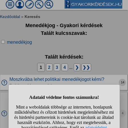
Kezdőoldal
»
Keresés
Menedékjog - Gyakori kérdések
Talált kulcsszavak:
menedékjog
Talált kérdések:
1
2
3
4
...
❯
❯❯
Moszkvába lehet politikai menedékjogot kérni?
14
Politika » Magyar politika
Orbán most elmenekül? Várhatóan hol kér majd
politikai menedékjogot ha igen?
Korábban is hallottam hogy követné a lányát az USA-ba
4
Trump védelmében bízva. Bár Moszkva is kézenfekvő
opciónak tűnik. Most lemondott a mandátumáról, ez elég
egyértelmű jel a szándékára?