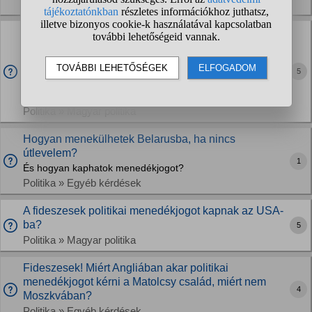
Politika » Magyar politika
Aki most politikai menedékjoggal van X országban,
mikor biztonságos visszatérnie?
Nagyon jó lenne már, de nyilván nem véletlenül adták meg
5
azonnal a menedékjogot, és nem szeretném a bőrömet
vinni a vásárra. Mennyit kell várni, mire lecserélődik a
banda?
Politika » Magyar politika
Hogyan menekülhetek Belarusba, ha nincs
útlevelem?
1
És hogyan kaphatok menedékjogot?
Politika » Egyéb kérdések
A fideszesek politikai menedékjogot kapnak az USA-
ba?
5
Politika » Magyar politika
Fideszesek! Miért Angliában akar politikai
menedékjogot kérni a Matolcsy család, miért nem
4
Moszkvában?
Politika » Egyéb kérdések