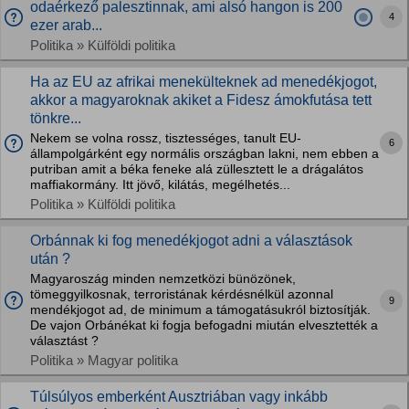
odaérkező palesztinnak, ami alsó hangon is 200
4
ezer arab...
Politika » Külföldi politika
Ha az EU az afrikai menekülteknek ad menedékjogot,
akkor a magyaroknak akiket a Fidesz ámokfutása tett
tönkre...
Nekem se volna rossz, tisztességes, tanult EU-
6
állampolgárként egy normális országban lakni, nem ebben a
putriban amit a béka feneke alá züllesztett le a drágalátos
maffiakormány. Itt jövő, kilátás, megélhetés...
Politika » Külföldi politika
Orbánnak ki fog menedékjogot adni a választások
után ?
Magyaroszág minden nemzetközi bünözönek,
tömeggyilkosnak, terroristának kérdésnélkül azonnal
9
mendékjogot ad, de minimum a támogatásukról biztosítják.
De vajon Orbánékat ki fogja befogadni miután elvesztették a
választást ?
Politika » Magyar politika
Túlsúlyos emberként Ausztriában vagy inkább