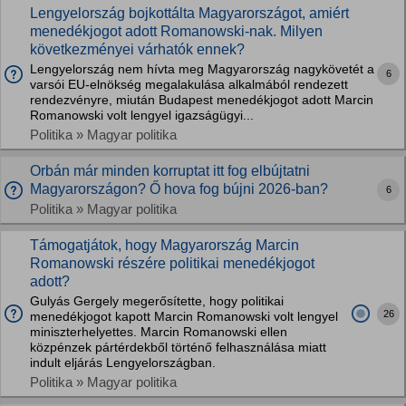
Lengyelország bojkottálta Magyarországot, amiért
menedékjogot adott Romanowski-nak. Milyen
következményei várhatók ennek?
Lengyelország nem hívta meg Magyarország nagykövetét a
6
varsói EU-elnökség megalakulása alkalmából rendezett
rendezvényre, miután Budapest menedékjogot adott Marcin
Romanowski volt lengyel igazságügyi...
Politika » Magyar politika
Orbán már minden korruptat itt fog elbújtatni
Magyarországon? Ő hova fog bújni 2026-ban?
6
Politika » Magyar politika
Támogatjátok, hogy Magyarország Marcin
Romanowski részére politikai menedékjogot
adott?
Gulyás Gergely megerősítette, hogy politikai
26
menedékjogot kapott Marcin Romanowski volt lengyel
miniszterhelyettes. Marcin Romanowski ellen
közpénzek pártérdekből történő felhasználása miatt
indult eljárás Lengyelországban.
Politika » Magyar politika