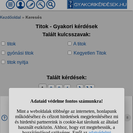
Kezdőoldal
»
Keresés
Titok - Gyakori kérdések
Talált kulcsszavak:
titok
A titok
gyónási titok
Kegyetlen Titok
titok nyitja
Talált kérdések:
1
2
3
4
...
❯
❯❯
Ebben az esetben tényleg az lenne a megfelelő
bosszú ha hagynám őket a saját mocsarukban?
Nem vagyok bosszúálló de ez most nagyon szarul esik és
8
22évesen nincs sok élettapasztalatom,pláne ilyen témában.
Középsuli végén nagyon jó viszonyba lettem egy lánnyal,ez
az iskola után is így maradt. Mindent...