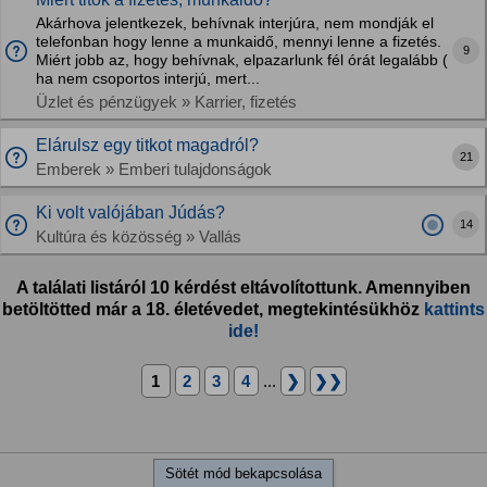
Akárhova jelentkezek, behívnak interjúra, nem mondják el
telefonban hogy lenne a munkaidő, mennyi lenne a fizetés.
9
Miért jobb az, hogy behívnak, elpazarlunk fél órát legalább (
ha nem csoportos interjú, mert...
Üzlet és pénzügyek » Karrier, fizetés
Elárulsz egy titkot magadról?
21
Emberek » Emberi tulajdonságok
Ki volt valójában Júdás?
14
Kultúra és közösség » Vallás
A találati listáról 10 kérdést eltávolítottunk. Amennyiben
betöltötted már a 18. életévedet, megtekintésükhöz
kattints
ide!
1
2
3
4
...
❯
❯❯
Sötét mód bekapcsolása