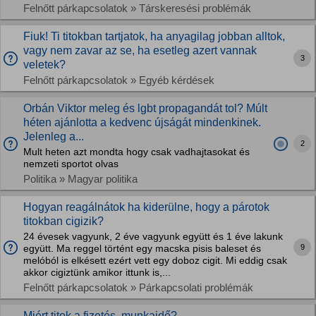
Felnőtt párkapcsolatok » Társkeresési problémák
Fiuk! Ti titokban tartjatok, ha anyagilag jobban alltok,
vagy nem zavar az se, ha esetleg azert vannak
3
veletek?
Felnőtt párkapcsolatok » Egyéb kérdések
Orbán Viktor meleg és lgbt propagandát tol? Múlt
héten ajánlotta a kedvenc újságát mindenkinek.
Jelenleg a...
2
Mult heten azt mondta hogy csak vadhajtasokat és
nemzeti sportot olvas
Politika » Magyar politika
Hogyan reagálnátok ha kiderülne, hogy a párotok
titokban cigizik?
24 évesek vagyunk, 2 éve vagyunk együtt és 1 éve lakunk
9
együtt. Ma reggel történt egy macska pisis baleset és
melóból is elkésett ezért vett egy doboz cigit. Mi eddig csak
akkor cigiztünk amikor ittunk is,...
Felnőtt párkapcsolatok » Párkapcsolati problémák
Miért titok a fizetés, munkaidő?