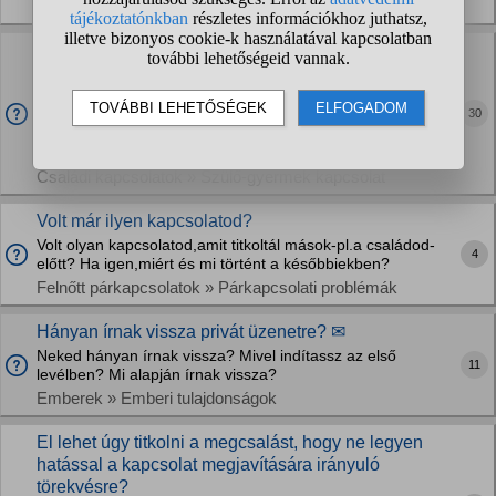
Felnőtt párkapcsolatok » Egyéb kérdések
Jó ötlet a páromnál tartani a pénzemet, ha itthon az
anyám folyamatosan elveszi?
Felnőtt vagyok már, részmunkaidőben dolgozom, mellette
30
most mennék tovább tanulni, hogy hátha előrébb tudok
lépni. Viszont anyám, aki nehezen helyezkedik el, mindig
csak rövid időkre talál munkát (...
Családi kapcsolatok » Szülő-gyermek kapcsolat
Volt már ilyen kapcsolatod?
Volt olyan kapcsolatod,amit titkoltál mások-pl.a családod-
4
előtt? Ha igen,miért és mi történt a későbbiekben?
Felnőtt párkapcsolatok » Párkapcsolati problémák
Hányan írnak vissza privát üzenetre? ✉
Neked hányan írnak vissza? Mivel indítassz az első
11
levélben? Mi alapján írnak vissza?
Emberek » Emberi tulajdonságok
El lehet úgy titkolni a megcsalást, hogy ne legyen
hatással a kapcsolat megjavítására irányuló
törekvésre?