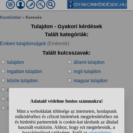
Kezdőoldal
»
Keresés
Tulajdon - Gyakori kérdések
Talált kategóriák:
Emberi tulajdonságok
(Emberek)
Talált kulcsszavak:
tulajdon
állami tulajdon
ingatlan tulajdon
ingó tulajdon
közös tulajdon
magyar tulajdon
osztatlan közös tulajdon
osztatlan tulajdon
önkormányzati tulajdon
saját tulajdon
szellemi tulajdon
Talált kérdések: