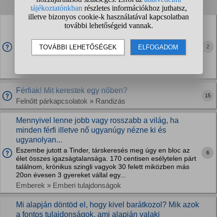
1
2
3
4
...
❯
❯❯
A miniszterelnök elégedetlen az elvileg állami
tulajdonban lévő Mandiner működésével. Mi fog most
történni?
2
Úgy látszik, az államosított magazin nem kíván behódolni a
Tisza vezérnek Mi történik majd?
Politika » Magyar politika
Férfiak! Mit kerestek egy nőben?
15
Felnőtt párkapcsolatok » Randizás
Mennyivel lenne jobb vagy rosszabb a világ, ha
minden férfi illetve nő ugyanúgy nézne ki és
ugyanolyan...
Eszembe jutott a Tinder, társkeresés meg úgy en bloc az
6
élet összes igazságtalansága. 170 centisen esélytelen párt
találnom, krónikus szingli vagyok 30 felett miközben más
20on évesen 3 gyereket vállal egy...
Emberek » Emberi tulajdonságok
Mi alapján döntöd el, hogy kivel barátkozol? Mik azok
a fontos tulajdonságok, ami alapján valaki