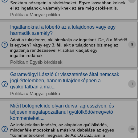
Szoktam nézegetni a hirdetéseket. Egyre lassabban kelnek
el az ingatlanok, valamelyiknek az ára még csökkent is.
Politika » Magyar politika
Ingatlanoknál a főbérlő az a tulajdonos vagy egy
harmadik személy?
Adott a tulajdonos, aki birtokolja az ingatlant. De, ő a főbérlő
9
is egyben? Vagy egy 3. fél, akit a tulajdonos bíz meg az
ingatlanja rendezésével.Pl:sokan kiadják egy
ingatlanirodának.
Politika » Egyéb kérdések
Garamvölgyi László úr visszatérése által nemcsak
jogi értelemben, hanem tulajdonképpen a
1
gyakorlatban a mai...
Politika » Magyar politika
Miért böfögnek ide olyan durva, agresszíven, és
teljesen megalapozatlanul gyűlölködő/megvető
kommenteket,...
Az indokolatlan lenézés, az alaptalan gyűlölködés,
10
mindenféle mocsoknak a másikra kiabálása az egyes
"kommentelőknél" megvan, de AZ EGÉSZ, ami a