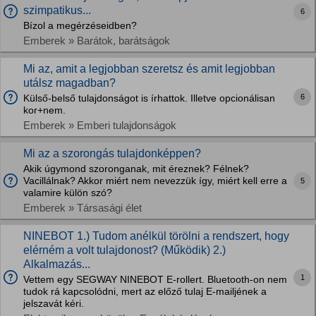
szimpatikus...
6
Bízol a megérzéseidben?
Emberek » Barátok, barátságok
Mi az, amit a legjobban szeretsz és amit legjobban
utálsz magadban?
6
Külső-belső tulajdonságot is írhattok. Illetve opcionálisan
kor+nem.
Emberek » Emberi tulajdonságok
Mi az a szorongás tulajdonképpen?
Akik úgymond szoronganak, mit éreznek? Félnek?
Vacillálnak? Akkor miért nem nevezzük így, miért kell erre a
5
valamire külön szó?
Emberek » Társasági élet
NINEBOT 1.) Tudom anélkül törölni a rendszert, hogy
elérném a volt tulajdonost? (Működik) 2.)
Alkalmazás...
1
Vettem egy SEGWAY NINEBOT E-rollert. Bluetooth-on nem
tudok rá kapcsolódni, mert az előző tulaj E-mailjének a
jelszavát kéri.