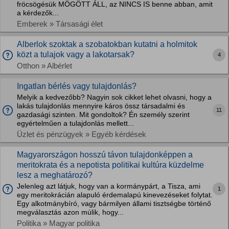
fröcsögésük MÖGÖTT ÁLL, az NINCS IS benne abban, amit
a kérdezők...
Emberek » Társasági élet
Alberlok szoktak a szobatokban kutatni a holmitok
közt a tulajok vagy a lakotarsak?
4
Otthon » Albérlet
Ingatlan bérlés vagy tulajdonlás?
Melyik a kedvezőbb? Nagyin sok cikket lehet olvasni, hogy a
lakás tulajdonlás mennyire káros össz társadalmi és
11
gazdasági szinten. Mit gondoltok? Én személy szerint
egyértelműen a tulajdonlás mellett...
Üzlet és pénzügyek » Egyéb kérdések
Magyarországon hosszú távon tulajdonképpen a
meritokrata és a nepotista politikai kultúra küzdelme
lesz a meghatározó?
Jelenleg azt látjuk, hogy van a kormánypárt, a Tisza, ami
1
egy meritokrácián alapuló érdemalapú kinevezéseket folytat.
Egy alkotmánybíró, vagy bármilyen állami tisztségbe történő
megválasztás azon múlik, hogy...
Politika » Magyar politika