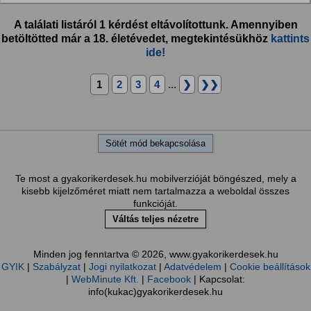
A találati listáról 1 kérdést eltávolítottunk. Amennyiben
betöltötted már a 18. életévedet, megtekintésükhöz
kattints
ide!
1
2
3
4
...
❯
❯❯
Sötét mód bekapcsolása
Te most a gyakorikerdesek.hu mobilverzióját böngészed, mely a
kisebb kijelzőméret miatt nem tartalmazza a weboldal összes
funkcióját.
Váltás teljes nézetre
Minden jog fenntartva © 2026, www.gyakorikerdesek.hu
GYIK
|
Szabályzat
|
Jogi nyilatkozat
|
Adatvédelem
|
Cookie beállítások
|
WebMinute Kft.
|
Facebook
| Kapcsolat:
info(kukac)gyakorikerdesek.hu