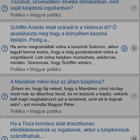
Tiszások, szívesebben élnétek bérlakásban, mint
saját tulajdonú ingatlanban?
7
Politika » Magyar politika
Schiffer András miatt száradt ki a Velencei tó? Ő
akadályozta meg hogy a környéken kaszinó
épüljön. Pedig a...
Ha anno megcsinálták volna a kaszinót Sukorón, akkor
6
legyél benne biztos, hogy a tulaj gondoskodott volna a
vízpótlásról. Lett volna helyben munkahely, adóforrás,
minden. Szerencse, hogy Schiffer elvtárs...
Politika » Magyar politika
A Mandiner mikor lesz az állam tulajdona?
„Értem én, hogy fáj neked, hogy a Mandiner című vicclap
most már az államhoz kerül, és mi leszünk a kiadói, nekünk
7
kell majd meghatározni azt a tartalmat, amit ott le fognak
adni”– ezt mondta Magyar Péter...
Politika » Magyar politika
Ha a Tisza kormány alatt drasztikusan
elértéktelenednek az ingatlanok, akkor a tulajdonosok
számíthatnak...
13