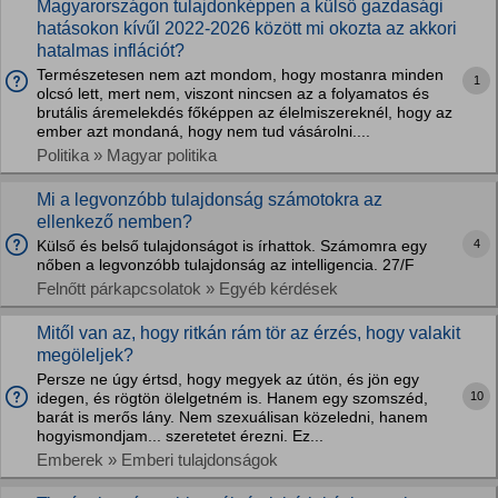
Magyarországon tulajdonképpen a külső gazdasági
hatásokon kívűl 2022-2026 között mi okozta az akkori
hatalmas inflációt?
Természetesen nem azt mondom, hogy mostanra minden
1
olcsó lett, mert nem, viszont nincsen az a folyamatos és
brutális áremelekdés főképpen az élelmiszereknél, hogy az
ember azt mondaná, hogy nem tud vásárolni....
Politika » Magyar politika
Mi a legvonzóbb tulajdonság számotokra az
ellenkező nemben?
4
Külső és belső tulajdonságot is írhattok. Számomra egy
nőben a legvonzóbb tulajdonság az intelligencia. 27/F
Felnőtt párkapcsolatok » Egyéb kérdések
Mitől van az, hogy ritkán rám tör az érzés, hogy valakit
megöleljek?
Persze ne úgy értsd, hogy megyek az útön, és jön egy
10
idegen, és rögtön ölelgetném is. Hanem egy szomszéd,
barát is merős lány. Nem szexuálisan közeledni, hanem
hogyismondjam... szeretetet érezni. Ez...
Emberek » Emberi tulajdonságok