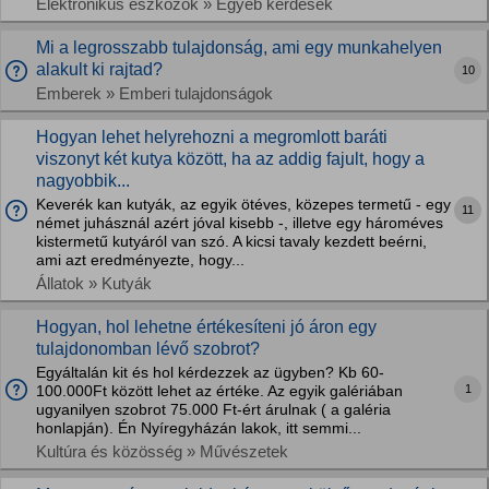
Elektronikus eszközök » Egyéb kérdések
Mi a legrosszabb tulajdonság, ami egy munkahelyen
alakult ki rajtad?
10
Emberek » Emberi tulajdonságok
Hogyan lehet helyrehozni a megromlott baráti
viszonyt két kutya között, ha az addig fajult, hogy a
nagyobbik...
Keverék kan kutyák, az egyik ötéves, közepes termetű - egy
11
német juhásznál azért jóval kisebb -, illetve egy hároméves
kistermetű kutyáról van szó. A kicsi tavaly kezdett beérni,
ami azt eredményezte, hogy...
Állatok » Kutyák
Hogyan, hol lehetne értékesíteni jó áron egy
tulajdonomban lévő szobrot?
Egyáltalán kit és hol kérdezzek az ügyben? Kb 60-
1
100.000Ft között lehet az értéke. Az egyik galériában
ugyanilyen szobrot 75.000 Ft-ért árulnak ( a galéria
honlapján). Én Nyíregyházán lakok, itt semmi...
Kultúra és közösség » Művészetek