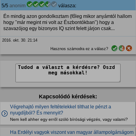
5/5
anonim
válasza:
Én mindig azon gondolkoztam (főleg mikor anyámtól hallom
hogy "már megint mi volt az Észbontókban") hogy a
szavazójog egy bizonyos IQ szint felett járjon csak...
2016. okt. 30. 21:14
Hasznos számodra ez a válasz?
Kapcsolódó kérdések:
Végrehajtó milyen feltételekkel tilthat le pénzt a
nyugdíjból? És mennyit?
Nem kell ahher egy erről szóló bírósági végzés, vagy valami?
Ha Erdélyi vagyok viszont van magyar állampolgárságom