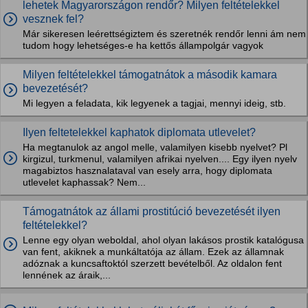
lehetek Magyarországon rendőr? Milyen feltételekkel
vesznek fel?
Már sikeresen leérettségiztem és szeretnék rendőr lenni ám nem
tudom hogy lehetséges-e ha kettős állampolgár vagyok
Milyen feltételekkel támogatnátok a második kamara
bevezetését?
Mi legyen a feladata, kik legyenek a tagjai, mennyi ideig, stb.
Ilyen feltetelekkel kaphatok diplomata utlevelet?
Ha megtanulok az angol melle, valamilyen kisebb nyelvet? Pl
kirgizul, turkmenul, valamilyen afrikai nyelven.... Egy ilyen nyelv
magabiztos hasznalataval van esely arra, hogy diplomata
utlevelet kaphassak? Nem...
Támogatnátok az állami prostitúció bevezetését ilyen
feltételekkel?
Lenne egy olyan weboldal, ahol olyan lakásos prostik katalógusa
van fent, akiknek a munkáltatója az állam. Ezek az államnak
adóznak a kuncsaftoktól szerzett bevételből. Az oldalon fent
lennének az áraik,...