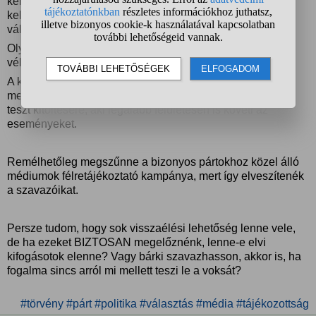
kérdések, csak az lenne a feladatuk, hogy kiszűrjék a "rá
kell szavazni, nem? pedig bemondta a TV"- típusú
választókat.
Olyan lenne, mint a KRESZ vizsga:X kérdésből kapsz
véletlenszerűen kiválasztott Y darabot.
A kérdések az elmúlt 4 évre vonatkozó, egyszerűen
megválaszolható kérdések lennének. Bárki képes lenne a
teszt kitöltésére, aki legalább felületesen is követi az
eseményeket.
Remélhetőleg megszűnne a bizonyos pártokhoz közel álló
médiumok félretájékoztató kampánya, mert így elveszítenék
a szavazóikat.
Persze tudom, hogy sok visszaélési lehetőség lenne vele,
de ha ezeket BIZTOSAN megelőznénk, lenne-e elvi
kifogásotok elenne? Vagy bárki szavazhasson, akkor is, ha
fogalma sincs arról mi mellett teszi le a voksát?
#törvény
#párt
#politika
#választás
#média
#tájékozottság