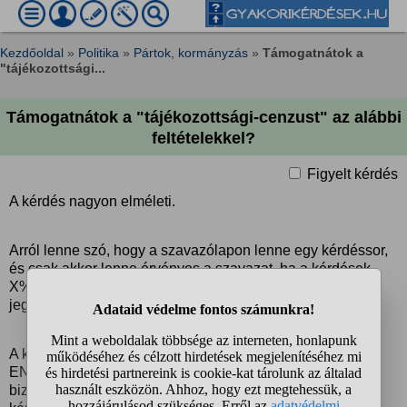
Kezdőoldal
»
Politika
»
Pártok, kormányzás
»
Támogatnátok a
"tájékozottsági...
Támogatnátok a "tájékozottsági-cenzust" az alábbi
feltételekkel?
Figyelt kérdés
A kérdés nagyon elméleti.
Arról lenne szó, hogy a szavazólapon lenne egy kérdéssor,
és csak akkor lenne érvényes a szavazat, ha a kérdések
X%-ára jól válaszolt. Vagy eleve csak az kerülne be a
jegyzékbe, aki előzetesen kitöltött egy ilyet.
A kérdéseket valamilyen független szervezet (EU vagy
ENSZ vagy egyéb, várom a javaslatokat!) által kijelölt
bizottság állítaná össze/ellenőrizné. Nem lennének nehéz