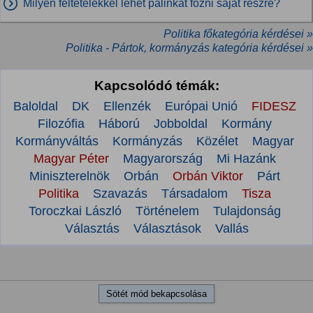
Milyen feltételekkel lehet pálinkát főzni saját részre?
Politika főkategória kérdései »
Politika - Pártok, kormányzás kategória kérdései »
Kapcsolódó témák:
Baloldal
DK
Ellenzék
Európai Unió
FIDESZ
Filozófia
Háború
Jobboldal
Kormány
Kormányváltás
Kormányzás
Közélet
Magyar
Magyar Péter
Magyarország
Mi Hazánk
Miniszterelnök
Orbán
Orbán Viktor
Párt
Politika
Szavazás
Társadalom
Tisza
Toroczkai László
Történelem
Tulajdonság
Választás
Választások
Vallás
Sötét mód bekapcsolása