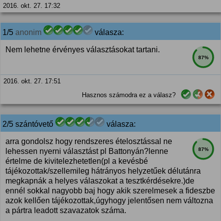
2016. okt. 27. 17:32
1/5
anonim
válasza:
Nem lehetne érvényes választásokat tartani.
87%
2016. okt. 27. 17:51
Hasznos számodra ez a válasz?
2/5 szántóvető
válasza:
arra gondolsz hogy rendszeres ételosztással ne
87%
lehessen nyerni választást pl Battonyán?lenne
értelme de kivitelezhetetlen(pl a kevésbé
tájékozottak/szellemileg hátrányos helyzetűek délutánra
megkapnák a helyes válaszokat a tesztkérdésekre.)de
ennél sokkal nagyobb baj hogy akik szerelmesek a fideszbe
azok kellően tájékozottak,úgyhogy jelentősen nem változna
a pártra leadott szavazatok száma.