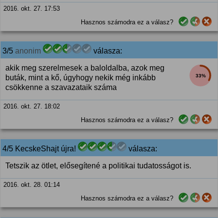
2016. okt. 27. 17:53
Hasznos számodra ez a válasz?
3/5
anonim
válasza:
akik meg szerelmesek a baloldalba, azok meg
33%
buták, mint a kő, úgyhogy nekik még inkább
csökkenne a szavazataik száma
2016. okt. 27. 18:02
Hasznos számodra ez a válasz?
4/5 KecskeShajt újra!
válasza:
Tetszik az ötlet, elősegítené a politikai tudatosságot is.
2016. okt. 28. 01:14
Hasznos számodra ez a válasz?