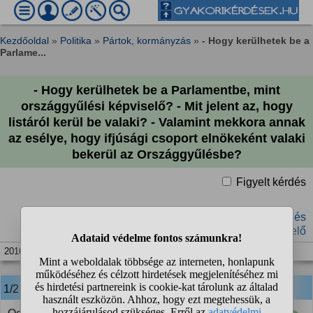
Kezdőoldal
»
Politika
»
Pártok, kormányzás
»
- Hogy kerülhetek be a
Parlame...
- Hogy kerülhetek be a Parlamentbe, mint
országgyűlési képviselő? - Mit jelent az, hogy
listáról kerül be valaki? - Valamint mekkora annak
az esélye, hogy ifjúsági csoport elnökeként valaki
bekerül az Országgyűlésbe?
Figyelt kérdés
#párt
#lista
#képviselő
#országgyűlés
#országgyűlési képviselő
2016. dec. 6. 13:31
1/2 Szimeon
válasza: