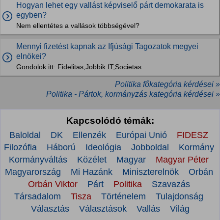
Hogyan lehet egy vallást képviselő párt demokarata is
egyben?
Nem ellentétes a vallások többségével?
Mennyi fizetést kapnak az Ifjúsági Tagozatok megyei
elnökei?
Gondolok itt: Fidelitas,Jobbik IT,Societas
Politika főkategória kérdései »
Politika - Pártok, kormányzás kategória kérdései »
Kapcsolódó témák:
Baloldal
DK
Ellenzék
Európai Unió
FIDESZ
Filozófia
Háború
Ideológia
Jobboldal
Kormány
Kormányváltás
Közélet
Magyar
Magyar Péter
Magyarország
Mi Hazánk
Miniszterelnök
Orbán
Orbán Viktor
Párt
Politika
Szavazás
Társadalom
Tisza
Történelem
Tulajdonság
Választás
Választások
Vallás
Világ