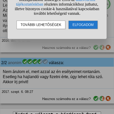
Oda kell dörgölődznöd valamelyik párthoz.
100%
Lehetőleg olyanhoz, amelyik bejut a Parlamentbe.
Aztán ott a pártban igen aktív munkát kell végezned.
Mindenesetre nézz utána, indul-e a következő választáson
valami új mozgalom, olyan, ahova kellenek emberek - az
ilyen új helyeken mindig nagyobb az esély előrejutni, mint
ott, ahol már begyökeresedett társaság van.
2016. dec. 6. 17:02
Hasznos számodra ez a válasz?
2/2
anonim
válasza:
Nem árulom el, mert azzal az én esélyeimet rontanám.
Esetleg ha hajlandó vagy fizetni érte, úgy lehet róla szó.
Akkor írj privit!
2017. szept. 6. 08:27
Hasznos számodra ez a válasz?