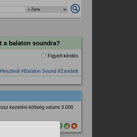
et a balaton soundra?
Figyelt kérdés
#fesztivál
#Balaton Sound
#Zamárdi
usz kezelési költség valami 3.000
sznos számodra ez a válasz?