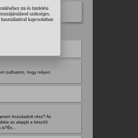
nem tudhatom, hogy milyen
gesen hozzáadott rész? Az
bbis az alapját a készítő
 is?És...