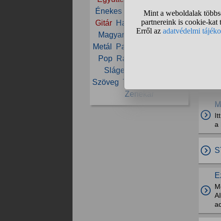
Énekes
Fesztivál
Fiatal
Gitár
Hangszer
Koncert
Magyar
Magyarország
Metál
PamKutya
Paródia
Pop
Rádió
Rap
Rock
Sláger
Szórakozás
M
Szöveg
Techno
YouTube
Tu
Zenekar
M
I
a
S
E
M
AI
ad