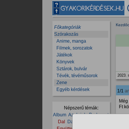
Kezdőo
Főkategóriák
Szórakozás
Anime, manga
Filmek, sorozatok
Játékok
Könyvek
Sztárok, bulvár
Tévék, tévéműsorok
2023. 
Zene
Egyéb kérdések
1/1
a
Még 
Ft kö
Népszerű témák:
Album
Azahriah
Budapest
2023. 
Dal
Dalszöveg
Disco
Együttes
Előadó
Ének