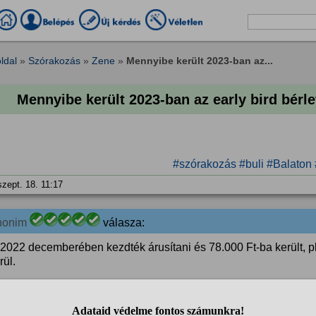
ldal
»
Szórakozás
»
Zene
»
Mennyibe került 2023-ban az...
Mennyibe került 2023-ban az early bird bérl
#szórakozás
#buli
#Balaton
szept. 18. 11:17
nonim
válasza:
2022 decemberében kezdték árusítani és 78.000 Ft-ba került, pl
rül.
szept. 19. 06:09
Ha