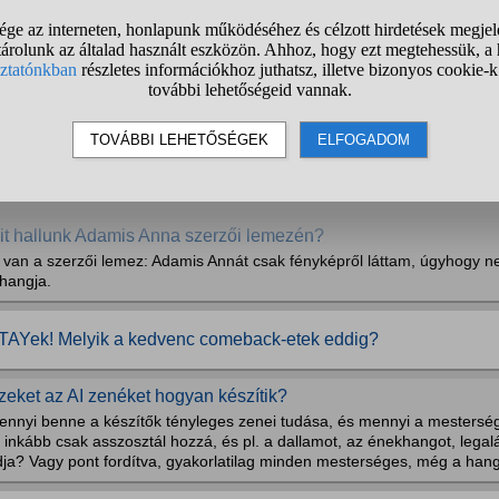
További kérdések:
iseria Cantare szerintetek jó zene?
dom hogy rövid de ettől tekintsünk el.
it hallunk Adamis Anna szerzői lemezén?
tt van a szerzői lemez: Adamis Annát csak fényképről láttam, úgyhogy 
 hangja.
TAYek! Melyik a kedvenc comeback-etek eddig?
zeket az AI zenéket hogyan készítik?
ennyi benne a készítők tényleges zenei tudása, és mennyi a mestersé
 inkább csak asszosztál hozzá, és pl. a dallamot, az énekhangot, legalá
ja? Vagy pont fordítva, gyakorlatilag minden mesterséges, még a hang