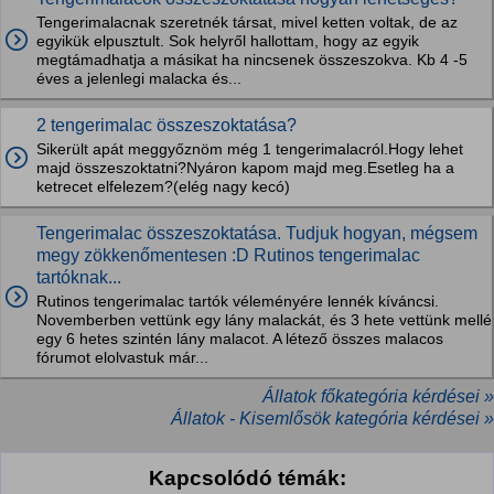
Tengerimalacnak szeretnék társat, mivel ketten voltak, de az
egyikük elpusztult. Sok helyről hallottam, hogy az egyik
megtámadhatja a másikat ha nincsenek összeszokva. Kb 4 -5
éves a jelenlegi malacka és...
2 tengerimalac összeszoktatása?
Sikerült apát meggyőznöm még 1 tengerimalacról.Hogy lehet
majd összeszoktatni?Nyáron kapom majd meg.Esetleg ha a
ketrecet elfelezem?(elég nagy kecó)
Tengerimalac összeszoktatása. Tudjuk hogyan, mégsem
megy zökkenőmentesen :D Rutinos tengerimalac
tartóknak...
Rutinos tengerimalac tartók véleményére lennék kíváncsi.
Novemberben vettünk egy lány malackát, és 3 hete vettünk mellé
egy 6 hetes szintén lány malacot. A létező összes malacos
fórumot elolvastuk már...
Állatok főkategória kérdései »
Állatok - Kisemlősök kategória kérdései »
Kapcsolódó témák: