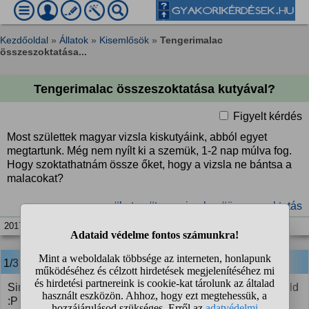
Kezdőoldal
»
Állatok
»
Kisemlősök
»
Tengerimalac
összeszoktatása...
Tengerimalac összeszoktatása kutyával?
Figyelt kérdés
Most születtek magyar vizsla kiskutyáink, abból egyet
megtartunk. Még nem nyílt ki a szemük, 1-2 nap múlva fog.
Hogy szoktathatnám össze őket, hogy a vizsla ne bántsa a
malacokat?
#kutya
#tengerimalac
#összeszoktatás
2017. aug. 31. 10:26
1/3
anonim
válasza:
Sima ügy. A kisvizsla mindig eléd fogja lerakni, hogy dobáld
:P