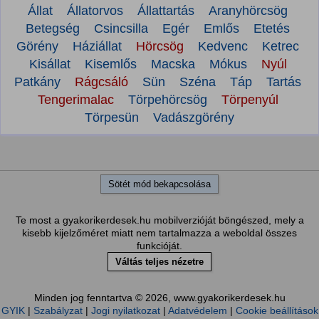
Állat
Állatorvos
Állattartás
Aranyhörcsög
Betegség
Csincsilla
Egér
Emlős
Etetés
Görény
Háziállat
Hörcsög
Kedvenc
Ketrec
Kisállat
Kisemlős
Macska
Mókus
Nyúl
Patkány
Rágcsáló
Sün
Széna
Táp
Tartás
Tengerimalac
Törpehörcsög
Törpenyúl
Törpesün
Vadászgörény
Sötét mód bekapcsolása
Te most a gyakorikerdesek.hu mobilverzióját böngészed, mely a
kisebb kijelzőméret miatt nem tartalmazza a weboldal összes
funkcióját.
Váltás teljes nézetre
Minden jog fenntartva © 2026, www.gyakorikerdesek.hu
GYIK
|
Szabályzat
|
Jogi nyilatkozat
|
Adatvédelem
|
Cookie beállítások