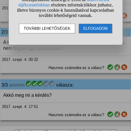
2017. aug. 31. 10:28
Hasznos számodra ez a válasz?
2/3
anonim
válasza:
A kutya kint van az udvaron, a malac meg bent a kerékben,
nem fogják egymást bántani.
2017. szept. 4. 00:32
Hasznos számodra ez a válasz?
3/3
anonim
válasza:
Akkó meg mi a kérdés?
2017. szept. 4. 17:51
Hasznos számodra ez a válasz?