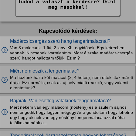
Kapcsolódó kérdések:
Madárcsicsergés szerű hang tengerimalacnál?
Van 3 malacunk. 1 fiú, 2 lany. Kb. egyidősek. Egy ketrecben
vannak. Nincsenek ivartalanítva. Most éjszaka madárcsicsergés
szerű hangot hallottam tőlük. Ez mi?
Miért nem eszik a tengerimalac?
Ma hoztunk haza két malacot (2, 4 hetes), nem ettek ittak már 6
órája. Ez normális, csak az új hely miatti reakció, vagy valamit
elrontottunk?
Bajaiak! Van esetleg valakinek tengerimalaca?
Mert nekem van egy malacom (nőstény) és a szüleim sajnos
nem engedik hogy legyen mégegy Arra gondoltam hogy lehetne
ugy hogy akinek van egy nőstény tengerimalaca azzal néha
találkozhatnánk a...
Tengerimalacok összeszoktatása hogyan lehetséges?