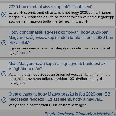
2020-ban mindent visszakapunk? (Többi lent)
Ez a cikk szerint, amit olvastam, lehet hogy 2020ban a Trianon
megszűnik. Azonban az utolsó mondatokban volt erről legfőképp
szó, de nem nagyon tudtam értelmezni. Itt a cikk
Hogy gondolhatják egyesek komolyan, hogy 2020-ban
Magyarország visszakap minden területet, amit 1920-ban
elcsatoltak?
Egyszerűen nem értem. Tényleg ilyen szinten van az emberek
egy jó része?
Miért Magyarország kapta a legnagyobb büntetést az I.
Világháború után?
Valamint igaz hogy 2020ban érvényét veszti? Ha a II. vh miatt
nem, akkor az azon békeszerződés 100. évében megy ki
hatályból?
Olyat olvastam, hogy Magyarország is fog 2020-ban EB
meccseket rendezni. Ez azt jelenti, hogy a magyar...
Vagy ezen a széthordott EB-n ez nem lesz így?
Egyéb kérdések főkategória kérdései »