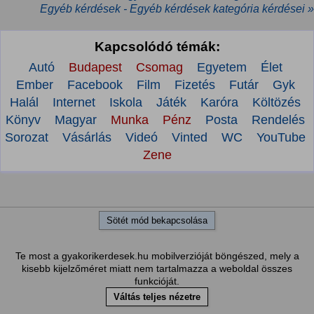
Egyéb kérdések - Egyéb kérdések kategória kérdései »
Kapcsolódó témák:
Autó
Budapest
Csomag
Egyetem
Élet
Ember
Facebook
Film
Fizetés
Futár
Gyk
Halál
Internet
Iskola
Játék
Karóra
Költözés
Könyv
Magyar
Munka
Pénz
Posta
Rendelés
Sorozat
Vásárlás
Videó
Vinted
WC
YouTube
Zene
Sötét mód bekapcsolása
Te most a gyakorikerdesek.hu mobilverzióját böngészed, mely a
kisebb kijelzőméret miatt nem tartalmazza a weboldal összes
funkcióját.
Váltás teljes nézetre