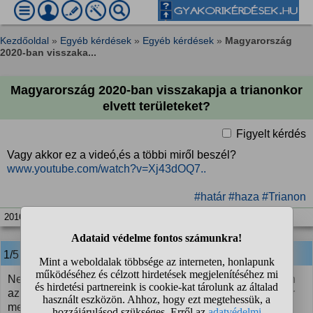
Kezdőoldal
»
Egyéb kérdések
»
Egyéb kérdések
»
Magyarország
2020-ban visszaka...
Magyarország 2020-ban visszakapja a trianonkor
elvett területeket?
Figyelt kérdés
Vagy akkor ez a videó,és a többi miről beszél?
www.youtube.com/watch?v=Xj43dOQ7..
#határ
#haza
#Trianon
2016. aug. 31. 07:56
1/5 Koplárovics Béci
válasza:
Nem kapja vissza. Nem tudom feltűnt-e a videó leírásában
az "Ez csak egy elképzelés" mondat, illetve ha igen, akkor
megértetted-e a jelentését.