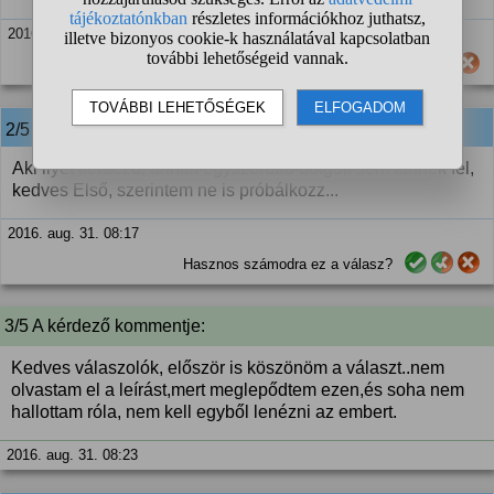
2016. aug. 31. 08:15
Hasznos számodra ez a válasz?
2/5
anonim
válasza:
Aki ilyet kérdezd, annak egyszerűbb dolgok sem tűnnek fel,
kedves Első, szerintem ne is próbálkozz...
2016. aug. 31. 08:17
Hasznos számodra ez a válasz?
3/5 A kérdező kommentje:
Kedves válaszolók, először is köszönöm a választ..nem
olvastam el a leírást,mert meglepődtem ezen,és soha nem
hallottam róla, nem kell egyből lenézni az embert.
2016. aug. 31. 08:23