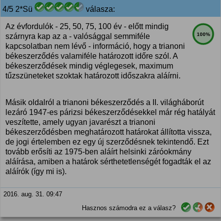
4/5 2*Sü
válasza:
Az évfordulók - 25, 50, 75, 100 év - előtt mindig
100%
szárnyra kap az a - valósággal semmiféle
kapcsolatban nem lévő - információ, hogy a trianoni
békeszerződés valamiféle határozott időre szól. A
békeszerződések mindig véglegesek, maximum
tűzszüneteket szoktak határozott időszakra aláírni.
Másik oldalról a trianoni békeszerződés a II. világháborút
lezáró 1947-es párizsi békeszerződésekkel már rég hatályát
veszítette, amely ugyan javarészt a trianoni
békeszerződésben meghatározott határokat állította vissza,
de jogi értelemben ez egy új szerződésnek tekintendő. Ezt
tovább erősíti az 1975-ben aláírt helsinki záróokmány
aláírása, amiben a határok sérthetetlenségét fogadták el az
aláírók (így mi is).
2016. aug. 31. 09:47
Hasznos számodra ez a válasz?