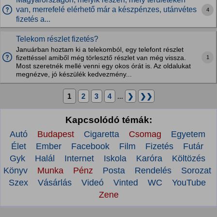
van, merrefelé elérhető már a készpénzes, utánvétes
4
fizetés a...
Telekom részlet fizetés?
Januárban hoztam ki a telekomból, egy telefont részlet
1
fizettéssel amiből még törlesztő részlet van még vissza.
Most szeretnék mellé venni egy okos órát is. Az oldalukat
megnézve, jó készülék kedvezmény...
1
2
3
4
...
❯
❯❯
Kapcsolódó témák:
Autó
Budapest
Cigaretta
Csomag
Egyetem
Élet
Ember
Facebook
Film
Fizetés
Futár
Gyk
Halál
Internet
Iskola
Karóra
Költözés
Könyv
Munka
Pénz
Posta
Rendelés
Sorozat
Szex
Vásárlás
Videó
Vinted
WC
YouTube
Zene