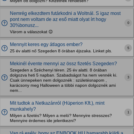
Milyen ott dolgozni? Kifizetnek rendesen?
Nemrég elkezdtem futárkodni a Woltnál. S igaz most
pont nem voltam de az eső miatt olyat írt hogy
0
30%bonusz...
Várom a válaszokat 😊
Mennyit keres egy átlagos ember?
5
25 év alatti nő Szegeden 8 órában éjszaka. Linket pls.
Mekinél évente mennyi az össz fizetés Szegeden?
Szegeden a Széchenyi téren. 25 év alatti. 8 órában
dolgozva heti 5 napban. Szabadságot ha nem vennék ki.
3
Csak ünnepeken nem dolgoznék : születésnapom ,
karácsony meg Halloween a többi napon dolgoznék ami
nem...
Mit tudtok a Netkazánról (Hüperion Kft.), mint
munkahely?
1
Milyen a fizetés? Milyen a meló? Mennyire stresszes?
Mennyire érdemes ide jelentkezni?
Van rá esély, hogy az ENBOOK.HU hamarabb küldi a