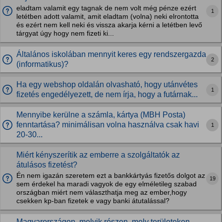
eladtam valamit egy tagnak de nem volt még pénze ezért
1
letétben adott valamit, amit eladtam (volna) neki elrontotta
és ezért nem kell neki és vissza akarja kérni a letétben levő
tárgyat úgy hogy nem fizeti ki...
Általános iskolában mennyit keres egy rendszergazda
2
(informatikus)?
Ha egy webshop oldalán olvasható, hogy utánvétes
1
fizetés engedélyezett, de nem írja, hogy a futárnak...
Mennyibe kerülne a számla, kártya (MBH Posta)
fenntartása? minimálisan volna használva csak havi
1
20-30...
Miért kényszerítik az emberre a szolgáltatók az
átulásos fizetést?
Én nem igazán szeretem ezt a bankkártyás fizetős dolgot az
19
sem érdekel ha maradi vagyok de egy elméletileg szabad
országban miért nem választhatja meg az ember,hogy
csekken kp-ban fizetek e vagy banki átutalással?
Magyarországon, melyik részen, mely területeken