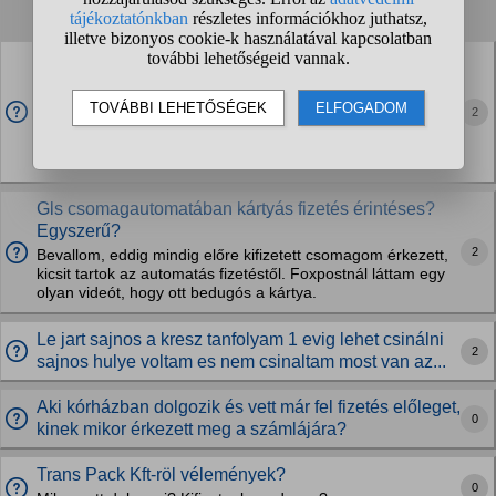
1
2
3
4
...
❯
❯❯
Esetleg volt már itt valaki napszámos munkán
(Berkenye gyümölcsöskert) ?
Napszámos munkára mennék, de e-mail-re se válaszoltak,
2
és a telefont se vették fel. Nyílván oda tudnék menni
busszal, de visszafelé másfél órát kellene várnom a buszra
ha nincs náluk ilyen opció. Ha valaki tud...
Gls csomagautomatában kártyás fizetés érintéses?
Egyszerű?
2
Bevallom, eddig mindig előre kifizetett csomagom érkezett,
kicsit tartok az automatás fizetéstől. Foxpostnál láttam egy
olyan videót, hogy ott bedugós a kártya.
Le jart sajnos a kresz tanfolyam 1 evig lehet csinálni
2
sajnos hulye voltam es nem csinaltam most van az...
Aki kórházban dolgozik és vett már fel fizetés előleget,
0
kinek mikor érkezett meg a számlájára?
Trans Pack Kft-röl vélemények?
0