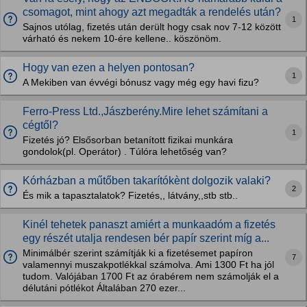
csomagot, mint ahogy azt megadták a rendelés után?
1
Sajnos utólag, fizetés után derült hogy csak nov 7-12 között
várható és nekem 10-ére kellene.. köszönöm.
Hogy van ezen a helyen pontosan?
1
A Mekiben van évvégi bónusz vagy még egy havi fizu?
Ferro-Press Ltd.,Jászberény.Mire lehet számítani a
cégtől?
1
Fizetés jó? Elsősorban betanított fizikai munkára
gondolok(pl. Operátor) . Túlóra lehetőség van?
Kórházban a műtőben takarítókènt dolgozik valaki?
2
És mik a tapasztalatok? Fizetés,, látvány,,stb stb..
Kinél tehetek panaszt amiért a munkaadóm a fizetés
egy részét utalja rendesen bér papír szerint míg a...
Minimálbér szerint számítják ki a fizetésemet papíron
7
valamennyi muszakpotlékkal számolva. Ami 1300 Ft ha jól
tudom. Valójában 1700 Ft az órabérem nem számolják el a
délutáni pótlékot Általában 270 ezer...