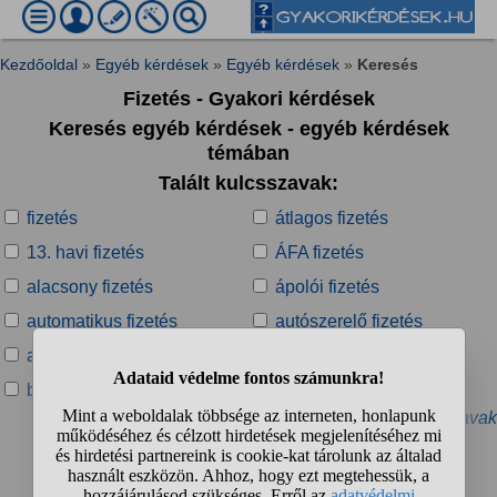
Kezdőoldal
»
Egyéb kérdések
»
Egyéb kérdések
»
Keresés
Fizetés - Gyakori kérdések
Keresés egyéb kérdések - egyéb kérdések
témában
Talált kulcsszavak:
fizetés
átlagos fizetés
13. havi fizetés
ÁFA fizetés
alacsony fizetés
ápolói fizetés
automatikus fizetés
autószerelő fizetés
autótechnikus fizetés
banki fizetés
bankkártyás fizetés
biztonságos fizetés
» További kapcsolódó kulcsszavak
Talált kérdések: