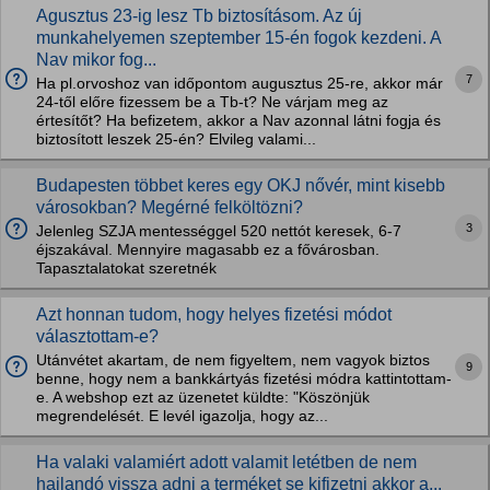
Agusztus 23-ig lesz Tb biztosításom. Az új
munkahelyemen szeptember 15-én fogok kezdeni. A
Nav mikor fog...
7
Ha pl.orvoshoz van időpontom augusztus 25-re, akkor már
24-től előre fizessem be a Tb-t? Ne várjam meg az
értesítőt? Ha befizetem, akkor a Nav azonnal látni fogja és
biztosított leszek 25-én? Elvileg valami...
Budapesten többet keres egy OKJ nővér, mint kisebb
városokban? Megérné felköltözni?
3
Jelenleg SZJA mentességgel 520 nettót keresek, 6-7
éjszakával. Mennyire magasabb ez a fővárosban.
Tapasztalatokat szeretnék
Azt honnan tudom, hogy helyes fizetési módot
választottam-e?
Utánvétet akartam, de nem figyeltem, nem vagyok biztos
9
benne, hogy nem a bankkártyás fizetési módra kattintottam-
e. A webshop ezt az üzenetet küldte: "Köszönjük
megrendelését. E levél igazolja, hogy az...
Ha valaki valamiért adott valamit letétben de nem
hajlandó vissza adni a terméket se kifizetni akkor a...