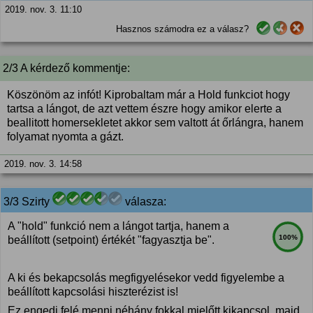
2019. nov. 3. 11:10
Hasznos számodra ez a válasz?
2/3 A kérdező kommentje:
Köszönöm az infót! Kiprobaltam már a Hold funkciot hogy
tartsa a lángot, de azt vettem észre hogy amikor elerte a
beallitott homersekletet akkor sem valtott át őrlángra, hanem
folyamat nyomta a gázt.
2019. nov. 3. 14:58
3/3 Szirty
válasza:
A "hold" funkció nem a lángot tartja, hanem a
100%
beállított (setpoint) értékét "fagyasztja be".
A ki és bekapcsolás megfigyelésekor vedd figyelembe a
beállított kapcsolási hiszterézist is!
Ez engedi felé menni néhány fokkal mielőtt kikapcsol, majd