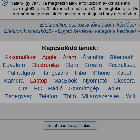
Nálam így van. Ha megnézi valaki a fókuszom akkor az illető
neve legfelülre kerül akkor is ha már az előtt is megtekintette. De
barátnőmmel próbáltuk és neki nem mutatja ki hogy megnéztem.
Elektronikus eszközök főkategória kérdései »
Elektronikus eszközök - Egyéb kérdések kategória kérdései »
Kapcsolódó témák:
Akkumulátor
Apple
Áram
Áramkör
Bluetooth
Egyetem
Elektronika
Elem
Erősítő
Feszültség
Fülhallgató
Hangszóró
Hiba
IPhone
Kábel
Kamera
Laptop
MacBook
Nyomtató
Okosóra
Óra
PC
Rádió
Számítógép
Tablet
Tápegység
Telefon
Töltő
Villanyszerelés
Wifi
Sötét mód bekapcsolása