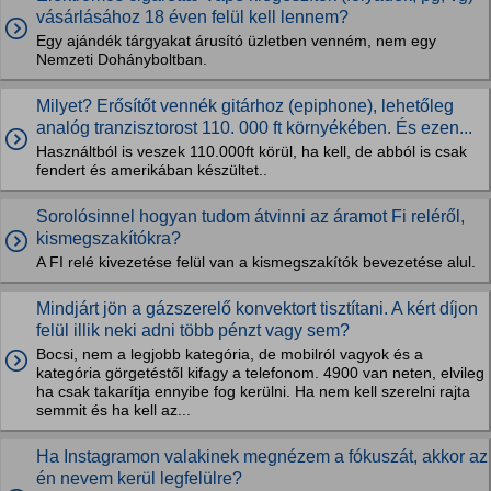
vásárlásához 18 éven felül kell lennem?
Egy ajándék tárgyakat árusító üzletben venném, nem egy
Nemzeti Dohányboltban.
Milyet? Erősítőt vennék gitárhoz (epiphone), lehetőleg
analóg tranzisztorost 110. 000 ft környékében. És ezen...
Használtból is veszek 110.000ft körül, ha kell, de abból is csak
fendert és amerikában készültet..
Sorolósinnel hogyan tudom átvinni az áramot Fi reléről,
kismegszakítókra?
A FI relé kivezetése felül van a kismegszakítók bevezetése alul.
Mindjárt jön a gázszerelő konvektort tisztítani. A kért díjon
felül illik neki adni több pénzt vagy sem?
Bocsi, nem a legjobb kategória, de mobilról vagyok és a
kategória görgetéstől kifagy a telefonom. 4900 van neten, elvileg
ha csak takarítja ennyibe fog kerülni. Ha nem kell szerelni rajta
semmit és ha kell az...
Ha Instagramon valakinek megnézem a fókuszát, akkor az
én nevem kerül legfelülre?