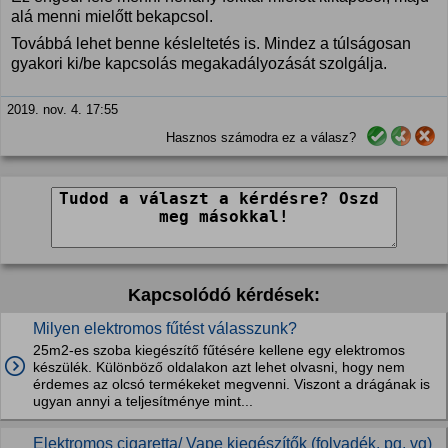
alá menni mielőtt bekapcsol.
Továbbá lehet benne késleltetés is. Mindez a túlságosan
gyakori ki/be kapcsolás megakadályozását szolgálja.
2019. nov. 4. 17:55
Hasznos számodra ez a válasz?
Kapcsolódó kérdések:
Milyen elektromos fűtést válasszunk?
25m2-es szoba kiegészítő fűtésére kellene egy elektromos
készülék. Különböző oldalakon azt lehet olvasni, hogy nem
érdemes az olcsó termékeket megvenni. Viszont a drágának is
ugyan annyi a teljesítménye mint...
Elektromos cigaretta/ Vape kiegészítők (folyadék, pg, vg)