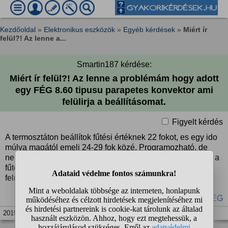
Kezdőoldal
»
Elektronikus eszközök
»
Egyéb kérdések
»
Miért ír
felül?! Az lenne a...
Smartin187 kérdése:
Miért ír felül?! Az lenne a problémám hogy adott
egy FÉG 8.60 tipusu parapetes konvektor ami
felülirja a beállításomat.
Figyelt kérdés
A termosztáton beállítok fűtési értéknek 22 fokot, es egy ido
múlva magától emeli 24-29 fok közé. Programozható, de
nem futtatom a programját. Beallitasok között megtalaltam a
fűtési eltérést de csak 0,2fokot adtam meg. Es mindig
felmegy magától a hőfok.
#fűtés
#gáz
#konvektor
#FÉG
2019. nov. 3. 09:47