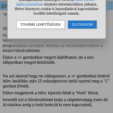
1/3 Szirty
válasza:
"Programozható, de nem futtatom a programját."
Olyan szerintem nincs hogy "nem futtatod".
Ha egyszerűen csak a +/- gombokkal állítod be a kívánt
hőmérsékletet, akkor a legközelebbi időpontban ami a
programjában szerepel, felülírja az ott beállított értékre a
kívánt hőmérsékletet.
Ekkor a +/- gombokkal megint átállíthatod, de a köv.
időpontban megint felülíródik.
Ha azt akarod hogy ne váltogasson, a +/- gombokkal történő
hőm. beállítás után 15 másodpercen belül nyomd meg a "C"
gombot (Hold).
Ekkor megjelenik a hőm. kijelzés fölött a "Hold" felirat.
Innentől ezt a hőmérsékletet tartja a végtelenségig (nem áll
át másikra amíg a hold funkciót ki nem kapcsolod).