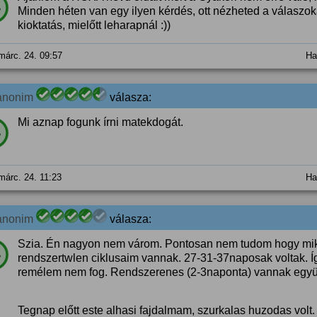
%
Minden héten van egy ilyen kérdés, ott nézheted a válaszoka
kioktatás, mielőtt leharapnál :))
márc. 24. 09:57
Ha
anonim
válasza:
Mi aznap fogunk írni matekdogát.
%
márc. 24. 11:23
Ha
anonim
válasza:
Szia. Én nagyon nem várom. Pontosan nem tudom hogy mik
%
rendszertwlen ciklusaim vannak. 27-31-37naposak voltak. Í
remélem nem fog. Rendszerenes (2-3naponta) vannak együt
Tegnap előtt este alhasi fajdalmam, szurkalas huzodas volt.