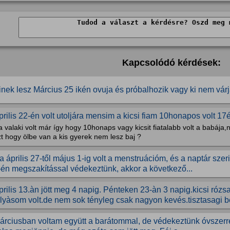
Kapcsolódó kérdések:
inek lesz Március 25 ikén ovuja és próbalhozik vagy ki nem várja
prilis 22-én volt utoljára mensim a kicsi fiam 10honapos volt 17é
 valaki volt már így hogy 10honaps vagy kicsit fiatalabb volt a babája,
t hogy ölbe van a kis gyerek nem lesz baj ?
a április 27-től május 1-ig volt a menstruációm, és a naptár szer
-én megszakítással védekeztünk, akkor a következő...
prilis 13.àn jött meg 4 napig. Pénteken 23-àn 3 napig.kicsi róz
olyàsom volt.de nem sok tényleg csak nagyon kevés.tisztasagi be
árciusban voltam együtt a barátommal, de védekeztünk óvszerrel.