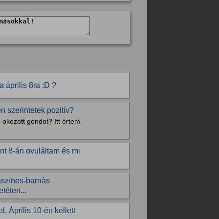
 április 8ra :D ?
n szerintetek pozitív?
n okozott gondot? Itt értem
int 8-án ovuláltam és mi
saszínes-barnàs
téten...
 Április 10-én kellett