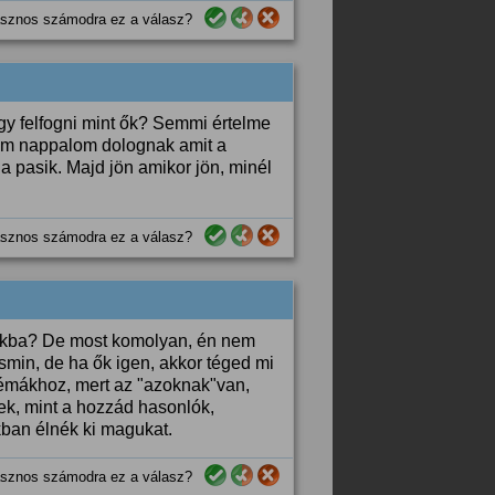
sznos számodra ez a válasz?
úgy felfogni mint ők? Semmi értelme
tem nappalom dolognak amit a
 pasik. Majd jön amikor jön, minél
sznos számodra ez a válasz?
ásokba? De most komolyan, én nem
min, de ha ők igen, akkor téged mi
témákhoz, mert az "azoknak"van,
ek, mint a hozzád hasonlók,
kban élnék ki magukat.
sznos számodra ez a válasz?