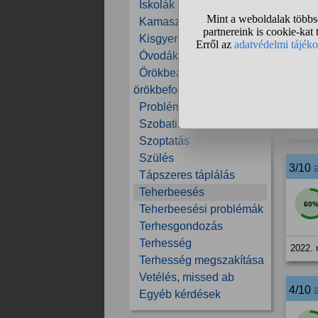
Iskolák
2022. 
Kamaszok
Kisgyerekek
2/10
Óvodák
Örökbeadás,
59
örökbefogadás
Problémás gyerekek
Szobatisztaság
2022. 
Szoptatás
Szülés
3/10
Tápszeres táplálás
Teherbeesés
60
Teherbeesési problémák
Terhesgondozás
Terhesség
2022. 
Terhesség megszakítása
Vetélés, missed ab
4/10
Egyéb kérdések