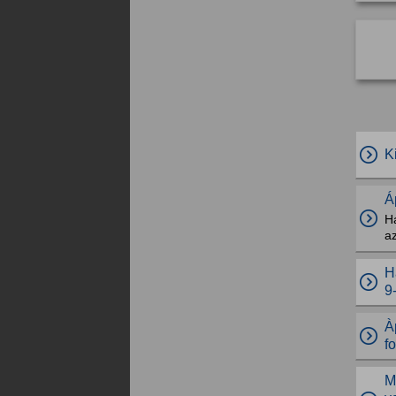
K
Á
Ha
az
H
9
À
f
M