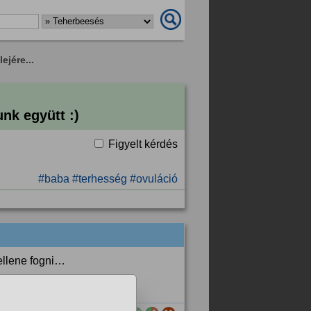
ejére...
unk együtt :)
Figyelt kérdés
#baba
#terhesség
#ovuláció
ellene fogni…