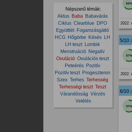
62
Népszerű témák:
Aktus
Baba
Babavárás
Ciklus
Clearblue
DPO
2022. 
Együttlét
Fogamzásgátló
HCG
Hőgörbe
Késés
LH
5/10
LH teszt
Lombik
Menstruáció
Negatív
57
Ovuláció
Ovulációs teszt
Peteérés
Pozitív
Pozitív teszt
Progeszteron
2022. 
Szex
Terhes
Terhesség
Terhességi teszt
Teszt
6/10
Várandósság
Vérzés
Vetélés
57