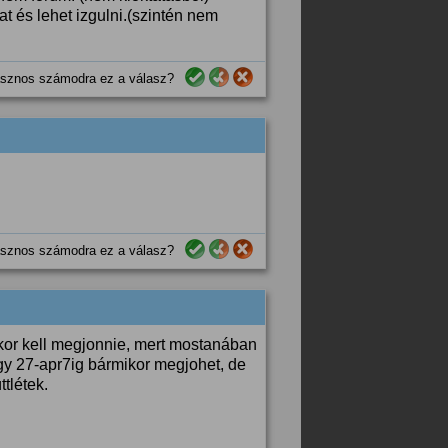
t és lehet izgulni.(szintén nem
sznos számodra ez a válasz?
sznos számodra ez a válasz?
or kell megjonnie, mert mostanában
gy 27-apr7ig bármikor megjohet, de
tlétek.