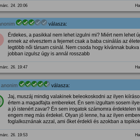
márc. 24. 20:06
Ha
anonim
válasza:
Érdekes, a pasikkal nem lehet izgulni mi? Miért nem lehet 
ennek az elvesztem a fejemet csak a baba csinálás az éle
legtöbb női társam csinàl. Nem csoda hogy kívánnak bukva a
jobban izgulsz úgy is annál rosszabb
márc. 26. 19:47
Ha
0
anonim
válasza:
Jaj, muszáj mindig valakinek beleokoskodni az ilyen kiír
%
értem a magadfajta embereket. Én sem izgultam sosem ilyes
a jó istenért zavar? Én sem irogatok számomra érdektelen 
engem meg más érdekel. Olyan jó lenne, ha az ilyen ember
foglalkoznának azzal, ami őket érdekli és azokban a topiko
márc. 26. 19:53
Ha