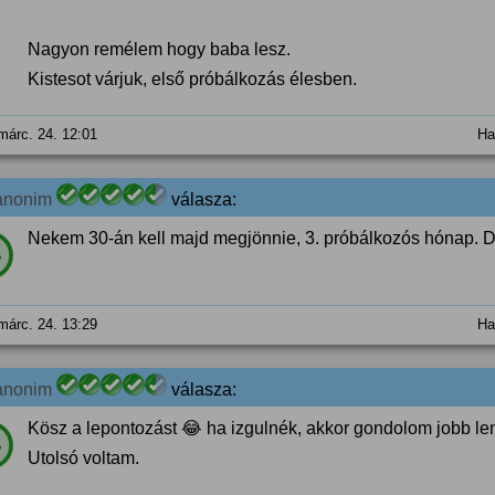
Nagyon remélem hogy baba lesz.
Kistesot várjuk, első próbálkozás élesben.
márc. 24. 12:01
Ha
anonim
válasza:
Nekem 30-án kell majd megjönnie, 3. próbálkozós hónap. 
%
márc. 24. 13:29
Ha
anonim
válasza:
Kösz a lepontozást 😂 ha izgulnék, akkor gondolom jobb le
%
Utolsó voltam.