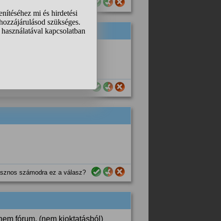
sznos számodra ez a válasz?
sznos számodra ez a válasz?
sznos számodra ez a válasz?
nem fórum. (nem kioktatásból)