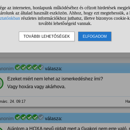
márc. 24. 08:38
Ha
anonim
válasza:
Én sose várom, mégis megjön, pedig nem is izgulok! :D
%
márc. 24. 08:56
Ha
anonim
válasza:
Ezeket miért nem lehet az ismerkedéshez írni?
%
Vagy hoxára vagy akárhova.
márc. 24. 09:17
Ha
anonim
válasza:
Ajánlom a HOXA nevű oldalt mert a Gyakori nem erre való, 