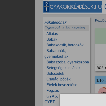
Kezdőo
Főkategóriák
Gyerekvállalás, nevelés
Altatás
Babák
Babakocsik, hordozók
Babaruhák,
gyermekruhák
Babaszoba, gyerekszoba
Betegségek, oltások
2022. 
Bölcsődék
Családi pótlék
1/10
Ételek bevezetése
Fogzás
47
GYÁS, GYES, GYED,
GYET