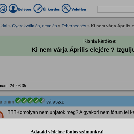
ldal
»
Gyerekvállalás, nevelés
»
Teherbeesés
»
Ki nem várja Április el
Kisnia kérdése:
Ki nem várja Április elejére ? Izgulj
márc. 24. 08:35
anonim
válasza:
🤦🏻‍♀️Komolyan nem unjatok meg? A gyakori nem fórum fel k
%