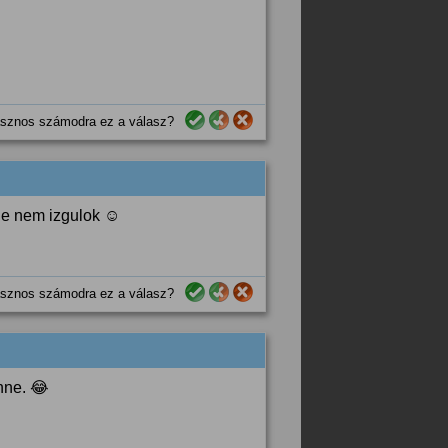
sznos számodra ez a válasz?
De nem izgulok ☺
sznos számodra ez a válasz?
nne. 😂