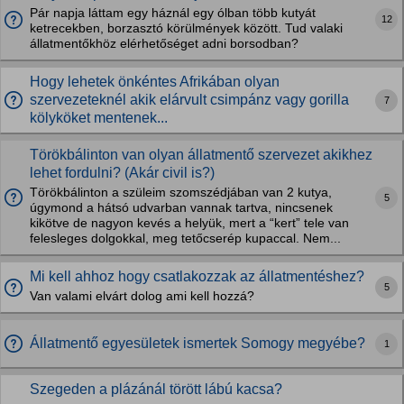
Pár napja láttam egy háznál egy ólban több kutyát
12
ketrecekben, borzasztó körülmények között. Tud valaki
állatmentőkhöz elérhetőséget adni borsodban?
Hogy lehetek önkéntes Afrikában olyan
szervezeteknél akik elárvult csimpánz vagy gorilla
7
kölyköket mentenek...
Törökbálinton van olyan állatmentő szervezet akikhez
lehet fordulni? (Akár civil is?)
Törökbálinton a szüleim szomszédjában van 2 kutya,
5
úgymond a hátsó udvarban vannak tartva, nincsenek
kikötve de nagyon kevés a helyük, mert a “kert” tele van
felesleges dolgokkal, meg tetőcserép kupaccal. Nem...
Mi kell ahhoz hogy csatlakozzak az állatmentéshez?
5
Van valami elvárt dolog ami kell hozzá?
Állatmentő egyesületek ismertek Somogy megyébe?
1
Szegeden a plázánál törött lábú kacsa?