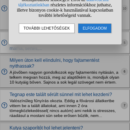
használhatóságának megítélésében?
10
Bekerültem egy projektbe, ahol innovációval foglalkoznak és
sikerült egy olyat témát kitalálnom, kicsit kidolgoznom, ami
állatok nyomonkövetését segítené. Részemről és ismerősi
köröm megbízható részétől kapott...
Van Magyarországon olyan intézmény vagy
szervezet, ami kifejezetten haszonállatok (baromfi,
5
marha, sertés,...
Milyen úton kell elindulni, hogy fajtamentést
nyithassak?
6
A jövőben nagyon gondolkozok egy fajtamentés nyitásán, a
telkem megvan hozzá, meg az alaptőkém is, mondjuk olyan
10 kutyáig bőven. Sajnos a sok legál szöveget nem értem.
Tegnap este talált sérült sünnel mit lehet kezdeni?
Valószínűleg fűnyírás okozta. Eddig a fővárosi állatkertbe
7
vittem be a talált állatokat, ami innen 2 óra
tömegközlekedéssel( nincs autóm) ami nekik is stresszes,
ráadásul a mostani sün sebe erősen bűzlik, nem...
Kutya szaporítót hol lehet jelenteni?