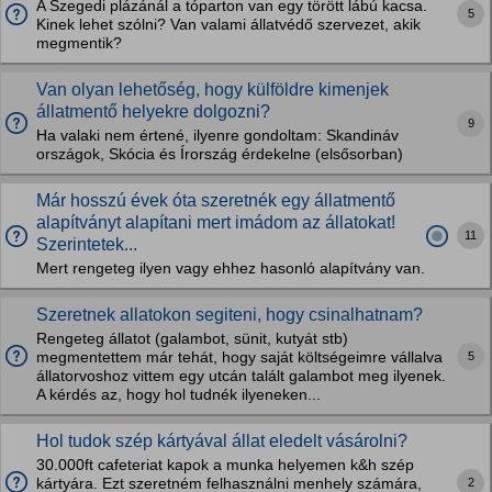
A Szegedi plázánál a tóparton van egy törött lábú kacsa.
5
Kinek lehet szólni? Van valami állatvédő szervezet, akik
megmentik?
Van olyan lehetőség, hogy külföldre kimenjek
állatmentő helyekre dolgozni?
9
Ha valaki nem értené, ilyenre gondoltam: Skandináv
országok, Skócia és Írország érdekelne (elsősorban)
Már hosszú évek óta szeretnék egy állatmentő
alapítványt alapítani mert imádom az állatokat!
11
Szerintetek...
Mert rengeteg ilyen vagy ehhez hasonló alapítvány van.
Szeretnek allatokon segiteni, hogy csinalhatnam?
Rengeteg állatot (galambot, sünit, kutyát stb)
5
megmentettem már tehát, hogy saját költségeimre vállalva
állatorvoshoz vittem egy utcán talált galambot meg ilyenek.
A kérdés az, hogy hol tudnék ilyeneken...
Hol tudok szép kártyával állat eledelt vásárolni?
30.000ft cafeteriat kapok a munka helyemen k&h szép
2
kártyára. Ezt szeretném felhasználni menhely számára,