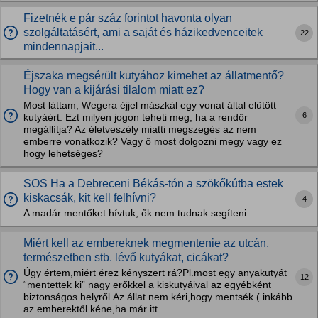
Fizetnék e pár száz forintot havonta olyan
szolgáltatásért, ami a saját és házikedvenceitek
22
mindennapjait...
Éjszaka megsérült kutyához kimehet az állatmentő?
Hogy van a kijárási tilalom miatt ez?
Most láttam, Wegera éjjel mászkál egy vonat által elütött
6
kutyáért. Ezt milyen jogon teheti meg, ha a rendőr
megállítja? Az életveszély miatti megszegés az nem
emberre vonatkozik? Vagy ő most dolgozni megy vagy ez
hogy lehetséges?
SOS Ha a Debreceni Békás-tón a szökőkútba estek
kiskacsák, kit kell felhívni?
4
A madár mentőket hívtuk, ők nem tudnak segíteni.
Miért kell az embereknek megmentenie az utcán,
természetben stb. lévő kutyákat, cicákat?
Úgy értem,miért érez kényszert rá?Pl.most egy anyakutyát
12
“mentettek ki” nagy erőkkel a kiskutyáival az egyébként
biztonságos helyről.Az állat nem kéri,hogy mentsék ( inkább
az emberektől kéne,ha már itt...