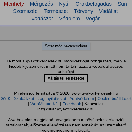
Menhely
Mérgezés
Nyúl
Örökbefogadás
Sün
Szomszéd
Természet
Törvény
Vadállat
Vadászat
Védelem
Vegán
Sötét mód bekapcsolása
Te most a gyakorikerdesek.hu mobilverzióját böngészed, mely a
kisebb kijelzőméret miatt nem tartalmazza a weboldal összes
funkcióját.
Váltás teljes nézetre
Minden jog fenntartva © 2026, www.gyakorikerdesek.hu
GYIK
|
Szabályzat
|
Jogi nyilatkozat
|
Adatvédelem
|
Cookie beállítások
|
WebMinute Kft.
|
Facebook
| Kapcsolat:
info(kukac)gyakorikerdesek.hu
A weboldalon megjelenő anyagok nem minősülnek szerkesztői
tartalomnak, előzetes ellenőrzésen nem esnek át, az üzemeltető
véleményét nem tükrözik.