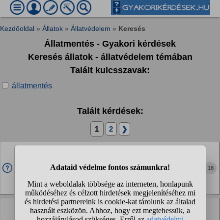
Kezdőoldal
»
Állatok
»
Állatvédelem
»
Keresés
Állatmentés - Gyakori kérdések
Keresés állatok - állatvédelem témában
Talált kulcsszavak:
állatmentés
Talált kérdések:
1
2
❯
Találtam egy verébfiókát az utcán. Mit tegyek?
Az utcán sétálva láttam meg egy verébfiókát egy fa alatt,
18
folyamatosan csipogott. 5-10 percig figyeltem és cikáztak a
környéken a verebek, de látszólag nem figyeltek rá. Nem
repült el amikor közelítettem, így...
Van itt állatorvos, állatmentéssel foglalkozó
szakember, aki segítene az ötletem