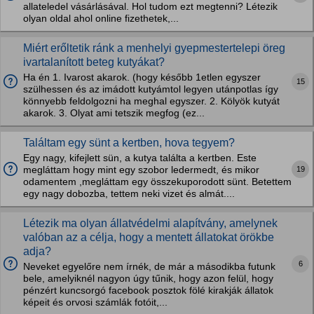
allateledel vásárlásával. Hol tudom ezt megtenni? Létezik
olyan oldal ahol online fizethetek,...
Miért erőltetik ránk a menhelyi gyepmestertelepi öreg
ivartalanított beteg kutyákat?
Ha én 1. Ivarost akarok. (hogy később 1etlen egyszer
15
szülhessen és az imádott kutyámtol legyen utánpotlas így
könnyebb feldolgozni ha meghal egyszer. 2. Kölyök kutyát
akarok. 3. Olyat ami tetszik megfog (ez...
Találtam egy sünt a kertben, hova tegyem?
Egy nagy, kifejlett sün, a kutya találta a kertben. Este
19
megláttam hogy mint egy szobor ledermedt, és mikor
odamentem ,megláttam egy összekuporodott sünt. Betettem
egy nagy dobozba, tettem neki vizet és almát....
Létezik ma olyan állatvédelmi alapítvány, amelynek
valóban az a célja, hogy a mentett állatokat örökbe
adja?
6
Neveket egyelőre nem írnék, de már a másodikba futunk
bele, amelyiknél nagyon úgy tűnik, hogy azon felül, hogy
pénzért kuncsorgó facebook posztok fölé kirakják állatok
képeit és orvosi számlák fotóit,...