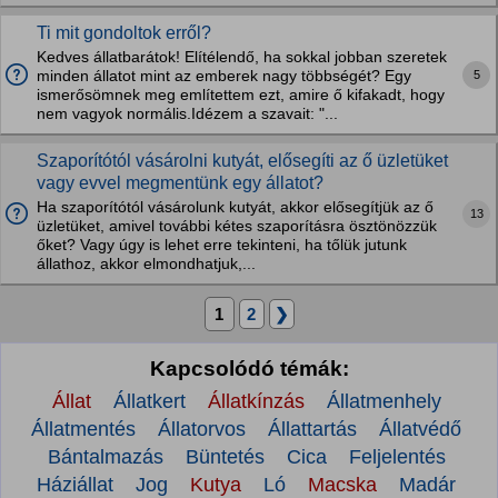
Ti mit gondoltok erről?
Kedves állatbarátok! Elítélendő, ha sokkal jobban szeretek
5
minden állatot mint az emberek nagy többségét? Egy
ismerősömnek meg említettem ezt, amire ő kifakadt, hogy
nem vagyok normális.Idézem a szavait: "...
Szaporítótól vásárolni kutyát, elősegíti az ő üzletüket
vagy evvel megmentünk egy állatot?
Ha szaporítótól vásárolunk kutyát, akkor elősegítjük az ő
13
üzletüket, amivel további kétes szaporításra ösztönözzük
őket? Vagy úgy is lehet erre tekinteni, ha tőlük jutunk
állathoz, akkor elmondhatjuk,...
1
2
❯
Kapcsolódó témák:
Állat
Állatkert
Állatkínzás
Állatmenhely
Állatmentés
Állatorvos
Állattartás
Állatvédő
Bántalmazás
Büntetés
Cica
Feljelentés
Háziállat
Jog
Kutya
Ló
Macska
Madár