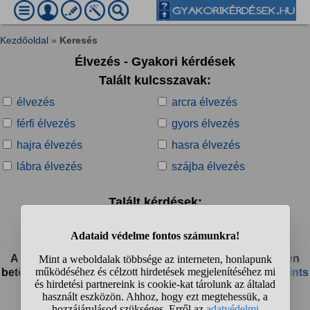
Kezdőoldal
»
Keresés
Élvezés - Gyakori kérdések
Talált kulcsszavak:
élvezés
arcra élvezés
férfi élvezés
gyors élvezés
hajra élvezés
hasra élvezés
lábra élvezés
szájba élvezés
Talált kérdések:
1
2
3
4
...
❯
❯❯
A találati listáról 24 kérdést eltávolítottunk. Amennyiben
betöltötted már a 18. életévedet, megtekintésükhöz
kattints
ide!