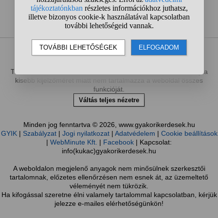
1
2
3
4
...
❯
❯❯
Sötét mód bekapcsolása
Te most a gyakorikerdesek.hu mobilverzióját böngészed, mely a
kisebb kijelzőméret miatt nem tartalmazza a weboldal összes
funkcióját.
Váltás teljes nézetre
Minden jog fenntartva © 2026, www.gyakorikerdesek.hu
GYIK
|
Szabályzat
|
Jogi nyilatkozat
|
Adatvédelem
|
Cookie beállítások
|
WebMinute Kft.
|
Facebook
| Kapcsolat:
info(kukac)gyakorikerdesek.hu
A weboldalon megjelenő anyagok nem minősülnek szerkesztői
tartalomnak, előzetes ellenőrzésen nem esnek át, az üzemeltető
véleményét nem tükrözik.
Ha kifogással szeretne élni valamely tartalommal kapcsolatban, kérjük
jelezze e-mailes elérhetőségünkön!