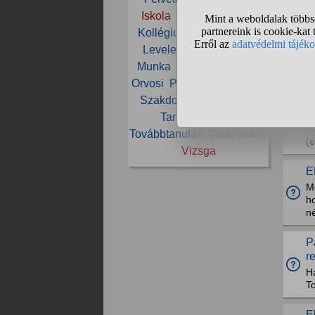
Iskola
Kémia
Képzés
Kollégium
Középiskola
Levelező
Matematika
Munka
Neptun
Oktatás
Orvosi
Pszichológia
PTE
E
Szakdolgozat
Szakma
s
S
Tanár
Tanulás
to
Továbbtanulás
Történelem
(
Vizsga
E
M
h
né
P
r
H
T
E