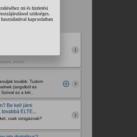
.
❯
❯❯
l PhD-ra). Tud nekem
1
m mellé a koliba, hogy
 mivel a szóban forgó
lyek, ezzel...
tanuljak tovább. Tudom
3
elnek (angolból és
Szóval ez a két...
 Be kell járni
 tovabbá ELTE...
1
ket, csak vizsgáznak?
y pte dietetikus?