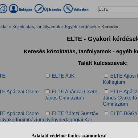
ldal
»
Közoktatás, tanfolyamok
»
Egyéb kérdések
»
Keresés
ELTE - Gyakori kérdése
Keresés közoktatás, tanfolyamok - egyéb 
Talált kulcsszavak:
TE
ELTE ÁJK
ELTE Ajtósi 
Kollégium
TE Apáczai Csere
ELTE Apáczai Csere
ELTE Apácz
János Gimnázium
János Gyakorló
Gimnázium
TE Apáczai Csere
ELTE Bárczi Gusztáv
ELTE BGG
 Gyakorlógimnázium
Gyógypedagógiai Kar