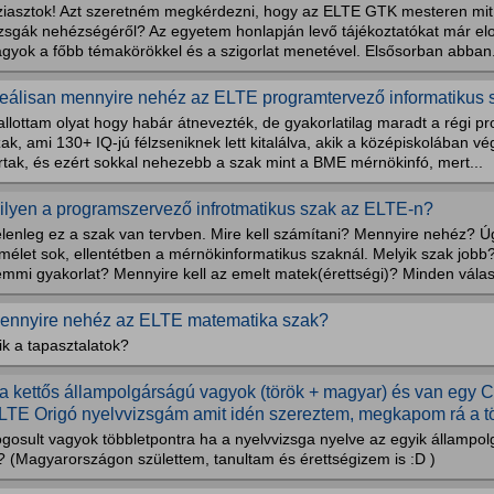
ziasztok! Azt szeretném megkérdezni, hogy az ELTE GTK mesteren mit le
izsgák nehézségéről? Az egyetem honlapján levő tájékoztatókat már elo
agyok a főbb témakörökkel és a szigorlat menetével. Elsősorban abban.
eálisan mennyire nehéz az ELTE programtervező informatikus 
allottam olyat hogy habár átnevezték, de gyakorlatilag maradt a régi 
ak, ami 130+ IQ-jú félzseniknek lett kitalálva, akik a középiskolában 
rtak, és ezért sokkal nehezebb a szak mint a BME mérnökinfó, mert...
ilyen a programszervező infrotmatikus szak az ELTE-n?
lenleg ez a szak van tervben. Mire kell számítani? Mennyire nehéz? Úg
mélet sok, ellentétben a mérnökinformatikus szaknál. Melyik szak jobb
mmi gyakorlat? Mennyire kell az emelt matek(érettségi)? Minden válasz
ennyire nehéz az ELTE matematika szak?
k a tapasztalatok?
a kettős állampolgárságú vagyok (török + magyar) és van egy 
LTE Origó nyelvvizsgám amit idén szereztem, megkapom rá a tö
ogosult vagyok többletpontra ha a nyelvvizsga nyelve az egyik állampo
? (Magyarországon születtem, tanultam és érettségizem is :D )