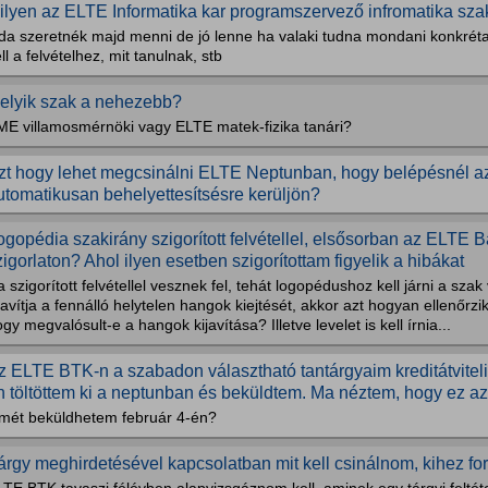
ilyen az ELTE Informatika kar programszervező infromatika sz
da szeretnék majd menni de jó lenne ha valaki tudna mondani konkréta
ll a felvételhez, mit tanulnak, stb
elyik szak a nehezebb?
ME villamosmérnöki vagy ELTE matek-fizika tanári?
zt hogy lehet megcsinálni ELTE Neptunban, hogy belépésnél az
utomatikusan behelyettesítsésre kerüljön?
ogopédia szakirány szigorított felvétellel, elsősorban az ELTE Bá
zigorlaton? Ahol ilyen esetben szigorítottam figyelik a hibákat
 szigorított felvétellel vesznek fel, tehát logopédushoz kell járni a sza
javítja a fennálló helytelen hangok kiejtését, akkor azt hogyan ellenőrzi
gy megvalósult-e a hangok kijavítása? Illetve levelet is kell írnia...
z ELTE BTK-n a szabadon választható tantárgyaim kreditátviteli
n töltöttem ki a neptunban és beküldtem. Ma néztem, hogy ez az.
smét beküldhetem február 4-én?
árgy meghirdetésével kapcsolatban mit kell csinálnom, kihez fo