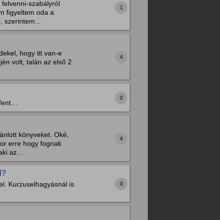
felvenni-szabályról
1
em figyeltem oda a
, szerintem...
ekel, hogy itt van-e
4
n volt, talán az első 2
0
 fent…
ánlott könyveket. Oké,
4
kkor erre hogy fognak
ki az...
l?
el. Kurzuselhagyásnál is
0