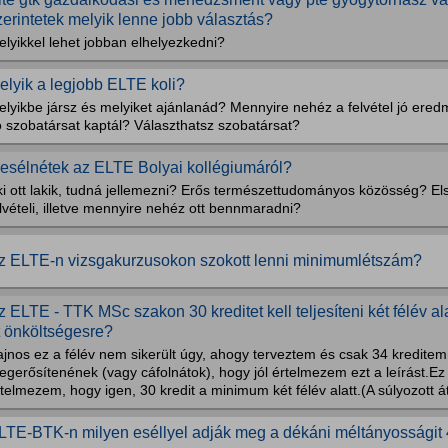
zerintetek melyik lenne jobb választás?
lyikkel lehet jobban elhelyezkedni?
elyik a legjobb ELTE koli?
elyikbe jársz és melyiket ajánlanád? Mennyire nehéz a felvétel jó ere
ó szobatársat kaptál? Választhatsz szobatársat?
esélnétek az ELTE Bolyai kollégiumáról?
ki ott lakik, tudná jellemezni? Erős természettudományos közösség? E
lvételi, illetve mennyire nehéz ott bennmaradni?
z ELTE-n vizsgakurzusokon szokott lenni minimumlétszám?
z ELTE - TTK MSc szakon 30 kreditet kell teljesíteni két félév al
t önköltségesre?
ajnos ez a félév nem sikerült úgy, ahogy terveztem és csak 34 kredite
gerősítenének (vagy cáfolnátok), hogy jól értelmezem ezt a leírást.Ez
telmezem, hogy igen, 30 kredit a minimum két félév alatt.(A súlyozott át
LTE-BTK-n milyen eséllyel adják meg a dékáni méltányosságit 4.