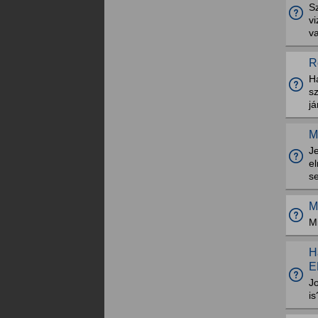
S
v
v
R
H
sz
já
M
Je
el
se
M
Mi
H
E
J
is