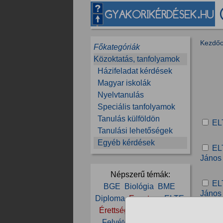
Kezdőo
Főkategóriák
Közoktatás, tanfolyamok
Házifeladat kérdések
Magyar iskolák
Nyelvtanulás
Speciális tanfolyamok
Tanulás külföldön
EL
Tanulási lehetőségek
Egyéb kérdések
EL
János
Népszerű témák:
EL
BGE
Biológia
BME
János
Diploma
Egyetem
ELTE
Érettségi
Felsőoktatás
Felvételi
Gimnázium