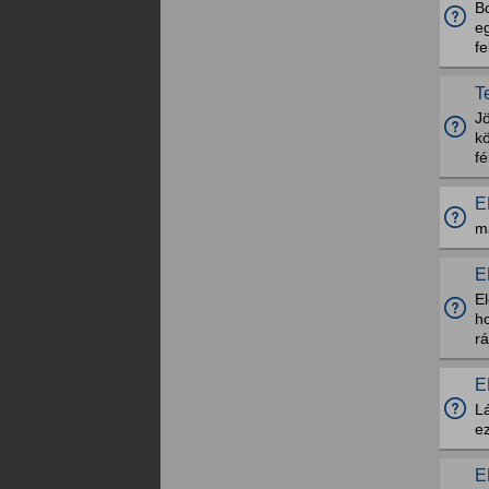
Bo
eg
fe
T
J
k
f
E
m
E
E
ho
rá
E
L
ez
E