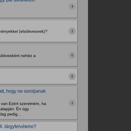
4
dményekkel (elsőévesnek)?
1
lsőévesként nehéz a
0
0
att, hogy ne soroljanak
2
m van.Ezért szeretném, ha
 alapján: Én úgy
lag pedig...
 tárgyfelvételre?