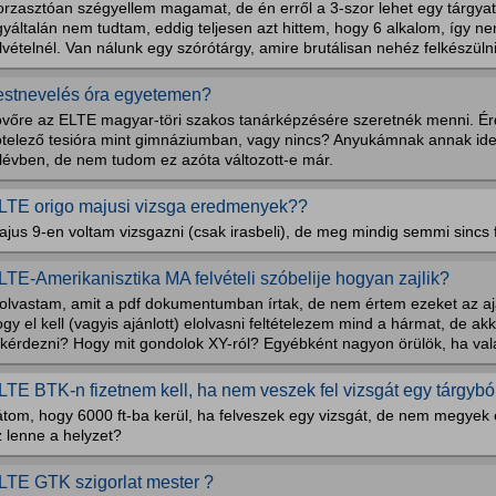
rzasztóan szégyellem magamat, de én erről a 3-szor lehet egy tárgyat 
yáltalán nem tudtam, eddig teljesen azt hittem, hogy 6 alkalom, így n
lvételnél. Van nálunk egy szórótárgy, amire brutálisan nehéz felkészülni
estnevelés óra egyetemen?
övőre az ELTE magyar-töri szakos tanárképzésére szeretnék menni. Érd
ötelező tesióra mint gimnáziumban, vagy nincs? Anyukámnak annak idejé
élévben, de nem tudom ez azóta változott-e már.
LTE origo majusi vizsga eredmenyek??
ajus 9-en voltam vizsgazni (csak irasbeli), de meg mindig semmi sincs
LTE-Amerikanisztika MA felvételi szóbelije hogyan zajlik?
lolvastam, amit a pdf dokumentumban írtak, de nem értem ezeket az aj
gy el kell (vagyis ajánlott) elolvasni feltételezem mind a hármat, de a
kérdezni? Hogy mit gondolok XY-ról? Egyébként nagyon örülök, ha vala
LTE BTK-n fizetnem kell, ha nem veszek fel vizsgát egy tárgybó
átom, hogy 6000 ft-ba kerül, ha felveszek egy vizsgát, de nem megyek 
 lenne a helyzet?
LTE GTK szigorlat mester ?