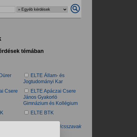
k
kérdések témában
Dürer
ELTE Állam- és
Jogtudományi Kar
ai Csere
ELTE Apáczai Csere
János Gyakorló
Gimnázium és Kollégium
YK
ELTE BTK
» További kapcsolódó kulcsszavak