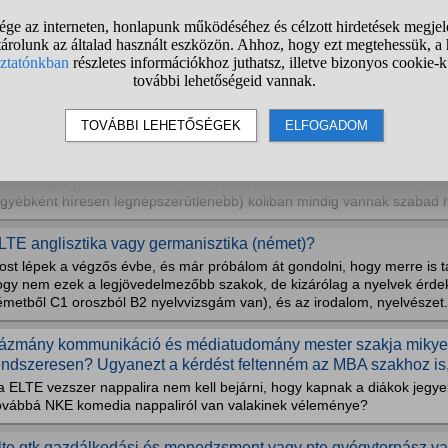
Talált kérdések:
1
2
3
4
5
6
7
8
9
10
..
LTE-s doktoranduszt keresek (vagy akár akit épp most vettek fe
egíteni valaki? Részletek lentebb.
zokatlan segítséget kérnék valakitől: szellemszobatársat keresek maga
vábbra is egyedül lakhassak. Ez nyilván morális kérdéseket vet fel, de
egyébként híresen legnépszerűtlenebb) koliban mindig vannak szabad he
LTE anglisztika vagy germanisztika (német)?
ost lépek a végzős évbe, és már próbálom át gondolni, hogy merre is 
ogy nem ezek a legjövedelmezőbb szakok, de kizárólag a nyelvek érdek
metből C1 oroszból B2 nyelvvizsgám van), és az irodalom, nyelvészet. 
ázmány kommunikáció és médiatudomány mester szakja mikyen?
endszeresen? Ugyanezt a kérdést feltenném az MBA szakhoz is,
a ELTE vezszer nappalira nem kell bejárni, hogy kapnak a diákok jegye
ovábbá NKE komedia nappaliról van valakinek véleménye?
lte gtk gazdálkodási és menedzsment vagy pte gyógytornász vag