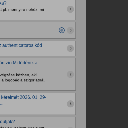
aka?
t pl: mennyire nehéz, mi
1
0
 authenticatoros kód
0
rczin Mi történik a
2
k végzése közben, aki
k a logopédia szigorlatnál,
 kérelmét 2026. 01. 29-
..
3
rduljak?