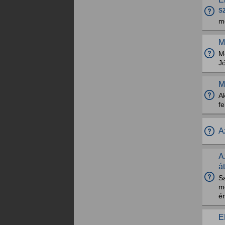
s
me
M
M
J
M
A
fe
A
A
á
S
me
ér
E