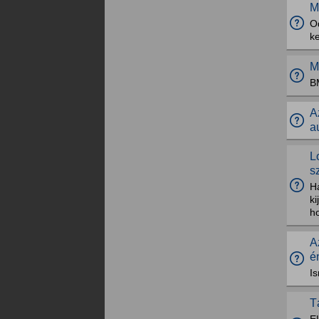
M
O
ke
M
B
A
a
L
s
Ha
ki
ho
A
é
I
T