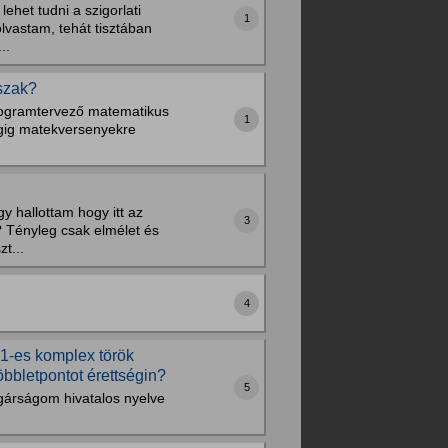
het tudni a szigorlati
1
lvastam, tehát tisztában
..
szak?
programtervező matematikus
1
végig matekversenyekre
y hallottam hogy itt az
3
? Tényleg csak elmélet és
t...
4
C1-es komplex török
bbletpontot érettségin?
5
lgárságom hivatalos nyelve