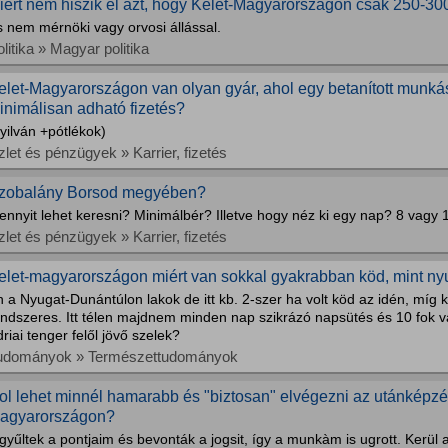
iért nem hiszik el azt, hogy Kelet-Magyarországon csak 250-300
 nem mérnöki vagy orvosi állással.
litika » Magyar politika
elet-Magyarországon van olyan gyár, ahol egy betanított munk
inimálisan adható fizetés?
yilván +pótlékok)
let és pénzügyek » Karrier, fizetés
zobalány Borsod megyében?
ennyit lehet keresni? Minimálbér? Illetve hogy néz ki egy nap? 8 vag
let és pénzügyek » Karrier, fizetés
elet-magyarországon miért van sokkal gyakrabban köd, mint n
 a Nyugat-Dunántúlon lakok de itt kb. 2-szer ha volt köd az idén, míg ke
ndszeres. Itt télen majdnem minden nap szikrázó napsütés és 10 fok van
riai tenger felől jövő szelek?
udományok » Természettudományok
ol lehet minnél hamarabb és "biztosan" elvégezni az utánképzés
agyarországon?
gyűltek a pontjaim és bevonták a jogsit, így a munkàm is ugrott. Kerül 