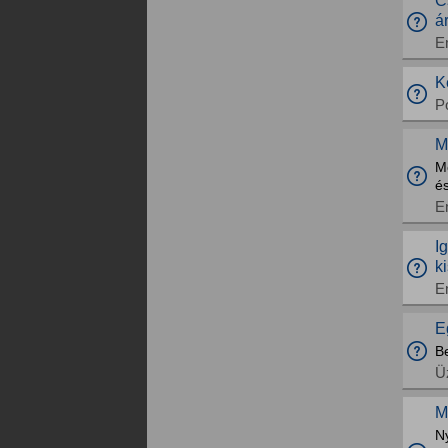
C
á
E
K
Po
M
M
és
E
I
k
E
E
Be
Üz
M
N