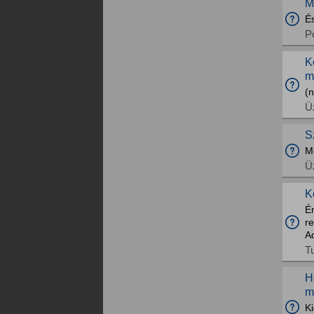
M
És
Po
K
m
(n
Üz
S
M
Üz
K
Én
re
Ad
T
H
m
Ki