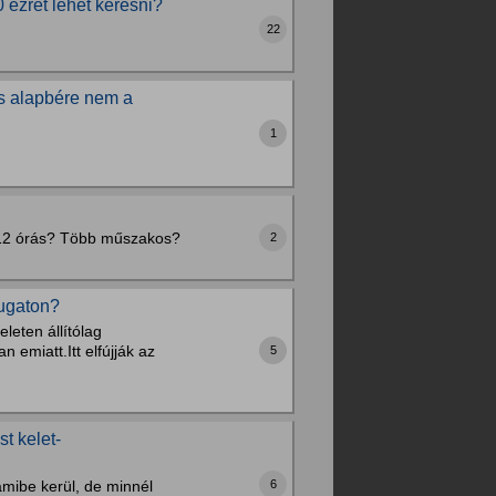
 ezret lehet keresni?
22
ás alapbére nem a
1
y 12 órás? Több műszakos?
2
yugaton?
leten állítólag
 emiatt.Itt elfújják az
5
t kelet-
amibe kerül, de minnél
6