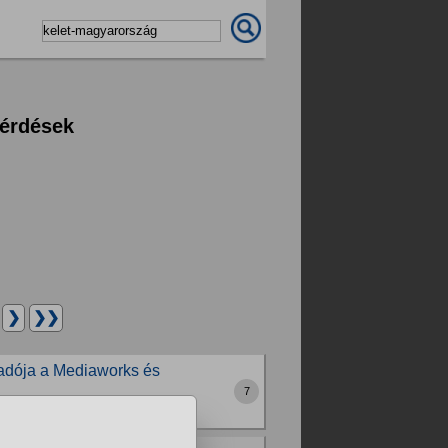
kérdések
.
❯
❯❯
kiadója a Mediaworks és
7