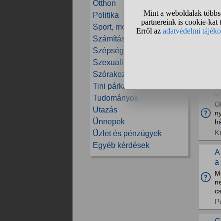
V
Otthon
K
Politika
Sport, mozgás
V
Számítástechnika
k
Szépség és divat
T
Szexualitás
M
Po
Szórakozás
Tini párkapcsolatok
D
Tudományok
O
Utazás
ny
Ünnepek
há
K
Üzlet és pénzügyek
Egyéb kérdések
A
a
M
n
cs
Po