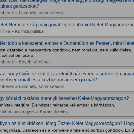
sak szerintem beteges, hogy kelet-magyarországi megyeszékhel
rulnak garázsokat?
mberek » Lakóhely, szomszédok
elet-Németország máig jóval fejlettebb mint Kelet-Magyarorszá
litika » Külföldi politika
iért több a kékszemű ember a Dunántúlon és Pesten, mint Kel
ost kizárólag a magyarokra gondolok, nem romákra, nem külföldiekre. 
 ezt vettem észre.
mberek » Egyéb kérdések
gaz, hogy Győr is lezüllött az elmúlt pár évben a sok keletmagya
issebségi miatt és a közbiztonság sem jó már?
mberek » Lakóhely, szomszédok
gy kórházi raktáros mennyit kereshet Kelet-Magyarországon?
hívtak interjúra. Élelmiszer raktárba kell ember a kórházban.
let és pénzügyek » Karrier, fizetés
ilyen az élet vidéken, főleg Észak-Kelet Magyarországon? Hogy
yíregyháza, Debrecen és a környéke amire első sorban gondolok. Én 