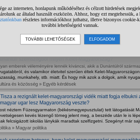
annak Kelet-Magyarországon kvéker közösségek?
ultúra és közösség » Vallás
álasztás előtt országosan fel volt osztva, hogy melyik régióban 
aphat?
ehát például Északkelet- és Kelet-Magyarországon többet, mondjuk 10 k
agyarországon maximum 5-öt? Az igénylőket vitte oda ingyen busz?
litika » Magyar politika
unántúli szemszögből milyen Kelet-Magyarország?
lyan emberek véleményére lennék kíváncsi, akik a Dunántúlról származ
ugatabbról, és valamikor életvitel szerűen éltek Kelet-Magyarországon
zasság, munkahely, stb. miatt. És hogy mik azok a dolgok, amik nyugat
ultúra és közösség » Egyéb kérdések
 Tisza a rezignált kelet-magyarországi vidék miatt fogja elbukni
 magyar ugar lesz Magyarország veszte?
ost néztem Füzesgyarmaton (békésmegyepusztulat) tett látogatását M
evetségesen kevés lézengő tömeg jelent meg, a beszéde után le is lép
ak felcsigázott iskolás lánykák maradtak szelfizgetni. Szegényt már saj
litika » Magyar politika