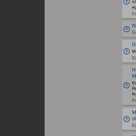
n
eg
E
N
E
D
M
E
H
M
E
R
fe
Po
M
o
E