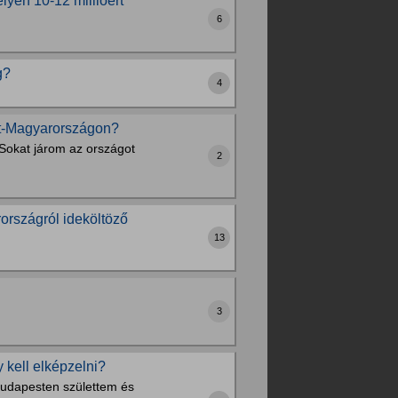
yen 10-12 millióért
6
g?
4
et-Magyarországon?
Sokat járom az országot
2
rországról ideköltöző
13
3
 kell elképzelni?
Budapesten születtem és