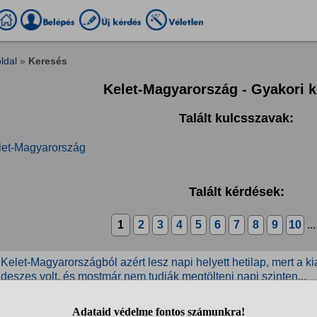
ldal
»
Keresés
Kelet-Magyarország - Gyakori 
Talált kulcsszavak:
let-Magyarország
Talált kérdések:
1
2
3
4
5
6
7
8
9
10
..
 Kelet-Magyarországból azért lesz napi helyett hetilap, mert a 
ideszes volt, és mostmár nem tudják megtölteni napi szinten...
litika » Magyar politika