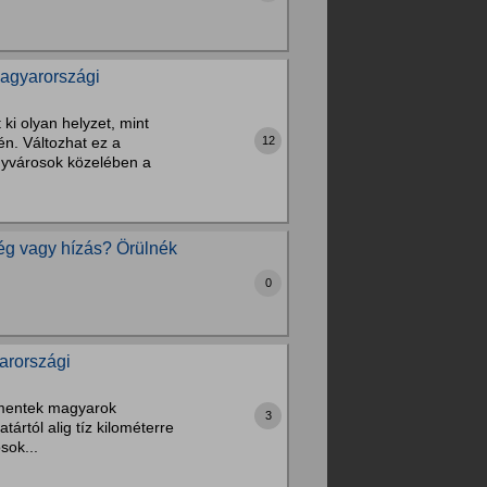
magyarországi
 ki olyan helyzet, mint
n. Változhat ez a
12
gyvárosok közelében a
ség vagy hízás? Örülnék
0
arországi
 mentek magyarok
3
ártól alig tíz kilométerre
sok...