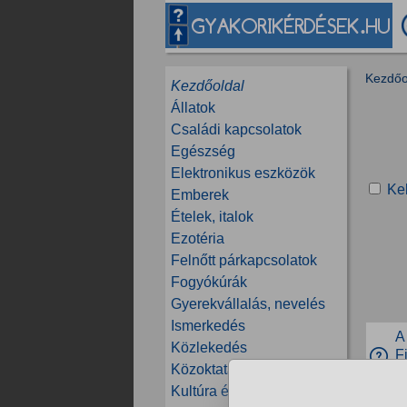
Kezdőo
Kezdőoldal
Állatok
Családi kapcsolatok
Egészség
Elektronikus eszközök
Ke
Emberek
Ételek, italok
Ezotéria
Felnőtt párkapcsolatok
Fogyókúrák
Gyerekvállalás, nevelés
Ismerkedés
A
Közlekedés
F
Közoktatás, tanfolyamok
Po
Kultúra és közösség