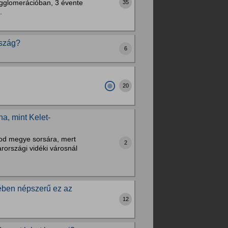
agglomerációban, 3 évente
35
.
rszág?
6
20
a, mint Kelet-
sod megye sorsára, mert
2
országi vidéki városnál
rében népszerű ez az
12