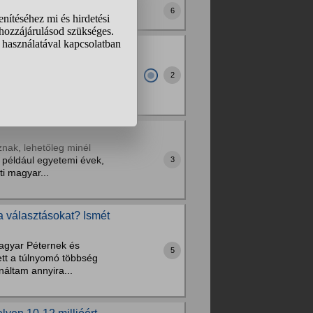
6
ki mennyi krumplit
ilót, míg Nyugat-
2
nak, lehetőleg minél
 például egyetemi évek,
3
i magyar...
 a választásokat? Ismét
agyar Péternek és
5
ett a túlnyomó többség
náltam annyira...