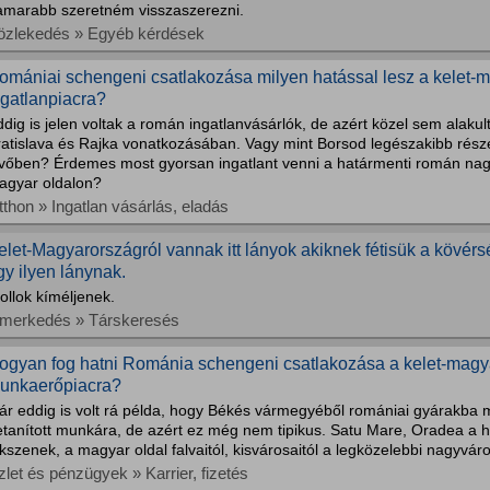
amarabb szeretném visszaszerezni.
özlekedés » Egyéb kérdések
omániai schengeni csatlakozása milyen hatással lesz a kelet-
ngatlanpiacra?
dig is jelen voltak a román ingatlanvásárlók, de azért közel sem alakult
ratislava és Rajka vonatkozásában. Vagy mint Borsod legészakibb részé
övőben? Érdemes most gyorsan ingatlant venni a határmenti román na
agyar oldalon?
tthon » Ingatlan vásárlás, eladás
elet-Magyarországról vannak itt lányok akiknek fétisük a kövér
gy ilyen lánynak.
ollok kíméljenek.
smerkedés » Társkeresés
ogyan fog hatni Románia schengeni csatlakozása a kelet-magy
unkaerőpiacra?
ár eddig is volt rá példa, hogy Békés vármegyéből romániai gyárakba
tanított munkára, de azért ez még nem tipikus. Satu Mare, Oradea a hat
kszenek, a magyar oldal falvaitól, kisvárosaitól a legközelebbi nagyváro
let és pénzügyek » Karrier, fizetés