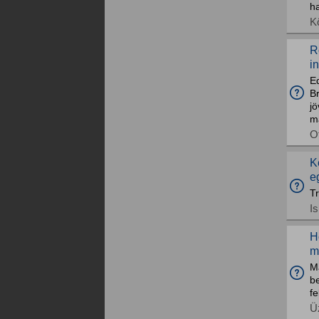
h
K
R
i
Ed
B
j
m
O
K
e
Tr
I
H
m
M
be
fe
Üz