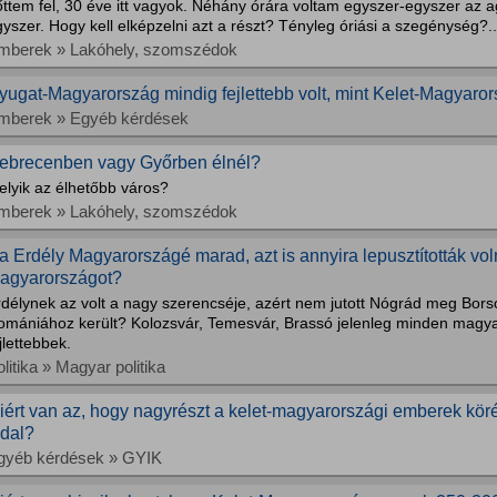
őttem fel, 30 éve itt vagyok. Néhány órára voltam egyszer-egyszer az 
yszer. Hogy kell elképzelni azt a részt? Tényleg óriási a szegénység?..
mberek » Lakóhely, szomszédok
yugat-Magyarország mindig fejlettebb volt, mint Kelet-Magyaro
mberek » Egyéb kérdések
ebrecenben vagy Győrben élnél?
elyik az élhetőbb város?
mberek » Lakóhely, szomszédok
a Erdély Magyarországé marad, azt is annyira lepusztították voln
agyarországot?
rdélynek az volt a nagy szerencséje, azért nem jutott Nógrád meg Bor
omániához került? Kolozsvár, Temesvár, Brassó jelenleg minden magyar
jlettebbek.
litika » Magyar politika
iért van az, hogy nagyrészt a kelet-magyarországi emberek kö
ldal?
gyéb kérdések » GYIK