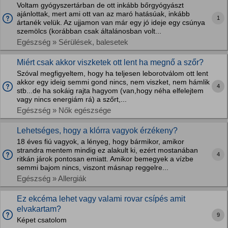
Voltam gyógyszertárban de ott inkább bőrgyógyászt
ajánlottak, mert ami ott van az maró hatásúak, inkább
1
ártanék velük. Az ujjamon van már egy jó ideje egy csúnya
szemölcs (korábban csak általánosban volt...
Egészség » Sérülések, balesetek
Miért csak akkor viszketek ott lent ha megnő a szőr?
Szóval megfigyeltem, hogy ha teljesen leborotválom ott lent
akkor egy ideig semmi gond nincs, nem viszket, nem hámlik
4
stb...de ha sokáig rajta hagyom (van,hogy néha elfelejtem
vagy nincs energiám rá) a szőrt,...
Egészség » Nők egészsége
Lehetséges, hogy a klórra vagyok érzékeny?
18 éves fiú vagyok, a lényeg, hogy bármikor, amikor
strandra mentem mindig ez alakult ki, ezért mostanában
4
ritkán járok pontosan emiatt. Amikor bemegyek a vízbe
semmi bajom nincs, viszont másnap reggelre...
Egészség » Allergiák
Ez ekcéma lehet vagy valami rovar csípés amit
elvakartam?
9
Képet csatolom