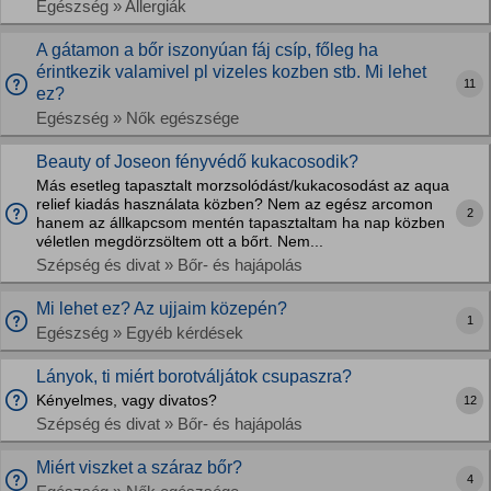
Egészség » Allergiák
A gátamon a bőr iszonyúan fáj csíp, főleg ha
érintkezik valamivel pl vizeles kozben stb. Mi lehet
11
ez?
Egészség » Nők egészsége
Beauty of Joseon fényvédő kukacosodik?
Más esetleg tapasztalt morzsolódást/kukacosodást az aqua
relief kiadás használata közben? Nem az egész arcomon
2
hanem az állkapcsom mentén tapasztaltam ha nap közben
véletlen megdörzsöltem ott a bőrt. Nem...
Szépség és divat » Bőr- és hajápolás
Mi lehet ez? Az ujjaim közepén?
1
Egészség » Egyéb kérdések
Lányok, ti miért borotváljátok csupaszra?
Kényelmes, vagy divatos?
12
Szépség és divat » Bőr- és hajápolás
Miért viszket a száraz bőr?
4