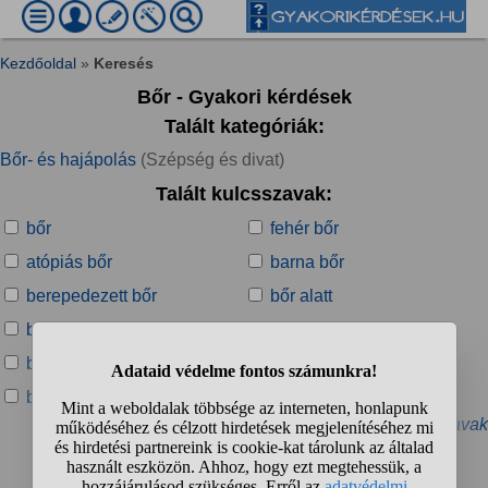
Kezdőoldal
»
Keresés
Bőr - Gyakori kérdések
Talált kategóriák:
Bőr- és hajápolás
(Szépség és divat)
Talált kulcsszavak:
bőr
fehér bőr
atópiás bőr
barna bőr
berepedezett bőr
bőr alatt
bőr alatti
bőr alatti csomó
bőr alatti pattanás
bőr égése
bőr egészsége
bőr festése
» További kapcsolódó kulcsszavak
Talált kérdések: