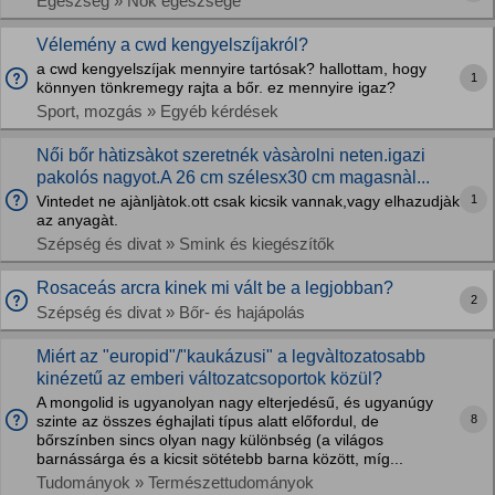
Egészség » Nők egészsége
Vélemény a cwd kengyelszíjakról?
a cwd kengyelszíjak mennyire tartósak? hallottam, hogy
1
könnyen tönkremegy rajta a bőr. ez mennyire igaz?
Sport, mozgás » Egyéb kérdések
Női bőr hàtizsàkot szeretnék vàsàrolni neten.igazi
pakolós nagyot.A 26 cm szélesx30 cm magasnàl...
1
Vintedet ne ajànljàtok.ott csak kicsik vannak,vagy elhazudjàk
az anyagàt.
Szépség és divat » Smink és kiegészítők
Rosaceás arcra kinek mi vált be a legjobban?
2
Szépség és divat » Bőr- és hajápolás
Miért az "europid"/"kaukázusi" a legvàltozatosabb
kinézetű az emberi változatcsoportok közül?
A mongolid is ugyanolyan nagy elterjedésű, és ugyanúgy
8
szinte az összes éghajlati típus alatt előfordul, de
bőrszínben sincs olyan nagy különbség (a világos
barnássárga és a kicsit sötétebb barna között, míg...
Tudományok » Természettudományok