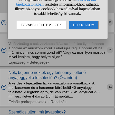
1
2
3
4
...
❯
❯❯
A szúnyogok miért nem tudnak úgy csípni, hogy utána
ne viszkessen a bőr?
11
Állatok » Egyéb kérdések
Aranyér miatti viszketés utáni fehérség elmúlik?
Valószínűleg a sok viszketéstől/vakarástól lett ilyen fehéres
a bőröm az ánuszom körül. Lehet újra régi a bőröm ott ha
2
már nincs nincs semmi gond ott? Vagy ez már ilyen marad?
Mivel kenjem, hogy helyre álljon?
Egészség » Betegségek
Nők, bejönne nektek egy férfi ennyi feltűnő
anyajeggyel a felsőtestén? (Őszintén)
A kérdés kifejezetten fizikai vonzalomra vonatkozik. A
14
mellkasomon és a hasamon körülbelül 40 anyajegy
található. A legtöbb apró, de van köztük kb. egytucat 3-5
mm-es, illetve 4 darab 1 cm átmérőjű,...
Felnőtt párkapcsolatok » Randizás
Szemölcs ujjon, mit javasoltok?