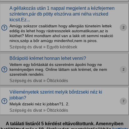
A géllakozás után 1 nappal megjelent a kézfejemen
színtelen,pár db pötty elszórva ami néha viszked
kicsit.Ez...
Amúgy sokszor csalódtam hogy allergiás tüneteim lettek
2
eddig és lehet hogy rástresszelek automatikusan,az is
kiüthet? Mint mondtam ahol van a lakk ott semmi reakció
nincs,szép a bőr amúgy mindenhol,nem is piros.
Szépség és divat » Egyéb kérdések
Bőrápoló krémet honnan lehet venni?
Vettem egy bőrtáskát és szeretném ápolni hogy ne
keményedjen meg. Online láttam sok krémet, de nem
2
szeretnék rendelni.
Szépség és divat » Öltözködés
Véleményetek szerint melyik bőrdzseki néz ki
jobban?
7
Melyik dzseki néz ki jobban?1. 2.
Szépség és divat » Öltözködés
A találati listáról 5 kérdést eltávolítottunk. Amennyiben