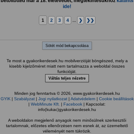
betöltötted már a 18. életévedet, megtekintésükhöz
kattints
ide!
1
2
3
4
...
❯
❯❯
Sötét mód bekapcsolása
Te most a gyakorikerdesek.hu mobilverzióját böngészed, mely a
kisebb kijelzőméret miatt nem tartalmazza a weboldal összes
funkcióját.
Váltás teljes nézetre
Minden jog fenntartva © 2026, www.gyakorikerdesek.hu
GYIK
|
Szabályzat
|
Jogi nyilatkozat
|
Adatvédelem
|
Cookie beállítások
|
WebMinute Kft.
|
Facebook
| Kapcsolat:
info(kukac)gyakorikerdesek.hu
A weboldalon megjelenő anyagok nem minősülnek szerkesztői
tartalomnak, előzetes ellenőrzésen nem esnek át, az üzemeltető
véleményét nem tükrözik.