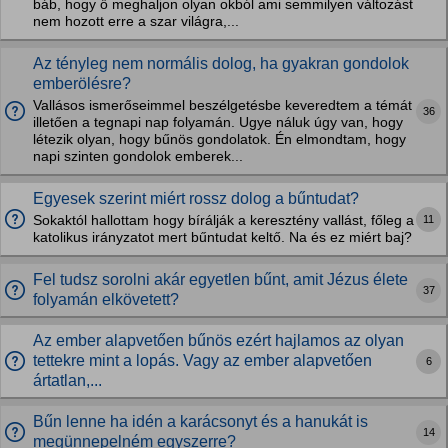
báb, hogy ő meghaljon olyan okból ami semmilyen változást
nem hozott erre a szar világra,...
Az tényleg nem normális dolog, ha gyakran gondolok
emberölésre?
Vallásos ismerőseimmel beszélgetésbe keveredtem a témát
36
illetően a tegnapi nap folyamán. Ugye náluk úgy van, hogy
létezik olyan, hogy bűnös gondolatok. Én elmondtam, hogy
napi szinten gondolok emberek...
Egyesek szerint miért rossz dolog a bűntudat?
11
Sokaktól hallottam hogy bírálják a keresztény vallást, főleg a
katolikus irányzatot mert bűntudat keltő. Na és ez miért baj?
Fel tudsz sorolni akár egyetlen bűnt, amit Jézus élete
37
folyamán elkövetett?
Az ember alapvetően bűnös ezért hajlamos az olyan
tettekre mint a lopás. Vagy az ember alapvetően
6
ártatlan,...
Bűn lenne ha idén a karácsonyt és a hanukát is
14
megünnepelném egyszerre?