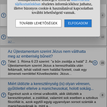
Miért talált ki olyat Adonáj, hogy az önkényesztetés
bűn?
4
(t*djátok, amikor mindenféle dolgokat művelünk magunkkan
amikor egyedül vagyunk)
Ha a Biblia szerint az ateizmus pont olyan halálos
bűn, mint a homoszexualitás, akkor miért nem tiltják ki
10
az...
Az Újtestamentum szerint Jézus nem válthatta
meg az emberiség bűneit?
Tétel: 1. Róma 6:23 szerint: "a bűn zsoldja a halál" 2. Az
15
Újtestamentum szerint Jézus a kereszthalála után
feltámadt, tehát valódi nem halállal fizetett, csak egy
átmeneti nemléttel Következtetés: Jézus...
Miért üldözte a kereszténység (is) olyan véresen,
gyűlölettel eltelve a manicheusokat, holott sokáig...
Egyrészt azok a római uralkodók, akik üldözték a
8
keresztényeket, a zsidókat, valamint sok esetben a sztoikus
filozófiát is, azok egytől egyig ugyanolyan sorsot szánták a
manicheusoknak is, mint a...