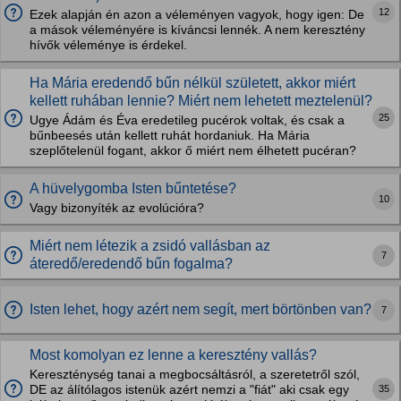
12
Ezek alapján én azon a véleményen vagyok, hogy igen: De
a mások véleményére is kíváncsi lennék. A nem keresztény
hívők véleménye is érdekel.
Ha Mária eredendő bűn nélkül született, akkor miért
kellett ruhában lennie? Miért nem lehetett meztelenül?
25
Ugye Ádám és Éva eredetileg pucérok voltak, és csak a
bűnbeesés után kellett ruhát hordaniuk. Ha Mária
szeplőtelenül fogant, akkor ő miért nem élhetett pucéran?
A hüvelygomba Isten bűntetése?
10
Vagy bizonyíték az evolúcióra?
Miért nem létezik a zsidó vallásban az
7
áteredő/eredendő bűn fogalma?
Isten lehet, hogy azért nem segít, mert börtönben van?
7
Most komolyan ez lenne a keresztény vallás?
Kereszténység tanai a megbocsáltásról, a szeretetről szól,
35
DE az álítólagos istenük azért nemzi a "fiát" aki csak egy