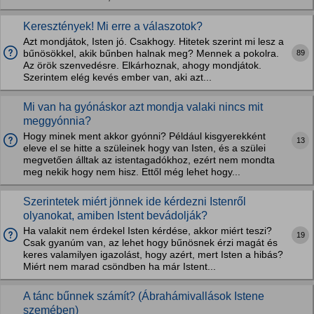
Keresztények! Mi erre a válaszotok?
Azt mondjátok, Isten jó. Csakhogy. Hitetek szerint mi lesz a
89
bűnösökkel, akik bűnben halnak meg? Mennek a pokolra.
Az örök szenvedésre. Elkárhoznak, ahogy mondjátok.
Szerintem elég kevés ember van, aki azt...
Mi van ha gyónáskor azt mondja valaki nincs mit
meggyónnia?
Hogy minek ment akkor gyónni? Például kisgyerekként
13
eleve el se hitte a szüleinek hogy van Isten, és a szülei
megvetően álltak az istentagadókhoz, ezért nem mondta
meg nekik hogy nem hisz. Ettől még lehet hogy...
Szerintetek miért jönnek ide kérdezni Istenről
olyanokat, amiben Istent bevádolják?
Ha valakit nem érdekel Isten kérdése, akkor miért teszi?
19
Csak gyanúm van, az lehet hogy bűnösnek érzi magát és
keres valamilyen igazolást, hogy azért, mert Isten a hibás?
Miért nem marad csöndben ha már Istent...
A tánc bűnnek számít? (Ábrahámivallások Istene
szemében)