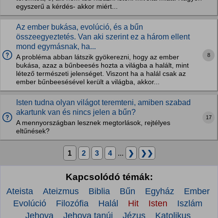
egyszerű a kérdés- akkor miért...
Az ember bukása, evolúció, és a bűn
összeegyeztetés. Van aki szerint ez a három ellent
mond egymásnak, ha...
8
A probléma abban látszik gyökerezni, hogy az ember
bukása, azaz a bűnbeesés hozta a világba a halált, mint
létező természeti jelenséget. Viszont ha a halál csak az
ember bűnbeesésével került a világba, akkor...
Isten tudna olyan világot teremteni, amiben szabad
akartunk van és nincs jelen a bűn?
17
A mennyországban lesznek megtorlások, rejtélyes
eltűnések?
1
2
3
4
...
❯
❯❯
Kapcsolódó témák:
Ateista
Ateizmus
Biblia
Bűn
Egyház
Ember
Evolúció
Filozófia
Halál
Hit
Isten
Iszlám
Jehova
Jehova tanúi
Jézus
Katolikus