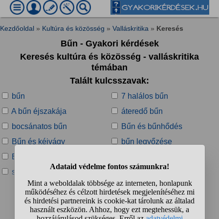
Kezdőoldal
»
Kultúra és közösség
»
Valláskritika
»
Keresés
Bűn - Gyakori kérdések
Keresés kultúra és közösség - valláskritika
témában
Talált kulcsszavak:
bűn
7 halálos bűn
A bűn éjszakája
áteredő bűn
bocsánatos bűn
Bűn és bűnhődés
Bűn és kéjvágy
bűn legyőzése
Eredendő bűn
háborús bűn
súlyos bűn
Talált kérdések:
1
2
3
4
...
❯
❯❯