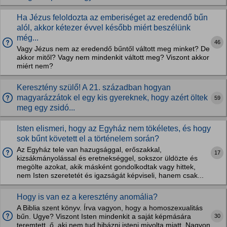
Ha Jézus feloldozta az emberiséget az eredendő bűn
alól, akkor kétezer évvel később miért beszélünk
még...
46
Vagy Jézus nem az eredendő bűntől váltott meg minket? De
akkor mitől? Vagy nem mindenkit váltott meg? Viszont akkor
miért nem?
Keresztény szülő! A 21. században hogyan
magyarázzátok el egy kis gyereknek, hogy azért öltek
59
meg egy zsidó...
Isten elismeri, hogy az Egyház nem tökéletes, és hogy
sok bűnt követett el a történelem során?
Az Egyház tele van hazugsággal, erőszakkal,
17
kizsákmányolással és eretnekséggel, sokszor üldözte és
megölte azokat, akik másként gondolkodtak vagy hittek,
nem Isten szeretetét és igazságát képviseli, hanem csak...
Hogy is van ez a keresztény anomália?
A Biblia szent könyv. Írva vagyon, hogy a homoszexualitás
30
bűn. Ugye? Viszont Isten mindenkit a saját képmására
teremtett, ő, aki nem tud hibázni isteni mivolta miatt. Nagyon