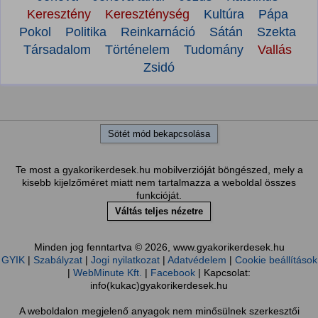
Keresztény
Kereszténység
Kultúra
Pápa
Pokol
Politika
Reinkarnáció
Sátán
Szekta
Társadalom
Történelem
Tudomány
Vallás
Zsidó
Sötét mód bekapcsolása
Te most a gyakorikerdesek.hu mobilverzióját böngészed, mely a
kisebb kijelzőméret miatt nem tartalmazza a weboldal összes
funkcióját.
Váltás teljes nézetre
Minden jog fenntartva © 2026, www.gyakorikerdesek.hu
GYIK
|
Szabályzat
|
Jogi nyilatkozat
|
Adatvédelem
|
Cookie beállítások
|
WebMinute Kft.
|
Facebook
| Kapcsolat:
info(kukac)gyakorikerdesek.hu
A weboldalon megjelenő anyagok nem minősülnek szerkesztői