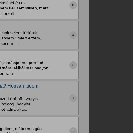
kelését és az
15
a nem kell semmilyen, mert
torzult....
csak velem történik.
4
i sosem? miért érzem,
sosem....
ljaira/saját magára tud
6
rátnőm, akiből már nagyon
omra a...
oggá? Hogyan tudom
7
ozott örömöt, vagyis
ék boldog, hogyha
ót adna akár...
légeltem, diéta+mozgás
2