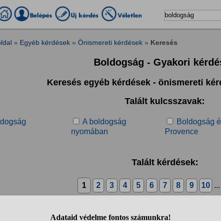
ldal
»
Egyéb kérdések
»
Önismereti kérdések
»
Keresés
Boldogság - Gyakori kérdé
Keresés egyéb kérdések - önismereti ké
Talált kulcsszavak:
ldogság
A boldogság
Boldogság é
nyomában
Provence
Talált kérdések:
1
2
3
4
5
6
7
8
9
10
..
oldog vagy?