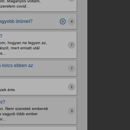
yom. Magányos voltam,
zerelem covid...
nagyobb örömet?
4
t?
om, hogyan ne legyen az,
7
szít, mert emiatt utál
a...
m nincs ebben az
7
1
zek érte.
ni?
van. Nem szeretek emberek
3
es vagyok több ember
r...