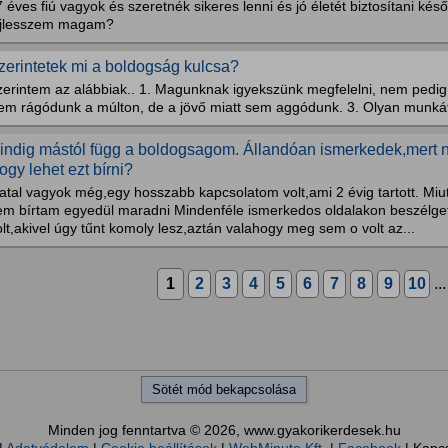
 éves fiú vagyok és szeretnék sikeres lenni és jó életét biztosítani k
ejlesszem magam?
zerintetek mi a boldogság kulcsa?
zerintem az alábbiak.. 1. Magunknak igyekszünk megfelelni, nem pedig
em rágódunk a múlton, de a jövő miatt sem aggódunk. 3. Olyan munkát
indig mástól függ a boldogsagom. Állandóan ismerkedek,mert 
ogy lehet ezt bírni?
atal vagyok még,egy hosszabb kapcsolatom volt,ami 2 évig tartott. Miu
em bírtam egyedül maradni Mindenféle ismerkedos oldalakon beszélge
lt,akivel úgy tűnt komoly lesz,aztán valahogy meg sem o volt az...
1
2
3
4
5
6
7
8
9
10
..
Sötét mód bekapcsolása
Minden jog fenntartva © 2026, www.gyakorikerdesek.hu