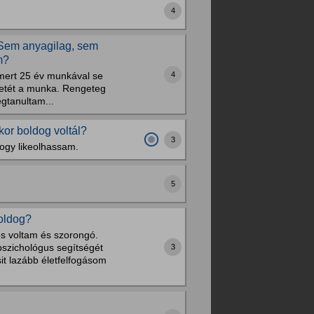
4
 Sem anyagilag, sem
m?
4
 mert 25 év munkával se
letét a munka. Rengeteg
gtanultam...
or boldog voltál?
3
hogy likeolhassam.
5
boldog?
os voltam és szorongó.
pszichológus segítségét
3
it lazább életfelfogásom