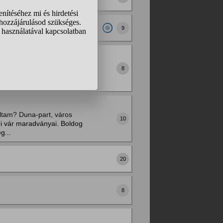
9
ogok talalkozni.
8
miatt boldog leszek és
gam, hogy o is érezze
oltam? Duna-part, város
10
ori vár maradványai. Boldog
g...
20
8