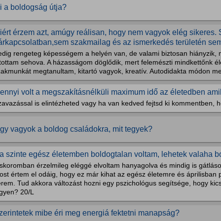
i a boldogság útja?
iért érzem azt, amúgy reálisan, hogy nem vagyok elég sikeres.
árkapcsolatban,sem szakmailag és az ismerkedés területén se
edig rengeteg képességem a helyén van, de valami biztosan hiányzik,
utottam sehova. A házasságom döglődik, mert felemészti mindkettőnk é
zakmunkát megtanultam, kitartó vagyok, kreatív. Autodidakta módon me
ennyi volt a megszakításnélküli maximum idő az életedben amik
zavazással is elintézheted vagy ha van kedved fejtsd ki kommentben, 
rigy vagyok a boldog családokra, mit tegyek?
a szinte egész életemben boldogtalan voltam, lehetek valaha 
iskoromban érzelmileg eléggé elvoltam hanyagolva és mindig is gátlás
st értem el odáig, hogy ez már kihat az egész életemre és áprilisban 
rem. Tud akkora változást hozni egy pszichológus segítsége, hogy kics
egyen? 20/L
zerintetek mibe éri meg energiá fektetni manapság?