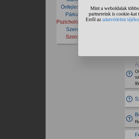
H
Önfejlesztés
Önismeret
Párkapcsolat
Pénz
B
Pszichológia
Pszichológus
Szerelem
Szeretet
H
Szorongás
Tanulás
M
M
a
A
O
sz
g
S
B
R
F