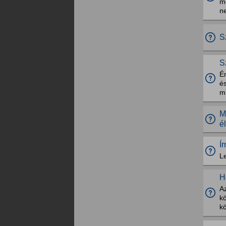
m
n
S
S
É
és
mi
M
é
Í
Le
H
A
k
kö