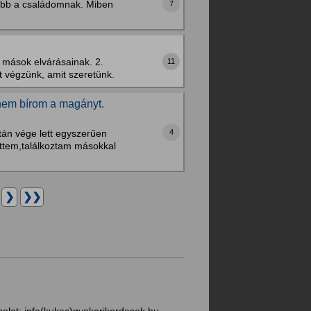
ésőbb a családomnak. Miben
7
 mások elvárásainak. 2.
11
 végzünk, amit szeretünk.
nem bírom a magányt.
4
tán vége lett egyszerűen
ttem,találkoztam másokkal
.
❯
❯❯