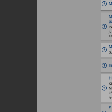
M
M
p
P
j
s
M
S
I
H
K
Mo
ké
l
S