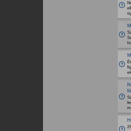
N
el
úg
M
S
S
h
M
Én
f
el
N
t
S
le
m
H
2