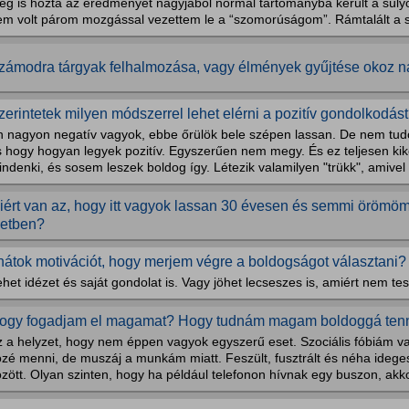
eg is hozta az eredményét nagyjából normál tartományba került a súl
em volt párom mozgással vezettem le a “szomorúságom”. Rámtalált a s
zámodra tárgyak felhalmozása, vagy élmények gyűjtése okoz 
zerintetek milyen módszerrel lehet elérni a pozitív gondolkodás
n nagyon negatív vagyok, ebbe őrülök bele szépen lassan. De nem tud
 hogy hogyan legyek pozitív. Egyszerűen nem megy. És ez teljesen kiké
ndenki, és sosem leszek boldog így. Létezik valamilyen "trükk", amivel 
iért van az, hogy itt vagyok lassan 30 évesen és semmi örömö
letben?
rnátok motivációt, hogy merjem végre a boldogságot választani?
het idézet és saját gondolat is. Vagy jöhet lecseszes is, amiért nem tes
ogy fogadjam el magamat? Hogy tudnám magam boldoggá ten
z a helyzet, hogy nem éppen vagyok egyszerű eset. Szociális fóbiám 
özé menni, de muszáj a munkám miatt. Feszült, fusztrált és néha ideg
zött. Olyan szinten, hogy ha például telefonon hívnak egy buszon, akko