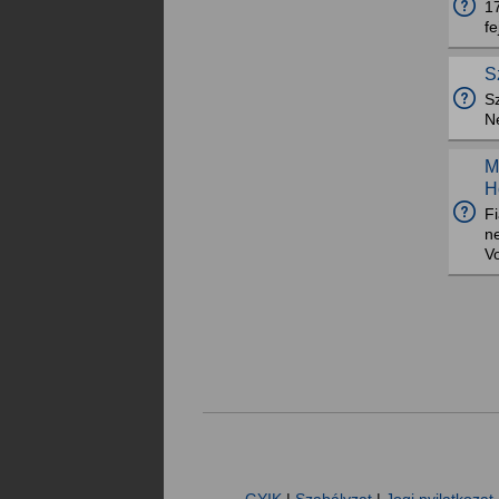
17
f
S
S
N
M
H
Fi
n
Vo