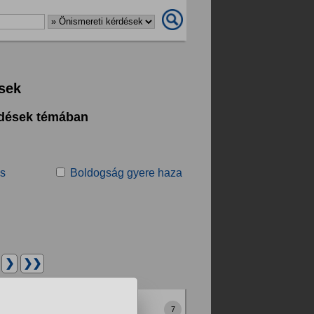
sek
rdések témában
s
Boldogság gyere haza
.
❯
❯❯
7