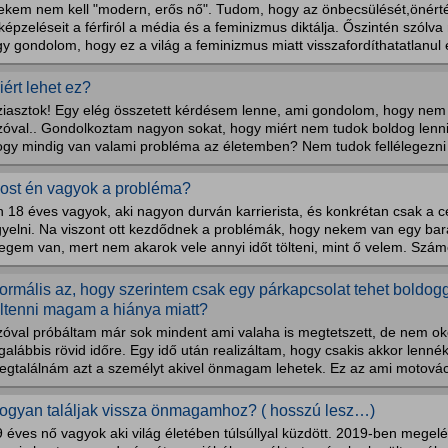
ekem nem kell "modern, erős nő". Tudom, hogy az önbecsülését,önérté
képzeléseit a férfiról a média és a feminizmus diktálja. Őszintén szólv
y gondolom, hogy ez a világ a feminizmus miatt visszafordíthatatlanul el
iért lehet ez?
ziasztok! Egy elég összetett kérdésem lenne, ami gondolom, hogy nem 
zóval.. Gondolkoztam nagyon sokat, hogy miért nem tudok boldog lenn
ogy mindig van valami probléma az életemben? Nem tudok fellélegezni 
ost én vagyok a probléma?
 18 éves vagyok, aki nagyon durván karrierista, és konkrétan csak a cé
igyelni. Na viszont ott kezdődnek a problémák, hogy nekem van egy ba
egem van, mert nem akarok vele annyi időt tölteni, mint ő velem. Szám
ormális az, hogy szerintem csak egy párkapcsolat tehet bold
últenni magam a hiánya miatt?
zóval próbáltam már sok mindent ami valaha is megtetszett, de nem ok
galábbis rövid időre. Egy idő után realizáltam, hogy csakis akkor lenn
egtalálnám azt a személyt akivel önmagam lehetek. Ez az ami motováci
ogyan találjak vissza önmagamhoz? ( hosszú lesz…)
9 éves nő vagyok aki világ életében túlsúllyal küzdött. 2019-ben mege