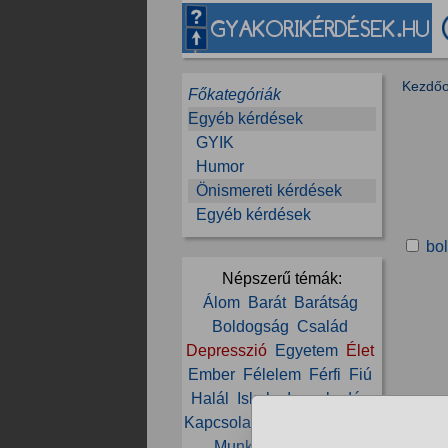
Kezdőo
Főkategóriák
Egyéb kérdések
GYIK
Humor
Önismereti kérdések
Egyéb kérdések
bo
Népszerű témák:
Álom
Barát
Barátság
Boldogság
Család
Depresszió
Egyetem
Élet
Ember
Félelem
Férfi
Fiú
Halál
Iskola
Ismerkedés
Kapcsolat
Karrier
Magány
B
Munka
Önbizalom