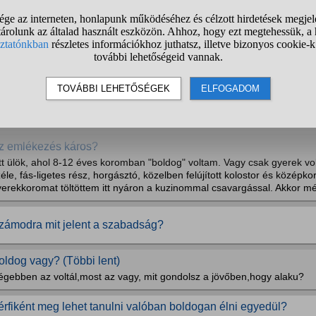
a nem, min változtatnál?
oldog vagy?
ogyan legyek boldog?
uszáj gyorsan boldognak lennem, mert egy számomra fontos emberrel f
ostanaban sokszor vagyok szomoru, és most gyorsan kene valami, ami 
kkor vele is. Mert vele mindig az vagyok de elotte fel kene dobnom ma
z emlékezés káros?
tt ülök, ahol 8-12 éves koromban "boldog" voltam. Vagy csak gyerek v
éle, fás-ligetes rész, horgásztó, közelben felújított kolostor és középk
yerekkoromat töltöttem itt nyáron a kuzinommal csavargással. Akkor mé
zámodra mit jelent a szabadság?
oldog vagy? (Többi lent)
égebben az voltál,most az vagy, mit gondolsz a jövőben,hogy alaku?
érfiként meg lehet tanulni valóban boldogan élni egyedül?