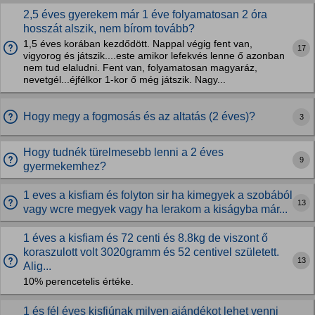
2,5 éves gyerekem már 1 éve folyamatosan 2 óra
hosszát alszik, nem bírom tovább?
1,5 éves korában kezdődött. Nappal végig fent van,
17
vigyorog és játszik....este amikor lefekvés lenne ő azonban
nem tud elaludni. Fent van, folyamatosan magyaráz,
nevetgél...éjfélkor 1-kor ő még játszik. Nagy...
Hogy megy a fogmosás és az altatás (2 éves)?
3
Hogy tudnék türelmesebb lenni a 2 éves
9
gyermekemhez?
1 eves a kisfiam és folyton sir ha kimegyek a szobából
13
vagy wcre megyek vagy ha lerakom a kiságyba már...
1 éves a kisfiam és 72 centi és 8.8kg de viszont ő
koraszulott volt 3020gramm és 52 centivel született.
13
Alig...
10% perencetelis értéke.
1 és fél éves kisfiúnak milyen ajándékot lehet venni