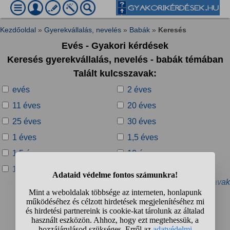
Kezdőoldal
»
Gyerekvállalás, nevelés
»
Babák
»
Keresés
Evés - Gyakori kérdések
Keresés gyerekvállalás, nevelés - babák témában
Talált kulcsszavak:
evés
2 éves
11 éves
20 éves
25 éves
30 éves
1 éves
1,5 éves
1.5 éves
10 éves
100 éves
100 éves háború
» További kapcsolódó kulcsszavak
Talált kérdések:
1
2
3
4
...
❯
❯❯