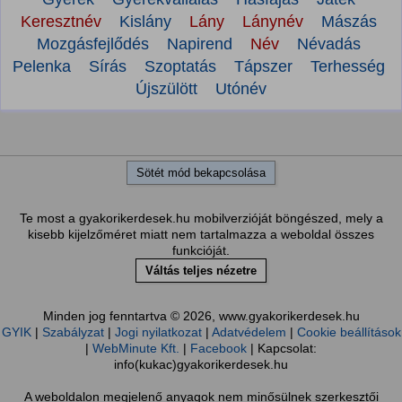
Keresztnév
Kislány
Lány
Lánynév
Mászás
Mozgásfejlődés
Napirend
Név
Névadás
Pelenka
Sírás
Szoptatás
Tápszer
Terhesség
Újszülött
Utónév
Sötét mód bekapcsolása
Te most a gyakorikerdesek.hu mobilverzióját böngészed, mely a
kisebb kijelzőméret miatt nem tartalmazza a weboldal összes
funkcióját.
Váltás teljes nézetre
Minden jog fenntartva © 2026, www.gyakorikerdesek.hu
GYIK
|
Szabályzat
|
Jogi nyilatkozat
|
Adatvédelem
|
Cookie beállítások
|
WebMinute Kft.
|
Facebook
| Kapcsolat:
info(kukac)gyakorikerdesek.hu
A weboldalon megjelenő anyagok nem minősülnek szerkesztői