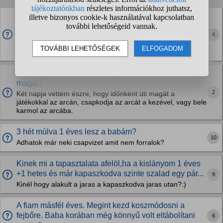
1 éves keveset gagyog?
Mi lehet a probléma? 9 hònaposan többet beszélt, mint
4
most. Kétszer mondta, hogy anya. Most néha baba meg
mama. Tapasztalt valaki hasonlòt? Védőnő csodálkozott
rajta, hogy alig beszél, de nyílván korai bármit...
Mi lehet az oka annak, ha egy 1 éves bántja saját
magát?
2
Két napja vettem észre, hogy időnként üti magát a
játékokkal az arcán, csapkodja az arcát a kezével, vagy bele
karmol az arcába.
3 hét mùlva 1 éves lesz a babám?
10
Adhatok már neki csapvizet amit nem forralok?
Kinek mi a tapasztalata afelöl,ha a kislányom 1 éves
+1 hetes és már kapaszkodva szinte szalad egy pár...
9
Kinél hogy alakult a jaras a kapaszkodva jaras utan?:)
A fiam másfél éves. Megint kezd koszmódosni a
fejbőre. Baba korában még könnyű volt eltábolítani
6