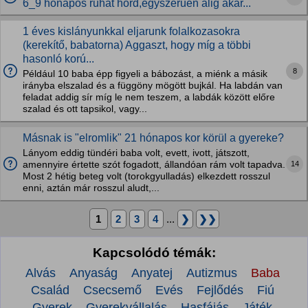
6_9 hónapos ruhat hord,egyszerűen alig akar...
1 éves kislányunkkal eljarunk folalkozasokra
(kerekítő, babatorna) Aggaszt, hogy míg a többi
hasonló korú...
8
Például 10 baba épp figyeli a bábozást, a miénk a másik
irányba elszalad és a függöny mögött bujkál. Ha labdán van
feladat addig sír míg le nem teszem, a labdák között előre
szalad és ott tapsikol, vagy...
Másnak is "elromlik" 21 hónapos kor körül a gyereke?
Lányom eddig tündéri baba volt, evett, ivott, játszott,
14
amennyire értette szót fogadott, állandóan rám volt tapadva.
Most 2 hétig beteg volt (torokgyulladás) elkezdett rosszul
enni, aztán már rosszul aludt,...
1
2
3
4
...
❯
❯❯
Kapcsolódó témák:
Alvás
Anyaság
Anyatej
Autizmus
Baba
Család
Csecsemő
Evés
Fejlődés
Fiú
Gyerek
Gyerekvállalás
Hasfájás
Játék