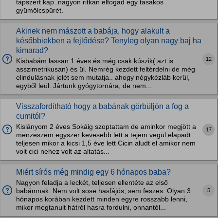
tapszert kap..nagyon ritkan elfogad egy tasakos
gyümölcspürét.
Akinek nem mászott a babája, hogy alakult a
későbbiekben a fejlődése? Tenyleg olyan nagy baj ha
kimarad?
12
Kisbabám lassan 1 éves és még csak kúszik( azt is
asszimetrikusan) és ül. Nemrég kezdett feltérdelni de még
elindulásnak jelét sem mutatja.. ahogy négykézláb kerül,
egyből leül. Jártunk gyógytornára, de nem...
Visszafordítható hogy a babának görbüljön a fog a
cumitól?
Kislányom 2 éves Sokáig szoptattam de aminkor megjött a
17
menzeszem egyszer kevesebb lett a tejem vegül elapadt
teljesen mikor a kicsi 1,5 éve lett Cicin aludt el amikor nem
volt cici nehez volt az altatás...
Miért sírós még mindig egy 6 hónapos baba?
Nagyon feladja a leckét, teljesen ellentéte az első
5
babámnak. Nem volt sose hasfájós, sem feszes. Olyan 3
hónapos koràban kezdett minden egyre rosszabb lenni,
mikor megtanult hátról hasra fordulni, onnantól...