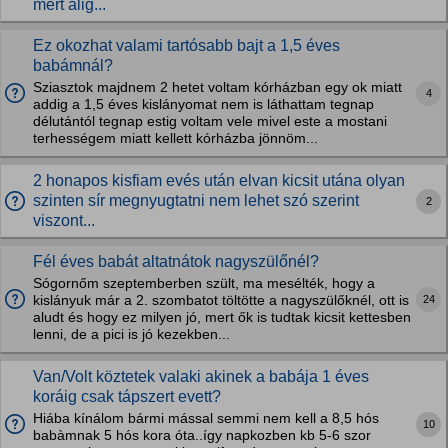
mert alig...
Ez okozhat valami tartósabb bajt a 1,5 éves
babámnál?
Sziasztok majdnem 2 hetet voltam kórházban egy ok miatt
4
addig a 1,5 éves kislányomat nem is láthattam tegnap
délutántól tegnap estig voltam vele mivel este a mostani
terhességem miatt kellett kórházba jönnöm...
2 honapos kisfiam evés után elvan kicsit utána olyan
szinten sír megnyugtatni nem lehet szó szerint
2
viszont...
Fél éves babát altatnátok nagyszülőnél?
Sógornőm szeptemberben szült, ma mesélték, hogy a
24
kislányuk már a 2. szombatot töltötte a nagyszülőknél, ott is
aludt és hogy ez milyen jó, mert ők is tudtak kicsit kettesben
lenni, de a pici is jó kezekben...
Van/Volt köztetek valaki akinek a babája 1 éves
koráig csak tápszert evett?
Hiába kínálom bármi mással semmi nem kell a 8,5 hós
10
babàmnak 5 hós kora óta..így napkozben kb 5-6 szor