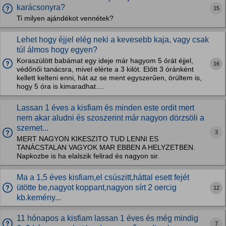
karácsonyra?
15
Ti milyen ajándékot vennétek?
Lehet hogy éjjel elég neki a kevesebb kaja, vagy csak
túl álmos hogy egyen?
Koraszülött babámat egy ideje már hagyom 5 órát éjjel,
16
védőnői tanácsra, mivel elérte a 3 kilót. Előtt 3 óránként
kellett kelteni enni, hát az se ment egyszerűen, örültem is,
hogy 5 óra is kimaradhat....
Lassan 1 éves a kisfiam és minden este ordit mert
nem akar aludni és szoszerint már nagyon dörzsöli a
szemet...
3
MERT NAGYON KIKESZITO TUD LENNI ES
TANÁCSTALAN VAGYOK MAR EBBEN A HELYZETBEN.
Napkozbe is ha elalszik felirad és nagyon sir.
Ma a 1,5 éves kisfiam,el csúszitt,háttal esett fejét
ütötte be,nagyot koppant,nagyon sírt 2 oercig
12
kb.kemény...
11 hónapos a kisfiam lassan 1 éves és még mindig
7