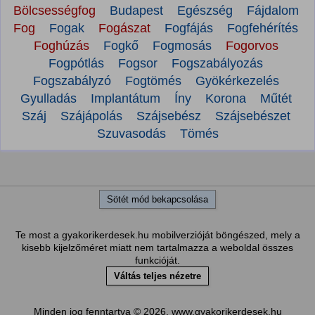
Bölcsességfog
Budapest
Egészség
Fájdalom
Fog
Fogak
Fogászat
Fogfájás
Fogfehérítés
Foghúzás
Fogkő
Fogmosás
Fogorvos
Fogpótlás
Fogsor
Fogszabályozás
Fogszabályzó
Fogtömés
Gyökérkezelés
Gyulladás
Implantátum
Íny
Korona
Műtét
Száj
Szájápolás
Szájsebész
Szájsebészet
Szuvasodás
Tömés
Sötét mód bekapcsolása
Te most a gyakorikerdesek.hu mobilverzióját böngészed, mely a
kisebb kijelzőméret miatt nem tartalmazza a weboldal összes
funkcióját.
Váltás teljes nézetre
Minden jog fenntartva © 2026, www.gyakorikerdesek.hu