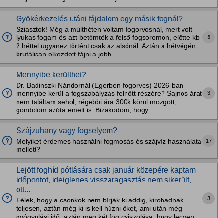
Gyökérkezelés utáni fájdalom egy másik fognál?
Sziasztok! Még a múlthéten voltam fogorvosnál, mert volt
3
lyukas fogam és azt betömték a felső fogsoromon, előtte kb
2 héttel ugyanez történt csak az alsónál. Aztán a hétvégén
brutálisan elkezdett fájni a jobb...
Mennyibe kerülthet?
Dr. Badinszki Nándornál (Egerben fogorvos) 2026-ban
3
mennyibe kerül a fogszabályzás felnőtt részére? Sajnos árat
nem találtam sehol, régebbi ára 300k körül mozgott,
gondolom azóta emelt is. Bizakodom, hogy...
Szájzuhany vagy fogselyem?
17
Melyiket érdemes használni fogmosás és szájvíz használata
mellett?
Lejött foghíd pótlására csak január közepére kaptam
időpontot, ideiglenes visszaragasztás nem sikerült,
ott...
3
Félek, hogy a csonkok nem bírják ki addig, kirohadnak
teljesen, aztán még ki is kell húzni őket, ami után még
gyógyulási idő, aztán még két fog csiszolása, hogy legyen