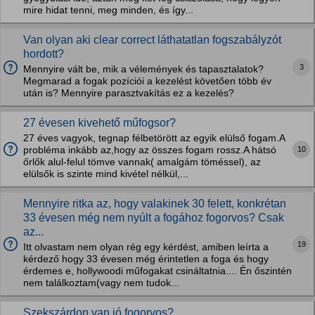
mire hidat tenni, meg minden, és így...
Van olyan aki clear correct láthatatlan fogszabályzót
hordott?
3
Mennyire vált be, mik a vélemények és tapasztalatok?
Megmarad a fogak pozíciói a kezelést követően több év
után is? Mennyire parasztvakítás ez a kezelés?
27 évesen kivehető műfogsor?
27 éves vagyok, tegnap félbetörött az egyik elülső fogam.A
10
probléma inkább az,hogy az összes fogam rossz.A hátsó
őrlők alul-felul tömve vannak( amalgám töméssel), az
elülsők is szinte mind kivétel nélkül,...
Mennyire ritka az, hogy valakinek 30 felett, konkrétan
33 évesen még nem nyúlt a fogához fogorvos? Csak
az...
19
Itt olvastam nem olyan rég egy kérdést, amiben leírta a
kérdező hogy 33 évesen még érintetlen a foga és hogy
érdemes e, hollywoodi műfogakat csináltatnia.... Én őszintén
nem találkoztam(vagy nem tudok...
Szekszárdon van jó fogorvos?