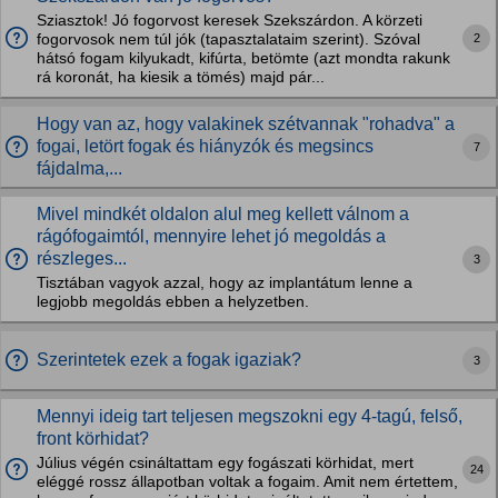
Sziasztok! Jó fogorvost keresek Szekszárdon. A körzeti
2
fogorvosok nem túl jók (tapasztalataim szerint). Szóval
hátsó fogam kilyukadt, kifúrta, betömte (azt mondta rakunk
rá koronát, ha kiesik a tömés) majd pár...
Hogy van az, hogy valakinek szétvannak "rohadva" a
fogai, letört fogak és hiányzók és megsincs
7
fájdalma,...
Mivel mindkét oldalon alul meg kellett válnom a
rágófogaimtól, mennyire lehet jó megoldás a
részleges...
3
Tisztában vagyok azzal, hogy az implantátum lenne a
legjobb megoldás ebben a helyzetben.
Szerintetek ezek a fogak igaziak?
3
Mennyi ideig tart teljesen megszokni egy 4-tagú, felső,
front körhidat?
Július végén csináltattam egy fogászati körhidat, mert
24
eléggé rossz állapotban voltak a fogaim. Amit nem értettem,