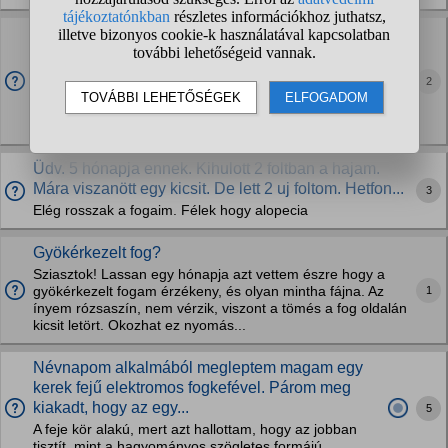
Mitől romlanak így a fogaim, és mit fognak tenni ezzel
a fogammal?
Sziasztok! Nagyon hajlamosak a fogaim a romlásra, hiába
2
mosom őket napi kétszer, odafigyelek rájuk,
fogszabályzásom alatt még kétszer ennyire odafigyeltem
mint alapból és még ígyis nagyon rosszak a fogaim....
Üdv. 5 hónapja ennek. Kihulott 2 foltban a hajam.
Mára viszanött egy kicsit. De lett 2 uj foltom. Hetfon...
3
Elég rosszak a fogaim. Félek hogy alopecia
Gyökérkezelt fog?
Sziasztok! Lassan egy hónapja azt vettem észre hogy a
1
gyökérkezelt fogam érzékeny, és olyan mintha fájna. Az
ínyem rózsaszín, nem vérzik, viszont a tömés a fog oldalán
kicsit letört. Okozhat ez nyomás...
Névnapom alkalmából megleptem magam egy
kerek fejű elektromos fogkefével. Párom meg
kiakadt, hogy az egy...
5
A feje kör alakú, mert azt hallottam, hogy az jobban
tisztít, mint a hagyományos szögletes formájú.