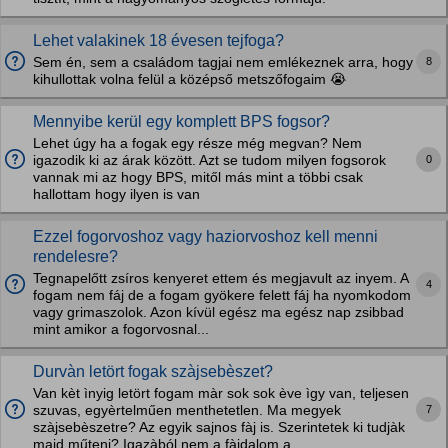
Lehet valakinek 18 évesen tejfoga?
8
Sem én, sem a családom tagjai nem emlékeznek arra, hogy
kihullottak volna felül a középső metszőfogaim 😭
Mennyibe kerül egy komplett BPS fogsor?
Lehet úgy ha a fogak egy része még megvan? Nem
0
igazodik ki az árak között. Azt se tudom milyen fogsorok
vannak mi az hogy BPS, mitől más mint a többi csak
hallottam hogy ilyen is van
Ezzel fogorvoshoz vagy haziorvoshoz kell menni
rendelesre?
Tegnapelőtt zsíros kenyeret ettem és megjavult az inyem. A
4
fogam nem fáj de a fogam gyökere felett fáj ha nyomkodom
vagy grimaszolok. Azon kívül egész ma egész nap zsibbad
mint amikor a fogorvosnal...
Durvàn letört fogak szàjsebèszet?
Van kèt ìnyig letört fogam màr sok sok ève ìgy van, teljesen
7
szuvas, egyèrtelműen menthetetlen. Ma megyek
szàjsebèszetre? Az egyik sajnos fàj is. Szerintetek ki tudjàk
majd műteni? Igazàból nem a fàjdalom a...