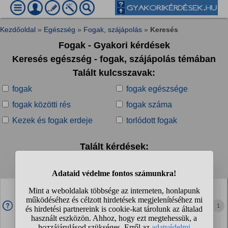
Kezdőoldal
»
Egészség
»
Fogak, szájápolás
»
Keresés
Fogak - Gyakori kérdések
Keresés egészség - fogak, szájápolás témában
Talált kulcsszavak:
fogak
fogak egészsége
fogak közötti rés
fogak száma
Kezek és fogak erdeje
torlódott fogak
Talált kérdések:
1
2
3
4
...
❯
❯❯
Visszamenjek az ideiglenes töméssel?
1 hónapja van bent gyógyszeres tömés gyökérkezelés miatt
1
és még annyit kéne kibírnia, de eléggé levan már kopva és
elég puhának is tűnik már, félek nem fog kitartani még 1
hónapot.