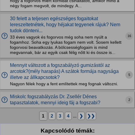
hogy a fogorvos miért körhidat csináltatott, amikor mind a
négy fogam megvolt, de mindegy. A...
30 felett a teljesen egészséges fogaitokat
lereszeltetnétek, hogy héjakat tegyenek rájuk? Nem
tudok dönteni...
16
33 éves vagyok és fogorvos még soha nem nyúlt a
fogamhoz. Soha egy lyukas fogam nem volt. Sosem kellett
fogorvosi beavatkozás. A bölcsességfogaim is mind
megvannak, bár az egyik csak félig nőtt ki és össze is...
Mennyit változott a fogszabályzó gumizástól az
arcotok?(mély harapás) A szátok formája nagysága
5
illetve az állkapcsotok?
Nagyon félek hogy a fent említettek meg fognak változni.
Miskolc fogszabályzás Dr. Zsellér Dénes
2
tapasztalatok, mennyi ideig fáj a fogszabi?
1
2
3
4
...
❯
❯❯
Kapcsolódó témák: