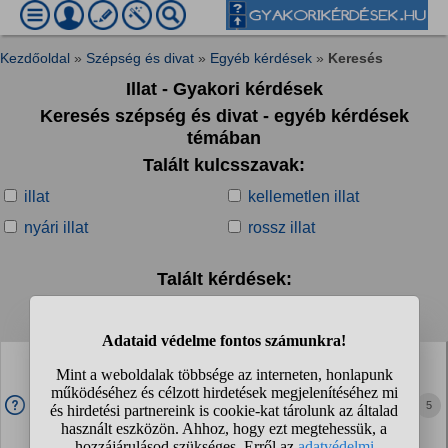
Kezdőoldal
»
Szépség és divat
»
Egyéb kérdések
»
Keresés
Illat - Gyakori kérdések
Keresés szépség és divat - egyéb kérdések
témában
Talált kulcsszavak:
illat
kellemetlen illat
nyári illat
rossz illat
Talált kérdések:
1
2
3
4
...
❯
❯❯
Denim after shave illat. Mi a véleményetek? Szoktátok
használni férfiak?
Mi a kedvenc Denim after shave illatotok? (már akinek van)
5
Meglepő módon mostanában nem láttam reklámot ettől a
cégtől. Ennyire jól megy az eladás, vagy elfogyott a pénz?