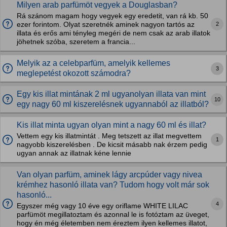
Milyen arab parfümöt vegyek a Douglasban?
Rá szánom magam hogy vegyek egy eredetit, van rá kb. 50
2
ezer forintom. Olyat szeretnék aminek nagyon tartós az
illata és erős ami tényleg megéri de nem csak az arab illatok
jöhetnek szóba, szeretem a francia...
Melyik az a celebparfüm, amelyik kellemes
3
meglepetést okozott számodra?
Egy kis illat mintának 2 ml ugyanolyan illata van mint
10
egy nagy 60 ml kiszerelésnek ugyannaból az illatból?
Kis illat minta ugyan olyan mint a nagy 60 ml és illat?
Vettem egy kis illatmintát . Meg tetszett az illat megvettem
1
nagyobb kiszerelésben . De kicsit másabb nak érzem pedig
ugyan annak az illatnak kéne lennie
Van olyan parfüm, aminek lágy arcpúder vagy nivea
krémhez hasonló illata van? Tudom hogy volt már sok
hasonló...
4
Egyszer még vagy 10 éve egy oriflame WHITE LILAC
parfümöt megillatoztam és azonnal le is fotóztam az üveget,
hogy én még életemben nem éreztem ilyen kellemes illatot,