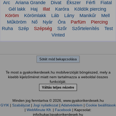
Arc
Ariana Grande
Divat
Ékszer
Férfi
Fiatal
Gél lakk
Haj
Illat
Karóra
Köldök piercing
Köröm
Körömlakk
Láb
Lány
Manikűr
Mell
Műköröm
Nő
Nyár
Óra
Parfüm
Piercing
Ruha
Szép
Szépség
Szőr
Szőrtelenítés
Test
Vinted
Sötét mód bekapcsolása
Te most a gyakorikerdesek.hu mobilverzióját böngészed, mely a
kisebb kijelzőméret miatt nem tartalmazza a weboldal összes
funkcióját.
Váltás teljes nézetre
Minden jog fenntartva © 2026, www.gyakorikerdesek.hu
GYIK
|
Szabályzat
|
Jogi nyilatkozat
|
Adatvédelem
|
Cookie beállítások
|
WebMinute Kft.
|
Facebook
| Kapcsolat:
info(kukac)gyakorikerdesek.hu