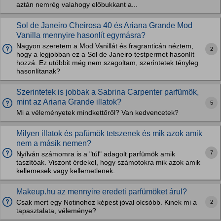
aztán nemrég valahogy előbukkant a...
Sol de Janeiro Cheirosa 40 és Ariana Grande Mod
Vanilla mennyire hasonlít egymásra?
Nagyon szeretem a Mod Vanillát és fragranticán néztem,
2
hogy a legjobban ez a Sol de Janeiro testpermet hasonlít
hozzá. Ez utóbbit még nem szagoltam, szerintetek tényleg
hasonlítanak?
Szerintetek is jobbak a Sabrina Carpenter parfümök,
mint az Ariana Grande illatok?
5
Mi a véleményetek mindkettőről? Van kedvencetek?
Milyen illatok és pafümök tetszenek és mik azok amik
nem a másik nemen?
7
Nyílván számomra is a "túl" adagolt parfümök amik
taszítóak. Viszont érdekel, hogy számotokra mik azok amik
kellemesek vagy kellemetlenek.
Makeup.hu az mennyire eredeti parfümöket árul?
2
Csak mert egy Notinohoz képest jóval olcsóbb. Kinek mi a
tapasztalata, véleménye?