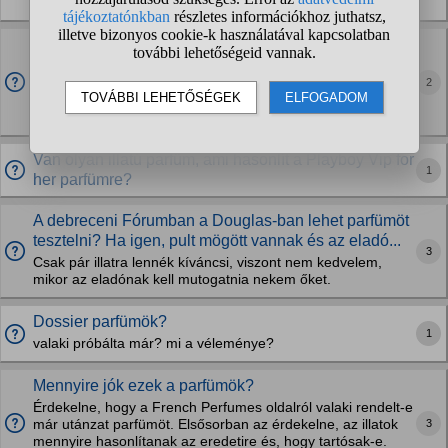
Szerintem korrekt after shave...
Oriflame Vision Miss Punk?
Aki emlékszik az illatra nekem nagyon nagy kedvencem volt
2
sajnos már 15 éve nem gyártják .. esetleg tud valaki olyan
parfümrol ami nagyon nagyon hasonlít rá? Válaszokat előre
is köszönöm
Van olyan illatú parfüm, ami hasonlít a Playboy Vip for
1
her parfümre?
A debreceni Fórumban a Douglas-ban lehet parfümöt
tesztelni? Ha igen, pult mögött vannak és az eladó...
3
Csak pár illatra lennék kíváncsi, viszont nem kedvelem,
mikor az eladónak kell mutogatnia nekem őket.
Dossier parfümök?
1
valaki próbálta már? mi a véleménye?
Mennyire jók ezek a parfümök?
Érdekelne, hogy a French Perfumes oldalról valaki rendelt-e
3
már utánzat parfümöt. Elsősorban az érdekelne, az illatok
mennyire hasonlítanak az eredetire és, hogy tartósak-e.