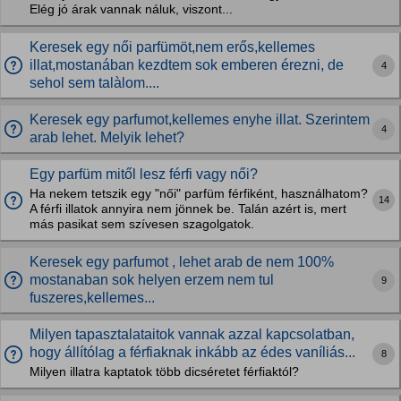
Elég jó árak vannak náluk, viszont...
Keresek egy női parfümöt,nem erős,kellemes
illat,mostanában kezdtem sok emberen érezni, de
4
sehol sem talàlom....
Keresek egy parfumot,kellemes enyhe illat. Szerintem
4
arab lehet. Melyik lehet?
Egy parfüm mitől lesz férfi vagy női?
Ha nekem tetszik egy "női" parfüm férfiként, használhatom?
14
A férfi illatok annyira nem jönnek be. Talán azért is, mert
más pasikat sem szívesen szagolgatok.
Keresek egy parfumot , lehet arab de nem 100%
mostanaban sok helyen erzem nem tul
9
fuszeres,kellemes...
Milyen tapasztalataitok vannak azzal kapcsolatban,
hogy állítólag a férfiaknak inkább az édes vaníliás...
8
Milyen illatra kaptatok több dicséretet férfiaktól?