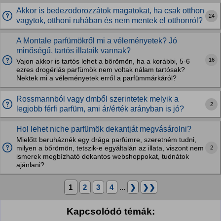
Akkor is bedezodorozzátok magatokat, ha csak otthon
24
vagytok, otthoni ruhában és nem mentek el otthonról?
A Montale parfümökről mi a véleményetek? Jó
minőségű, tartós illataik vannak?
16
Vajon akkor is tartós lehet a bőrömön, ha a korábbi, 5-6
ezres drogériás parfümök nem voltak nálam tartósak?
Nektek mi a véleményetek erről a parfümmárkáról?
Rossmannból vagy dmből szerintetek melyik a
2
legjobb férfi parfüm, ami ár/érték arányban is jó?
Hol lehet niche parfümök dekantját megvásárolni?
Mielőtt beruháznék egy drága parfümre, szeretném tudni,
2
milyen a bőrömön, tetszik-e egyáltalán az illata, viszont nem
ismerek megbízható dekantos webshoppokat, tudnátok
ajánlani?
1
2
3
4
...
❯
❯❯
Kapcsolódó témák: