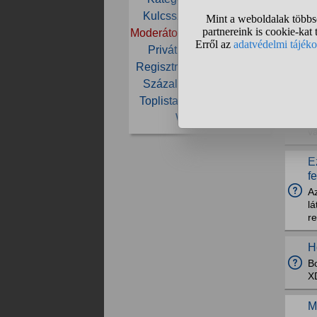
Kulcsszó
Lepontozás
Moderátor
Oldal
Pontozás
M
Privát
Privát üzenet
e
Regisztráció
Szabályzat
Százalék
Szint
Tiltás
M
Toplista
Törlés
Üzenet
Ok
Weboldal
vá
v
E
f
Az
lá
re
H
Bo
X
M