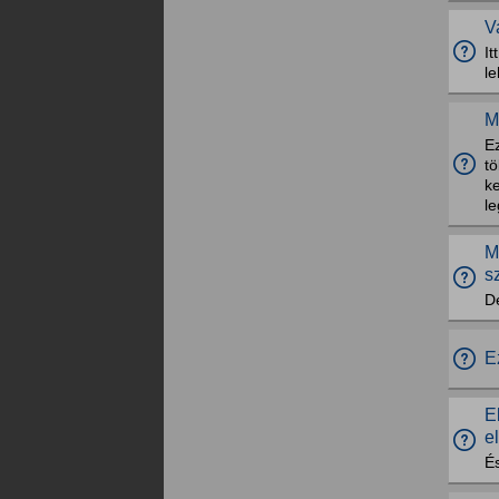
V
I
le
M
E
tö
ke
l
M
s
D
E
E
e
És