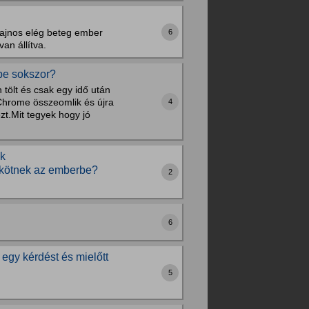
Sajnos elég beteg ember
6
an állítva.
be sokszor?
tölt és csak egy idő után
a Chrome összeomlik és újra
4
zt.Mit tegyek hogy jó
ak
kekötnek az emberbe?
2
6
egy kérdést és mielőtt
5