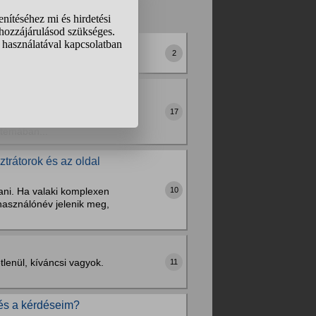
2
étan alig kapsz valódi
17
kája az AI-nak! Itt a
 témában...
trátorok és az oldal
10
tani. Ha valaki komplexen
lhasználónév jelenik meg,
lenül, kíváncsi vagyok.
11
 és a kérdéseim?