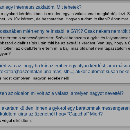
an egy internetes zaklatóm. Mit tehetek?
tt a gyakori kérdésekben is minden egyes válaszomat megkérdőjelezi. 
het, kb 10x kértem, de hajthatatlan. Hogyan tudom itt tiltani? Anonimra v
ostanában miért ennyire instabil a GYK? Csak nekem nem tölt 
zt mértem a sebességteszten: Szóval behozom a gyk-t és folyamatosan 
bbszöri oldalfrissítés után tölti be az aktuális kérdést. Van úgy, hogy 
ll tölteni az oldalt.Nem értem mi a baj, más oldalnál nem tapasztalom e
egyen?
iért van az; hogy ha kiír az ember egy olyan kérdést; ami másn
zokatlan;haszontalan;unalmas; stb...; akkor automatikusan be
e most komolyan; nagyon érdekelne!!!
zen az oldalon mi volt az a válasz, amelyen nagyot nevettél?
l akartam küldeni innen a gyk-rol egy barátomnak messengeren 
lküldtem kiirta az üzenetnél hogy “Captcha!” Miért?
 végul elküldtem.