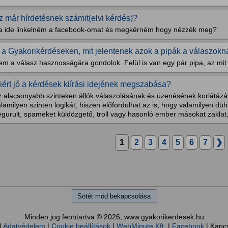
z már hírdetésnek számit(elvi kérdés)?
a ide linkelném a facebook-omat és megkérném hogy nézzék meg?
tt a Gyakorikérdéseken, mit jelentenek azok a pipák a válaszokn
m a válasz hasznosságára gondolok. Felül is van egy pár pipa, az mit 
iért jó a kérdések kiírási idejének megszabása?
z alacsonyabb szinteken állók válaszolásának és üzenésének korlátáz
lamilyen szinten logikát, hiszen előfordulhat az is, hogy valamilyen d
gurult, spameket küldözgető, troll vagy hasonló ember másokat zaklat, 
1
2
3
4
5
6
7
❯
Sötét mód bekapcsolása
Minden jog fenntartva © 2026, www.gyakorikerdesek.hu
|
Adatvédelem
|
Cookie beállítások
|
WebMinute Kft.
|
Facebook
| Kapc