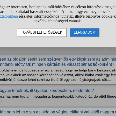
1
2
3
4
5
6
7
❯
ért nem tudok értékelni pár embert?
zen az oldalon
i szükség erre az oldalra az AI megjelenése óta?
, lehet mondani, hogy az AI tévedhet, meg hallucinál. De itt meg konkr
laszt a kérdésedre... Nehogy már ez az oldal legyen a hiteles forráskriti
álaszok jelentős része személyeskedő, egy másik jelentős része meg a
zen az oldalon senki sem szégyenlős egy kicsit sem az adminisz
enntartói előtt? Ők minden kérdést és választ látnak fiókonként?
 oldal jelentős többsége elrejti a nevét, hogy ne tudja bárki beazonosí
tná valakinek az összes kérdését és válaszát, akkor hiába csak egy fe
ndkívül jól össze lehet rakni az illetőről egy személyiségrajzot, sőt,...
ogyan lehetnék, itt Gyakori kérdéseken, moderátor?
cs ha. nem tudtam megadni a, legpontosabb kategóriát, de ettől függet
D
iért nem lehet ezen az oldalon végleg eltiltani valakitől magam