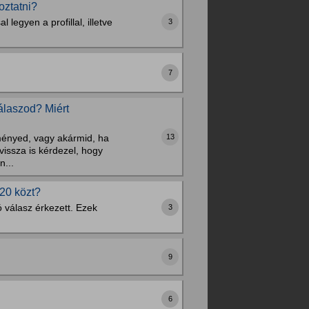
oztatni?
legyen a profillal, illetve
3
7
álaszod? Miért
13
ményed, vagy akármid, ha
vissza is kérdezel, hogy
n...
020 közt?
ó válasz érkezett. Ezek
3
9
6