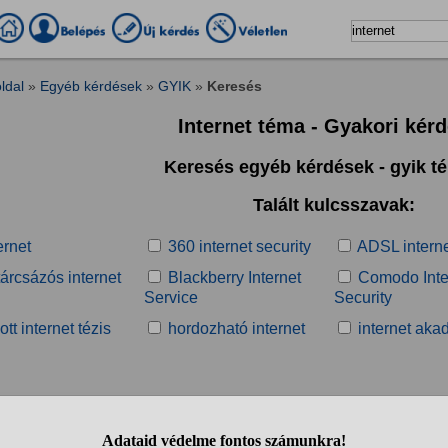
ldal
»
Egyéb kérdések
»
GYIK
»
Keresés
Internet téma - Gyakori kér
Keresés egyéb kérdések - gyik 
Talált kulcsszavak:
ernet
360 internet security
ADSL intern
árcsázós internet
Blackberry Internet
Comodo Inte
Service
Security
ott internet tézis
hordozható internet
internet aka
Talált kérdések: