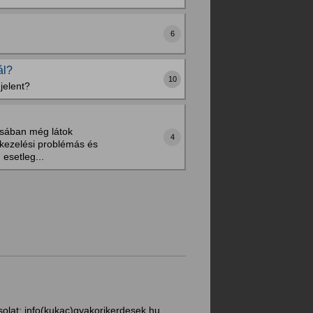
6
ál?
10
jelent?
ásában még látok
4
ühkezelési problémás és
esetleg...
solat:
info(kukac)gyakorikerdesek.hu