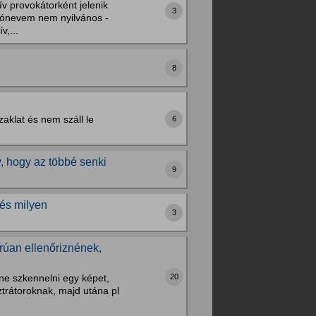
v provokátorként jelenik
3
álónevem nem nyilvános -
v,...
8
zaklat és nem száll le
6
y, hogy az többé senki
9
 és milyen
3
orúan ellenőriznének,
20
ne szkennelni egy képet,
ztrátoroknak, majd utána pl