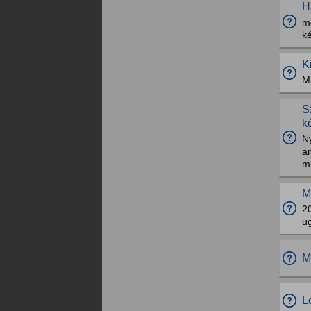
H
me
ké
K
Mi
S
k
N
am
mi
M
20
ug
M
L