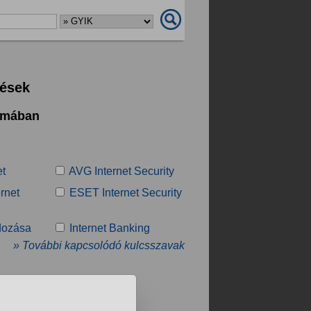
dések
témában
et
AVG Internet Security
rnet
ESET Internet Security
dozása
Internet Banking
» További kapcsolódó kulcsszavak