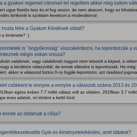
a a gyakori regemet citromail-lel regeltem akkor meg tudom vált
rt ugye fizetős lesz és el fog veszni, de nem akarom, hogy ez kihatással 
rdés törlésnél is szoktam levelezni a moderátorral
i hozta létre a Gyakori Kérdések oldalt?
 a története? :)
zerintetek is "öngyilkosság" visszakérdezni, ha lepontozzák a v
érdeznek mégis sokan vissza?
yilván valakinek, vagy valakiknek nagyon nem tetszett a képed, a véle
úgy a kérdésre válaszoltál, de ennek ellenére is lepontoztak. Ha még 
ért, akkor a válaszod biztos 0-ra fogják lepontozni, azt ráadásul jogosa
iért csökkent le ennyire a ennyire a válaszok száma 2013 és 2
13ban egész évben 7,7 millió válasz volt az oldalon, 2019ban 3,7 milli
ye éves adatok, mi történt a kettő közt.
i ennek az oldalnak a célja?
egemlékezetesebb Gyik-os élményetek/kérdes, amit láttatok?