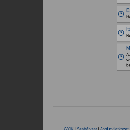
E
H
I
Ne
M
A
va
be
GYIK
|
Szabályzat
|
Jogi nyilatkozat