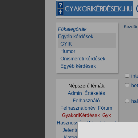
Kezdőo
Főkategóriák
Egyéb kérdések
GYIK
Humor
Önismereti kérdések
Egyéb kérdések
int
bet
Népszerű témák:
Admin
Értékelés
Felhasználó
hal
Felhasználónév
Fórum
GyakoriKérdések
Gyk
Hasznosság
Hiba
Internet
Jelentés
Jogosultság
Kategória
Komment