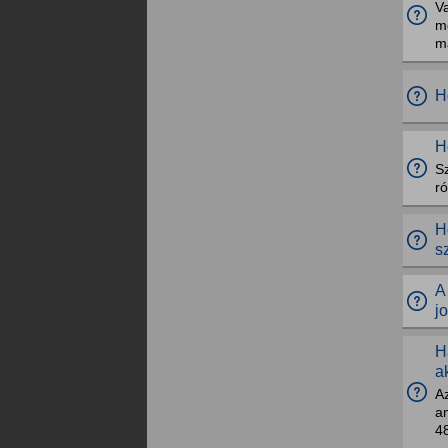
Va
m
má
H
H
Sz
ró
H
s
A
j
H
a
Az
am
48