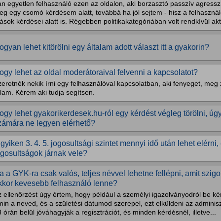
n egyetlen felhasználó ezen az oldalon, aki borzasztó passzív agresszí
eg egy csomó kérdésem alatt, továbbá ha jól sejtem - hisz a felhaszn
sok kérdései alatt is. Régebben politikakategóriában volt rendkívül aktí
ogyan lehet kitörölni egy általam adott választ itt a gyakorin?
ogy lehet az oldal moderátoraival felvenni a kapcsolatot?
eretnék nekik írni egy felhasználóval kapcsolatban, aki fenyeget, meg 
lam. Kérem aki tudja segítsen.
ogy lehet gyakorikerdesek.hu-ról egy kérdést végleg törölni, úg
zámára ne legyen elérhető?
 gyiken 3. 4. 5. jogosultsági szintet mennyi idő után lehet elérni,
ogosultságok járnak vele?
a a GYK-ra csak valós, teljes névvel lehetne fellépni, amit szig
kkor kevesebb felhasználó lenne?
 ellenőrzést úgy értem, hogy például a személyi igazolványodról be ké
in a neved, és a születési dátumod szerepel, ezt elküldeni az adminis
 órán belül jóváhagyják a regisztrációt, és minden kérdésnél, illetve...