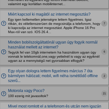
valamint egy korlátlan mobilinternet...
Miért kapcsol ki magától az internet megosztás?
Egy igen kellemetlen jelenségre lettem figyelmes. Igaz
7
ritkán, és véletlenszerüen de megcsinálja a telefonom, hogy
ki kapcsolja az internet megosztást. Apple iPhone 16 Pro
Max-ról van szó. IOS 26.4...
Minden bobilszolgáltatónál ugyan úgy fogyik normál
használat mellett az internet?
6
Tegyük fel van 10gb internetem ha használom ugyan úgy
vonnak le telekomnál,one,vagy yettelnél is vagy az egyiknél
ugyan az a mennyiségű net gyorsabban elfogyik?
Egy olyan dologra lettem figyelmes március 7 óta
bármilyen hálózati; mobil, wifi néha ismétlődő offline
2
szerű...
Motorola vagy Poco?
21
100 ezerig mit javasoltok?
Mivel most romlott el a telefonom és utcán nem igazán