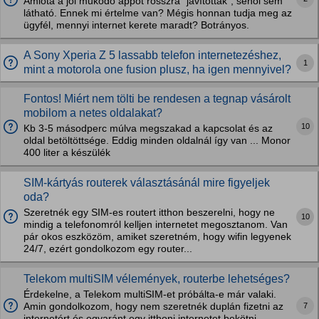
Amióta a jól működő appot rosszra "javították", sehol sem
látható. Ennek mi értelme van? Mégis honnan tudja meg az
ügyfél, mennyi internet kerete maradt? Botrányos.
A Sony Xperia Z 5 lassabb telefon internetezéshez,
1
mint a motorola one fusion plusz, ha igen mennyivel?
Fontos! Miért nem tölti be rendesen a tegnap vásárolt
mobilom a netes oldalakat?
10
Kb 3-5 másodperc múlva megszakad a kapcsolat és az
oldal betöltöttsége. Eddig minden oldalnál így van ... Monor
400 liter a készülék
SIM-kártyás routerek választásánál mire figyeljek
oda?
Szeretnék egy SIM-es routert itthon beszerelni, hogy ne
10
mindig a telefonomról kelljen internetet megosztanom. Van
pár okos eszközöm, amiket szeretném, hogy wifin legyenek
24/7, ezért gondolkozom egy router...
Telekom multiSIM vélemények, routerbe lehetséges?
Érdekelne, a Telekom multiSIM-et próbálta-e már valaki.
7
Amin gondolkozom, hogy nem szeretnék duplán fizetni az
internetért és egyaránt egy itthoni internetet bekötni,