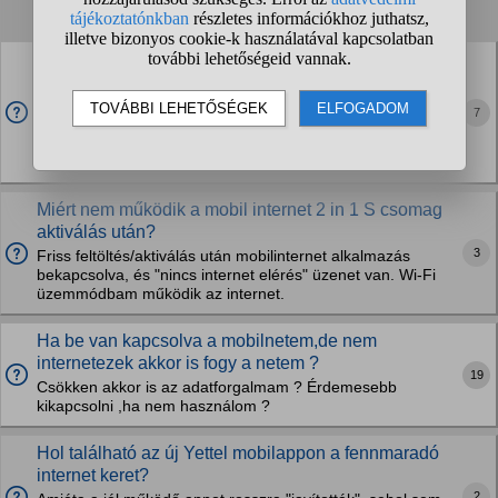
1
2
3
4
...
❯
❯❯
Yettel-nél meddig tart az 5 napos internet előfizetés,
amit az ULNET5 SMS-sel aktiváltam?
Júlis 28-án, szerdán küldtem el az SMS-t, este 21:29-kor.
7
Kaptam rendesen válasz SMS-t is szinte azonnal, hogy
aktiválták a szolgáltatást. De vajon meddig fog tartani? Oké,
hogy 5 napig, de az a pár óra is...
Miért nem működik a mobil internet 2 in 1 S csomag
aktiválás után?
3
Friss feltöltés/aktiválás után mobilinternet alkalmazás
bekapcsolva, és "nincs internet elérés" üzenet van. Wi-Fi
üzemmódbam működik az internet.
Ha be van kapcsolva a mobilnetem,de nem
internetezek akkor is fogy a netem ?
19
Csökken akkor is az adatforgalmam ? Érdemesebb
kikapcsolni ,ha nem használom ?
Hol található az új Yettel mobilappon a fennmaradó
internet keret?
2