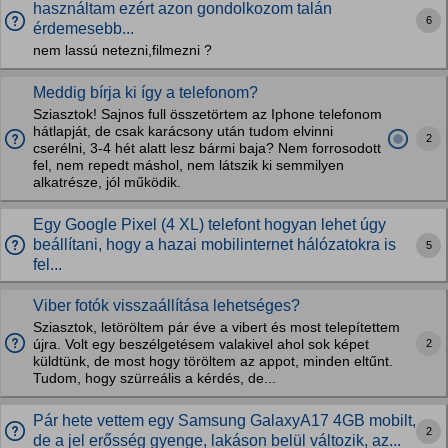
használtam ezért azon gondolkozom talán
6
érdemesebb...
nem lassú netezni,filmezni ?
Meddig bírja ki így a telefonom?
Sziasztok! Sajnos full összetörtem az Iphone telefonom
hátlapját, de csak karácsony után tudom elvinni
2
cserélni, 3-4 hét alatt lesz bármi baja? Nem forrosodott
fel, nem repedt máshol, nem látszik ki semmilyen
alkatrésze, jól működik.
Egy Google Pixel (4 XL) telefont hogyan lehet úgy
beállítani, hogy a hazai mobilinternet hálózatokra is
5
fel...
Viber fotók visszaállítása lehetséges?
Sziasztok, letöröltem pár éve a vibert és most telepítettem
2
újra. Volt egy beszélgetésem valakivel ahol sok képet
küldtünk, de most hogy töröltem az appot, minden eltűnt.
Tudom, hogy szürreális a kérdés, de...
Pár hete vettem egy Samsung GalaxyA17 4GB mobilt,
2
de a jel erősség gyenge, lakáson belül változik, az...