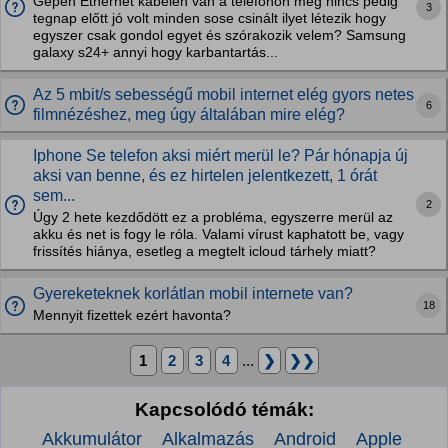
Gépen Ethernet kábelen van a telefonon meg nincs pedig
3
tegnap előtt jó volt minden sose csinált ilyet létezik hogy
egyszer csak gondol egyet és szórakozik velem? Samsung
galaxy s24+ annyi hogy karbantartás...
Az 5 mbit/s sebességű mobil internet elég gyors netes
6
filmnézéshez, meg úgy általában mire elég?
Iphone Se telefon aksi miért merül le? Pár hónapja új
aksi van benne, és ez hirtelen jelentkezett, 1 órát
sem...
2
Úgy 2 hete kezdődött ez a probléma, egyszerre merül az
akku és net is fogy le róla. Valami vírust kaphatott be, vagy
frissítés hiánya, esetleg a megtelt icloud tárhely miatt?
Gyereketeknek korlátlan mobil internete van?
18
Mennyit fizettek ezért havonta?
1
2
3
4
...
❯
❯❯
Kapcsolódó témák:
Akkumulátor
Alkalmazás
Android
Apple