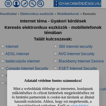
Kezdőoldal
»
Elektronikus eszközök
»
Mobiltelefonok
»
Keresés
Internet téma - Gyakori kérdések
Keresés elektronikus eszközök - mobiltelefonok
témában
Talált kulcsszavak:
internet
360 internet security
ADSL internet
AVG Internet Security
betárcsázós internet
Blackberry Internet Service
Comodo Internet Security
ESET Internet Security
halott internet tézis
hordozható internet
internet akadozása
Internet Banking
» További kapcsolódó kulcsszavak
Talált kérdések: