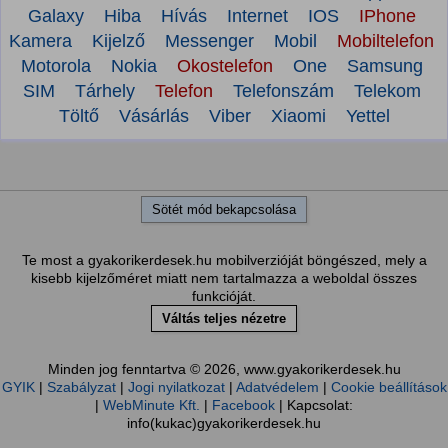
Galaxy
Hiba
Hívás
Internet
IOS
IPhone
Kamera
Kijelző
Messenger
Mobil
Mobiltelefon
Motorola
Nokia
Okostelefon
One
Samsung
SIM
Tárhely
Telefon
Telefonszám
Telekom
Töltő
Vásárlás
Viber
Xiaomi
Yettel
Sötét mód bekapcsolása
Te most a gyakorikerdesek.hu mobilverzióját böngészed, mely a
kisebb kijelzőméret miatt nem tartalmazza a weboldal összes
funkcióját.
Váltás teljes nézetre
Minden jog fenntartva © 2026, www.gyakorikerdesek.hu
GYIK
|
Szabályzat
|
Jogi nyilatkozat
|
Adatvédelem
|
Cookie beállítások
|
WebMinute Kft.
|
Facebook
| Kapcsolat:
info(kukac)gyakorikerdesek.hu