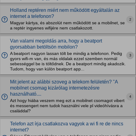
Holland reptéren miért nem működött egyáltalán az
internet a telefonon?
2
Magyar kártya, és abszolút nem működött se a mobilnet, se
a reptér ingyenes wifijére nem csatlakozott.
Van valami megoldás arra, hogy a beatport
gyorsabban betöltsön mobilon?
A beatport nagyon lassan tölt be mindig a telefonon. Pedig
3
gyors wifi-m van, és más oldalak ezzel szemben normál
sebességgel be is töltődnek. De a beatport mindig akadozik.
Tudom, hogy van külön beatport app...
Mit jelent az alábbi szoveg a telekom felületén? "A
mobilnet csomag kizárólag internetezésre
használható....
4
Azt hogy hiába veszem meg ezt a mobilnet csomagot vibert
és messengert nem tudok használni vele pl videóhívásra a
családdal?
Telefon azt írja csatlakozva vagyok a wi fi re de nincs
internet?