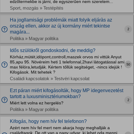
edzőtermekbe is járni, de egyszerűen nem szeretem...
Sport, mozgás » Testépítés
Ha jogllamisági problémák miatt folyik eljáràs az
ország ellen, akkor az új kormány miért tekintse
2
magára...
Politika » Magyar politika
Idős szülökről gondoskodni, de meddig?
Kórház,mütét,idöpont,controll,maszek orvos mi vittük Anyut
85,apu 95. Növéreim heti 1 telefonnal,2havi làtogatással ami
50
max félóra,letudják. Kértem tőllük segitséget, -nincs idejük !
Kifogások. Mit tehetek ?
Családi kapcsolatok » Testvéri kapcsolat
Ezt páran miért kifogásolták, hogy MP idegenvezetést
tartott a luxusminisztériumokban?
2
Miért lett volna ez hergelés?
Politika » Magyar politika
Kifogás, hogy nem hív fel telefonon?
Azért nem hív fel mert nem akarja hogy meghallják a
családtagok. De ott van a nagy udvar, ki lehet oda menni.