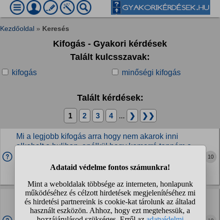
Kezdőoldal
»
Keresés
Kifogás - Gyakori kérdések
Talált kulcsszavak:
kifogás
minőségi kifogás
Talált kérdések:
1
2
3
4
...
❯
❯❯
Mi a legjobb kifogás arra hogy nem akarok inni
alkoholt a buliban, anélkül hogy komorrá tenném a
buli hangulatot?
10
Én józanul érzem jól magam
Kultúra és közösség » Szokások, etikett
Ha Suzuki SX4-et szeretnék venni, kifogástalan
állapotút, akkor mennyi lehet a reális piaci ára?
Mert a hahun van 500-tól egészen 3 millióig. A kilométer