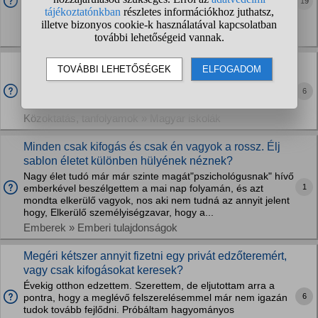
19
nem zavar, csk legyen jó. Benzineset szeretnek. Ezek kb 20
éves autók.
Közlekedés » Autók, motorok
Kifogásolhatja valaki?
Tanév végén, vagy mondjuk ballagás miatt, egy szaktanár
ajándékozhat-e az ő tárgyából kiemelkedő néhány diáknak
6
jutalomkönyveket a saját otthoni könyvtárából?
Közoktatás, tanfolyamok » Magyar iskolák
Minden csak kifogás és csak én vagyok a rossz. Élj
sablon életet különben hülyének néznek?
Nagy élet tudó már már szinte magát"pszichológusnak" hívő
1
emberkével beszélgettem a mai nap folyamán, és azt
mondta elkerülő vagyok, nos aki nem tudná az annyit jelent
hogy, Elkerülő személyiségzavar, hogy a...
Emberek » Emberi tulajdonságok
Megéri kétszer annyit fizetni egy privát edzőteremért,
vagy csak kifogásokat keresek?
Évekig otthon edzettem. Szerettem, de eljutottam arra a
6
pontra, hogy a meglévő felszerelésemmel már nem igazán
tudok tovább fejlődni. Próbáltam hagyományos