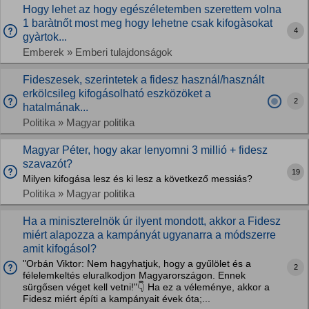
Hogy lehet az hogy egészéletemben szerettem volna
1 baràtnőt most meg hogy lehetne csak kifogàsokat
4
gyàrtok...
Emberek » Emberi tulajdonságok
Fideszesek, szerintetek a fidesz használ/használt
erkölcsileg kifogásolható eszközöket a
2
hatalmának...
Politika » Magyar politika
Magyar Péter, hogy akar lenyomni 3 millió + fidesz
szavazót?
19
Milyen kifogása lesz és ki lesz a következő messiás?
Politika » Magyar politika
Ha a miniszterelnök úr ilyent mondott, akkor a Fidesz
miért alapozza a kampányát ugyanarra a módszerre
amit kifogásol?
"Orbán Viktor: Nem hagyhatjuk, hogy a gyűlölet és a
2
félelemkeltés eluralkodjon Magyarországon. Ennek
sürgősen véget kell vetni!"👇 Ha ez a véleménye, akkor a
Fidesz miért építi a kampányait évek óta;...