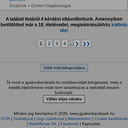
Emberek » Emberi tulajdonságok
A találati listáról 4 kérdést eltávolítottunk. Amennyiben
betöltötted már a 18. életévedet, megtekintésükhöz
kattints
ide!
1
2
3
4
...
❯
❯❯
Sötét mód bekapcsolása
Te most a gyakorikerdesek.hu mobilverzióját böngészed, mely a
kisebb kijelzőméret miatt nem tartalmazza a weboldal összes
funkcióját.
Váltás teljes nézetre
Minden jog fenntartva © 2026, www.gyakorikerdesek.hu
GYIK
|
Szabályzat
|
Jogi nyilatkozat
|
Adatvédelem
|
Cookie beállítások
|
WebMinute Kft.
|
Facebook
| Kapcsolat: