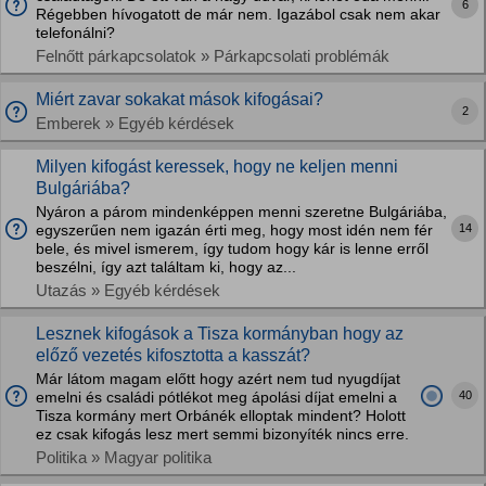
6
Régebben hívogatott de már nem. Igazábol csak nem akar
telefonálni?
Felnőtt párkapcsolatok » Párkapcsolati problémák
Miért zavar sokakat mások kifogásai?
2
Emberek » Egyéb kérdések
Milyen kifogást keressek, hogy ne keljen menni
Bulgáriába?
Nyáron a párom mindenképpen menni szeretne Bulgáriába,
14
egyszerűen nem igazán érti meg, hogy most idén nem fér
bele, és mivel ismerem, így tudom hogy kár is lenne erről
beszélni, így azt találtam ki, hogy az...
Utazás » Egyéb kérdések
Lesznek kifogások a Tisza kormányban hogy az
előző vezetés kifosztotta a kasszát?
Már látom magam előtt hogy azért nem tud nyugdíjat
40
emelni és családi pótlékot meg ápolási díjat emelni a
Tisza kormány mert Orbánék elloptak mindent? Holott
ez csak kifogás lesz mert semmi bizonyíték nincs erre.
Politika » Magyar politika