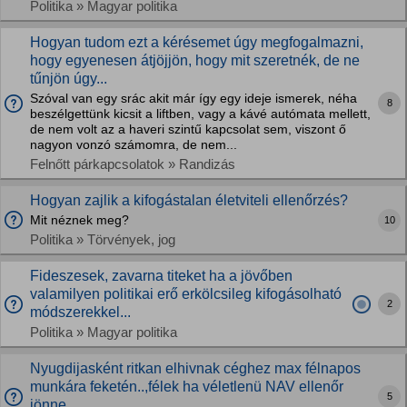
Politika » Magyar politika
Hogyan tudom ezt a kérésemet úgy megfogalmazni,
hogy egyenesen átjöjjön, hogy mit szeretnék, de ne
tűnjön úgy...
Szóval van egy srác akit már így egy ideje ismerek, néha
8
beszélgettünk kicsit a liftben, vagy a kávé autómata mellett,
de nem volt az a haveri szintű kapcsolat sem, viszont ő
nagyon vonzó számomra, de nem...
Felnőtt párkapcsolatok » Randizás
Hogyan zajlik a kifogástalan életviteli ellenőrzés?
Mit néznek meg?
10
Politika » Törvények, jog
Fideszesek, zavarna titeket ha a jövőben
valamilyen politikai erő erkölcsileg kifogásolható
2
módszerekkel...
Politika » Magyar politika
Nyugdijasként ritkan elhivnak céghez max félnapos
munkára feketén..,félek ha véletlenü NAV ellenőr
5
jönne,...