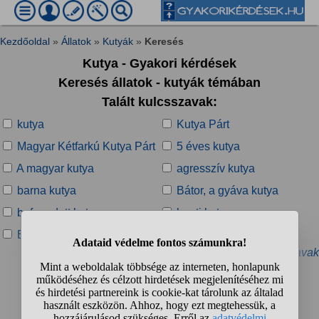
Kezdőoldal
»
Állatok
»
Kutyák
»
Keresés
Kutya - Gyakori kérdések
Keresés állatok - kutyák témában
Talált kulcsszavak:
kutya
Kutya Párt
Magyar Kétfarkú Kutya Párt
5 éves kutya
A magyar kutya
agresszív kutya
barna kutya
Bátor, a gyáva kutya
befogadott kutya
benti kutya
Bernáthegyi kutya
beszélő kutya
» További kapcsolódó kulcsszavak
Talált kérdések:
1
2
3
4
...
❯
❯❯