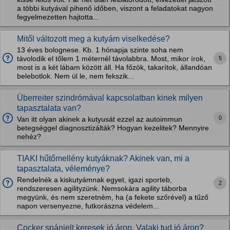
a többi kutyával pihenő időben, viszont a feladatokat nagyon
fegyelmezetten hajtotta...
Mitől változott meg a kutyám viselkedése?
13 éves bolognese. Kb. 1 hónapja szinte soha nem
5
távolodik el tőlem 1 méternél távolabbra. Most, mikor írok,
most is a két lábam között áll. Ha főzök, takarítok, állandóan
belebotlok. Nem ül le, nem fekszik...
Überreiter szindrómával kapcsolatban kinek milyen
tapasztalata van?
0
Van itt olyan akinek a kutyusát ezzel az autoimmun
betegséggel diagnosztizálták? Hogyan kezelitek? Mennyire
nehéz?
TIAKI hűtőmellény kutyáknak? Akinek van, mi a
tapasztalata, véleménye?
Rendelnék a kiskutyámnak egyet, igazi sporteb,
2
rendszeresen agilityzünk. Nemsokára agility táborba
megyünk, és nem szeretném, ha (a fekete szőrével) a tűző
napon versenyezne, futkorászna védelem...
Cocker spánielt keresek jó áron. Valaki tud jó áron?