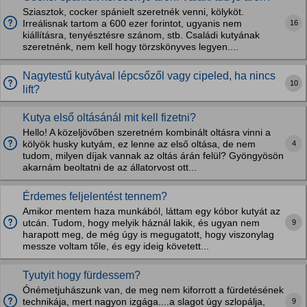
Sziasztok, cocker spánielt szeretnék venni, kölyköt.
16
Irreálisnak tartom a 600 ezer forintot, ugyanis nem
kiállításra, tenyésztésre szánom, stb. Családi kutyának
szeretnénk, nem kell hogy törzskönyves legyen....
Nagytestű kutyával lépcsőzől vagy cipeled, ha nincs
10
lift?
Kutya első oltásánál mit kell fizetni?
Hello! A közeljövőben szeretném kombinált oltásra vinni a
4
kölyök husky kutyám, ez lenne az első oltása, de nem
tudom, milyen díjak vannak az oltás árán felül? Gyöngyösön
akarnám beoltatni de az állatorvost ott...
Érdemes feljelentést tennem?
Amikor mentem haza munkából, láttam egy kóbor kutyát az
9
utcán. Tudom, hogy melyik háznál lakik, és ugyan nem
harapott meg, de még úgy is megugatott, hogy viszonylag
messze voltam tőle, és egy ideig követett...
Tyutyit hogy fürdessem?
Ónémetjuhászunk van, de meg nem kiforrott a fürdetésének
9
technikája, mert nagyon izgága....a slagot úgy szlopálja,