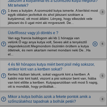
Játszom a kutyámmal és a szomszéd kutya megőrül?
Mit tehetek?
1 éves a kutyám. A szomszéd kutya ismerte. A kerítést most
3
egyik oldalon javítottuk és ahol játszani szoktam a
kutyámmal, ott most átlátni. Lényeg, hogy elkezdek vele
játszani és ő ugat mint aki mrgveszett. De...
Üdv!Rossz vagy jó döntés e ?
Van egy francia buldogom aki kb 1 hónapja van
velünk.Ő egy anya kutya volt, 5eves akit a tenyésztő
6
elajandekozott.Megmondom őszintén örültem a kutya
ötletnek, és nem akartam nemet mondani neki De...Ha
el...
4 és fél hónapos kutya miért bent pisil még sokszor,
amikor kint van a kertben sokat?
Kertes házban lakunk, sokat vagyunk kint a kertben. A
5
kakilni már kint kakil, viszont a pisi sokszor bent van, hiába
van kint előtte a kertben. Kutyapanzióban volt most 5 napig,
ott is mondták, hogy próbáltak...
Mikor a kutya bolhás azok a fekete pontok amik a
8
szőrszálakhoz tapadnak a bolhák petéi?