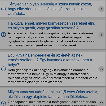
Tényleg van olyan jelenség a szuka kutyák között,
hogy elkezdenek plüss állattal játszani, amikor
4
családot...
Ha kutya lennél, milyen környezetben szeretnél élni,
és milyen gazdit, vagy gazdikat szeretnél?
Azt szeretnéd, ha sokat simogatnának, kényeztetetnének,
6
babusgatnának, vagy azt ha többet lehetnél egyedül és
nyugton hagynának? Foglalkoznának veled akkor is, csak
nem annyit, és a gyerekek se dögönyöznének,...
Egy kutya ha emberekkel éli az életét az neki
természetellenes? Egy kutyának a természetben a
helye?
16
Nem gondoljátok azt hogy egy kutyának az erdőben a
természetben a helye? Úgy mint ahogy a medvének a
rókának vagy az őznek is a természetben az erdőben van a
természetes élőhelye nem az ember...
Milyen tanácsot tudnál adni, ha 1,5 éves Óriás uszkár,
aki túl van egy alapfokú tanfolyamon tökéletes...
7 hónaposan kezdtem vele a tanfolyamot, akkor bátortalan,
12
kissé félős volt. Pár hét után felbátorodott, élvezettel játszott