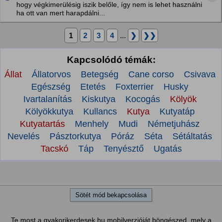
hogy végkimerülésig iszik belőle, így nem is lehet használni
ha ott van mert harapdálni...
1
2
3
4
...
❯
❯❯
Kapcsolódó témák:
Állat
Állatorvos
Betegség
Cane corso
Csivava
Egészség
Etetés
Foxterrier
Husky
Ivartalanítás
Kiskutya
Kocogás
Kölyök
Kölyökkutya
Kullancs
Kutya
Kutyatáp
Kutyatartás
Menhely
Mudi
Németjuhász
Nevelés
Pásztorkutya
Póráz
Séta
Sétáltatás
Tacskó
Táp
Tenyésztő
Ugatás
Sötét mód bekapcsolása
Te most a gyakorikerdesek.hu mobilverzióját böngészed, mely a