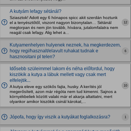
A kutyám lefagy sétánál?
Sziasztok! Adott egy 6 hónapos spicc akit szerdán hoztunk
12
el a tenyésztőtől, viszont nagyon bizonytalan… Sétánál
megtorpan és nem jön tovább, hívásra, jutalomfalatra nem
reagál csak lefagy. Alig lehet a...
Kutyamenhelyen hulyenek neznek, ha megkerdezem,
hogy regi/hasznalt/elavult ruhakat tudnak e
6
hasznositani pl telen?
Idősebb szüleimmel lakom és néha előfordul, hogy
kiszökik a kutya a lábuk mellett vagy csak mert
elfelejtik...
10
A kutya eleve egy szökős fajta, husky. A kerítés jól
megerősített, azon már régóta nem tud kimenni. Sajnos a
környékbeliek között valaki már el akarja altattatni, mert
olyankor amikor kiszökik csinál károkat,...
Jópofa, hogy így viszik a kutyákat foglalkozásra?
1