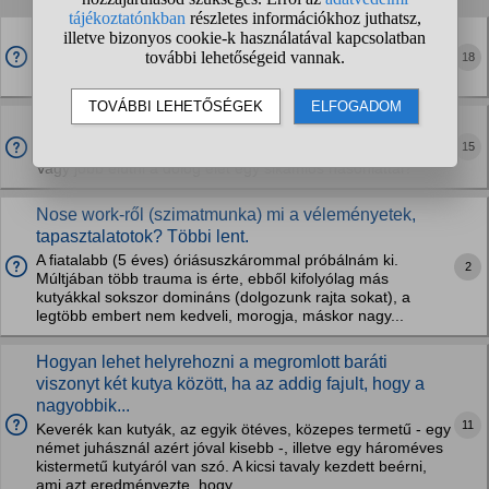
Lakatlan ingatlan területén lévő doglott kutyát ami
bűzlik ha bejelentem nekem kell fizetni a szállítási
18
költséget?
Ha a kankutyám illetlen helyeken szagolgatja a
szomszéd lány szukáját, akkor illik elnézést kérni?
15
Vagy jobb elütni a dolog élét egy sikamlós hasonlattal?
Nose work-ről (szimatmunka) mi a véleményetek,
tapasztalatotok? Többi lent.
A fiatalabb (5 éves) óriásuszkárommal próbálnám ki.
2
Múltjában több trauma is érte, ebből kifolyólag más
kutyákkal sokszor domináns (dolgozunk rajta sokat), a
legtöbb embert nem kedveli, morogja, máskor nagy...
Hogyan lehet helyrehozni a megromlott baráti
viszonyt két kutya között, ha az addig fajult, hogy a
nagyobbik...
11
Keverék kan kutyák, az egyik ötéves, közepes termetű - egy
német juhásznál azért jóval kisebb -, illetve egy hároméves
kistermetű kutyáról van szó. A kicsi tavaly kezdett beérni,
ami azt eredményezte, hogy...