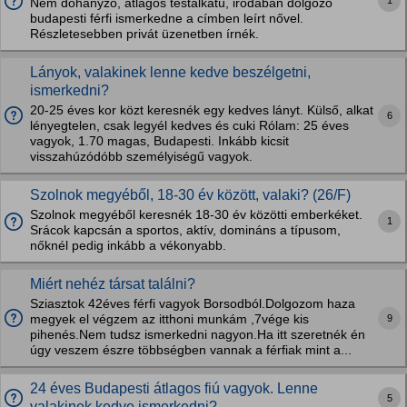
1
Nem dohányzó, átlagos testalkatú, irodában dolgozó
budapesti férfi ismerkedne a címben leírt nővel.
Részletesebben privát üzenetben írnék.
Lányok, valakinek lenne kedve beszélgetni,
ismerkedni?
20-25 éves kor közt keresnék egy kedves lányt. Külső, alkat
6
lényegtelen, csak legyél kedves és cuki Rólam: 25 éves
vagyok, 1.70 magas, Budapesti. Inkább kicsit
visszahúzódóbb személyiségű vagyok.
Szolnok megyéből, 18-30 év között, valaki? (26/F)
Szolnok megyéből keresnék 18-30 év közötti emberkéket.
1
Srácok kapcsán a sportos, aktív, domináns a típusom,
nőknél pedig inkább a vékonyabb.
Miért nehéz társat találni?
Sziasztok 42éves férfi vagyok Borsodból.Dolgozom haza
9
megyek el végzem az itthoni munkám ,7vége kis
pihenés.Nem tudsz ismerkedni nagyon.Ha itt szeretnék én
úgy veszem észre többségben vannak a férfiak mint a...
24 éves Budapesti átlagos fiú vagyok. Lenne
5
valakinek kedve ismerkedni?