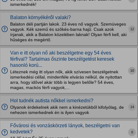
ismerkednék!
Balaton környékéről valaki?
Balaton déli partján lakok. 23 éves nő vagyok. Szemüveges
12
vagyok. Kék szemű és szőkés-barna hajű. Csak azok
írjanak, akik a Balaton közelében laknak! Olyan férfi kell, aki
hűséges és megértő.
Van e itt olyan nő aki beszélgetne egy 54 éves
férfival? Tartalmas őszinte beszélgetést keresek
hasonló korú...
10
Léteznek még itt olyan nők, akik szívesen beszélgetnek
ismerkedési céllal, mindenféle elvárás nélkül, de nyitottan
arra, hogy idővel akár több is legyen belőle? 54 éves,
magas, mackós férfi vagyok,...
Hol tudnék autista nőkkel ismerkedni?
14
Olyanok érdekelnek akik nem a kinézetükből kifolyólag, de
nehezen ismerkednek én is ilyen vagyok
Fővárosi és vonzáskörzeti lányok, beszélgetni van
kedvetek?
0