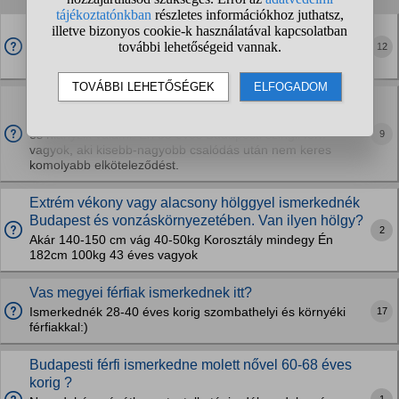
Lányok vélemény?
12
20F. 193 magas vagyok. Írjatok, vagy privátba cserélünk
snap-et vagy instát.
Van itt olyan nő aki diszkrét viszonyt keres?
Arra gondolok, hogy rossz a házasság vagy válófélben van
9
és hiányzik valami. Én 35 éves Budapesti szingli férfi
vagyok, aki kisebb-nagyobb csalódás után nem keres
komolyabb elköteleződést.
Extrém vékony vagy alacsony hölggyel ismerkednék
Budapest és vonzáskörnyezetében. Van ilyen hölgy?
2
Akár 140-150 cm vág 40-50kg Korosztály mindegy Én
182cm 100kg 43 éves vagyok
Vas megyei férfiak ismerkednek itt?
17
Ismerkednék 28-40 éves korig szombathelyi és környéki
férfiakkal:)
Budapesti férfi ismerkedne molett nővel 60-68 éves
korig ?