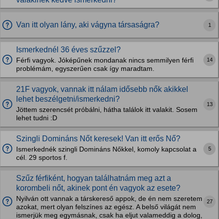
Van itt olyan lány, aki vágyna társaságra?
1
Ismerkednél 36 éves szűzzel?
14
Férfi vagyok. Jóképűnek mondanak nincs semmilyen férfi
problémám, egyszerűen csak így maradtam.
21F vagyok, vannak itt nálam idősebb nők akikkel
lehet beszélgetni/ismerkedni?
13
Jöttem szerencsét próbálni, hátha találok itt valakit. Sosem
lehet tudni :D
Szingli Domináns Nőt keresek! Van itt erős Nő?
5
Ismerkednék szingli Domináns Nőkkel, komoly kapcsolat a
cél. 29 sportos f.
Szűz férfiként, hogyan találhatnám meg azt a
korombeli nőt, akinek pont én vagyok az esete?
Nyilván ott vannak a társkereső appok, de én nem szeretem
27
azokat, mert olyan felszínes az egész. A belső világát nem
ismerjük meg egymásnak, csak ha eljut valameddig a dolog,