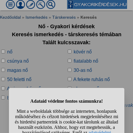
Kezdőoldal
»
Ismerkedés
»
Társkeresés
»
Keresés
Nő - Gyakori kérdések
Keresés ismerkedés - társkeresés témában
Talált kulcsszavak:
nő
kövér nő
csúnya nő
fiatalabb nő
magas nő
30-as nő
50 feletti nő
A fekete ruhás nő
A piros ruhás nő
alacsony nő
biszexuális nő
csábító nő
» További kapcsolódó kulcsszavak
Talált kérdések:
1
2
3
4
...
❯
❯❯