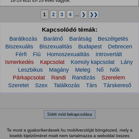
18-25 közt Én 25 éves vagyok.
1
2
3
4
...
❯
❯❯
Kapcsolódó témák:
Barátkozás
Barátnő
Barátság
Beszélgetés
Biszexuális
Biszexualitás
Budapest
Debrecen
Férfi
Fiú
Homoszexualitás
Introvertált
Ismerkedés
Kapcsolat
Komoly kapcsolat
Lány
Leszbikus
Magány
Meleg
Nő
Nők
Párkapcsolat
Randi
Randizás
Szerelem
Szeretet
Szex
Találkozás
Társ
Társkereső
Sötét mód bekapcsolása
Te most a gyakorikerdesek.hu mobilverzióját böngészed, mely a
kisebb kijelzőméret miatt nem tartalmazza a weboldal összes