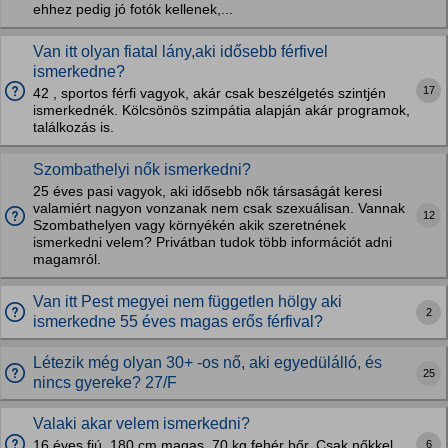
ehhez pedig jó fotók kellenek,...
Van itt olyan fiatal lány,aki idősebb férfivel
ismerkedne?
17
42 , sportos férfi vagyok, akár csak beszélgetés szintjén
ismerkednék. Kölcsönös szimpátia alapján akár programok,
találkozás is.
Szombathelyi nők ismerkedni?
25 éves pasi vagyok, aki idősebb nők társaságát keresi
valamiért nagyon vonzanak nem csak szexuálisan. Vannak
12
Szombathelyen vagy környékén akik szeretnének
ismerkedni velem? Privátban tudok több információt adni
magamról.
Van itt Pest megyei nem független hölgy aki
2
ismerkedne 55 éves magas erős férfival?
Létezik még olyan 30+ -os nő, aki egyedülálló, és
25
nincs gyereke? 27/F
Valaki akar velem ismerkedni?
6
16 éves fiú, 180 cm magas, 70 kg fehér bőr. Csak nőkkel