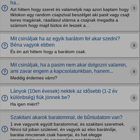
ha...
3
Azt hittem hogy szeret és valamelyik nap azon kaptam hogy
tiktokon egy random csajszival beszélget aki pasit vagy csajt
keres magának, ráadásul utánna a csajnak megadta a
számom hogy majd biztos én leszek a...
Mit csináljak ha az egyik barátom fel akar szedni?
Béna vagyok ebben
9
És én azt hittem hogy a barátom csak.
Mit csináljak, ha a pasim nem akar dolgozni valamin,
ami zavar engem a kapcsolatunkban, hanem...
8
Meddig érdemes várni?
Lányok (10en évesek) nektek az idősebb (1-2 év
különbség) fiúk jönnek be?
6
Ha igen miért?
Szakitani akarok baratommal, de bűntudatom van?
1 eve vagyunk együtt baratommal, és szakitani szeretnek.
5
Nincs túl joban szüleivel, én vagyok az elso barátnője,
barátai nincsenek csak haverjai, és hat elegge