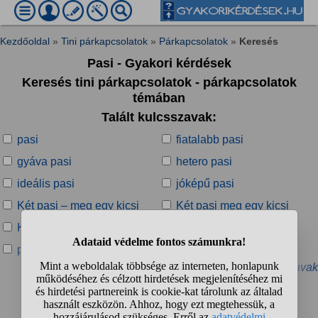
Kezdőoldal
»
Tini párkapcsolatok
»
Párkapcsolatok
»
Keresés
Pasi - Gyakori kérdések
Keresés tini párkapcsolatok - párkapcsolatok
témában
Talált kulcsszavak:
pasi
fiatalabb pasi
gyáva pasi
hetero pasi
ideális pasi
jóképű pasi
Két pasi – meg egy kicsi
Két pasi meg egy kicsi
Kigyurt pasi
öltönyös pasi
pasi logika
pasi nélkül
» További kapcsolódó kulcsszavak
Talált kérdések: