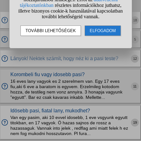
1
2
3
4
...
❯
❯❯
Magas iqval rendelkező pasik, nektek mik az
18
elvárásaitok,barátnő terén?
Honnan lehet tudni ha a pasi csak azért nem utasít
5
vissza mert tetszik neki hogy bejön nekem?
Lányok! Nektek számít, hogy néz ki a pasi teste?
12
Korombeli fiu vagy idosebb pasi?
16 eves lany vagyok es 2 szerelmem van. Egy 17 eves
11
fiu,aki 6 eve a baratom is egyvem. Erzelmileg kotodom
hozza, de testileg nem vonz annyira. 3 honapja vagyunk
"egyutt". Bar ez csak kavaras inkabb. Mellette...
Idösebb pasi, fiatal lany, mukodhet?
Van egy pasim, aki 10 evvel idosebb, 1 eve vsgyunk egyutt
19
titokban, en 17 vagyok. Ö hazas sajnos de rossz a
hazassaguk. Vannak into jelek , redflag ami miatt felek h ez
nem fog mukodni hosszutavon. Pl fura...