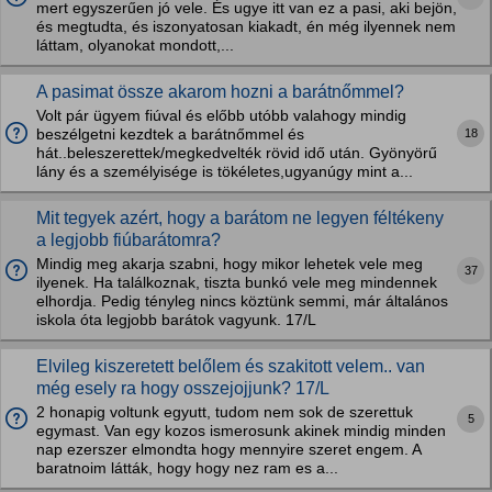
mert egyszerűen jó vele. És ugye itt van ez a pasi, aki bejön,
és megtudta, és iszonyatosan kiakadt, én még ilyennek nem
láttam, olyanokat mondott,...
A pasimat össze akarom hozni a barátnőmmel?
Volt pár ügyem fiúval és előbb utóbb valahogy mindig
18
beszélgetni kezdtek a barátnőmmel és
hát..beleszerettek/megkedvelték rövid idő után. Gyönyörű
lány és a személyisége is tökéletes,ugyanúgy mint a...
Mit tegyek azért, hogy a barátom ne legyen féltékeny
a legjobb fiúbarátomra?
Mindig meg akarja szabni, hogy mikor lehetek vele meg
37
ilyenek. Ha találkoznak, tiszta bunkó vele meg mindennek
elhordja. Pedig tényleg nincs köztünk semmi, már általános
iskola óta legjobb barátok vagyunk. 17/L
Elvileg kiszeretett belőlem és szakitott velem.. van
még esely ra hogy osszejojjunk? 17/L
2 honapig voltunk egyutt, tudom nem sok de szerettuk
5
egymast. Van egy kozos ismerosunk akinek mindig minden
nap ezerszer elmondta hogy mennyire szeret engem. A
baratnoim látták, hogy hogy nez ram es a...