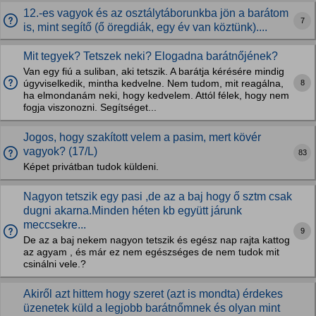
12.-es vagyok és az osztálytáborunkba jön a barátom
7
is, mint segítő (ő öregdiák, egy év van köztünk)....
Mit tegyek? Tetszek neki? Elogadna barátnőjének?
Van egy fiú a suliban, aki tetszik. A barátja kérésére mindig
8
úgyviselkedik, mintha kedvelne. Nem tudom, mit reagálna,
ha elmondanám neki, hogy kedvelem. Attól félek, hogy nem
fogja viszonozni. Segítséget...
Jogos, hogy szakított velem a pasim, mert kövér
vagyok? (17/L)
83
Képet privátban tudok küldeni.
Nagyon tetszik egy pasi ,de az a baj hogy ő sztm csak
dugni akarna.Minden héten kb együtt járunk
meccsekre...
9
De az a baj nekem nagyon tetszik és egész nap rajta kattog
az agyam , és már ez nem egészséges de nem tudok mit
csinálni vele.?
Akiről azt hittem hogy szeret (azt is mondta) érdekes
üzenetek küld a legjobb barátnőmnek és olyan mint