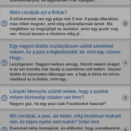
szeretethiányos, de egyszerűen mar fojtogató...
Miért csinálják ezt a férfiak?
A nővéremnek van egy párja már 5 éve. A pasija állandóan
22
más nőket megnéz, amit eleg udvariatlannak tartok. Ma
megláttam az öngyújtóját az asztalon, amin egy pucér csaj
van. Hozzá teszem a nővérem elég jó...
Egy nagyon büdös osztálytársam vallott szerelmet
nekem. Az a pasi a legbüdösebb, kb. mint egy csöves.
Hogy...
9
Leszögezem: Nagyon kedves amúgy. Hozott nekem virágot
is és azt mondta már tavaly is szerelmes volt belém. Viszont
büdös és iszonyatos lábszaga van, a haja is béna és zsíros,
ráadásul az is büdös, mint egy...
Lányok! Mennyire számít nektek, hogy a pasitok
milyen közösségi oldalon van fenn?
5
Nagyon gáz, ha egy pasi csak Facebookot használ?
Mit csináljak, a pasi, aki bejön, elég brutálisan kiakadt
rám, és köpni-nyelni nem tudok? Sztori lent.
Exemmel néha összejárok, és előfordul, hogy szeretkezünk,
8