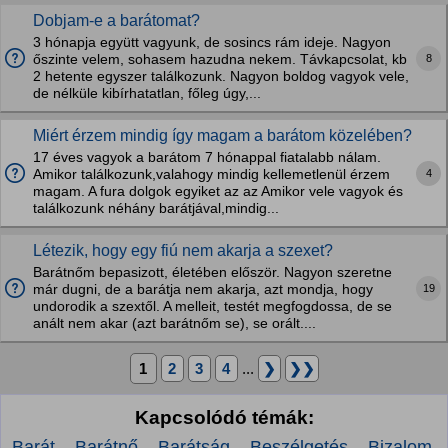
Dobjam-e a barátomat?
3 hónapja együtt vagyunk, de sosincs rám ideje. Nagyon
8
őszinte velem, sohasem hazudna nekem. Távkapcsolat, kb
2 hetente egyszer találkozunk. Nagyon boldog vagyok vele,
de nélküle kibírhatatlan, főleg úgy,...
Miért érzem mindig így magam a barátom közelében?
17 éves vagyok a barátom 7 hónappal fiatalabb nálam.
4
Amikor találkozunk,valahogy mindig kellemetlenül érzem
magam. A fura dolgok egyiket az az Amikor vele vagyok és
találkozunk néhány barátjával,mindig...
Létezik, hogy egy fiú nem akarja a szexet?
Barátnőm bepasizott, életében először. Nagyon szeretne
19
már dugni, de a barátja nem akarja, azt mondja, hogy
undorodik a szextől. A melleit, testét megfogdossa, de se
anált nem akar (azt barátnőm se), se orált....
1
2
3
4
...
❯
❯❯
Kapcsolódó témák:
Barát
Barátnő
Barátság
Beszélgetés
Bizalom