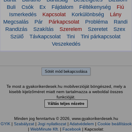
Buli
Csók
Ex
Fájdalom
Féltékenység
Fiú
Ismerkedés
Kapcsolat
Korkülönbség
Lány
Megcsalás
Pár
Párkapcsolat
Probléma
Randi
Randizás
Szakítás
Szerelem
Szeretet
Szex
Szülő
Távkapcsolat
Tini
Tini párkapcsolat
Veszekedés
Sötét mód bekapcsolása
Te most a gyakorikerdesek.hu mobilverzióját böngészed, mely a
kisebb kijelzőméret miatt nem tartalmazza a weboldal összes
funkcióját.
Váltás teljes nézetre
Minden jog fenntartva © 2026, www.gyakorikerdesek.hu
GYIK
|
Szabályzat
|
Jogi nyilatkozat
|
Adatvédelem
|
Cookie beállítások
|
WebMinute Kft.
|
Facebook
| Kapcsolat: