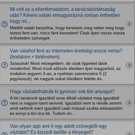
Mi volt az a ellenforradalom, a tanácsköztársaság
után? Kérem valaki elmagyarázná sorban érthetően
hogy mi...
2
Mielött valaki beszólna, hogy keresem meg neten meg hogy
biztos fent van, nincs fent kerestem! Csak ilyen ossze vissza
érthetetlen szövegek
Van valahol fent az interneten érettségi esszé minta?
(Irodalom + történelem).
Sziasztok! Most nézegettem, de csak tippeket látok
3
mindenhol. Most írunk először élesben ilyet magyarból, az
irodalom jegyem 3-as, a nyelvtan szerencsére 5 (2
jegy/esszé), de nagyok sokat tököltem felette és...
Hogy vázlatolhatnák ki gyorsan sok töri anyagot?
A töri tanárunk igazából sose diktál vázlatot meg igazából
3
nem is nagyon tanít semmit. Igazából nem is rémlik semmi
amit vettünk mert igazából csak mással szokta elolvastattni
és ennyi a töri óra kb. Tudom én...
Van olyan app ami ír egy adott szövegből egy
vázlatot? És kiszedi belőle a lényeget?