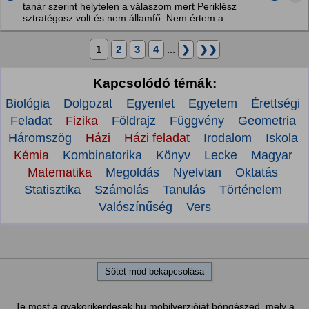
tanár szerint helytelen a válaszom mert Periklész
sztratégosz volt és nem államfő. Nem értem a...
1
2
3
4
...
❯
❯❯
Kapcsolódó témák:
Biológia
Dolgozat
Egyenlet
Egyetem
Érettségi
Feladat
Fizika
Földrajz
Függvény
Geometria
Háromszög
Házi
Házi feladat
Irodalom
Iskola
Kémia
Kombinatorika
Könyv
Lecke
Magyar
Matematika
Megoldás
Nyelvtan
Oktatás
Statisztika
Számolás
Tanulás
Történelem
Valószínűség
Vers
Sötét mód bekapcsolása
Te most a gyakorikerdesek.hu mobilverzióját böngészed, mely a