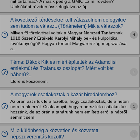
mit tartalmaz? A másik pedig a GMK. Ez mi röviden?
Utolsóként röviden összefoglalva az új...
A következő kérdésekre kell válaszolnom de egyikre
sem tudom a választ. (Történelem) Mik a válaszok?
Milyen fő törekvései voltak a Magyar Nemzeti Tanácsnak
4
1918 őszén? Értékeld Károlyi Mihály bel- és külpolitikai
tevékenységét! Hogyan történt Magyarország megszállása
a...
Téma: Dákok Kik és miért építették az Adamclisi
emlékműt és Traianusz oszlopát? Miért volt két
1
háború?...
Előre is köszönöm.
A magyarok csatlakoztak a kazár birodalomhoz?
Az órán azt írtuk le a füzetbe, hogy csatlakoztak, de a neten
1
nem írnak erről. Csak annyit, hogy a berszilek csatlakoztak
hozzánk, de az órán a tanárunk nem említett erről a népről
semmit sem.
Mi a különbség a közvetlen és közvetett
1
népszuverenitás között?