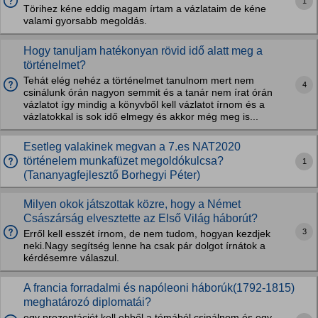
1
Törihez kéne eddig magam írtam a vázlataim de kéne
valami gyorsabb megoldás.
Hogy tanuljam hatékonyan rövid idő alatt meg a
történelmet?
Tehát elég nehéz a történelmet tanulnom mert nem
4
csinálunk órán nagyon semmit és a tanár nem írat órán
vázlatot így mindig a könyvből kell vázlatot írnom és a
vázlatokkal is sok idő elmegy és akkor még meg is...
Esetleg valakinek megvan a 7.es NAT2020
történelem munkafüzet megoldókulcsa?
1
(Tananyagfejlesztő Borhegyi Péter)
Milyen okok játszottak közre, hogy a Német
Császárság elvesztette az Első Világ háborút?
3
Erről kell esszét írnom, de nem tudom, hogyan kezdjek
neki.Nagy segítség lenne ha csak pár dolgot írnátok a
kérdésemre válaszul.
A francia forradalmi és napóleoni háborúk(1792-1815)
meghatározó diplomatái?
egy prezentációt kell ebből a témából csinálnom,és egy