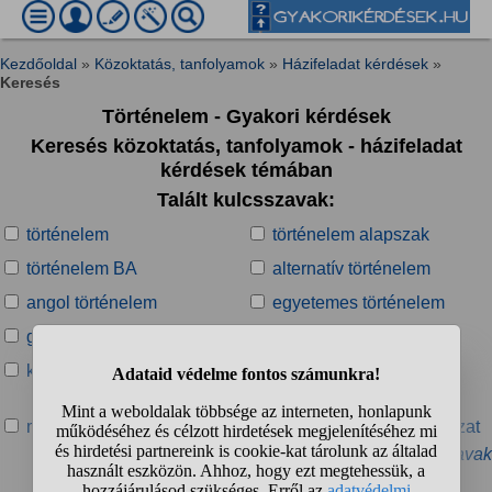
Kezdőoldal
»
Közoktatás, tanfolyamok
»
Házifeladat kérdések
»
Keresés
Történelem - Gyakori kérdések
Keresés közoktatás, tanfolyamok - házifeladat
kérdések témában
Talált kulcsszavak:
történelem
történelem alapszak
történelem BA
alternatív történelem
angol történelem
egyetemes történelem
görög történelem
kitalált történelem
koreai történelem
középkori magyar
történelem
magyar történelem
magyar-történelem tagozat
» További kapcsolódó kulcsszavak