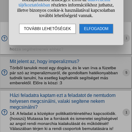
Talált kérdések:
1
2
3
4
...
❯
❯❯
Hogy keszuljek fel hatekonyan az emelt tortenelem
erettsegire?
1
Hogy irhatnek kb 60 szazalekos emelt tortenelem erettsegit?
Ehhez tudnatok irni jo tanulasi tippeket/olyan oldalakat amik
hozza segithetnenek ehhez?
Mit jelent az, hogy imperalizmus?
Töriből tanulok most egy dogára, és le van írva a füzetbe
5
pár szó az imperalizmusról, de gondoltam hatékonyabban
tudnék tanulni, ha esetleg kaphatnék segítséget más
emberektől. Előre is köszi :3
Házi feladatra kaptam ezt a feladatot de nemtudom
helyesen megcsinálni, valaki segítene nekem
megcsinálni?
1
14. A feladat a középkor politikatörténetéhez kapcsolódik.
(hosszú) Mutassa be a források és ismeretei segítségével
az angol rendi monarchia kialakulását és működését!
Válaszában térjen ki a rendi csoportok bemutatására is!