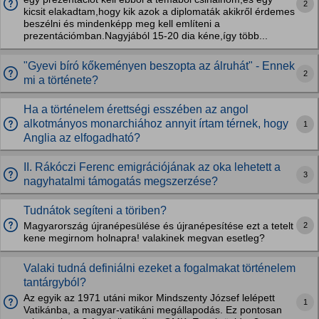
2
kicsit elakadtam,hogy kik azok a diplomaták akikről érdemes
beszélni és mindenképp meg kell említeni a
prezentációmban.Nagyjából 15-20 dia kéne,így több...
"Gyevi bíró kőkeményen beszopta az álruhát" - Ennek
2
mi a története?
Ha a történelem érettségi esszében az angol
alkotmányos monarchiához annyit írtam térnek, hogy
1
Anglia az elfogadható?
II. Rákóczi Ferenc emigrációjának az oka lehetett a
3
nagyhatalmi támogatás megszerzése?
Tudnátok segíteni a töriben?
2
Magyarország újranépesülése és újranépesítése ezt a tetelt
kene megirnom holnapra! valakinek megvan esetleg?
Valaki tudná definiálni ezeket a fogalmakat történelem
tantárgyból?
Az egyik az 1971 utáni mikor Mindszenty József lelépett
1
Vatikánba, a magyar-vatikáni megállapodás. Ez pontosan