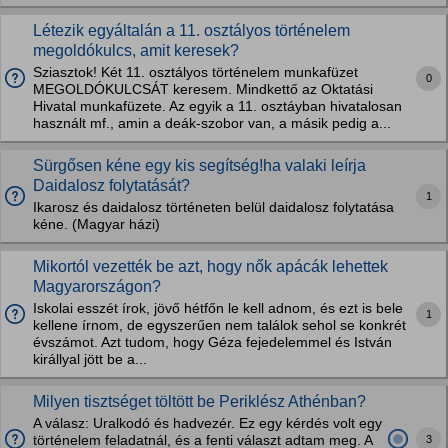
Létezik egyáltalán a 11. osztályos történelem
megoldókulcs, amit keresek?
Sziasztok! Két 11. osztályos történelem munkafüzet
0
MEGOLDÓKULCSÁT keresem. Mindkettő az Oktatási
Hivatal munkafüzete. Az egyik a 11. osztáyban hivatalosan
használt mf., amin a deák-szobor van, a másik pedig a...
Sürgősen kéne egy kis segítség!ha valaki leírja
Daidalosz folytatását?
1
Ikarosz és daidalosz történeten belül daidalosz folytatása
kéne. (Magyar házi)
Mikortól vezették be azt, hogy nők apácák lehettek
Magyarországon?
Iskolai esszét írok, jövő hétfőn le kell adnom, és ezt is bele
1
kellene írnom, de egyszerűen nem találok sehol se konkrét
évszámot. Azt tudom, hogy Géza fejedelemmel és István
királlyal jött be a...
Milyen tisztséget töltött be Periklész Athénban?
A válasz: Uralkodó és hadvezér. Ez egy kérdés volt egy
3
történelem feladatnál, és a fenti választ adtam meg. A