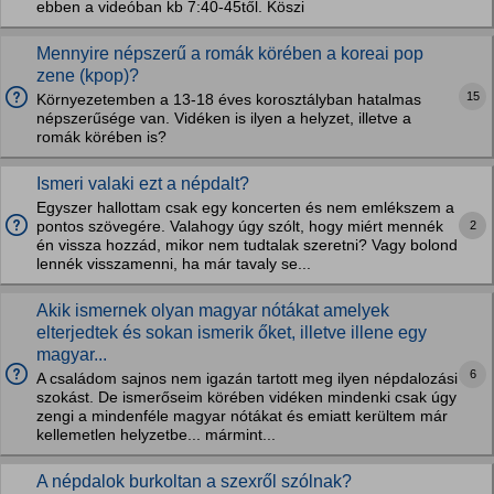
ebben a videóban kb 7:40-45től. Köszi
Mennyire népszerű a romák körében a koreai pop
zene (kpop)?
15
Környezetemben a 13-18 éves korosztályban hatalmas
népszerűsége van. Vidéken is ilyen a helyzet, illetve a
romák körében is?
Ismeri valaki ezt a népdalt?
Egyszer hallottam csak egy koncerten és nem emlékszem a
2
pontos szövegére. Valahogy úgy szólt, hogy miért mennék
én vissza hozzád, mikor nem tudtalak szeretni? Vagy bolond
lennék visszamenni, ha már tavaly se...
Akik ismernek olyan magyar nótákat amelyek
elterjedtek és sokan ismerik őket, illetve illene egy
magyar...
6
A családom sajnos nem igazán tartott meg ilyen népdalozási
szokást. De ismerőseim körében vidéken mindenki csak úgy
zengi a mindenféle magyar nótákat és emiatt kerültem már
kellemetlen helyzetbe... mármint...
A népdalok burkoltan a szexről szólnak?