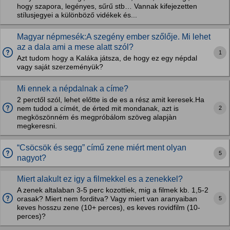
hogy szapora, legényes, sűrű stb… Vannak kifejezetten
stílusjegyei a különböző vidékek és...
Magyar népmesék:A szegény ember szőlője. Mi lehet
az a dala ami a mese alatt szól?
1
Azt tudom hogy a Kaláka játsza, de hogy ez egy népdal
vagy saját szerzeményük?
Mi ennek a népdalnak a címe?
2 perctől szól, lehet előtte is de es a rész amit keresek.Ha
2
nem tudod a címét, de érted mit mondanak, azt is
megköszönném és megpróbálom szöveg alapjàn
megkeresni.
“Csöcsök és segg” című zene miért ment olyan
5
nagyot?
Miert alakult ez igy a filmekkel es a zenekkel?
A zenek altalaban 3-5 perc kozottiek, mig a filmek kb. 1,5-2
5
orasak? Miert nem forditva? Vagy miert van aranyaiban
keves hosszu zene (10+ perces), es keves rovidfilm (10-
perces)?