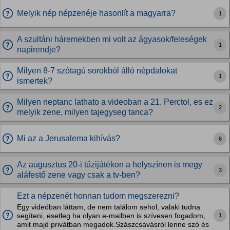
Melyik nép népzenéje hasonlít a magyarra?
1
A szultáni háremekben mi volt az ágyasok/feleségek
1
napirendje?
Milyen 8-7 szótagú sorokból álló népdalokat
1
ismertek?
Milyen neptanc lathato a videoban a 21. Perctol, es ez
2
melyik zene, milyen tajegyseg tanca?
Mi az a Jerusalema kihívás?
6
Az augusztus 20-i tűzijátékon a helyszínen is megy
3
aláfestő zene vagy csak a tv-ben?
Ezt a népzenét honnan tudom megszerezni?
Egy videóban láttam, de nem találom sehol, valaki tudna
1
segíteni, esetleg ha olyan e-mailben is szívesen fogadom,
amit majd privátban megadok.Szászcsávásról lenne szó és