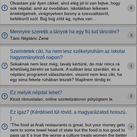
Olvastam pár ilyen cikket, ahol elég jól ki van fejtve, hogy
6
sok népdal, amit az óvodában, iskolákban lelkesen
énekelgetnek, virágnyelven bizony a szexualitásról,
kefélésről szól. Bújj bújj zöld ág, nyitva van...
Mennyire szeretik a lányok ha egy fiú tud táncolni?
3
Tánc Néptánc Zene
Szerintetek ciki, ha nem lesz székelyruhám az iskolai
hagyományörző napon?
Sokaknak nem lesz még, tavaly kértünk, de már nincs rá
1
lehetőség,bérelni se tudunk. A suliban lesz szerdán, és a
néptánc programot választanám, viszont nem lesz ciki, ha
egy sima fekete ruhában leszek? Majdnem térdig ér.
Ez melyik népdal lehet?
2
Kicsit ritmustalan, online szintetizátoron pötyögtem le.
Ez igaz? (Kérdésed túl rövid, a magyarázatod hosszú.
)
"The food at Arab restaurants is great, but your money gets
4
sent to some towel head of state but the food is too good to
pass up it´s true the worse a culture treats women the better