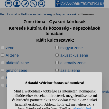
Kezdőoldal
»
Kultúra és közösség
»
Népszokások
»
Keresés
Zene téma - Gyakori kérdések
Keresés kultúra és közösség - népszokások
témában
Talált kulcsszavak:
zene
magyar zene
AI zene
akusztikus zene
aláfestő zene
alternatív zene
amatőr zene
ázsiai zene
bachata zene
balkáni zene
ballagási zene
ballagó zene
» További kapcsolódó kulcsszavak
Talált kérdések: