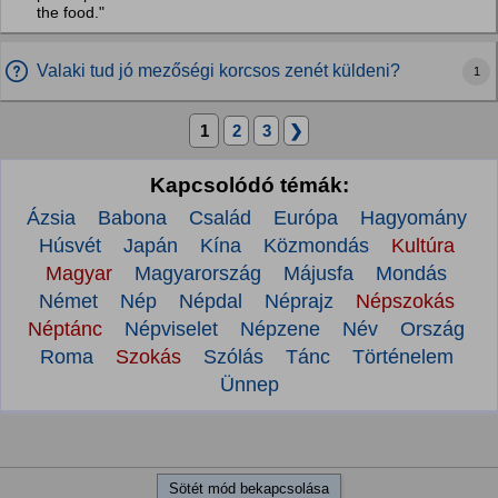
the food."
Valaki tud jó mezőségi korcsos zenét küldeni?
1
1
2
3
❯
Kapcsolódó témák:
Ázsia
Babona
Család
Európa
Hagyomány
Húsvét
Japán
Kína
Közmondás
Kultúra
Magyar
Magyarország
Májusfa
Mondás
Német
Nép
Népdal
Néprajz
Népszokás
Néptánc
Népviselet
Népzene
Név
Ország
Roma
Szokás
Szólás
Tánc
Történelem
Ünnep
Sötét mód bekapcsolása