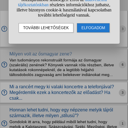
1
2
3
❯
Van egy olyan cigány népdal, hogy a Muki fia; a
cigány néphagyományban ki vagy mi az a Muki?
"Nem tudjátok hogy ki vagyokA mukinak a mukinak a fia
3
vagyokRánézek a hosszú nyelű késreÖsszeszúrlak-
összeváglak benneteketCsináld csináld de jól csináldVeszek
neked veszek neked pálinkat.."
Milyen volt az ősmagyar zene?
Van tudományos rekonstruált formája az ősmagyar
6
(szakrális) zenének? Könyvek vannak róla részben, illetve
kutatások rokonnépeknél, de a legtöbb héjjahó
táltosdobolós zagyvaság ami belekever indiánokat meg...
Mi a rancért megy ki valaki koncertre a telefonjával?
Megérdemlik ezek a koncertezők az előadást? Ha
3
csak...
Honnan lehet tudni, hogy egy népzene melyik tájról
származik, illetve milyen „stílusú”?
Gondolok itt arra, hogy például miből lehet tudni, hogy
1
melyik a Kalotaszegi, Szászcsávási, Széki, Mezőségi, illetve