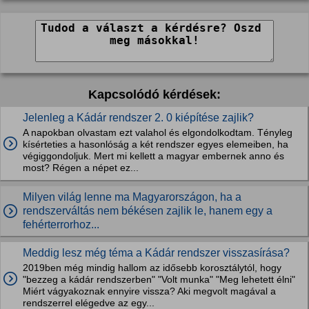
Kapcsolódó kérdések:
Jelenleg a Kádár rendszer 2. 0 kiépítése zajlik?
A napokban olvastam ezt valahol és elgondolkodtam. Tényleg
kísérteties a hasonlóság a két rendszer egyes elemeiben, ha
végiggondoljuk. Mert mi kellett a magyar embernek anno és
most? Régen a népet ez...
Milyen világ lenne ma Magyarországon, ha a
rendszerváltás nem békésen zajlik le, hanem egy a
fehérterrorhoz...
Meddig lesz még téma a Kádár rendszer visszasírása?
2019ben még mindig hallom az idősebb korosztálytól, hogy
"bezzeg a kádár rendszerben" "Volt munka" "Meg lehetett élni"
Miért vágyakoznak ennyire vissza? Aki megvolt magával a
rendszerrel elégedve az egy...