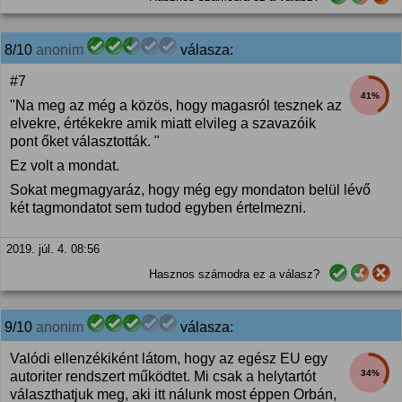
8/10
anonim
válasza:
#7
41%
"Na meg az még a közös, hogy magasról tesznek az
elvekre, értékekre amik miatt elvileg a szavazóik
pont őket választották. "
Ez volt a mondat.
Sokat megmagyaráz, hogy még egy mondaton belül lévő
két tagmondatot sem tudod egyben értelmezni.
2019. júl. 4. 08:56
Hasznos számodra ez a válasz?
9/10
anonim
válasza:
Valódi ellenzékiként látom, hogy az egész EU egy
34%
autoriter rendszert működtet. Mi csak a helytartót
választhatjuk meg, aki itt nálunk most éppen Orbán,