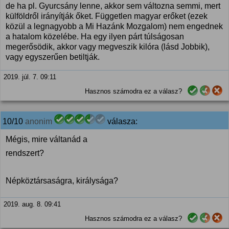
de ha pl. Gyurcsány lenne, akkor sem változna semmi, mert
külföldről irányítják őket. Független magyar erőket (ezek
közül a legnagyobb a Mi Hazánk Mozgalom) nem engednek
a hatalom közelébe. Ha egy ilyen párt túlságosan
megerősödik, akkor vagy megveszik kilóra (lásd Jobbik),
vagy egyszerűen betiltják.
2019. júl. 7. 09:11
Hasznos számodra ez a válasz?
10/10
anonim
válasza:
Mégis, mire váltanád a
rendszert?
Népköztársaságra, királysága?
2019. aug. 8. 09:41
Hasznos számodra ez a válasz?