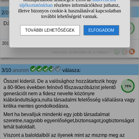
2/10
anonim
válasza:
Dá, dá.
63%
2019. júl. 3. 19:12
Hasznos számodra ez a válasz?
3/10
anonim
válasza:
Ősszel kiderül. De a valósághoz hozzátartozik hogy
75%
a 80-90es években felnövő főszavazóbázist jelentő
generációt nem a fidesz nevelte közönyre
kiábrándultságra,nulla társadalmi felelősség vállalásra vagy
kritika mentes gondolkodásra.
Mert ha bevalljuk mindenki egy jobb társadalmat
szeretne,nagyobb egyenlőséget,biztonsagot,jogbiztonságot
tehát baloldalt.
Viszont a baloldalból az ilyenek mint az mszmp meg az