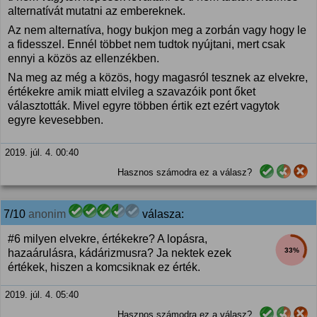
alternatívát mutatni az embereknek.
Az nem alternatíva, hogy bukjon meg a zorbán vagy hogy le
a fidesszel. Ennél többet nem tudtok nyújtani, mert csak
ennyi a közös az ellenzékben.
Na meg az még a közös, hogy magasról tesznek az elvekre,
értékekre amik miatt elvileg a szavazóik pont őket
választották. Mivel egyre többen értik ezt ezért vagytok
egyre kevesebben.
2019. júl. 4. 00:40
Hasznos számodra ez a válasz?
7/10
anonim
válasza:
#6 milyen elvekre, értékekre? A lopásra,
33%
hazaárulásra, kádárizmusra? Ja nektek ezek
értékek, hiszen a komcsiknak ez érték.
2019. júl. 4. 05:40
Hasznos számodra ez a válasz?