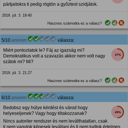
pártjaitokra ti pedig rögtön a győztest szidjátok.
2019. júl. 3. 19:40
Hasznos számodra ez a válasz?
5/10
anonim
válasza:
Miért pontoztatok le? Fáj az igazság mi?
37%
Demokratikus volt a szavazás akkor nem volt nagy
szátok mi? Mi?
2019. júl. 3. 21:27
Hasznos számodra ez a válasz?
6/10
anonim
válasza:
Bedobsz egy hülye kérdést és várod hogy
49%
helyeseljenek? Vagy hogy tiltakozzanak?
Nincs autoriter rendszer és nem leválthatatlan, csak
ti nem vagytok képesek leváltani és ti nem tudtok értelmes