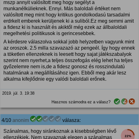
mszp annyit valósított meg hogy segélyt a
munkanélkülieknek. Ennyi. Más baloldali értéket nem
valósított meg mint hogy kritikus gondolkodasú tarsadalmi
erdrkelt emberek kerüljenek ki a suliból.Ez meg semmi amit
a fidesz ki is használt és akiktől még ezek az állbaloldali
megelhetési politikusok is gerincesebbek.
A kérdesre válaszolva sokkal jobb helyzetben vagyunk mint
az oroszok. 2.5 milla szavazazó az pengeél. Így hogy ennek
a töketlen ellenzeknek is leesett hogy sajat játékszabalyok
szerint nem nyerhet,a teljes összefogás elég lehet ha teljes
győzelemre nem is,de a fidesz gonosz és rosszindulatú
hatalmának a megállításához igen. Ebből meg akár lesz
alkalma kifejlődnie egy valódi baloldali erőnek.
2019. júl. 3. 19:38
Hasznos számodra ez a válasz?
4/10
anonim
válasza:
Szánalmas, hogy siránkoznak a kisebbségben lévő
22%
ellenzékiek. Nem szavaznak elegen a szánalmas