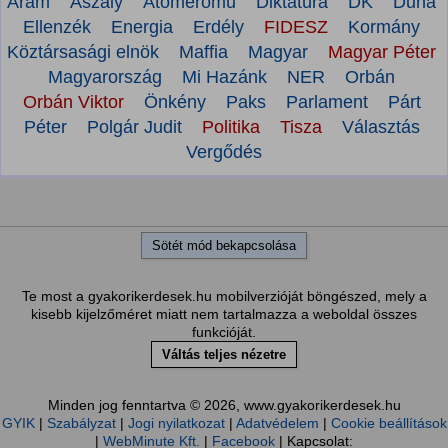
Áram
Aszály
Atomerőmű
Diktatúra
DK
Duna
Ellenzék
Energia
Erdély
FIDESZ
Kormány
Köztársasági elnök
Maffia
Magyar
Magyar Péter
Magyarország
Mi Hazánk
NER
Orbán
Orbán Viktor
Önkény
Paks
Parlament
Párt
Péter
Polgár Judit
Politika
Tisza
Választás
Vergődés
Sötét mód bekapcsolása
Te most a gyakorikerdesek.hu mobilverzióját böngészed, mely a
kisebb kijelzőméret miatt nem tartalmazza a weboldal összes
funkcióját.
Váltás teljes nézetre
Minden jog fenntartva © 2026, www.gyakorikerdesek.hu
GYIK
|
Szabályzat
|
Jogi nyilatkozat
|
Adatvédelem
|
Cookie beállítások
|
WebMinute Kft.
|
Facebook
| Kapcsolat: