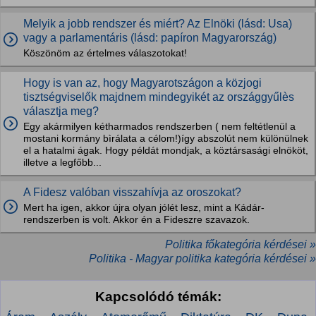
Melyik a jobb rendszer és miért? Az Elnöki (lásd: Usa)
vagy a parlamentáris (lásd: papíron Magyarország)
Köszönöm az értelmes válaszotokat!
Hogy is van az, hogy Magyarotszágon a közjogi
tisztségviselők majdnem mindegyikét az országgyűlès
választja meg?
Egy akármilyen kétharmados rendszerben ( nem feltétlenül a
mostani kormány bìrálata a célom!)így abszolút nem különülnek
el a hatalmi ágak. Hogy példát mondjak, a köztársasági elnököt,
illetve a legfőbb...
A Fidesz valóban visszahívja az oroszokat?
Mert ha igen, akkor újra olyan jólét lesz, mint a Kádár-
rendszerben is volt. Akkor én a Fideszre szavazok.
Politika főkategória kérdései »
Politika - Magyar politika kategória kérdései »
Kapcsolódó témák: