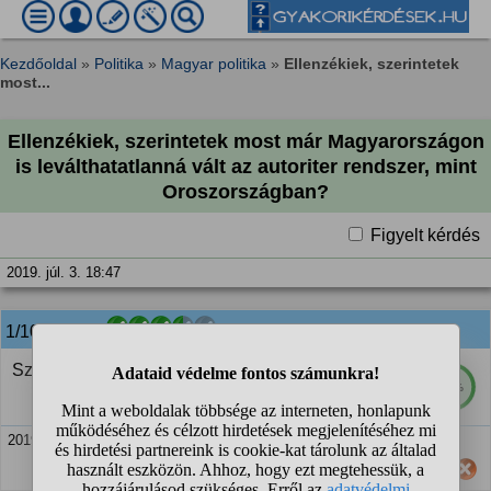
Kezdőoldal
»
Politika
»
Magyar politika
»
Ellenzékiek, szerintetek
most...
Ellenzékiek, szerintetek most már Magyarországon
is leválthatatlanná vált az autoriter rendszer, mint
Oroszországban?
Figyelt kérdés
2019. júl. 3. 18:47
1/10
anonim
válasza:
Szerintem még nem, de nem vagyunk messze tőle.
68%
2019. júl. 3. 18:51
Hasznos számodra ez a válasz?