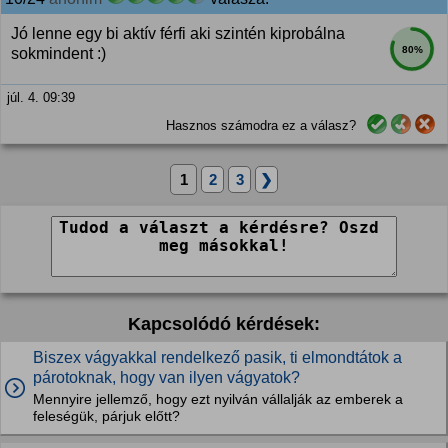
Jó lenne egy bi aktív férfi aki szintén kiprobálna
80%
sokmindent :)
júl. 4. 09:39
Hasznos számodra ez a válasz?
1
2
3
❯
Kapcsolódó kérdések:
Biszex vágyakkal rendelkező pasik, ti elmondtátok a
párotoknak, hogy van ilyen vágyatok?
Mennyire jellemző, hogy ezt nyilván vállalják az emberek a
feleségük, párjuk előtt?