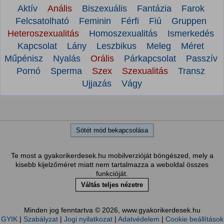
Aktív
Anális
Biszexuális
Fantázia
Farok
Felcsatolható
Feminin
Férfi
Fiú
Gruppen
Heteroszexualitás
Homoszexualitás
Ismerkedés
Kapcsolat
Lány
Leszbikus
Meleg
Méret
Műpénisz
Nyalás
Orális
Párkapcsolat
Passzív
Pornó
Sperma
Szex
Szexualitás
Transz
Ujjazás
Vágy
Sötét mód bekapcsolása
Te most a gyakorikerdesek.hu mobilverzióját böngészed, mely a
kisebb kijelzőméret miatt nem tartalmazza a weboldal összes
funkcióját.
Váltás teljes nézetre
Minden jog fenntartva © 2026, www.gyakorikerdesek.hu
GYIK
|
Szabályzat
|
Jogi nyilatkozat
|
Adatvédelem
|
Cookie beállítások