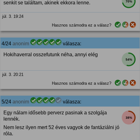
70%
senkit se találtam, akinek ekkora lenne.
júl. 3. 19:24
Hasznos számodra ez a válasz?
4/24
anonim
válasza:
Hokihaverral osszefutunk néha, annyi elég
54%
júl. 3. 20:21
Hasznos számodra ez a válasz?
5/24
anonim
válasza:
Egy nálam idősebb perverz pasinak a szolgája
38%
lennék.
Nem lesz ilyen mert 52 éves vagyok de fantáziálni jó
róla.