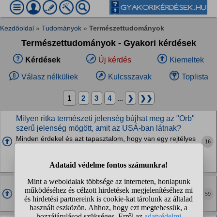
Kezdőoldal
»
Tudományok
»
Természettudományok
Természettudományok - Gyakori kérdések
Kérdések
Új kérdés
Kiemeltek
Válasz nélküliek
Kulcsszavak
Toplista
1
2
3
4
...
❯
❯❯
Milyen ritka természeti jelenség bújhat meg az "Orb"
szerű jelenség mögött, amit az USÁ-ban látnak?
Minden érdekel és azt tapasztalom, hogy van egy rejtélyes
16
természeti jelenség ami időről időre felbukkan és az
emberek nem ismerik fel ennek fizikai okát. Mindenféle
drónokkal azonosítják. Már volt itt a...
Ki az aki elvette a Plútótól a bolygó címet?
59
Hogy volt ennek szíve? Nagyon be vagyok rágva. Haldoklik
szegény