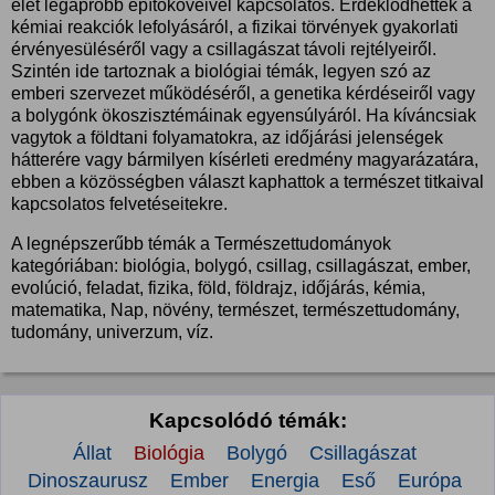
élet legapróbb építőköveivel kapcsolatos. Érdeklődhettek a
kémiai reakciók lefolyásáról, a fizikai törvények gyakorlati
érvényesüléséről vagy a csillagászat távoli rejtélyeiről.
Szintén ide tartoznak a biológiai témák, legyen szó az
emberi szervezet működéséről, a genetika kérdéseiről vagy
a bolygónk ökoszisztémáinak egyensúlyáról. Ha kíváncsiak
vagytok a földtani folyamatokra, az időjárási jelenségek
hátterére vagy bármilyen kísérleti eredmény magyarázatára,
ebben a közösségben választ kaphattok a természet titkaival
kapcsolatos felvetéseitekre.
A legnépszerűbb témák a Természettudományok
kategóriában: biológia, bolygó, csillag, csillagászat, ember,
evolúció, feladat, fizika, föld, földrajz, időjárás, kémia,
matematika, Nap, növény, természet, természettudomány,
tudomány, univerzum, víz.
Kapcsolódó témák:
Állat
Biológia
Bolygó
Csillagászat
Dinoszaurusz
Ember
Energia
Eső
Európa