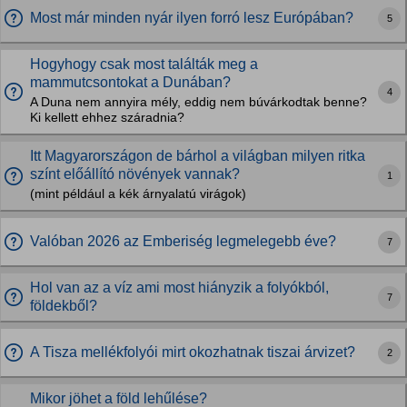
Most már minden nyár ilyen forró lesz Európában?
5
Hogyhogy csak most találták meg a
mammutcsontokat a Dunában?
4
A Duna nem annyira mély, eddig nem búvárkodtak benne?
Ki kellett ehhez száradnia?
Itt Magyarországon de bárhol a világban milyen ritka
színt előállító növények vannak?
1
(mint például a kék árnyalatú virágok)
Valóban 2026 az Emberiség legmelegebb éve?
7
Hol van az a víz ami most hiányzik a folyókból,
7
földekből?
A Tisza mellékfolyói mirt okozhatnak tiszai árvizet?
2
Mikor jöhet a föld lehűlése?