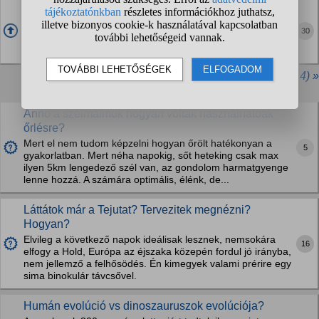
A férfiak nagyban tehetnek a globális
felmelegedésről?
30
Ez volt ma az irodában a téma, de nem jutottunk vele késő
délutánra sem semmire. Mit gondolsz?
További kiemelt kérdések (összesen 4) »
Anno a szélmalmok hogyan voltak használhatóak
őrlésre?
Mert el nem tudom képzelni hogyan őrölt hatékonyan a
5
gyakorlatban. Mert néha napokig, sőt heteking csak max
ilyen 5km lengedező szél van, az gondolom harmatgyenge
lenne hozzá. A számára optimális, élénk, de...
Láttátok már a Tejutat? Tervezitek megnézni?
Hogyan?
Elvileg a következő napok ideálisak lesznek, nemsokára
16
elfogy a Hold, Európa az éjszaka közepén fordul jó irányba,
nem jellemző a felhősödés. Én kimegyek valami prérire egy
sima binokulár távcsővel.
Humán evolúció vs dinoszauruszok evolúciója?