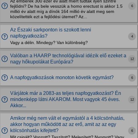
Az emberek 300 ezer év alatt miért tudtak ilyen szintre
6
fejlődni? De ha bele vesszük a homo erectust is akkor 1.5
millió év alatt míg a dínók 164 millió év alatt meg sem
közelítették ezt a fejlődési ütemet? Az...
Az Északi sarkponton is szokott lenni
napfogyatkozás?
4
Vagy a délin. Mindegy? Van különbség?
Valóban a HAARP technológiával idézik elő ezeket a
12
nagy hőkupolákat Európára?
A napfogyatkozások monoton követik egymást?
6
Várjátok már a 2083-as teljes napfogyatkozást? Én
mindenképp látni AKAROM. Most vagyok 45 éves.
12
Akkor...
Amikor még nem vált el egymástól a 4 kölcsönhatás,
akkor hogyan működött az az erő, amit az az egy
kölcsönhatás kifejtett?
6
Mit csinált? Vonzott? Taszított? Melegített? Nyomott? Vagy