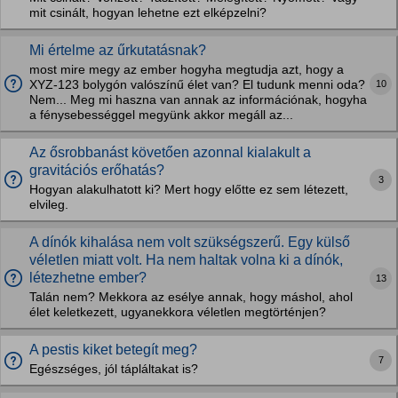
mit csinált, hogyan lehetne ezt elképzelni?
Mi értelme az űrkutatásnak?
most mire megy az ember hogyha megtudja azt, hogy a
10
XYZ-123 bolygón valószínű élet van? El tudunk menni oda?
Nem... Meg mi haszna van annak az információnak, hogyha
a fénysebességgel megyünk akkor megáll az...
Az ősrobbanást követően azonnal kialakult a
gravitációs erőhatás?
3
Hogyan alakulhatott ki? Mert hogy előtte ez sem létezett,
elvileg.
A dínók kihalása nem volt szükségszerű. Egy külső
véletlen miatt volt. Ha nem haltak volna ki a dínók,
létezhetne ember?
13
Talán nem? Mekkora az esélye annak, hogy máshol, ahol
élet keletkezett, ugyanekkora véletlen megtörténjen?
A pestis kiket betegít meg?
7
Egészséges, jól tápláltakat is?