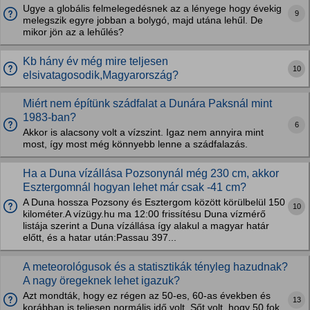
Ugye a globális felmelegedésnek az a lényege hogy évekig
9
melegszik egyre jobban a bolygó, majd utána lehűl. De
mikor jön az a lehűlés?
Kb hány év még mire teljesen
10
elsivatagosodik,Magyarország?
Miért nem építünk szádfalat a Dunára Paksnál mint
1983-ban?
6
Akkor is alacsony volt a vízszint. Igaz nem annyira mint
most, így most még könnyebb lenne a szádfalazás.
Ha a Duna vízállása Pozsonynál még 230 cm, akkor
Esztergomnál hogyan lehet már csak -41 cm?
A Duna hossza Pozsony és Esztergom között körülbelül 150
10
kilométer.A vízügy.hu ma 12:00 frissítésu Duna vízmérő
listája szerint a Duna vízállása így alakul a magyar határ
előtt, és a hatar után:Passau 397...
A meteorológusok és a statisztikák tényleg hazudnak?
A nagy öregeknek lehet igazuk?
Azt mondták, hogy ez régen az 50-es, 60-as években és
13
korábban is teljesen normális idő volt. Sőt volt, hogy 50 fok