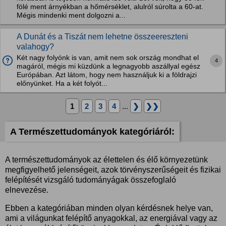
fölé ment árnyékban a hőmérséklet, alulról súrolta a 60-at.
Mégis mindenki ment dolgozni a...
A Dunát és a Tiszát nem lehetne összeereszteni
valahogy?
Két nagy folyónk is van, amit nem sok ország mondhat el
4
magáról, mégis mi küzdünk a legnagyobb aszállyal egész
Európában. Azt látom, hogy nem használjuk ki a földrajzi
előnyünket. Ha a két folyót...
1
2
3
4
...
❯
❯❯
A Természettudományok kategóriáról:
A természettudományok az élettelen és élő környezetünk
megfigyelhető jelenségeit, azok törvényszerűségeit és fizikai
felépítését vizsgáló tudományágak összefoglaló
elnevezése.
Ebben a kategóriában minden olyan kérdésnek helye van,
ami a világunkat felépítő anyagokkal, az energiával vagy az