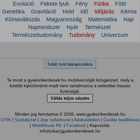
Evolúció
Fekete lyuk
Fény
Fizika
Föld
Genetika
Gravitáció
Hold
Idő
Időjárás
Kémia
Klímaváltozás
Magyarország
Matematika
Nap
Naprendszer
Nyár
Természet
Természettudomány
Tudomány
Univerzum
Sötét mód bekapcsolása
Te most a gyakorikerdesek.hu mobilverzióját böngészed, mely a
kisebb kijelzőméret miatt nem tartalmazza a weboldal összes
funkcióját.
Váltás teljes nézetre
Minden jog fenntartva © 2026, www.gyakorikerdesek.hu
GYIK
|
Szabályzat
|
Jogi nyilatkozat
|
Adatvédelem
|
Cookie beállítások
|
WebMinute Kft.
|
Facebook
| Kapcsolat:
info(kukac)gyakorikerdesek.hu