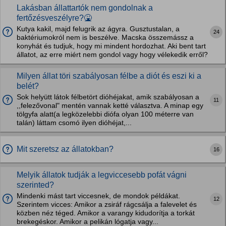
Lakásban állattartók nem gondolnak a
fertőzésveszélyre?🤮
Kutya kakil, majd felugrik az ágyra. Gusztustalan, a
24
baktériumokról nem is beszélve. Macska összemássz a
konyhát és tudjuk, hogy mi mindent hordozhat. Aki bent tart
állatot, az erre miért nem gondol vagy hogy vélekedik erről?
Milyen állat töri szabályosan félbe a diót és eszi ki a
belét?
Sok helyütt látok félbetört dióhéjakat, amik szabályosan a
11
,,felezővonal" mentén vannak ketté választva. A minap egy
tölgyfa alatt(a legközelebbi diófa olyan 100 méterre van
talán) láttam csomó ilyen dióhéjat,...
Mit szeretsz az állatokban?
16
Melyik állatok tudják a legviccesebb pofát vágni
szerinted?
Mindenki mást tart viccesnek, de mondok példákat.
12
Szerintem vicces: Amikor a zsiráf rágcsálja a falevelet és
közben néz téged. Amikor a varangy kidudorítja a torkát
brekegéskor. Amikor a pelikán lógatja vagy...