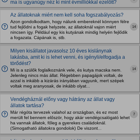
ma is ugyanúgy néz ki mint évmilliókkal ezelőtt?
Az állatoknak miért nem kell soha fogszabályozás?
Azon gondolkodtam, hogy nálunk embereknél könnyen félre
14
tud fejlődni a fogak helyzete, az állatoknál vajon miért
nincsen így. Például egy kis kutyának mindig helyén fejlődik
a fogazata. Cápának is, stb.
Milyen kisállatot javasolsz 10 éves kislánynak
lakásba, amit ki is lehet venni, és igényli/elfogadja a
törődést?
14
Mi is a szülők foglalkoznánk vele, és kutya macska nem.
Jelenleg nincs más állat. Régebben papagájok voltak, de
azzal is inkább a kizárás irányában vagyunk, mert szépek
voltak meg aranyosak, de inkább olyat...
Vendégháznál előny vagy hátrány az állat vagy
állatok tartása?
Már régóta tervezek valahol az országban, és ez most
7
merült fel bennem először, hogy akár vendégcsalógató lehet
ha vannak állatok, főleg a gyerekes családoknál.
(Simogatható állatokra gondolok) De viszont...