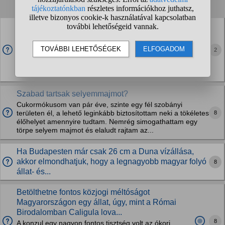
1
2
3
4
...
❯
❯❯
Hogy lehet úgy fehéríteni állat koponyát, hogy a fogak
színe megmaradjon?
Próbáljam kihúzni őket, majd visszaragasztani? Félek az a
2
nagyobbaknál nem fog menni. Vagy elég ha csak lekenem a
többit 35%-os peroxiddal? Áztatni szoktam, de attól a fog is
hófehér lesz.
Szabad tartsak selyemmajmot?
Cukormókusom van pár éve, szinte egy fél szobányi
8
területen él, a lehető leginkább biztosítottam neki a tökéletes
élőhelyet amennyire tudtam. Nemrég simogathattam egy
törpe selyem majmot és elaludt rajtam az...
Ha Budapesten már csak 26 cm a Duna vízállása,
akkor elmondhatjuk, hogy a legnagyobb magyar folyó
8
állat- és...
Betölthetne fontos közjogi méltóságot
Magyarországon egy állat, úgy, mint a Római
Birodalomban Caligula lova...
8
A konzul egy nagyon fontos tisztség volt az ókori