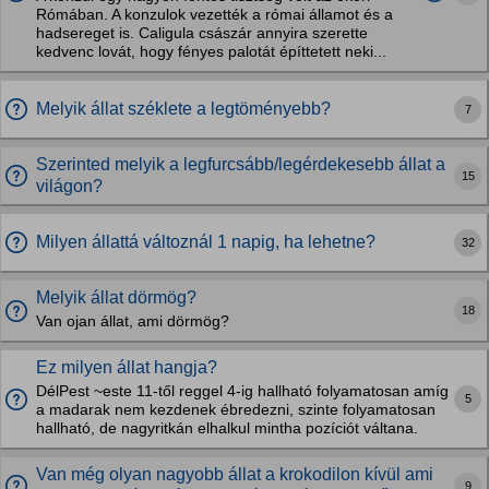
Rómában. A konzulok vezették a római államot és a
hadsereget is. Caligula császár annyira szerette
kedvenc lovát, hogy fényes palotát építtetett neki...
Melyik állat széklete a legtöményebb?
7
Szerinted melyik a legfurcsább/legérdekesebb állat a
15
világon?
Milyen állattá változnál 1 napig, ha lehetne?
32
Melyik állat dörmög?
18
Van ojan állat, ami dörmög?
Ez milyen állat hangja?
DélPest ~este 11-től reggel 4-ig hallható folyamatosan amíg
5
a madarak nem kezdenek ébredezni, szinte folyamatosan
hallható, de nagyritkán elhalkul mintha pozíciót váltana.
Van még olyan nagyobb állat a krokodilon kívül ami
9