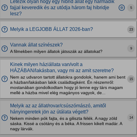
Létezik olyan hogy egy hibrid állat egy harmadik
fajjal keveredik és az utódja három faj hibridje
5
lesz?
Melyik a LEGJOBB ÁLLAT 2026-ban?
23
Vannak állat színészek?
9
A filmekben milyen állatok játsszák az állatokat?
Kinek milyen háziállata van/volt a
HÁZÁBAN/lakásban, vagy mi az amit szeretne?
Nem az udvaron tartott állatokra gondolok, hanem ami bent
15
a házban/lakásban lakik családtagként. Én részemről:
mostanában gondolkodtam hogy jó lenne egy társ magam
mellé a házba mivel elég magányos vagyok, de...
Melyik az az állat/rovar/csúszómászó, amitől
hányingeretek jön az útálata végett?
14
Nekem minden pók fajta, és a giliszta félék. A nagy zöld
sáska. Kissé a csótány és a béka. A frissen kikelt madár. A
nagy lárvák.