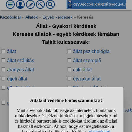
Kezdőoldal
»
Állatok
»
Egyéb kérdések
»
Keresés
Állat - Gyakori kérdések
Keresés állatok - egyéb kérdések témában
Talált kulcsszavak:
állat
állat pszichológia
állat szállítás
állat szereplő
aranyos állat
cuki állat
éjjeli állat
éjszakai állat
elhullott állat
Fővárosi Állat- és
Növénykert
gerinctelen állat
kedvenc állat
» További kapcsolódó kulcsszavak
Talált kérdések: