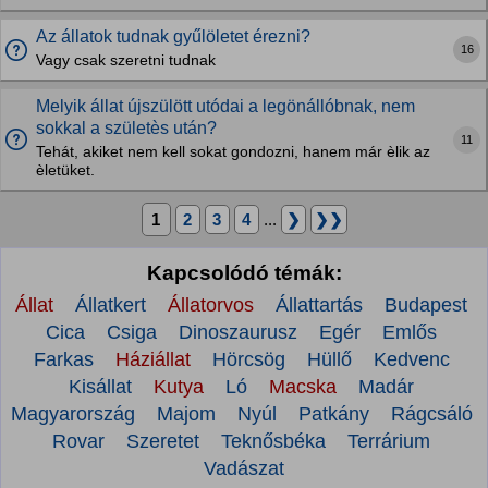
Az állatok tudnak gyűlöletet érezni?
16
Vagy csak szeretni tudnak
Melyik állat újszülött utódai a legönállóbnak, nem
sokkal a születès után?
11
Tehát, akiket nem kell sokat gondozni, hanem már èlik az
èletüket.
1
2
3
4
...
❯
❯❯
Kapcsolódó témák:
Állat
Állatkert
Állatorvos
Állattartás
Budapest
Cica
Csiga
Dinoszaurusz
Egér
Emlős
Farkas
Háziállat
Hörcsög
Hüllő
Kedvenc
Kisállat
Kutya
Ló
Macska
Madár
Magyarország
Majom
Nyúl
Patkány
Rágcsáló
Rovar
Szeretet
Teknősbéka
Terrárium
Vadászat