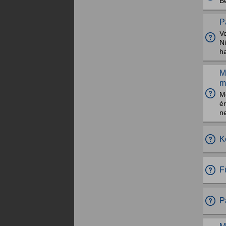
B
P
Ve
N
h
M
m
M
é
ne
K
F
P