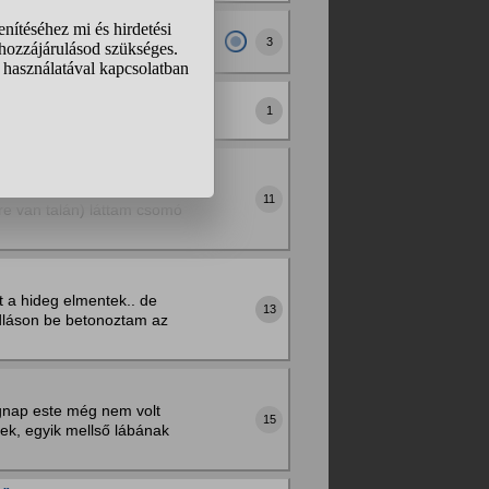
3
ényeke?
1
" mentén vannak ketté
11
rre van talán) láttam csomó
t a hideg elmentek.. de
13
padláson be betonoztam az
egnap este még nem volt
15
elek, egyik mellső lábának