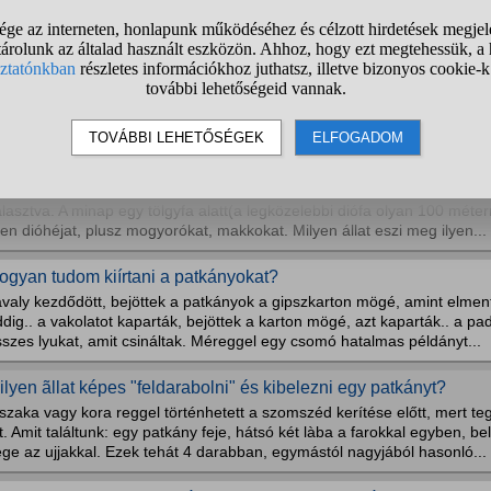
i a kedvenc rágcsálód?
e magad rágcsáló vagy e?
oodnature A24 patkány csapdával kapcsolatba milyen a vélem
ilyen állat töri szabályosan félbe a diót és eszi ki a belét?
k helyütt látok félbetört dióhéjakat, amik szabályosan a ,,felezővonal
lasztva. A minap egy tölgyfa alatt(a legközelebbi diófa olyan 100 méte
yen dióhéjat, plusz mogyorókat, makkokat. Milyen állat eszi meg ilyen...
ogyan tudom kiírtani a patkányokat?
avaly kezdődött, bejöttek a patkányok a gipszkarton mögé, amint elmen
dig.. a vakolatot kaparták, bejöttek a karton mögé, azt kaparták.. a 
szes lyukat, amit csináltak. Méreggel egy csomó hatalmas példányt...
ilyen ãllat képes "feldarabolni" és kibelezni egy patkányt?
szaka vagy kora reggel történhetett a szomszéd kerítése előtt, mert t
t. Amit találtunk: egy patkány feje, hátsó két làba a farokkal egyben, b
ge az ujjakkal. Ezek tehát 4 darabban, egymástól nagyjából hasonló...