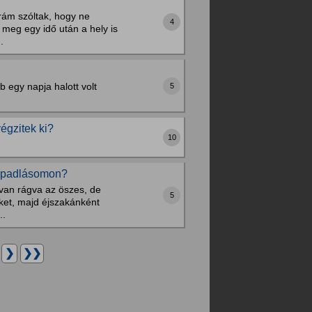
 rám szóltak, hogy ne
4
meg egy idő után a hely is
.
 egy napja halott volt
5
égzitek ki?
10
 a padlásomon?
 van rágva az öszes, de
5
eket, majd éjszakánként
..
.
❯
❯❯