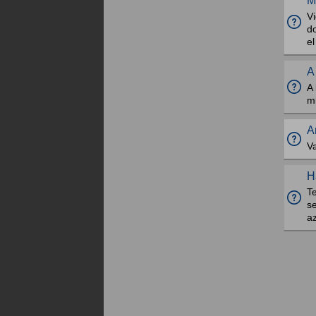
M
Vi
d
el
A
A 
m
A
V
H
Te
se
a