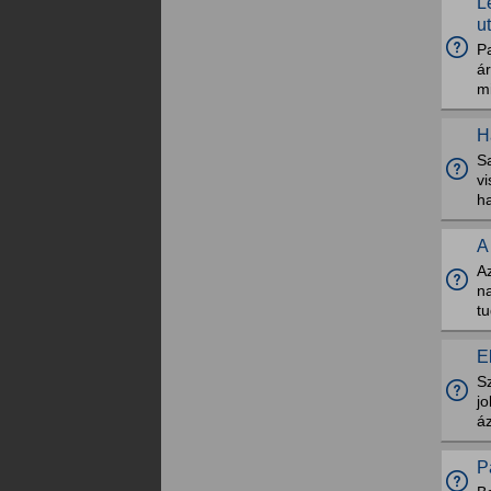
L
u
Pa
á
mi
H
S
v
ha
A
A
n
t
E
S
j
áz
P