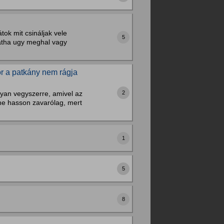
ok mit csináljak vele
5
hatha ugy meghal vagy
r a patkány nem rágja
2
yan vegyszerre, amivel az
ne hasson zavarólag, mert
1
5
8