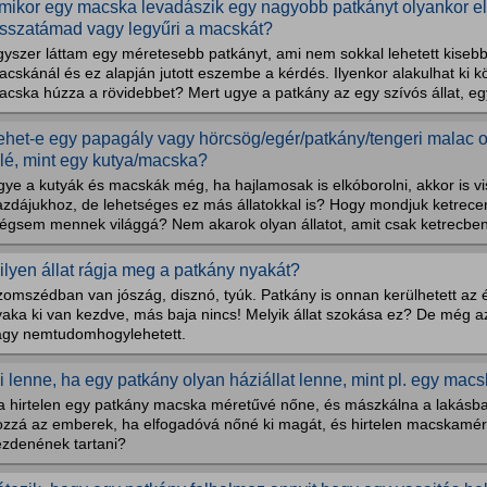
mikor egy macska levadászik egy nagyobb patkányt olyankor el
isszatámad vagy legyűri a macskát?
gyszer láttam egy méretesebb patkányt, ami nem sokkal lehetett kiseb
cskánál és ez alapján jutott eszembe a kérdés. Ilyenkor alakulhat ki 
cska húzza a rövidebbet? Mert ugye a patkány az egy szívós állat, egy
ehet-e egy papagály vagy hörcsög/egér/patkány/tengeri malac 
elé, mint egy kutya/macska?
gye a kutyák és macskák még, ha hajlamosak is elkóborolni, akkor is 
azdájukhoz, de lehetséges ez más állatokkal is? Hogy mondjuk ketrecen
égsem mennek világgá? Nem akarok olyan állatot, amit csak ketrecben l
ilyen állat rágja meg a patkány nyakát?
zomszédban van jószág, disznó, tyúk. Patkány is onnan kerülhetett az 
yaka ki van kezdve, más baja nincs! Melyik állat szokása ez? De még a
agy nemtudomhogylehetett.
i lenne, ha egy patkány olyan háziállat lenne, mint pl. egy mac
a hirtelen egy patkány macska méretűvé nőne, és mászkálna a lakásb
ozzá az emberek, ha elfogadóvá nőné ki magát, és hirtelen macskamér
ezdenének tartani?