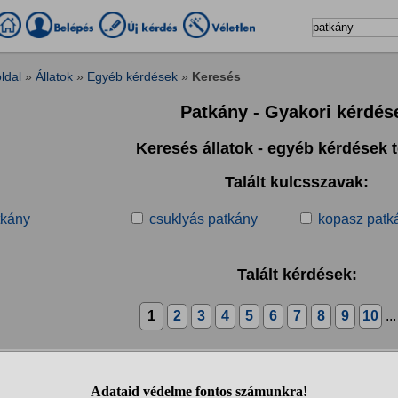
ldal
»
Állatok
»
Egyéb kérdések
»
Keresés
Patkány - Gyakori kérdés
Keresés állatok - egyéb kérdések
Talált kulcsszavak:
tkány
csuklyás patkány
kopasz patk
Talált kérdések:
1
2
3
4
5
6
7
8
9
10
..
 WC-ből tényleg mászhat fel kígyó,pók vagy patkány?
lahonnan hallottam, és azóta félek ráülni a wc-re! Valaki mondja el, ez 