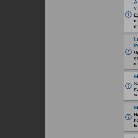
A
v
E
ma
ma
L
f
U
g
m
M
S
n
v
M
H
h
k