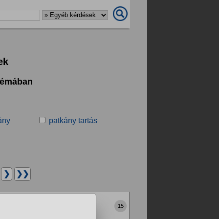
ek
 témában
ány
patkány tartás
.
❯
❯❯
15
bullshit, vagy a valóság?