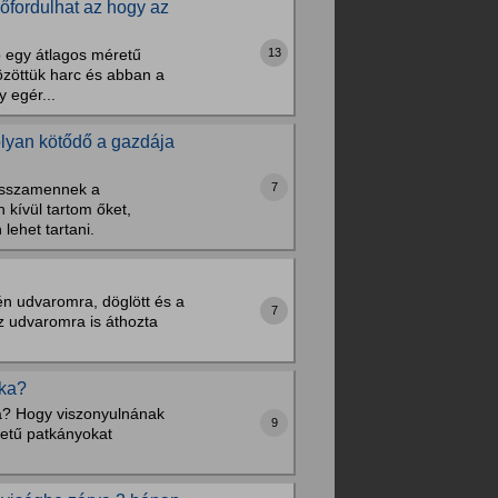
őfordulhat az hogy az
13
b egy átlagos méretű
közöttük harc és abban a
 egér...
olyan kötődő a gazdája
7
visszamennek a
 kívül tartom őket,
ehet tartani.
én udvaromra, döglött és a
7
z udvaromra is áthozta
ska?
a? Hogy viszonyulnának
9
etű patkányokat