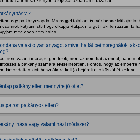
ele futott a fém szekrénybe a lépcsőházban amit rázártam
atkányirtásra?
ttem egy patkánycsapdát Ma reggel találtam is már benne Mit ajánlanát
incsennek kutyaim stb hogy elkapja Rakjak mérget neki forrázzam le 
agyjam meg ehen nem halna
ondana valaki olyan anyagot amivel ha fát beimpregnálok, akko
eg?
ost nem valami méregre gondolok, mert az nem hat azonnal, hanem ol
rintkezés a patkány számára elviselhetetlen. Fontos, hogy az emberre 
m kimondottan kinti használatra kell (a bejárati ajtó küszöbét kellene...
énlap patkány ellen mennyire jó ötlet?
üstpatron patkányok ellen?
atkány irtása vagy valami házi módszer?