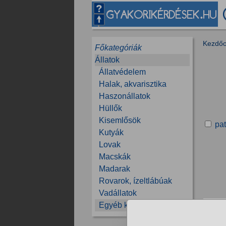
Kezdőo
Főkategóriák
Állatok
Állatvédelem
Halak, akvarisztika
Haszonállatok
Hüllők
Kisemlősök
pa
Kutyák
Lovak
Macskák
Madarak
Rovarok, ízeltlábúak
Vadállatok
Egyéb kérdések
A
Va