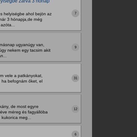
elyiségbe zárva 3 hónap
7
ós helyiségbe ahol bejön az
 már 3 hónapja,de még
azóta...
s másnap ugyanúgy van,
9
úgy nekem egy tacsim akit
n...
 vele a patkányokat,
31
 ha befognám őket, el
kány, de most egyre
12
téve méreg és fagyállóba
, kukorica meg...
6