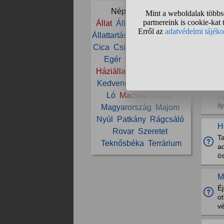
Népszerű témák:
M
Állat
Állatkert
Állatorvos
T
Állattartás
Béka
Budapest
Cica
Csiga
Dinoszaurusz
G
Egér
Emlős
Farkas
Háziállat
Hörcsög
Hüllő
M
Kedvenc
Kisállat
Kutya
So
Ló
Macska
Madár
vá
il
Magyarország
Majom
Nyúl
Patkány
Rágcsáló
H
Rovar
Szeretet
T
Teknősbéka
Terrárium
ad
ös
M
Éj
ot
vé