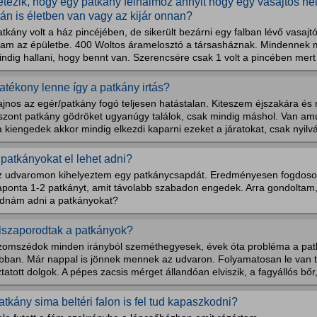
étezik, hogy egy patkány felhalmoz annyit hogy egy vasajtós h
tán is életben van vagy az kijár onnan?
tkány volt a ház pincéjében, de sikerült bezárni egy falban lévő vasajt
ram az épületbe. 400 Woltos áramelosztó a társasháznak. Mindennek
ndig hallani, hogy bennt van. Szerencsére csak 1 volt a pincében mert 
atékony lenne így a patkány irtás?
ajnos az egér/patkány fogó teljesen hatástalan. Kiteszem éjszakára é
iszont patkány gödröket ugyanúgy találok, csak mindig máshol. Van am
 kiengedek akkor mindig elkezdi kaparni ezeket a járatokat, csak nyilvá
 patkányokat el lehet adni?
z udvaromon kihelyeztem egy patkánycsapdát. Eredményesen fogdosom
aponta 1-2 patkányt, amit távolabb szabadon engedek. Arra gondoltam,
udnám adni a patkányokat?
lszaporodtak a patkányok?
zomszédok minden irányból szeméthegyesek, évek óta probléma a pat
obban. Már nappal is jönnek mennek az udvaron. Folyamatosan le van 
tatott dolgok. A pépes zacsis mérget állandóan elviszik, a fagyállós bőr
atkány sima beltéri falon is fel tud kapaszkodni?