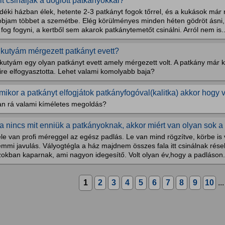
it csináljak a döglött patkányokkal?
déki házban élek, hetente 2-3 patkányt fogok tőrrel, és a kukások már
objam többet a szemétbe. Elég körülményes minden héten gödröt ásni, 
 fog fogyni, a kertből sem akarok patkánytemetőt csinálni. Arról nem is..
 kutyám mérgezett patkányt evett?
kutyám egy olyan patkányt evett amely mérgezett volt. A patkány már kb
ire elfogyasztotta. Lehet valami komolyabb baja?
mikor a patkányt elfogjátok patkányfogóval(kalitka) akkor hogy v
an rá valami kíméletes megoldás?
a nincs mit enniük a patkányoknak, akkor miért van olyan sok
le van profi méreggel az egész padlás. Le van mind rögzítve, körbe is
mmi javulás. Vályogtégla a ház majdnem összes fala itt csinálnak rés
zokban kaparnak, ami nagyon idegesítő. Volt olyan év,hogy a padláson.
1
2
3
4
5
6
7
8
9
10
..