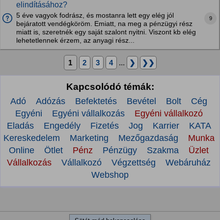
elindításához?
5 éve vagyok fodrász, és mostanra lett egy elég jól
9
bejáratott vendégköröm. Emiatt, na meg a pénzügyi rész
miatt is, szeretnék egy saját szalont nyitni. Viszont kb elég
lehetetlennek érzem, az anyagi rész...
1
2
3
4
...
❯
❯❯
Kapcsolódó témák:
Adó
Adózás
Befektetés
Bevétel
Bolt
Cég
Egyéni
Egyéni vállalkozás
Egyéni vállalkozó
Eladás
Engedély
Fizetés
Jog
Karrier
KATA
Kereskedelem
Marketing
Mezőgazdaság
Munka
Online
Ötlet
Pénz
Pénzügy
Szakma
Üzlet
Vállalkozás
Vállalkozó
Végzettség
Webáruház
Webshop