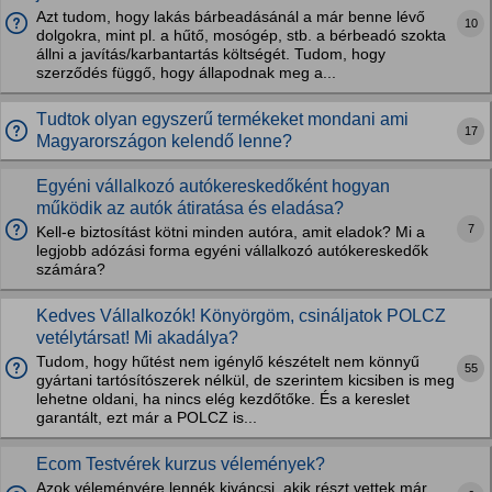
Azt tudom, hogy lakás bárbeadásánál a már benne lévő
10
dolgokra, mint pl. a hűtő, mosógép, stb. a bérbeadó szokta
állni a javítás/karbantartás költségét. Tudom, hogy
szerződés függő, hogy állapodnak meg a...
Тudtоk olyan egyszerű termékeket mondani ami
17
Magyarországon kelendő lenne?
Egyéni vállalkozó autókereskedőként hogyan
működik az autók átiratása és eladása?
7
Kell-e biztosítást kötni minden autóra, amit eladok? Mi a
legjobb adózási forma egyéni vállalkozó autókereskedők
számára?
Kedves Vállalkozók! Könyörgöm, csináljatok POLCZ
vetélytársat! Mi akadálya?
Tudom, hogy hűtést nem igénylő készételt nem könnyű
55
gyártani tartósítószerek nélkül, de szerintem kicsiben is meg
lehetne oldani, ha nincs elég kezdőtőke. És a kereslet
garantált, ezt már a POLCZ is...
Ecom Testvérek kurzus vélemények?
Azok véleményére lennék kiváncsi, akik részt vettek már