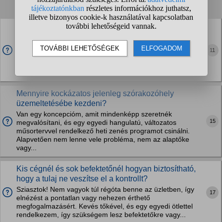
1
2
3
4
...
❯
❯❯
Mennyire gyakori, hogy egy heti rendezvényen eleinte
a helyszín biztosítja az italkínálatot?
Egy zenés, heti egyszer megrendezésre kerülő eseményt
11
szeretnék szervezni, és az üzleti kialakítás miatt igazából mi
a jegyértékesítésből és kiegészítő szolgáltatásokból is
meglennénk, de ami fontosabb, hogy...
Mennyire kockázatos jelenleg szórakozóhely
üzemeltetésébe kezdeni?
Van egy koncepcióm, amit mindenképp szeretnék
15
megvalósítani, és egy egyedi hangulatú, változatos
műsortervvel rendelkező heti zenés programot csinálni.
Alapvetően nem lenne vele probléma, nem az alaptőke
vagy...
Kis cégnél és sok befektetőnél hogyan biztosítható,
hogy a tulaj ne veszítse el a kontrollt?
Sziasztok! Nem vagyok túl régóta benne az üzletben, így
17
elnézést a pontatlan vagy nehezen érthető
megfogalmazásért. Kevés tőkével, és egy egyedi ötlettel
rendelkezem, így szükségem lesz befektetőkre vagy...