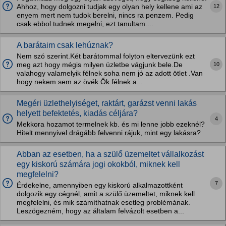
12
Ahhoz, hogy dolgozni tudjak egy olyan hely kellene ami az
enyem mert nem tudok berelni, nincs ra penzem. Pedig
csak ebbol tudnek megelni, ezt tanultam....
A barátaim csak lehúznak?
Nem szó szerint.Két barátommal folyton eltervezünk ezt
10
meg azt hogy mégis milyen üzletbe vágjunk bele.De
valahogy valamelyik félnek soha nem jó az adott ötlet .Van
hogy nekem sem az övék.Ők félnek a...
Megéri üzlethelyiséget, raktárt, garázst venni lakás
helyett befektetés, kiadás céljára?
4
Mekkora hozamot termelnek kb. és mi lenne jobb ezeknél?
Hitelt mennyivel drágább felvenni rájuk, mint egy lakásra?
Abban az esetben, ha a szülő üzemeltet vállalkozást
egy kiskorú számára jogi okokból, miknek kell
megfelelni?
7
Érdekelne, amennyiben egy kiskorú alkalmazottként
dolgozik egy cégnél, amit a szülő üzemeltet, miknek kell
megfelelni, és mik számíthatnak esetleg problémának.
Leszögezném, hogy az általam felvázolt esetben a...