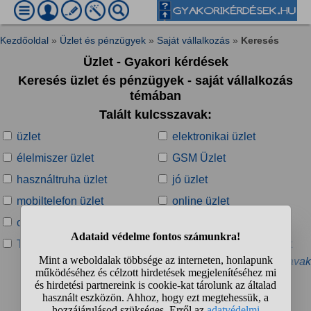
Kezdőoldal
»
Üzlet és pénzügyek
»
Saját vállalkozás
»
Keresés
Üzlet - Gyakori kérdések
Keresés üzlet és pénzügyek - saját vállalkozás
témában
Talált kulcsszavak:
üzlet
elektronikai üzlet
élelmiszer üzlet
GSM Üzlet
használtruha üzlet
jó üzlet
mobiltelefon üzlet
online üzlet
optikai üzlet
ruházati üzlet
The ​Deal – Az üzlet
The Sims 2: Vár az üzlet
» További kapcsolódó kulcsszavak
Talált kérdések: