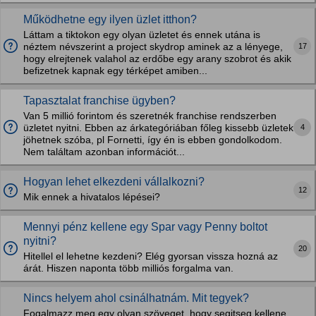
Működhetne egy ilyen üzlet itthon?
Láttam a tiktokon egy olyan üzletet és ennek utána is
17
néztem névszerint a project skydrop aminek az a lényege,
hogy elrejtenek valahol az erdőbe egy arany szobrot és akik
befizetnek kapnak egy térképet amiben...
Tapasztalat franchise ügyben?
Van 5 millió forintom és szeretnék franchise rendszerben
4
üzletet nyitni. Ebben az árkategóriában főleg kissebb üzletek
jöhetnek szóba, pl Fornetti, így én is ebben gondolkodom.
Nem találtam azonban információt...
Hogyan lehet elkezdeni vállalkozni?
12
Mik ennek a hivatalos lépései?
Mennyi pénz kellene egy Spar vagy Penny boltot
nyitni?
20
Hitellel el lehetne kezdeni? Elég gyorsan vissza hozná az
árát. Hiszen naponta több milliós forgalma van.
Nincs helyem ahol csinálhatnám. Mit tegyek?
Fogalmazz meg egy olyan szöveget, hogy segitseg kellene.