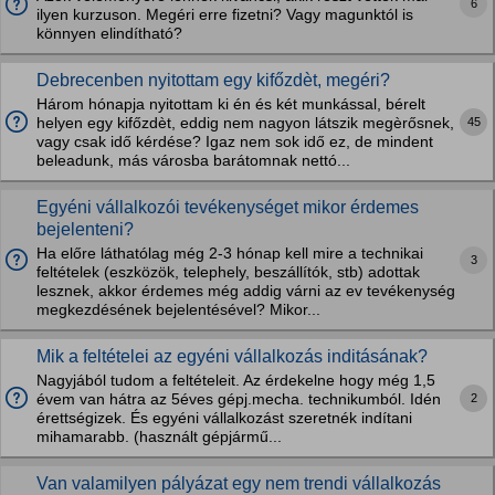
6
ilyen kurzuson. Megéri erre fizetni? Vagy magunktól is
könnyen elindítható?
Debrecenben nyitottam egy kifőzdèt, megéri?
Három hónapja nyitottam ki én és két munkással, bérelt
45
helyen egy kifőzdèt, eddig nem nagyon látszik megèrősnek,
vagy csak idő kérdése? Igaz nem sok idő ez, de mindent
beleadunk, más városba barátomnak nettó...
Egyéni vállalkozói tevékenységet mikor érdemes
bejelenteni?
Ha előre láthatólag még 2-3 hónap kell mire a technikai
3
feltételek (eszközök, telephely, beszállítók, stb) adottak
lesznek, akkor érdemes még addig várni az ev tevékenység
megkezdésének bejelentésével? Mikor...
Mik a feltételei az egyéni vállalkozás inditásának?
Nagyjából tudom a feltételeit. Az érdekelne hogy még 1,5
2
évem van hátra az 5éves gépj.mecha. technikumból. Idén
érettségizek. És egyéni vállalkozást szeretnék indítani
mihamarabb. (használt gépjármű...
Van valamilyen pályázat egy nem trendi vállalkozás