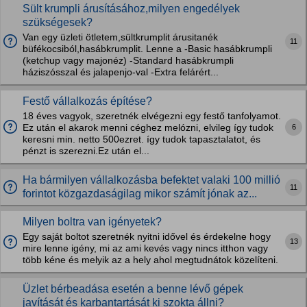
Sült krumpli árusításához,milyen engedélyek
szükségesek?
Van egy üzleti ötletem,sültkrumplit árusitanék
11
büfékocsiból,hasábkrumplit. Lenne a -Basic hasábkrumpli
(ketchup vagy majonéz) -Standard hasábkrumpli
háziszósszal és jalapenjo-val -Extra felárért...
Festő vállalkozás építése?
18 éves vagyok, szeretnék elvégezni egy festő tanfolyamot.
6
Ez után el akarok menni céghez melózni, elvileg így tudok
keresni min. netto 500ezret. így tudok tapasztalatot, és
pénzt is szerezni.Ez után el...
Ha bármilyen vállalkozásba befektet valaki 100 millió
11
forintot közgazdaságilag mikor számít jónak az...
Milyen boltra van igényetek?
Egy saját boltot szeretnék nyitni idővel és érdekelne hogy
13
mire lenne igény, mi az ami kevés vagy nincs itthon vagy
több kéne és melyik az a hely ahol megtudnátok közelíteni.
Üzlet bérbeadása esetén a benne lévő gépek
javítását és karbantartását ki szokta állni?