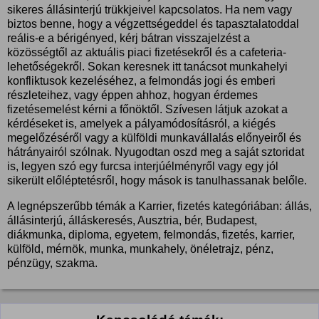
sikeres állásinterjú trükkjeivel kapcsolatos. Ha nem vagy
biztos benne, hogy a végzettségeddel és tapasztalatoddal
reális-e a bérigényed, kérj bátran visszajelzést a
közösségtől az aktuális piaci fizetésekről és a cafeteria-
lehetőségekről. Sokan keresnek itt tanácsot munkahelyi
konfliktusok kezeléséhez, a felmondás jogi és emberi
részleteihez, vagy éppen ahhoz, hogyan érdemes
fizetésemelést kérni a főnöktől. Szívesen látjuk azokat a
kérdéseket is, amelyek a pályamódosításról, a kiégés
megelőzéséről vagy a külföldi munkavállalás előnyeiről és
hátrányairól szólnak. Nyugodtan oszd meg a saját sztoridat
is, legyen szó egy furcsa interjúélményről vagy egy jól
sikerült előléptetésről, hogy mások is tanulhassanak belőle.
A legnépszerűbb témák a Karrier, fizetés kategóriában: állás,
állásinterjú, álláskeresés, Ausztria, bér, Budapest,
diákmunka, diploma, egyetem, felmondás, fizetés, karrier,
külföld, mérnök, munka, munkahely, önéletrajz, pénz,
pénzügy, szakma.