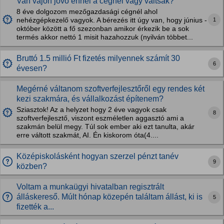
Van vajon jövő ennél a cégnél vagy váltsak?
8 éve dolgozom mezőgazdasági cégnél ahol
1
nehézgépkezelő vagyok. A bérezés itt úgy van, hogy június -
október között a fő szezonban amikor érkezik be a sok
termés akkor nettó 1 misit hazahozzuk (nyilván többet...
Bruttó 1.5 millió Ft fizetés milyennek számít 30
6
évesen?
Megérné váltanom szoftverfejlesztőről egy rendes két
kezi szakmára, és vállalkozást építenem?
Sziasztok! Az a helyzet hogy 2 éve vagyok csak
8
szoftverfejlesztő, viszont eszméletlen aggasztó ami a
szakmán belül megy. Túl sok ember aki ezt tanulta, akár
erre váltott szakmát, AI. Én kiskorom óta(4....
Középiskolásként hogyan szerzel pénzt tanév
9
közben?
Voltam a munkaügyi hivatalban regisztrált
álláskereső. Múlt hónap közepén találtam állást, ki is
5
fizették a...