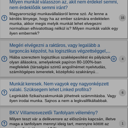
Milyen munkát válasszon az, akit nem érdekel semmi,
nem érdeklődik semmi iránt?
Magyarországi munkavállalásról lenne szó. Az lenne a
15
kérdés lényege, hogy ha az ember számára erdektelen
munka, akkor megis melyik munkát lehet elvegezni
normalisan elhivatottsag nélkül is? Milyen munkák valók egy
ilyen embernek?
Megéri elvégezni a raktáros, vagy legalább a
targoncás képzést, ha logisztikus végzettséggel,...
Hiába szereztem logisztikus szakképesítést és pályázok
4
olyan állásokra, amelyeknek papíron 80-100%-ban
megfelelek (társalgási szintű angol/német nyelvtudás,
számítógépes ismeretek, középfokú szakirányú...
Munkát keresek. Nem vagyok egy nagyonképzett
valaki. Szüksegem lehet Linked profilra?
6
Leginkább fizikai/szakmunkák jöhetnek számmitásba. Vagy
ilyen irodai munka. Sajnos a nem a legkvalifikáltabbak.
BKV Villamosvezetői Tanfolyam vélemény?
Milyen teszt vár a delikvensre az előszűrés kapcsán, illetve
1
maga a tanfolyam mennyi ideig tart, mennyire kötött az