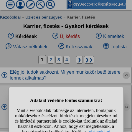
Kezdőoldal
»
Üzlet és pénzügyek
»
Karrier, fizetés
Karrier, fizetés - Gyakori kérdések
Kérdések
Új kérdés
Kiemeltek
Válasz nélküliek
Kulcsszavak
Toplista
1
2
3
4
...
❯
❯❯
Elég jól tudok sakkozni. Milyen munkakör betöltésére
29
lennék alkalmas?
Mennyire tapasztalod te is, hogy a cégek
belekalkulálják a bérezésbe a fiatalok
adómentességét és így...
14
Bőven 25 év feletti vagyok, álláskeresésnél egyre több
helyen tapasztalom, ill. sok ismerőstől hallom, cégüknél is ez
a helyzet. Így javarészt 25 év alattiak dolgoznak náluk. Az
adómentesség nélkül nem éri meg...