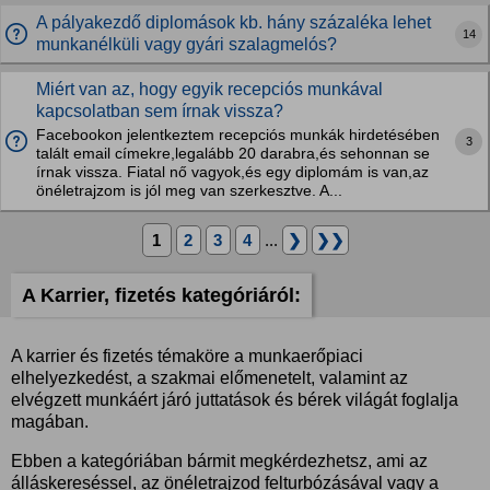
A pályakezdő diplomások kb. hány százaléka lehet
14
munkanélküli vagy gyári szalagmelós?
Miért van az, hogy egyik recepciós munkával
kapcsolatban sem írnak vissza?
Facebookon jelentkeztem recepciós munkák hirdetésében
3
talált email címekre,legalább 20 darabra,és sehonnan se
írnak vissza. Fiatal nő vagyok,és egy diplomám is van,az
önéletrajzom is jól meg van szerkesztve. A...
1
2
3
4
...
❯
❯❯
A Karrier, fizetés kategóriáról:
A karrier és fizetés témaköre a munkaerőpiaci
elhelyezkedést, a szakmai előmenetelt, valamint az
elvégzett munkáért járó juttatások és bérek világát foglalja
magában.
Ebben a kategóriában bármit megkérdezhetsz, ami az
álláskereséssel, az önéletrajzod felturbózásával vagy a