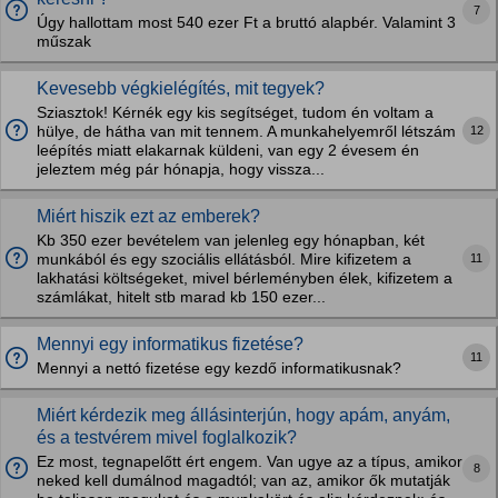
7
Úgy hallottam most 540 ezer Ft a bruttó alapbér. Valamint 3
műszak
Kevesebb végkielégítés, mit tegyek?
Sziasztok! Kérnék egy kis segítséget, tudom én voltam a
12
hülye, de hátha van mit tennem. A munkahelyemről létszám
leépítés miatt elakarnak küldeni, van egy 2 évesem én
jeleztem még pár hónapja, hogy vissza...
Miért hiszik ezt az emberek?
Kb 350 ezer bevételem van jelenleg egy hónapban, két
11
munkából és egy szociális ellátásból. Mire kifizetem a
lakhatási költségeket, mivel bérleményben élek, kifizetem a
számlákat, hitelt stb marad kb 150 ezer...
Mennyi egy informatikus fizetése?
11
Mennyi a nettó fizetése egy kezdő informatikusnak?
Miért kérdezik meg állásinterjún, hogy apám, anyám,
és a testvérem mivel foglalkozik?
Ez most, tegnapelőtt ért engem. Van ugye az a típus, amikor
8
neked kell dumálnod magadtól; van az, amikor ők mutatják