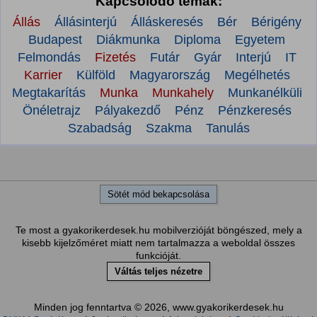
Kapcsolódó témák:
Állás
Állásinterjú
Álláskeresés
Bér
Bérigény
Budapest
Diákmunka
Diploma
Egyetem
Felmondás
Fizetés
Futár
Gyár
Interjú
IT
Karrier
Külföld
Magyarország
Megélhetés
Megtakarítás
Munka
Munkahely
Munkanélküli
Önéletrajz
Pályakezdő
Pénz
Pénzkeresés
Szabadság
Szakma
Tanulás
Sötét mód bekapcsolása
Te most a gyakorikerdesek.hu mobilverzióját böngészed, mely a
kisebb kijelzőméret miatt nem tartalmazza a weboldal összes
funkcióját.
Váltás teljes nézetre
Minden jog fenntartva © 2026, www.gyakorikerdesek.hu