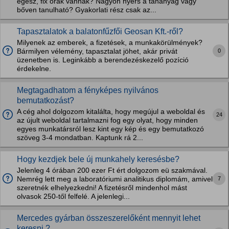
egész, fix órák vannak? Nagyon nyers a tananyag vagy
bőven tanulható? Gyakorlati rész csak az...
Tapasztalatok a balatonfűzfői Geosan Kft.-ről?
Milyenek az emberek, a fizetések, a munkakörülmények?
0
Bármilyen vélemény, tapasztalat jöhet, akár privát
üzenetben is. Leginkább a berendezéskezelő pozíció
érdekelne.
Megtagadhatom a fényképes nyilvános
bemutatkozást?
A cég ahol dolgozom kitalálta, hogy megújul a weboldal és
24
az újult weboldal tartalmazni fog egy olyat, hogy minden
egyes munkatársról lesz kint egy kép és egy bemutatkozó
szöveg 3-4 mondatban. Kaptunk rá 2...
Hogy kezdjek bele új munkahely keresésbe?
Jelenleg 4 órában 200 ezer Ft ért dolgozom eü szakmával.
7
Nemrég lett meg a laboratóriumi analitikus diplomám, amivel
szeretnék elhelyezkedni! A fizetésről mindenhol mást
olvasok 250-től felfelé. A jelenlegi...
Mercedes gyárban összeszerelőként mennyit lehet
keresni ?