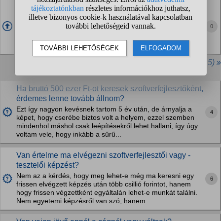
Van-e köztetek olyan, aki a HALMS Hungary Kft-nél
(Debrecen) dolgozik, vagy van olyan ismerőse, aki
ott...
0
Milyen ott a munkakörnyezet, a vezetőség, a kollégák és a
munkafeltételek?
További kiemelt kérdések (összesen 5) »
Ha bruttó 500 ezer Ft-ot keresek szoftverfejlesztőként,
érdemes lenne tovább állnom?
Ezt így nagyon kevésnek tartom 5 év után, de árnyalja a
4
képet, hogy cserébe biztos volt a helyem, ezzel szemben
mindenhol máshol csak leépítésekről lehet hallani, így úgy
voltam vele, hogy inkább a sűrű...
Van értelme ma elvégezni szoftverfejlesztői vagy -
tesztelői képzést?
Nem az a kérdés, hogy meg lehet-e még ma keresni egy
6
frissen elvégzett képzés után több csillió forintot, hanem
hogy frissen végzettként egyáltalán lehet-e munkát találni.
Nem egyetemi képzésről van szó, hanem...