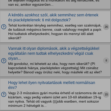
be teljesen magukat és a munkakört és alig kérdeznek; és
van ez, amikor egyszerűen...
A kérdés azokhoz szól, akik semmihez sem értenek
és piacképtelenek: ti mit dolgoztok?
Tehát konkrétan tényleg semmihez, esetleg van szakmájuk,
26
de tudásuk mégsincs benne, csak valahogy meglett a papír.
Hol tudtatok elhelyezkedni, hogyan és mennyi idő alatt
sikerült?
Vannak itt olyan diplomások, akik a végzettségükkel
egyáltalán nem tudtak elhelyezkedni/ végül csak
olyan...
8
Mit gondolsz, mi lehetett az oka, hogy nem sikerült? (Pl:
kapcsolatok hiánya, piacképtelen végzettség) Mit csinálsz
helyette? Bánod vagy örülsz neki, hogy másfelé vitt az élet?
Hogy lehet ilyen nyitvatartások mellett normálisan
élni?
Vagy 2-3 műszakos gyári munka érhető el számomra de azt
15
kizártam, vagy pedig valami üzlet ami 10-től általában 19-ig
van nyitva. Tehát ott vagyok (((jobb esetben, mert sokszor
minimum 2 hétvégét is...