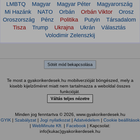
LMBTQ
Magyar
Magyar Péter
Magyarország
Mi Hazánk
NATO
Orbán
Orbán Viktor
Orosz
Oroszország
Pénz
Politika
Putyin
Társadalom
Tisza
Trump
Ukrajna
Ukrán
Választás
Volodimir Zelenszkij
Sötét mód bekapcsolása
Te most a gyakorikerdesek.hu mobilverzióját böngészed, mely a
kisebb kijelzőméret miatt nem tartalmazza a weboldal összes
funkcióját.
Váltás teljes nézetre
Minden jog fenntartva © 2026, www.gyakorikerdesek.hu
GYIK
|
Szabályzat
|
Jogi nyilatkozat
|
Adatvédelem
|
Cookie beállítások
|
WebMinute Kft.
|
Facebook
| Kapcsolat:
info(kukac)gyakorikerdesek.hu