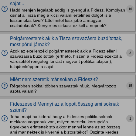
sajat...
16
Hadd menjen legalabb addig is gyengul a Fidesz. Komolyan
csinal a Tisza meg a kicsi valami ertelmes dolgot is a
leszamolas kivul? Ettol mitol lesz jobb a magyar
csaladoknak? Kenyer es cirkusz ez kell a nepnek?
Polgármesterek akik a Tisza szavazásra buzdítottak,
most pórul járnak?
Azok az exellenzéki polgármesterek akik a Fidesz elleni
3
szavazásra buzdítottak (érthető, hiszen a Fidesz ezektől a
városoktól rengeteg forrást megvont politikai alapon),
tulajdonképpen a saját...
Miért nem szeretik már sokan a Fidesz-t?
15
Régebben sokkal többen szavaztak rájuk. Megváltozott
azóta valami?
Fideszesek! Mennyi az a lopott összeg ami soknak
számít?
Tehat majd ha kiderul hogy a Fideszes politikusoknak
1
mekkora vagyonuk van, milyen merteku korrupciós
ügyekben erintettek stb akkor mennyi lenne az az összeg
ami mar nektek is kiverné a biztosítékot? Őszinte kerdes