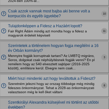
2024-ben 100%-al...
Csak azzok vannak most bajba aki benne volt a
10
korrpuciós és egyéb ügyekbe?
Tulajdonképpen a Fidesz a Hazáért lopott?
11
Fair Right Ádám mindig azt mondta hogy a fidesz a
magyarok érdekét képviseli
Szerintetek a történelem hogyan fogja megítélni a 16
év Orbán kormányt?
Mennyire fogják korruptnak tartani? Az LMBTQ migráns,
3
Soros, dolgokat csak néphülyítésnek fogják venni? En pl
remélem hogy az 540 elvesztett sajtóper (2016-2025
között), említésre kerül. Elvegre nem csak...
Miért hiszi mindenki azt hogy leváltottuk a Fideszt?
Szeretném jelezni hogy az orszag többsége még mindig
8
fideszes önkormányzat. Tehat a 2028-as önkormányzati
valasztason még le kell őket váltani
Szentkirályi Alexandra külsejével mi történt az utóbbi
években?