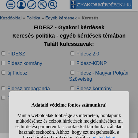
Kezdőoldal
»
Politika
»
Egyéb kérdések
»
Keresés
FIDESZ - Gyakori kérdések
Keresés politika - egyéb kérdések témában
Talált kulcsszavak:
FIDESZ
Fidesz 2.0
Fidesz kormány
Fidesz-KDNP
új Fidesz
Fidesz - Magyar Polgári
Szövetség
Fidesz propaganda
Fidesz-kormány
Fidesz-szavazó
régi Fidesz
Talált kérdések:
1
2
3
4
...
❯
❯❯