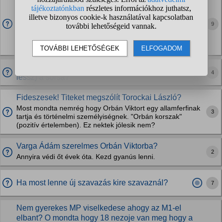
Észrevettétek mekkora kettős mérce van a
politikában?
Most ez a Tisza 2/3-ad tökéletesen megmutatja hogy
9
mekkora kettős mérce van az országban. A Tiszasok most
mindenre azt mondják "2/3" "jó vergődést", tehát hirtelen
mégiscsak számít ki van többségben, azoknak...
Az Orbán-féle páncélozott autónak mi lett (vagy mi
4
lessz) a sorsa?
Fideszesek! Titeket megszólít Torockai László?
Most mondta nemrég hogy Orbán Viktort egy allamferfinak
3
tartja és történelmi személyiségnek. "Orbán korszak"
(pozitív értelemben). Ez nektek jólesik nem?
Varga Ádám szerelmes Orbán Viktorba?
2
Annyira védi őt évek óta. Kezd gyanús lenni.
Ha most lenne új szavazás kire szavaznál?
7
Nem gyerekes MP viselkedese ahogy az M1-el
elbant? O mondta hogy 18 nezoje van meg hogy a