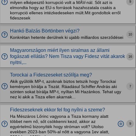
9
milyen elképesztő korrupció volt a MÁV-nál. Sőt azt is
elmondta hogy az EU-s források hazahozatala csakis a
korrupció ellenes intézkedeseken múlt.Mit gondoltok erről
fideszesek
Hankó Balzás Börtönben végzi?
10
Konkrétan hetente derülnek ki ujabb milliardos szerződései
Magyarországon miért ilyen siralmas az állami
fogászati ellátás? Nem Tisza vagy Fidesz vitát akarok
16
nyitni,...
Torockai a Fideszeseket szólítja meg?
Akik gyűlölik MP-t, azoknak biztos tetszik hogy Torockai
7
keményen bírálja a Tiszát. Ráadásul Schiffer András aki
szinten sokat bírálja MP-t, nyíltan Mi Hazánkos. Tehat ugy
nez ki akik a Tisza ellen akarnak...
Fideszeseknek ekkor fel fog nyílni a szeme?
Ha Mészáros Lőrinc vagyona a Tisza kormany alatt
többet nem nő, sőt csökkenni kezd, akkor az
9
egyértelmű bizonyíték hogy stróman volt? Utolso
evekben 2023-ban 50%-al nőtt a vagyona 1ev alatt,