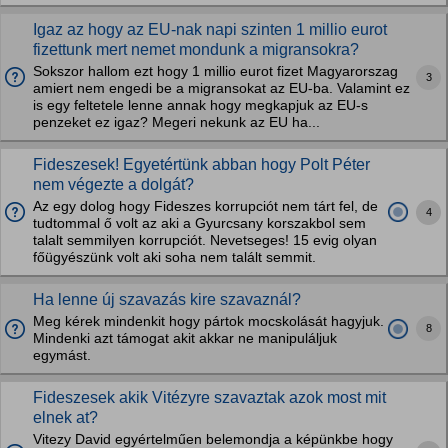
Igaz az hogy az EU-nak napi szinten 1 millio eurot
fizettunk mert nemet mondunk a migransokra?
Sokszor hallom ezt hogy 1 millio eurot fizet Magyarorszag
3
amiert nem engedi be a migransokat az EU-ba. Valamint ez
is egy feltetele lenne annak hogy megkapjuk az EU-s
penzeket ez igaz? Megeri nekunk az EU ha...
Fideszesek! Egyetértünk abban hogy Polt Péter
nem végezte a dolgát?
Az egy dolog hogy Fideszes korrupciót nem tárt fel, de
4
tudtommal ő volt az aki a Gyurcsany korszakbol sem
talalt semmilyen korrupciót. Nevetseges! 15 evig olyan
főügyészünk volt aki soha nem talált semmit.
Ha lenne új szavazás kire szavaznál?
Meg kérek mindenkit hogy pártok mocskolását hagyjuk.
8
Mindenki azt támogat akit akkar ne manipuláljuk
egymást.
Fideszesek akik Vitézyre szavaztak azok most mit
elnek at?
Vitezy David egyértelműen belemondja a képünkbe hogy