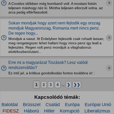
9
A Covidos időkben még bombanő volt. A mostani fotóin
teljesen máshogy néz ki. Mintha teljesen eltorzult volna, az
arca pedig elférfiasodott.
Sokan mondjak hogy azert nem fejlodik egy orszag
mondjuk Magyarorszag, Romania mert nincs penz.
De regen hogy...
4
Mondjuk a vasut. Itt Erdelyben fejlesztik csak rohadt lassan,
meg rengetegszer lehet hallani hogy nincs penz igy leall a
fejlesztes. Regen volt penz mondjuk a vilaghaborus
elotti/kozbeni/utani...
Erre mi a magyarázat Tiszások? Lesz valódi
rendszerváltás?
8
Ez intő jel, a kritikus gondolkodás fontos továbbra is! :
1
2
3
4
...
❯
❯❯
Kapcsolódó témák:
Baloldal
Brüsszel
Család
Európa
Európai Unió
FIDESZ
Háború
Hitler
Korrupció
Liberalizmus