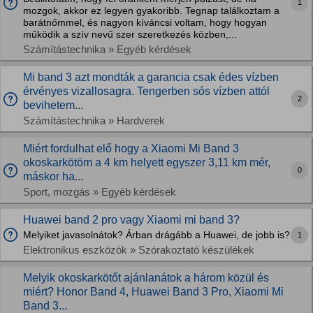
1
mozgok, akkor ez legyen gyakoribb. Tegnap találkoztam a
barátnőmmel, és nagyon kíváncsi voltam, hogy hogyan
működik a szív nevű szer szeretkezés közben,...
Számítástechnika » Egyéb kérdések
Mi band 3 azt mondták a garancia csak édes vízben
érvényes vizallosagra. Tengerben sós vízben attól
2
bevihetem...
Számítástechnika » Hardverek
Miért fordulhat elő hogy a Xiaomi Mi Band 3
okoskarkötöm a 4 km helyett egyszer 3,11 km mér,
0
máskor ha...
Sport, mozgás » Egyéb kérdések
Huawei band 2 pro vagy Xiaomi mi band 3?
Melyiket javasolnátok? Árban drágább a Huawei, de jobb is?
1
Elektronikus eszközök » Szórakoztató készülékek
Melyik okoskarkötőt ajánlanátok a három közül és
miért? Honor Band 4, Huawei Band 3 Pro, Xiaomi Mi
Band 3...