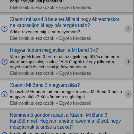
hogy hogyan kell párosítani?
Elektronikus eszközök » Egyéb kérdések
Xiaomi mi band 3 belehet állítani hogy ébresztéskor
ne kapcsoljon ki egy pár rezgés után?
2
Addig rezegjen mig ki nem nyomom?
Elektronikus eszközök » Egyéb kérdések
Hogyan tudom megjavítani a Mi band 3-t?
Van egy Mi band 3 pro-m és az egyik nap töltés után nem
akart bekapcsolni, csak a "Hello" ugrik fel egy pillanatra,
1
egyet vibrál és ezt csinálja folyamatosan
Elektronikus eszközök » Egyéb kérdések
Xiaomi Mi Band 3 magyarosítás?
Sziasztok! Honnan tudnám megszerezni a Mi Band 3-hoz a
4
magyarosítást? Köszönöm a segítséget.
Elektronikus eszközök » Egyéb kérdések
Néminemű gondom akadt a Xiaomi Mi Band 3
karkötőmmel. Hogyan lehetne rávenni a kütyüt, hogy
mozgásnak tekintse a szexet?
Beállítottam, hogy fél óránként mérjen pulzust, de ha