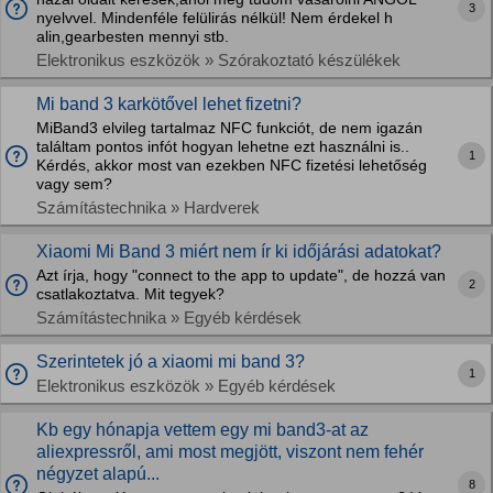
3
nyelvvel. Mindenféle felülirás nélkül! Nem érdekel h
alin,gearbesten mennyi stb.
Elektronikus eszközök » Szórakoztató készülékek
Mi band 3 karkötővel lehet fizetni?
MiBand3 elvileg tartalmaz NFC funkciót, de nem igazán
találtam pontos infót hogyan lehetne ezt használni is..
1
Kérdés, akkor most van ezekben NFC fizetési lehetőség
vagy sem?
Számítástechnika » Hardverek
Xiaomi Mi Band 3 miért nem ír ki időjárási adatokat?
Azt írja, hogy "connect to the app to update", de hozzá van
2
csatlakoztatva. Mit tegyek?
Számítástechnika » Egyéb kérdések
Szerintetek jó a xiaomi mi band 3?
1
Elektronikus eszközök » Egyéb kérdések
Kb egy hónapja vettem egy mi band3-at az
aliexpressről, ami most megjött, viszont nem fehér
négyzet alapú...
8