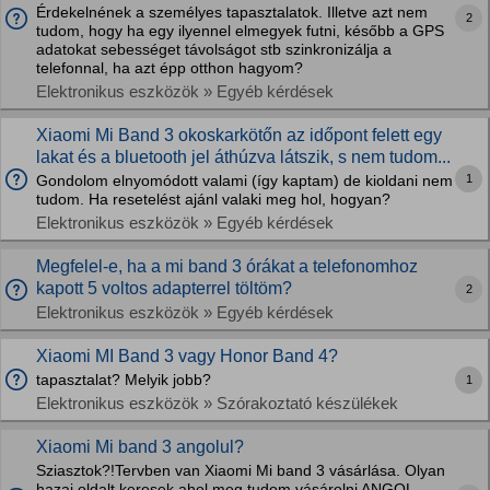
Érdekelnének a személyes tapasztalatok. Illetve azt nem
2
tudom, hogy ha egy ilyennel elmegyek futni, később a GPS
adatokat sebességet távolságot stb szinkronizálja a
telefonnal, ha azt épp otthon hagyom?
Elektronikus eszközök » Egyéb kérdések
Xiaomi Mi Band 3 okoskarkötőn az időpont felett egy
lakat és a bluetooth jel áthúzva látszik, s nem tudom...
1
Gondolom elnyomódott valami (így kaptam) de kioldani nem
tudom. Ha resetelést ajánl valaki meg hol, hogyan?
Elektronikus eszközök » Egyéb kérdések
Megfelel-e, ha a mi band 3 órákat a telefonomhoz
kapott 5 voltos adapterrel töltöm?
2
Elektronikus eszközök » Egyéb kérdések
Xiaomi MI Band 3 vagy Honor Band 4?
tapasztalat? Melyik jobb?
1
Elektronikus eszközök » Szórakoztató készülékek
Xiaomi Mi band 3 angolul?
Sziasztok?!Tervben van Xiaomi Mi band 3 vásárlása. Olyan
hazai oldalt keresek,ahol meg tudom vásárolni ANGOL