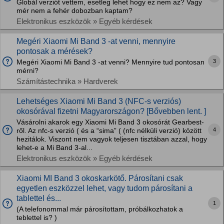
Globál verziót vettem, esetleg lehet hogy ez nem az? Vagy
mér nem a fehér dobozban kaptam?
Elektronikus eszközök » Egyéb kérdések
Megéri Xiaomi Mi Band 3 -at venni, mennyire
pontosak a mérések?
3
Megéri Xiaomi Mi Band 3 -at venni? Mennyire tud pontosan
mérni?
Számítástechnika » Hardverek
Lehetséges Xiaomi Mi Band 3 (NFC-s verziós)
okosórával fizetni Magyarországon? [Bővebben lent. ]
Vásárolni akarok egy Xiaomi Mi Band 3 okosórát Gearbest-
4
ről. Az nfc-s verzió ( és a “sima” ( (nfc nélküli verzió) között
hezitálok. Viszont nem vagyok teljesen tisztában azzal, hogy
lehet-e a Mi Band 3-al...
Elektronikus eszközök » Egyéb kérdések
Xiaomi MI Band 3 okoskarkötő. Párosítani csak
egyetlen eszközzel lehet, vagy tudom párosítani a
tablettel és...
1
(A telefonommal már párosítottam, próbálkozhatok a
teblettel is? )