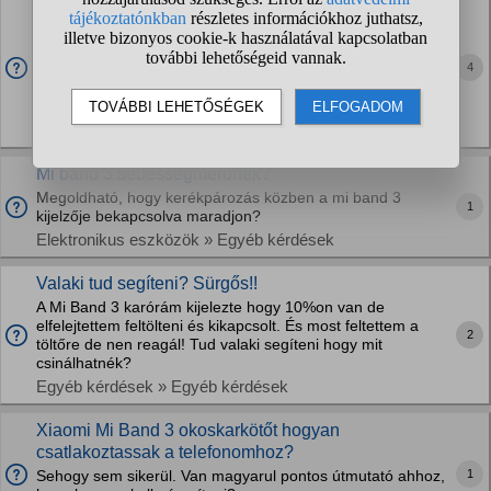
2022-ben használható még a Xiaomi MI Band 3
Androidos telefonnal?
Véletlenül találtam rá egy fiók mélyén. Néha edzés közben
4
hasznos lenne. Melyik app tudja kezelni? Mi Band 3 nevű
appot nem találok, csak egy Mi Fitnesst, ami látszólag nem
támogatja (vagy én nem jövök rá,...
Elektronikus eszközök » Mobiltelefonok
Mi band 3 sebességmérőnek?
Megoldható, hogy kerékpározás közben a mi band 3
1
kijelzője bekapcsolva maradjon?
Elektronikus eszközök » Egyéb kérdések
Valaki tud segíteni? Sürgős!!
A Mi Band 3 karórám kijelezte hogy 10%on van de
elfelejtettem feltölteni és kikapcsolt. És most feltettem a
2
töltőre de nen reagál! Tud valaki segíteni hogy mit
csinálhatnék?
Egyéb kérdések » Egyéb kérdések
Xiaomi Mi Band 3 okoskarkötőt hogyan
csatlakoztassak a telefonomhoz?
1
Sehogy sem sikerül. Van magyarul pontos útmutató ahhoz,