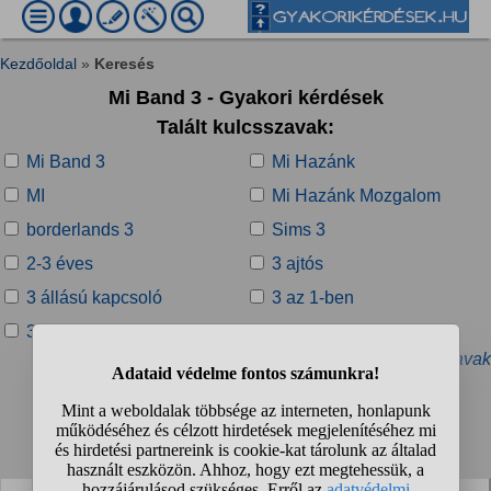
Kezdőoldal
»
Keresés
Mi Band 3 - Gyakori kérdések
Talált kulcsszavak:
Mi Band 3
Mi Hazánk
MI
Mi Hazánk Mozgalom
borderlands 3
Sims 3
2-3 éves
3 ajtós
3 állású kapcsoló
3 az 1-ben
3 DUO
3 és fél éves
» További kapcsolódó kulcsszavak
Talált kérdések:
1
2
❯