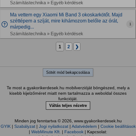
Számítástechnika » Egyéb kérdések
Ma vettem egy Xiaomi Mi Band 3 okoskarkötőt. Majd
széttépem a szíját, mire kihámozom belőle az órát,
1
márpedig...
Számítástechnika » Egyéb kérdések
1
2
❯
Sötét mód bekapcsolása
Te most a gyakorikerdesek.hu mobilverzióját böngészed, mely a
kisebb kijelzőméret miatt nem tartalmazza a weboldal összes
funkcióját.
Váltás teljes nézetre
Minden jog fenntartva © 2026, www.gyakorikerdesek.hu
GYIK
|
Szabályzat
|
Jogi nyilatkozat
|
Adatvédelem
|
Cookie beállítások
|
WebMinute Kft.
|
Facebook
| Kapcsolat: