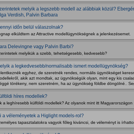
zerintetek melyik a legszebb modell az alábbiak közül? Ebergén
lga Verdish, Palvin Barbara
ennyi időn belül válaszolnak?
egnap elküldtem az Attractive modellügynökségnek a jelenkezésemet.
ara Delevingne vagy Palvin Barbi?
zerintetek melyikük a szebb, tehetségesebb, kedvesebb?
elyik a legkedvesebb/normalisabb ismert modellügynökség?
elentkeznék egyhez, de szeretnék rendes, normális ügynökséget keresn
odellekről, akik azt mondtak, az ügynökségük olyan, mint egy kis csal
léggé törékeny, nem szeretném, ha az ügynökség földbe döngölné.. Seg
ülföldi híres modellek?
k a leghíresebb külföldi modellek? Az olyanok mint itt Magyarországon 
i a véleményetek a Higlight models-rol?
emélyes tapasztalatokra vagyok főleg kiváncsi, de véleményt is írhatto