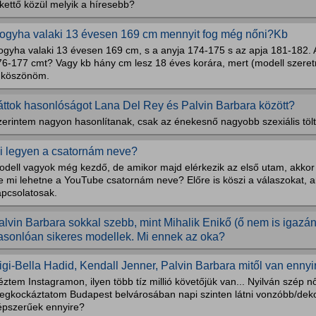
kettő közül melyik a híresebb?
ogyha valaki 13 évesen 169 cm mennyit fog még nőni?Kb
gyha valaki 13 évesen 169 cm, s a anyja 174-175 s az apja 181-182. A
76-177 cmt? Vagy kb hány cm lesz 18 éves korára, mert (modell szeretn
s köszönöm.
áttok hasonlóságot Lana Del Rey és Palvin Barbara között?
erintem nagyon hasonlítanak, csak az énekesnő nagyobb szexiális töltet
i legyen a csatornám neve?
odell vagyok még kezdő, de amikor majd elérkezik az első utam, akkor 
e mi lehetne a YouTube csatornám neve? Előre is köszi a válaszokat, a
apcsolatosak.
alvin Barbara sokkal szebb, mint Mihalik Enikő (ő nem is igazán
asonlóan sikeres modellek. Mi ennek az oka?
igi-Bella Hadid, Kendall Jenner, Palvin Barbara mitől van ennyi
ztem Instagramon, ilyen több tíz millió követőjük van... Nyilván szép n
egkockáztatom Budapest belvárosában napi szinten látni vonzóbb/dekor
épszerűek ennyire?