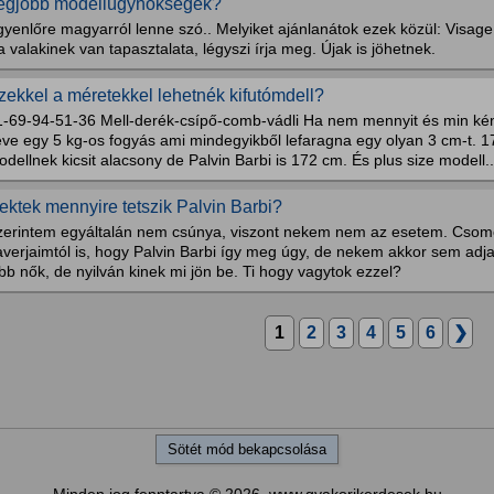
egjobb modellügynökségek?
yenlőre magyarról lenne szó.. Melyiket ajánlanátok ezek közül: Visage
 valakinek van tapasztalata, légyszi írja meg. Újak is jöhetnek.
zekkel a méretekkel lehetnék kifutómdell?
1-69-94-51-36 Mell-derék-csípő-comb-vádli Ha nem mennyit és min kén
éve egy 5 kg-os fogyás ami mindegyikből lefaragna egy olyan 3 cm-t.
dellnek kicsit alacsony de Palvin Barbi is 172 cm. És plus size modell..
ektek mennyire tetszik Palvin Barbi?
zerintem egyáltalán nem csúnya, viszont nekem nem az esetem. Csom
verjaimtól is, hogy Palvin Barbi így meg úgy, de nekem akkor sem adj
bb nők, de nyilván kinek mi jön be. Ti hogy vagytok ezzel?
1
2
3
4
5
6
❯
Sötét mód bekapcsolása