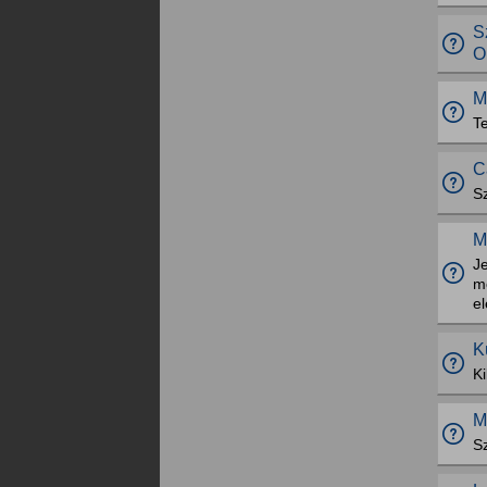
S
O
M
T
C
S
M
J
m
e
K
Ki
M
Sz