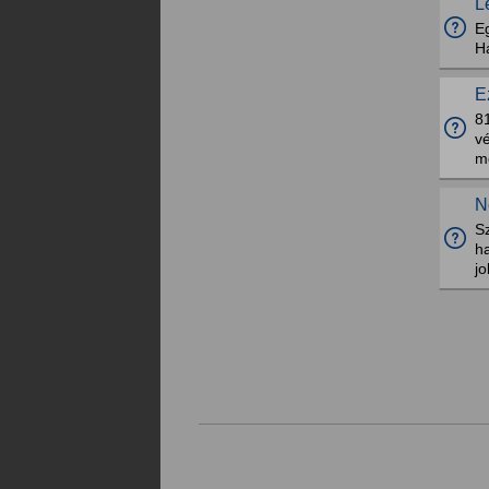
L
Eg
Ha
E
8
v
mo
N
S
ha
jo