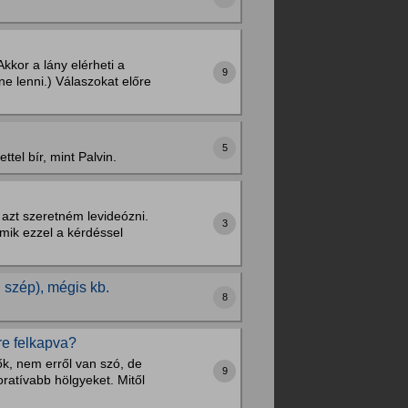
kkor a lány elérheti a
9
e lenni.) Válaszokat előre
5
tel bír, mint Palvin.
azt szeretném levideózni.
3
mik ezzel a kérdéssel
 szép), mégis kb.
8
re felkapva?
ők, nem erről van szó, de
9
atívabb hölgyeket. Mitől