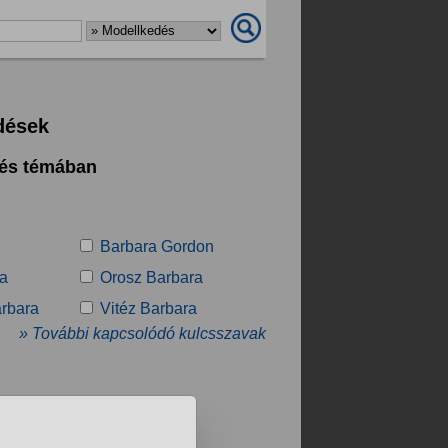
dések
dés témában
Barbara Gordon
ra
Orosz Barbara
rbara
Vitéz Barbara
» További kapcsolódó kulcsszavak