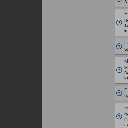
A 
H
Ho
1
i
L
Sz
M
M
D
k
P
h
G
Né
m
n