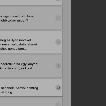
z az ügynökséghez. Innen
0
a jobb akkor miben?
 meg az ilyen neveket
6
 nevet változtatni akarok
ára, gondoltam...
szeretik e ha egy lányon
4
ttractivehoz, akik azt
e szépnek. Szóval nemrég
12
el idáig.
6