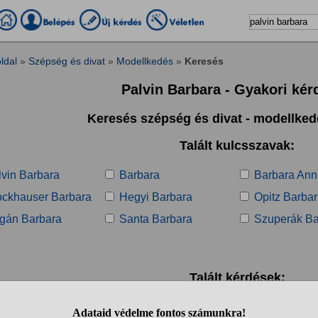
ldal
»
Szépség és divat
»
Modellkedés
»
Keresés
Palvin Barbara - Gyakori kér
Keresés szépség és divat - modellke
Talált kulcsszavak:
lvin Barbara
Barbara
Barbara Ann
ockhauser Barbara
Hegyi Barbara
Opitz Barba
gán Barbara
Santa Barbara
Szuperák Ba
Talált kérdések:
1
2
3
4
5
6
❯