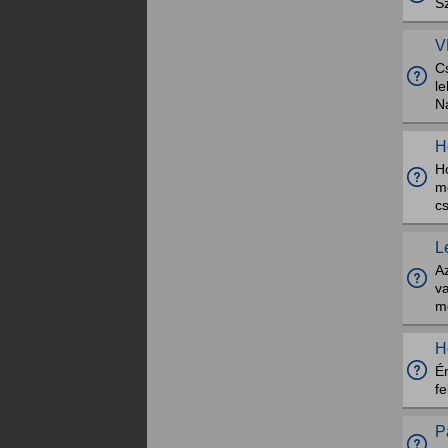
Sz
V
Cs
l
N
H
H
m
c
L
A
va
m
H
É
fe
P