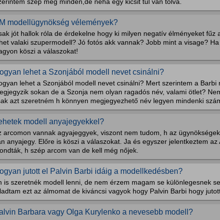
erintem szép meg minden,de néha egy kicsit túl van tolva.
M modellügynökség vélemények?
ak jót hallok róla de érdekelne hogy ki milyen negatív élményeket fű
ehet valaki szupermodell? Jó fotós akk vannak? Jobb mint a visage? H
agyon köszi a válaszokat!
ogyan lehet a Szonjából modell nevet csinálni?
ogyan lehet a Szonjából modell nevet csinálni? Mert szerintem a Barbi
egjegyzik sokan de a Szonja nem olyan ragadós név, valami ötlet? Nem
sak azt szeretném h könnyen megjegyezhető név legyen mindenki szám
ehetek modell anyajegyekkel?
z arcomon vannak agyajeggyek, viszont nem tudom, h az ügynökségek 
n anyajegy. Előre is köszi a válaszokat. Ja és egyszer jelentkeztem az A
ondták, h szép arcom van de kell még nőjek.
ogyan jutott el Palvin Barbi idáig a modellkedésben?
n is szeretnék modell lenni, de nem érzem magam se különlegesnek s
ladtam ezt az álmomat de kiváncsi vagyok hogy Palvin Barbi hogy jutott 
alvin Barbara vagy Olga Kurylenko a nevesebb modell?