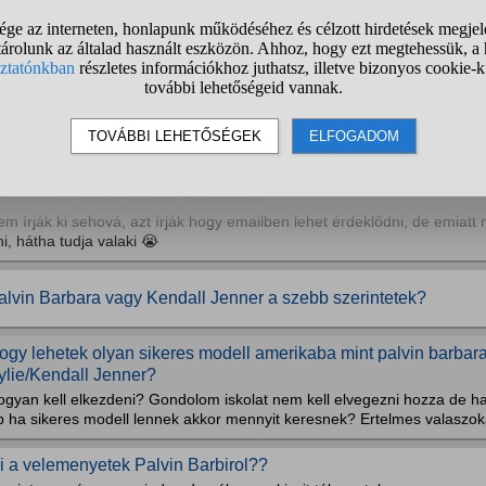
alvin Barbit tényleg isteniteni kell ?
iért csinálnak egyesek úgy hogy az hogy ő mekkora modell, erre mi m
ell legyünk? Ez valami teljesítmény hogy így született? A 99% az embe
netikával születik, ha egy orvos Nobel díjat kap , és dicsérjük azt értem
ljesítmény?
z Icon Model Managementhez (Palvin Barbi ügynökségéhez) hán
elentkezni, illetve mik az elvárások?
m írják ki sehová, azt írják hogy emailben lehet érdeklődni, de emiatt
ni, hátha tudja valaki 😭
alvin Barbara vagy Kendall Jenner a szebb szerintetek?
ogy lehetek olyan sikeres modell amerikaba mint palvin barbar
ylie/Kendall Jenner?
gyan kell elkezdeni? Gondolom iskolat nem kell elvegezni hozza de ha i
b ha sikeres modell lennek akkor mennyit keresnek? Ertelmes valaszok
i a velemenyetek Palvin Barbirol??