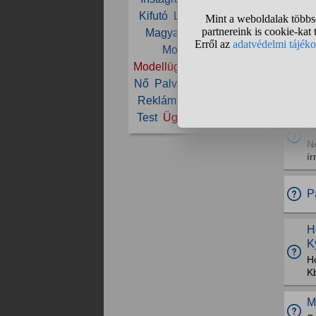
Kifutó
Lány
Magasság
P
Magyarország
Méret
M
Model
Modell
k
Modellügynökség
Munka
ge
Nő
Palvin Barbara
Pénz
te
Reklám
Szép
Szépség
A
Test
Ügynökség
Visage
j
Ne
ír
P
H
K
Ho
K
M