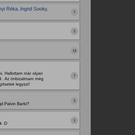
yi Réka, Ingrid Sooky,
7
2
13
i. Hallottam már olyan
7
ad.. Az önbizalmam még
ítsetek legyszi!
3
pl.Palvin Barbi?
1
k :D