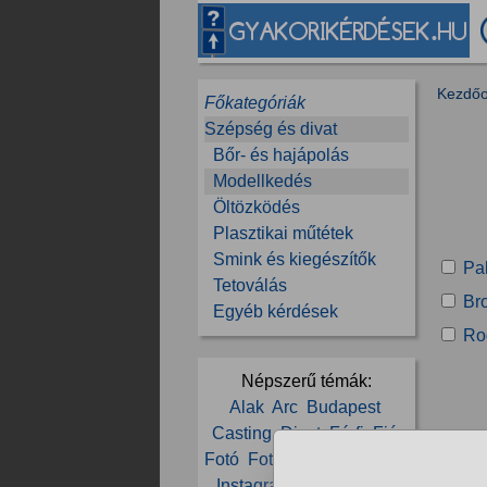
Kezdőo
Főkategóriák
Szépség és divat
Bőr- és hajápolás
Modellkedés
Öltözködés
Plasztikai műtétek
Smink és kiegészítők
Pa
Tetoválás
Br
Egyéb kérdések
Ro
Népszerű témák:
Alak
Arc
Budapest
Casting
Divat
Férfi
Fiú
Fotó
Fotómodell
Fotózás
Instagram
Jelentkezés