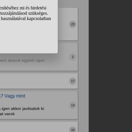
agyarok ennyire büszkék
reknek nem ilyen
23
 ... de e mögött mi a
y éves kortól lehet
2
 nem akarok egyből rájuk
17
a? Vagy mint
13
gen akkor javitsatok ki.
at varok
10