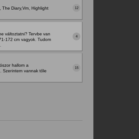
, The Diary,Vm, Highlight
12
e változtatni? Tervbe van
4
 171-172 cm vagyok. Tudom
.
ószor hallom a
15
a. Szerintem vannak tőle