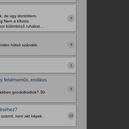
k, de úgy döntöttem,
7
ág.Nem a kifutós
kor különböző ruhákat...
inden hátsó szándék
3
1
gy fehérneműs, erotikus
5
épekben gondolkodtok? 30-
ítéséhez?
 számít, nem akt képek.
13