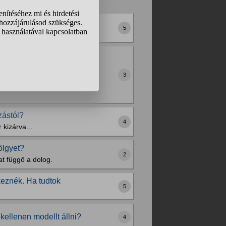
y akt fotózást?
5
agam ilyen helyzetbe.
rotikusabb jellegű
3
 én beszélhetek a
lyennek? Én nem szívesen
zástól?
4
 kizárva...
ölgyet?
2
t függő a dolog.
tkeznék. Ha tudtok
5
kellenen modellt állni?
4