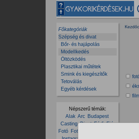
Kezdőo
Főkategóriák
Szépség és divat
Bőr- és hajápolás
Modellkedés
Öltözködés
Plasztikai műtétek
Smink és kiegészítők
fot
Tetoválás
éks
Egyéb kérdések
fil
Népszerű témák:
Alak
Arc
Budapest
Casting
Divat
Férfi
Fiú
Fotó
Fotómodell
Fotózás
Instagram
Jelentkezés