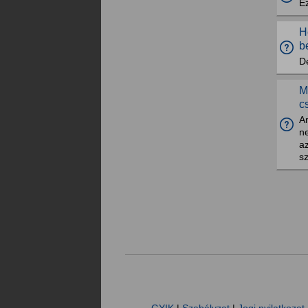
Ez
H
b
D
M
c
Am
ne
a
sz