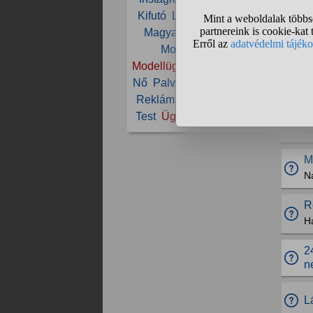
Kifutó
Lány
Magasság
V
Magyarország
Méret
S
Model
Modell
Modellügynökség
Munka
H
Nő
Palvin Barbara
Pénz
f
Reklám
Szép
Szépség
D
Test
Ügynökség
Visage
sz
vá
M
Na
R
H
2
n
L