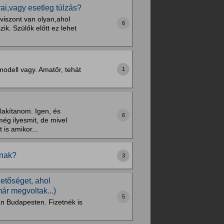
ai,vagy esetleg túlzás?
viszont van olyan,ahol
6
ik. Szülők előtt ez lehet
modell vagy. Amatőr, tehát
1
alakítanom. Igen, és
6
ég ilyesmit, de mivel
is amikor...
nnak?
3
etőséget, ahol
ár megvoltak...)
5
an Budapesten. Fizetnék is