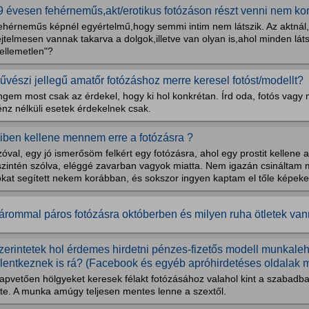
9 évesen fehérneműs,akt/erotikus fotózáson részt venni nem kor
ehérneműs képnél egyértelmű,hogy semmi intim nem látszik. Az aktnál,
jtelmesen vannak takarva a dolgok,illetve van olyan is,ahol minden látsz
ellemetlen"?
űvészi jellegű amatőr fotózáshoz merre keresel fotóst/modellt?
gem most csak az érdekel, hogy ki hol konkrétan. Írd oda, fotós vagy 
nz nélküli esetek érdekelnek csak.
iben kellene mennem erre a fotózásra ?
óval, egy jó ismerősöm felkért egy fotózásra, ahol egy prostit kellene 
szintén szólva, eléggé zavarban vagyok miatta. Nem igazán csináltam m
kat segített nekem korábban, és sokszor ingyen kaptam el tőle képeket 
árommal páros fotózásra októberben és milyen ruha ötletek va
zerintetek hol érdemes hirdetni pénzes-fizetős modell munkaleh
elentkeznek is rá? (Facebook és egyéb apróhirdetéses oldalak m
lapvetően hölgyeket keresek félakt fotózásához valahol kint a szabadb
rte. A munka amúgy teljesen mentes lenne a szextől.