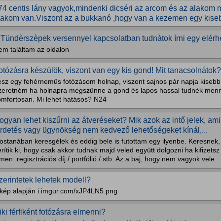
74 centis lány vagyok,mindenki dicséri az arcom és az alakom
lakom van.Viszont az a bukkanó ,hogy van a kezemen egy kiseb
 Tündèrszèpek versennyel kapcsolatban tudnàtok írni egy elér
em talàltam az oldalon
otózásra készülök, viszont van egy kis gond! Mit tanacsolnátok?
esz egy fehérneműs fotózásom holnap, viszont sajnos pár napja kiseb
zeretném ha holnapra megszűnne a gond és lapos hassal tudnék menni
omfortosan. Mi lehet hatásos? N24
ogyan lehet kiszűrni az átveréseket? Mik azok az intő jelek, ami
irdetés vagy ügynökség nem kedvező lehetőségeket kínál,...
ostanában keresgélek és eddig bele is futottam egy ilyenbe. Keresnek,
rítik ki, hogy csak akkor tudnak majd veled együtt dolgozni ha kifizets
men: regisztrációs díj / portfólió / stb. Az a baj, hogy nem vagyok vele...
zerintetek lehetek modell?
 kép alapján i.imgur.com/xJP4LN5.png
iki férfiként fotózásra elmenni?