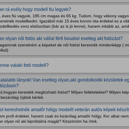
an rá esély hogy modell fiu legyek?
1 éves fiú vagyok, 185 cm magas és 65 kg. Tudom, hogy vékony vagyo
zeretnék modellkedni. Igazából már 15 éves korom óta érdekel ez a vil
dellkedés vonz elsősorban (bár az is jó lenne), hanem inkább az, ami
an olyan női fotós aki vállal férfi boudoir esetleg akt fotózást?
agamnak szeretném a képeket de női fotóst keresnék mindenképp ( m
lkül)
enne valaki fotó modell?
iatalabb lányok! Van esetleg olyan,aki gondolkodik közületek e
otózáson?
ol,hogyan kerestek megbízható fotóst? Milyen feltételekkel? Milyen k
 bezárólag írjátok kérlek.
ol kereshetnék amatőr hölgy modellt veterán autós képek kész
em profi érdekel, hanem csak és kizárólag amatőr hölgy. Kor alkat nem
an olyan nő aki kipróbálná magát? Köszönöm ha írtok.