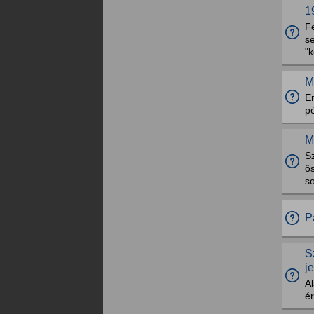
1
F
se
"k
M
En
pé
M
Sz
ő
so
P
S
j
A
é