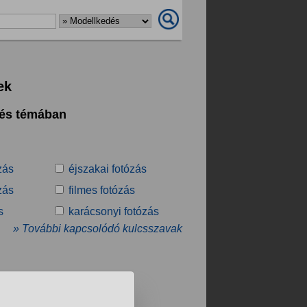
ek
dés témában
ózás
éjszakai fotózás
zás
filmes fotózás
s
karácsonyi fotózás
» További kapcsolódó kulcsszavak
.
❯
❯❯