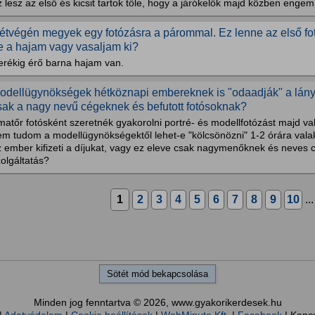
 lesz az első és kicsit tartok tőle, hogy a járókelők majd közben enge
étvégén megyek egy fotózásra a párommal. Ez lenne az első f
e a hajam vagy vasaljam ki?
erékig érő barna hajam van.
odellügynökségek hétköznapi embereknek is "odaadják" a lányo
sak a nagy nevű cégeknek és befutott fotósoknak?
atőr fotósként szeretnék gyakorolni portré- és modellfotózást majd va
m tudom a modellügynökségektől lehet-e "kölcsönözni" 1-2 órára valaki
z ember kifizeti a díjukat, vagy ez eleve csak nagymenőknek és neves 
olgáltatás?
1
2
3
4
5
6
7
8
9
10
..
Sötét mód bekapcsolása
Minden jog fenntartva © 2026, www.gyakorikerdesek.hu