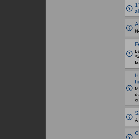
1
a
A
N
F
L
S
k
H
h
M
de
cí
S
A
C