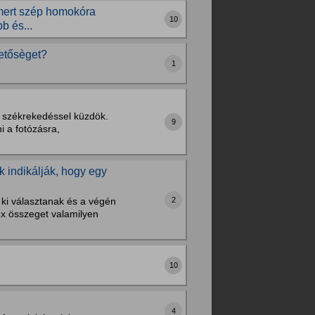
 mert szép homokóra
10
b és...
hetősèget?
1
b székrekedéssel küzdök.
9
 a fotózásra,
k indikálják, hogy egy
2
 ki választanak és a végén
z x összeget valamilyen
10
4