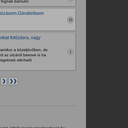
m fognak bámulni
otózásom.Göndörítsem
13
kat fotózásra, vagy
lamikor a közeljövőben, de
1
t az utcáról beesve is ha
cégeknek elérhető
.
❯
❯❯