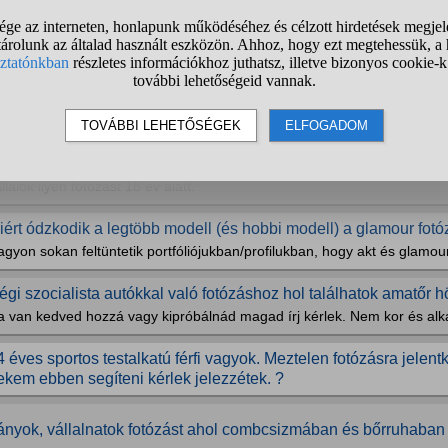
an olyan női fotós vagy hobbi fotós aki vállalna férfi boudoir vag
emmi hátsó szándékom nincs! 27 éves vagyok szívesen kipróbálnám m
ány éves kortól lehet vállalni fiatal lányokat fehérneműs,vagy e
otózásra?? Megkeresett 2 lány (16,17évesek),hogy ők ilyesmi...
e elküldtem őket,hogy majd ha szülők beleegyezésével jönnek,vagy ha
ülőkkel és állásukat adják az ilyen képekre. Milyen hátulütője lehet i
llalok ilyen fotózást 18 év alatt.
iért ódzkodik a legtöbb modell (és hobbi modell) a glamour fotó
gyon sokan feltüntetik portfóliójukban/profilukban, hogy akt és glamour
égi szocialista autókkal való fotózáshoz hol találhatok amatőr h
a van kedved hozzá vagy kipróbálnád magad írj kérlek. Nem kor és alka
4 éves sportos testalkatú férfi vagyok. Meztelen fotózásra jelen
ekem ebben segíteni kérlek jelezzétek. ?
ányok, vállalnatok fotózást ahol combcsizmában és bőrruhaban 