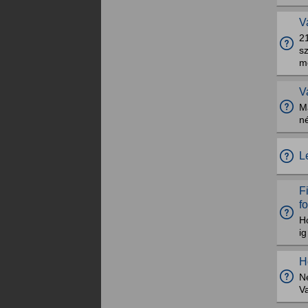
V
2
s
mo
V
M
né
L
F
f
H
ig
H
N
V