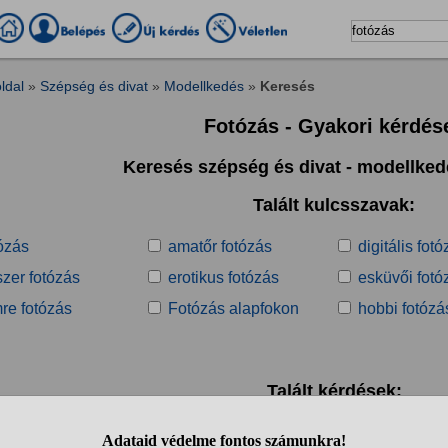
ldal
»
Szépség és divat
»
Modellkedés
»
Keresés
Fotózás - Gyakori kérdés
Keresés szépség és divat - modellke
Talált kulcsszavak:
ózás
amatőr fotózás
digitális fot
zer fotózás
erotikus fotózás
esküvői fotó
mre fotózás
Fotózás alapfokon
hobbi fotózá
Talált kérdések:
1
2
3
4
5
6
7
8
9
10
..