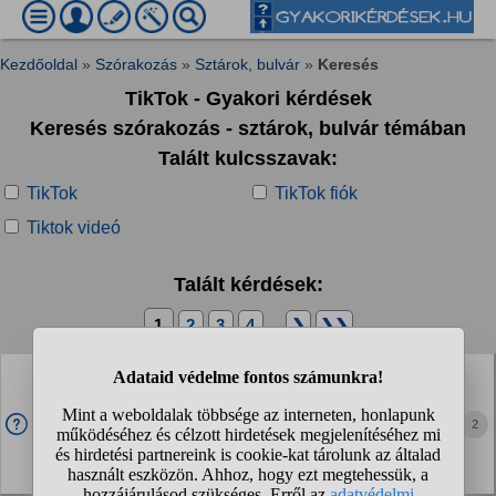
Kezdőoldal
»
Szórakozás
»
Sztárok, bulvár
»
Keresés
TikTok - Gyakori kérdések
Keresés szórakozás - sztárok, bulvár témában
Talált kulcsszavak:
TikTok
TikTok fiók
Tiktok videó
Talált kérdések:
1
2
3
4
...
❯
❯❯
A Hupikék törpikék dalok miatt beszélnek a magyar
influenszerek hunglishul?
Abban vettem észre, hogy keverik az angolt a magyarral, pl.
2
"lehet hogy crazy, de én leszek a Knézy". Most pedig már
szinte nincs olyan 30 év alatti influ, aki ne hunglishul
beszélne, pl. whisper ton minden...