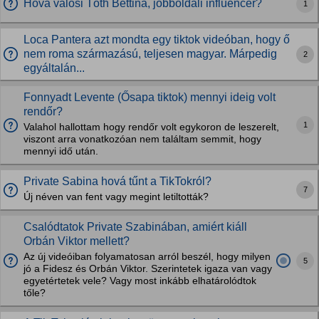
Hova valósi Tóth Bettina, jobboldali influencer?
1
Loca Pantera azt mondta egy tiktok videóban, hogy ő
nem roma származású, teljesen magyar. Márpedig
2
egyáltalán...
Fonnyadt Levente (Ősapa tiktok) mennyi ideig volt
rendőr?
1
Valahol hallottam hogy rendőr volt egykoron de leszerelt,
viszont arra vonatkozóan nem találtam semmit, hogy
mennyi idő után.
Private Sabina hová tűnt a TikTokról?
7
Új néven van fent vagy megint letiltották?
Csalódtatok Private Szabinában, amiért kiáll
Orbán Viktor mellett?
Az új videóiban folyamatosan arról beszél, hogy milyen
5
jó a Fidesz és Orbán Viktor. Szerintetek igaza van vagy
egyetértetek vele? Vagy most inkább elhatárolódtok
tőle?