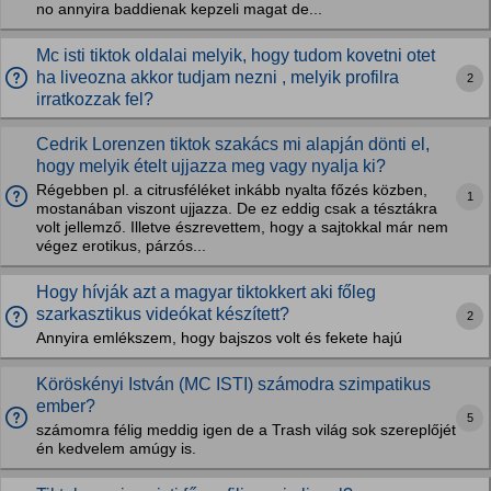
no annyira baddienak kepzeli magat de...
Mc isti tiktok oldalai melyik, hogy tudom kovetni otet
ha liveozna akkor tudjam nezni , melyik profilra
2
irratkozzak fel?
Cedrik Lorenzen tiktok szakács mi alapján dönti el,
hogy melyik ételt ujjazza meg vagy nyalja ki?
Régebben pl. a citrusféléket inkább nyalta főzés közben,
1
mostanában viszont ujjazza. De ez eddig csak a tésztákra
volt jellemző. Illetve észrevettem, hogy a sajtokkal már nem
végez erotikus, párzós...
Hogy hívják azt a magyar tiktokkert aki főleg
szarkasztikus videókat készített?
2
Annyira emlékszem, hogy bajszos volt és fekete hajú
Köröskényi István (MC ISTI) számodra szimpatikus
ember?
5
számomra félig meddig igen de a Trash világ sok szereplőjét
én kedvelem amúgy is.