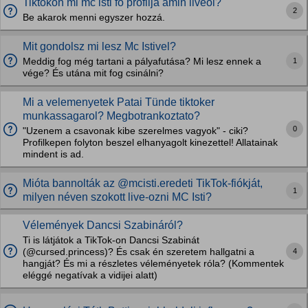
Tiktokon mi mc isti fő profilja amin liveol?
2
Be akarok menni egyszer hozzá.
Mit gondolsz mi lesz Mc Istivel?
1
Meddig fog még tartani a pályafutása? Mi lesz ennek a
vége? És utána mit fog csinálni?
Mi a velemenyetek Patai Tünde tiktoker
munkassagarol? Megbotrankoztato?
0
"Uzenem a csavonak kibe szerelmes vagyok" - ciki?
Profilkepen folyton beszel elhanyagolt kinezettel! Allatainak
mindent is ad.
Mióta bannolták az @mcisti.eredeti TikTok-fiókját,
1
milyen néven szokott live-ozni MC Isti?
Vélemények Dancsi Szabináról?
Ti is látjátok a TikTok-on Dancsi Szabinát
4
(@cursed.princess)? És csak én szeretem hallgatni a
hangját? És mi a részletes véleményetek róla? (Kommentek
eléggé negatívak a vidijei alatt)