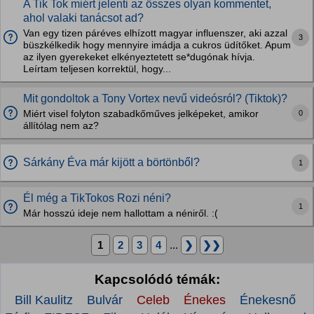
A Tik Tok miért jelenti az összes olyan kommentet,
ahol valaki tanácsot ad?
Van egy tizen páréves elhízott magyar influenszer, aki azzal
3
büszkélkedik hogy mennyire imádja a cukros üdítőket. Apum
az ilyen gyerekeket elkényeztetett se*dugónak hívja.
Leírtam teljesen korrektül, hogy...
Mit gondoltok a Tony Vortex nevű videósról? (Tiktok)?
0
Miért visel folyton szabadkőműves jelképeket, amikor
állítólag nem az?
Sárkány Éva már kijött a börtönből?
1
Él még a TikTokos Rozi néni?
1
Már hosszú ideje nem hallottam a néniről. :(
1
2
3
4
...
❯
❯❯
Kapcsolódó témák:
Bill Kaulitz
Bulvár
Celeb
Énekes
Énekesnő