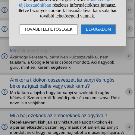
Miért van ennyi Tiktok sztár manapság?
17
Auer Maja milyen magas?
0
Auer Maja milyen magas?
Ki lehet ebben a Tiktok videóban szereplő
felnőttfilmes hölgy?
0
Akárhogy kerestem, bármilyen kulcsszavakkal, nem
találtam, a Google lens is csődöt mondott. Aki nagyobb
guru, mint én, kérem segítsen ki!
Amikor a tiktokon osszeveszett tar sanyi és rugós
béke az igazi balhe vagy csak kamu?
1
Ma láttam a lajvba hogy tar sanyi veszekedett rugós
békével. Szoba került Tasnádi peter és valami szava Robi
neve is a vitájában.
Mi a baj ezeknek az embereknek az agyával?
Rebekaavram kishijan szivinkfartust kapott tiktokon és
4
alparian elkezdett osztani egy masik nőt amiért az annyit
mondott neki hogy ne tegyen hajhabot a muszempillajara. A