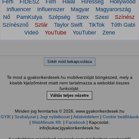
Férfi
FIDESZ
Film
Halál
Híresség
Hollywood
Influencer
Influenszer
Magyar
Magyarország
Nő
PamKutya
Szépség
Szex
Szexi
Színész
Színésznő
Sztár
Taylor Swift
TikTok
Tóth Gabi
Videó
YouTube
YouTuber
Zene
Sötét mód bekapcsolása
Te most a gyakorikerdesek.hu mobilverzióját böngészed, mely a
kisebb kijelzőméret miatt nem tartalmazza a weboldal összes
funkcióját.
Váltás teljes nézetre
Minden jog fenntartva © 2026, www.gyakorikerdesek.hu
GYIK
|
Szabályzat
|
Jogi nyilatkozat
|
Adatvédelem
|
Cookie beállítások
|
WebMinute Kft.
|
Facebook
| Kapcsolat:
info(kukac)gyakorikerdesek.hu