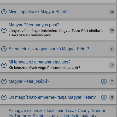
Mivel táplálkozik Magyar Péter?
28
Magyar Péter hányas pasi?
19
Lányok véleménye érdekelne, hogy a Tisza Párt elnöke 1-
10-es skálán hányas pasi.
Szerintetek is nagyon vonzó Magyar Péter?
41
Mi lehetett ez a magyar együttes?
7
Kb kétezres évek vége.Felismertek valakit?
Magyar Péter jóképű?
7
Ön megbízható embernek tartja Magyar Pétert?
5
A magyar színészek közül miért csak Csányi Sándor
és Thuróczy Szabolcs az, aki képes túlmutatni a