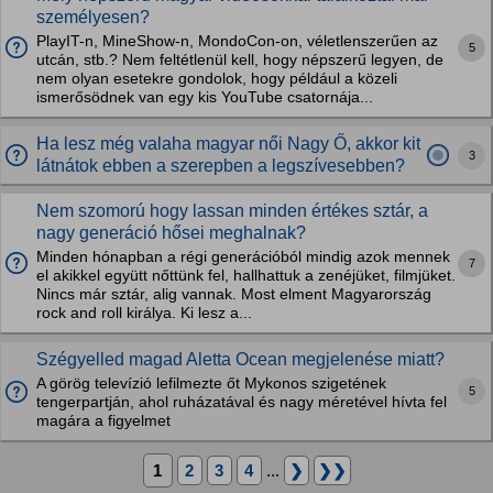
személyesen?
PlayIT-n, MineShow-n, MondoCon-on, véletlenszerűen az
5
utcán, stb.? Nem feltétlenül kell, hogy népszerű legyen, de
nem olyan esetekre gondolok, hogy például a közeli
ismerősödnek van egy kis YouTube csatornája...
Ha lesz még valaha magyar női Nagy Ő, akkor kit
3
látnátok ebben a szerepben a legszívesebben?
Nem szomorú hogy lassan minden értékes sztár, a
nagy generáció hősei meghalnak?
Minden hónapban a régi generációból mindig azok mennek
7
el akikkel együtt nőttünk fel, hallhattuk a zenéjüket, filmjüket.
Nincs már sztár, alig vannak. Most elment Magyarország
rock and roll királya. Ki lesz a...
Szégyelled magad Aletta Ocean megjelenése miatt?
A görög televízió lefilmezte őt Mykonos szigetének
5
tengerpartján, ahol ruházatával és nagy méretével hívta fel
magára a figyelmet
1
2
3
4
...
❯
❯❯