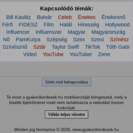
Kapcsolódó témák:
Bill Kaulitz
Bulvár
Celeb
Énekes
Énekesnő
Férfi
FIDESZ
Film
Halál
Híresség
Hollywood
Influencer
Influenszer
Magyar
Magyarország
Nő
PamKutya
Szépség
Szex
Szexi
Színész
Színésznő
Sztár
Taylor Swift
TikTok
Tóth Gabi
Videó
YouTube
YouTuber
Zene
Sötét mód bekapcsolása
Te most a gyakorikerdesek.hu mobilverzióját böngészed, mely a
kisebb kijelzőméret miatt nem tartalmazza a weboldal összes
funkcióját.
Váltás teljes nézetre
Minden jog fenntartva © 2026, www.gyakorikerdesek.hu