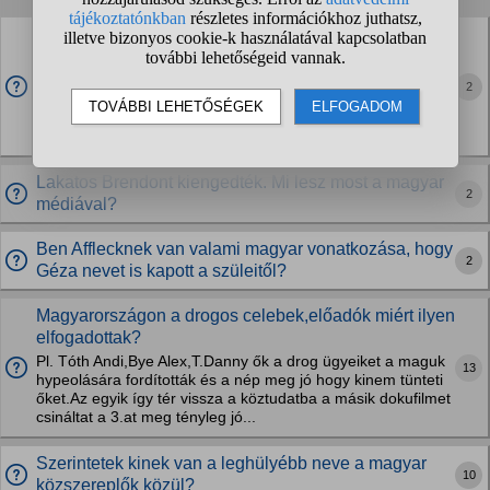
A Hupikék törpikék dalok miatt beszélnek a magyar
influenszerek hunglishul?
Abban vettem észre, hogy keverik az angolt a magyarral, pl.
2
"lehet hogy crazy, de én leszek a Knézy". Most pedig már
szinte nincs olyan 30 év alatti influ, aki ne hunglishul
beszélne, pl. whisper ton minden...
Lakatos Brendont kiengedték. Mi lesz most a magyar
2
médiával?
Ben Afflecknek van valami magyar vonatkozása, hogy
2
Géza nevet is kapott a szüleitől?
Magyarországon a drogos celebek,előadók miért ilyen
elfogadottak?
Pl. Tóth Andi,Bye Alex,T.Danny ők a drog ügyeiket a maguk
13
hypeolására fordították és a nép meg jó hogy kinem tünteti
őket.Az egyik így tér vissza a köztudatba a másik dokufilmet
csináltat a 3.at meg tényleg jó...
Szerintetek kinek van a leghülyébb neve a magyar
10
közszereplők közül?