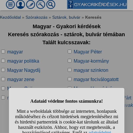
Kezdőoldal
»
Szórakozás
»
Sztárok, bulvár
»
Keresés
Magyar - Gyakori kérdések
Keresés szórakozás - sztárok, bulvár témában
Talált kulcsszavak:
magyar
Magyar Péter
magyar politika
Magyar-kormány
Magyar Nagydíj
magyar szinkron
magyar zene
magyar fociválogatott
Magyar György
Magyar Honvédség
magyar ipar
Magyar Kétfarkú Kutya Párt
» További kapcsolódó kulcsszavak
Talált kérdések:
1
2
3
4
...
❯
❯❯