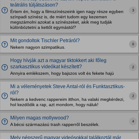
teátrális túljátszáson?
3
Értem én, hogy a filmszínészeink igen nagy része egyben
színpadi színész is, de miért tudom egy kezemen
megszámolni azokat a színészeket, akik meg tudják
különböztetni a kettőt egymástól?
Mit gondoltok Tischler Petráról?
0
Nekem nagyon szimpatikus.
Hogy hívják azt a magyar tiktokkert aki főleg
szarkasztikus videókat készített?
2
Annyira emlékszem, hogy bajszos volt és fekete hajú
Mi a véleményetek Steve Antal-ról és Funktasztikus-
ról?
2
Nekem a kedvenc rappereim itthon, ha valaki megkérdezi,
hol kezdődik a rap, azt mondom, hogy náluk!
Milyen magas mollywood?
4
A bécsi származású trash rapperről beszélek.
Mely népszerű magyar videósokkal találkoztál már