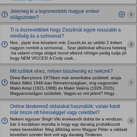
Jelenleg ki a legismertebb magyar ember
5
világszinten?
Ti is észrevettétek hogy Zsozénál egyre rosszabb a
minőség és a színvonal?
Nos , jópár éve követem már Zsozét,és az utóbbi 2 évben
3
nagyon romlott a színvonal... Szar játékokat elhúzza hetekig
,ha valami cringe dolgot mond elkezd röhögni pedig tudja jól
hogy NEM VICCES! A Cody csak...
Mit szóltok ehez, milyen büszkeség ez nekünk?
Drew Barrymore 1975ben már amerikába született, anyja
7
Makó Ildikó 1946-ban Németországban, míg nagyszülei
Makó Antal (1921-1988) és Makó Valéria (1928-2025)
Magyarországon születtek. Vagyis ez mit jelent? Hogy...
Online társkereső oldalakat használók: valaki futott
már össze ott hírességgel vagy celebbel?
Nekem egyszer Singh Viki énekesnőt dobta be a rendszer,
0
bár ő korábban mondta is hogy egy darabig probálkozott
netes keresőkkel. Meg állítólag anno Magyar Péter a válását
követően szintén fent volt egy darabig Tinderen.