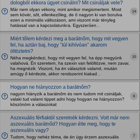
dologból ekkora ügyet csinálni? Mit csináljak vele?
Már nem olyan vékony, mint amikor megismertem. Most
14
sem kövér, sőt, ellenkezőleg, de ő nagyon ki van borulva
ezen a minimális változáson, ami viszont már tényleg
hatással van a kapcsolatunkra. Egyszerűen...
Miért tőlem kérdezi meg a barátnőm, hogy mit vegyen
fel, ha aztán baj, hogy "túl kihívóan" akarom
öltöztetni?
10
Néha megkérdezi, hogy mit vegyen fel, ha épp megyünk
valahová. Én szeretem, ha szexin van felöltözve, nem zavar,
ha megnézik. Viszont, ha én választok valamit, miután
amúgy ő kérdezte, akkor rendszerint kiakad...
Hogyan ne hiányozzon a barátnőm?
nagyon hiányzik a barátnőm és nem tudom mit csináljak,
6
valaki tud valami tippet adni hogy hogyan ne hiányozzon?
köszönöm a válaszokat
Aszexuális férfiaktól szeretnék kérdezni. Volt már nem
aszexuális barátnőd? Hogyan élte meg, hogy te
aszexuális vagy?
7
Tudom, hogy nehéz téma, de én úgy érzem aszexuális