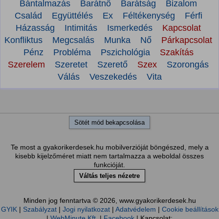
Bántalmazás
Barátnő
Barátság
Bizalom
Család
Együttélés
Ex
Féltékenység
Férfi
Házasság
Intimitás
Ismerkedés
Kapcsolat
Konfliktus
Megcsalás
Munka
Nő
Párkapcsolat
Pénz
Probléma
Pszichológia
Szakítás
Szerelem
Szeretet
Szerető
Szex
Szorongás
Válás
Veszekedés
Vita
Sötét mód bekapcsolása
Te most a gyakorikerdesek.hu mobilverzióját böngészed, mely a
kisebb kijelzőméret miatt nem tartalmazza a weboldal összes
funkcióját.
Váltás teljes nézetre
Minden jog fenntartva © 2026, www.gyakorikerdesek.hu
GYIK
|
Szabályzat
|
Jogi nyilatkozat
|
Adatvédelem
|
Cookie beállítások
|
WebMinute Kft.
|
Facebook
| Kapcsolat: