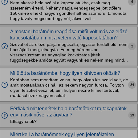
6
Nem akarok bele szólni a kapcsolatukba, csak meg
szeretném érteni. Néhány napja vendégségbe jött (tőlem
150km-re élnek) nagyon gondterhelt és szomorú. Elmondta,
hogy tavaly megismert egy nőt, akivel volt...
A mostani barátnőm reagálása mitől volt más az előző
kapcsolatában mint a velem való kapcsolatában?
Szóval őt az előző párja megcsalta, egyszer fordult elő, nem
2
bocsájtott meg, elhagyta. Én meg háromszor
visszacsúsztam az anyagilag kockázatos játék
függőségekbe amióta együtt vagyunk és nekem meg mind...
Mi ütött a barátnőmbe, hogy ilyen kihívóan öltözik?
Korábban sem mondtam volna, hogy olyan kis szolid volt, de
34
amit mostanában csinál, az nekem nagyon furcsa. Folyton
olyan felsőket vesz fel, ami hülyén nézne ki melltartóval,
ráadásul ezek nagyon sokat...
Férfiak ti mit tennétek ha a barátnőtöket rajtakapnátok
egy másik nővel az ágyban?
29
Elhagynátok?
Miért kell a barátnőmnek egy ilyen jelentéktelen