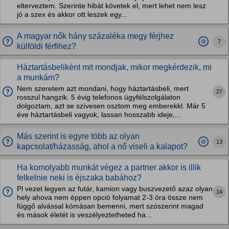
elterveztem. Szerinte hibát követek el, mert lehet nem lesz
jó a szex és akkor ott leszek egy...
A magyar nők hány százaléka megy férjhez
7
külföldi férfihez?
Háztartásbeliként mit mondjak, mikor megkérdezik, mi
a munkám?
Nem szeretem azt mondani, hogy háztartásbeli, mert
27
rosszul hangzik. 5 évig telefonos ügyfélszolgálaton
dolgoztam, azt se szívesen osztom meg emberekkl. Már 5
éve háztartásbeli vagyok, lassan hosszabb ideje,...
Más szerint is egyre több az olyan
13
kapcsolat/házasság, ahol a nő viseli a kalapot?
Ha komolyabb munkát végez a partner akkor is illik
felkelnie neki is éjszaka babához?
Pl vezet legyen az futár, kamion vagy buszvezető azaz olyan
14
hely ahova nem éppen opció folyamat 2-3 óra össze nem
függő alvással kómásan bemenni, mert szószerint magad
és mások életét is veszélyeztetheted ha...