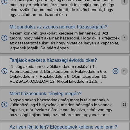
7
most a gyermek iránti érzelmeinek feleltetjük meg, és így
elemezzük. Tudom, más a kettő, de közös bennük, hogy
egy családban rendszerint ők a...
Mit gondolsz az azonos neműek házasságáról?
Nekem konkrét, gyakorlati kérdéseim lennének. 1. Azt
8
tudom, hogy miért akarnak házasodni. Hogy ők is kifejezzék
az összetartozásukat, és hogy hivatalos legyen a kapcsolat,
legyenek jogaik. De miért éppen...
Tartjátok ezeket a hàzassági évfordulókat?
-1. Jéglakodalom 0. Zöldlakodalom (esküvő) 1.
11
Papírlakodalom 3. Bőrlakodalom 5. Falakodalom 6.5.
Ónlakodalom 7. Rézlakodalom 8. Ólomlakodalom 10.
RÓZSALAKODALOM 12. Nikkel lakodalom 12.5....
Miért házasodunk, tényleg megéri?
Nagyon sokan házasodnak még most is tele vannak a
13
különböző lagzi helyszínek, minden hétvégén le vannak
foglalva, már évekre előre le van foglalva, tehát van egy
házassági hajlandóság az emberekben, ugyanakkor...
Az ilyen férj jó férj? Elégedettnek kellene vele lenni?