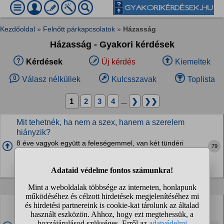
Kezdőoldal
»
Felnőtt párkapcsolatok
»
Házasság
Házasság - Gyakori kérdések
Kérdések
Új kérdés
Kiemeltek
Válasz nélküliek
Kulcsszavak
Toplista
1
2
3
4
...
❯
❯❯
Mit tehetnék, ha nem a szex, hanem a szerelem
hiányzik?
8 éve vagyok együtt a feleségemmel, van két tündéri
79
gyerekünk, csodaszép otthonunk, gondoskodó és támogató
párom, mindent könnyebbé tesz, de egyszerűen nem
érzem, hogy szerelmes lenne belém. És valószínűleg...
Ti hogy viszonyulnátok ahhoz, ha a férjeteknek
állandóan hagyma illetve foghagyma szaga lenne?
Tudom egészséges. Férjem tömi magába.A hosszú