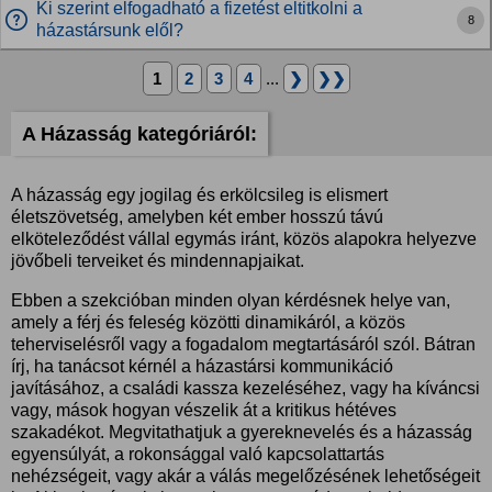
Ki szerint elfogadható a fizetést eltitkolni a
8
házastársunk elől?
1
2
3
4
...
❯
❯❯
A Házasság kategóriáról:
A házasság egy jogilag és erkölcsileg is elismert
életszövetség, amelyben két ember hosszú távú
elköteleződést vállal egymás iránt, közös alapokra helyezve
jövőbeli terveiket és mindennapjaikat.
Ebben a szekcióban minden olyan kérdésnek helye van,
amely a férj és feleség közötti dinamikáról, a közös
teherviselésről vagy a fogadalom megtartásáról szól. Bátran
írj, ha tanácsot kérnél a házastársi kommunikáció
javításához, a családi kassza kezeléséhez, vagy ha kíváncsi
vagy, mások hogyan vészelik át a kritikus hétéves
szakadékot. Megvitathatjuk a gyereknevelés és a házasság
egyensúlyát, a rokonsággal való kapcsolattartás
nehézségeit, vagy akár a válás megelőzésének lehetőségeit