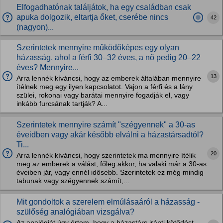
Elfogadhatónak találjátok, ha egy családban csak
apuka dolgozik, eltartja őket, cserébe nincs
42
(nagyon)...
Szerintetek mennyire működőképes egy olyan
házasság, ahol a férfi 30–32 éves, a nő pedig 20–22
éves? Mennyire...
13
Arra lennék kíváncsi, hogy az emberek általában mennyire
ítélnek meg egy ilyen kapcsolatot. Vajon a férfi és a lány
szülei, rokonai vagy barátai mennyire fogadják el, vagy
inkább furcsának tartják? A...
Szerintetek mennyire számít "szégyennek" a 30-as
éveidben vagy akár később elválni a házastársadtól?
Ti...
20
Arra lennék kíváncsi, hogy szerintetek ma mennyire ítélik
meg az emberek a válást, főleg akkor, ha valaki már a 30-as
éveiben jár, vagy ennél idősebb. Szerintetek ez még mindig
tabunak vagy szégyennek számít,...
Mit gondoltok a szerelem elmúlásaáról a házasság -
szülőség analógiában vizsgálva?
Az analógiát úgy értem, hogy a házastárs iránti kötődést