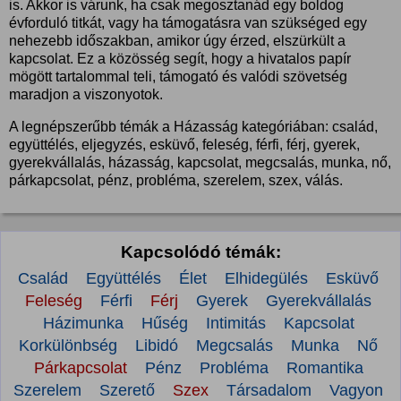
is. Akkor is várunk, ha csak megosztanád egy boldog
évforduló titkát, vagy ha támogatásra van szükséged egy
nehezebb időszakban, amikor úgy érzed, elszürkült a
kapcsolat. Ez a közösség segít, hogy a hivatalos papír
mögött tartalommal teli, támogató és valódi szövetség
maradjon a viszonyotok.
A legnépszerűbb témák a Házasság kategóriában: család,
együttélés, eljegyzés, esküvő, feleség, férfi, férj, gyerek,
gyerekvállalás, házasság, kapcsolat, megcsalás, munka, nő,
párkapcsolat, pénz, probléma, szerelem, szex, válás.
Kapcsolódó témák:
Család
Együttélés
Élet
Elhidegülés
Esküvő
Feleség
Férfi
Férj
Gyerek
Gyerekvállalás
Házimunka
Hűség
Intimitás
Kapcsolat
Korkülönbség
Libidó
Megcsalás
Munka
Nő
Párkapcsolat
Pénz
Probléma
Romantika
Szerelem
Szerető
Szex
Társadalom
Vagyon