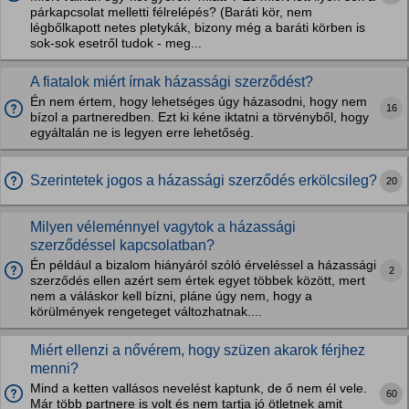
párkapcsolat melletti félrelépés? (Baráti kör, nem
légbőlkapott netes pletykák, bizony még a baráti körben is
sok-sok esetről tudok - meg...
A fiatalok miért írnak házassági szerződést?
Én nem értem, hogy lehetséges úgy házasodni, hogy nem
16
bízol a partneredben. Ezt ki kéne iktatni a törvényből, hogy
egyáltalán ne is legyen erre lehetőség.
Szerintetek jogos a házassági szerződés erkölcsileg?
20
Milyen véleménnyel vagytok a házassági
szerződéssel kapcsolatban?
Én például a bizalom hiányáról szóló érveléssel a házassági
2
szerződés ellen azért sem értek egyet többek között, mert
nem a váláskor kell bízni, pláne úgy nem, hogy a
körülmények rengeteget változhatnak....
Miért ellenzi a nővérem, hogy szüzen akarok férjhez
menni?
Mind a ketten vallásos nevelést kaptunk, de ő nem él vele.
60
Már több partnere is volt és nem tartja jó ötletnek amit