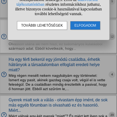
9
házasságunk alatt 2-szer említettem meg neki. Nem fogad
el semilyen kritikát./Ezt rosszul teszi, sokkal vonzóbb
emberként élhette volna le az élete nagyrészét./...
A nők miért nem tudják elfogadni, hogy a férjüknek
más nővel is lehet viszonya?
A férfiak 60%-a sosem vett részt a gyermeknemzésben a
12
történelem folyamán (ez viszont csak a nők 20%-ra igaz).
Olvasson utána aki nem hiszi, ez tudományos kutatásból
származó adat. Ebből következik, hogy...
Ha egy férfi bekerül egy jómódú családba, érhetik
hátrányok a társadalomban elfoglalt eredeti helye
miatt?
4
Még régen mesélt nekem nagybátyám egy történetet:
Ismert egy pasit, akinek gazdag csaja volt, végül el is vette
feleségül. De a családban mindig éreztették a pasival, hogy
ő honnan jött. Ebből azt szűröm le,...
Gyerek miatt sok a válás - olvastam épp imént, de sok
más egyéb fórumban is olvasható ez és hasonló.
Miért...
23
Miért válnak egy-két gyerek "miatt"? És miért lett ilyen sok a