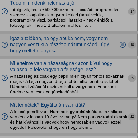
Tudom mindenkinek más a jó.
- dolgozik, haza 650-700 ezret ad - családi programokat
17
szervez - foglalkozik a gyerekekkel (tanul velük,
programokra viszi, barkácsol, játszik) - hagy énidőt a
feleségnek - heti 1-2 alkalommal főz - a...
Igaz általában, ha egy apuka nem, vagy nem
nagyon veszi ki a részét a házimunkából, úgy
10
hogy mellette anyuka...
Mi értelme van a házasságnak azon kívül hogy
válásnál a fele vagyon a feleségé lesz?
A házasság az csak egy papír miért olyan fontos sokaknak
35
mégis? A lagzi nagyon drága több millió forintba is lehet.
Ráadásul válásnál osztozni kell a vagyonon. Ennek mi
értelme van, csak vagánykodásból...
Mit tennétek? Egyáltalán van kiút?
A feleségemről van. Harmadik gyerekünk óta ez az állapot
22
van és ez lassan 10 éve ez megy! Nem panaszkodni akarok
és hát kíváncsi is vagyok,hogy nemcsak én vagyok ezzel
egyedül. Felsorolom,hogy én hogy élem...